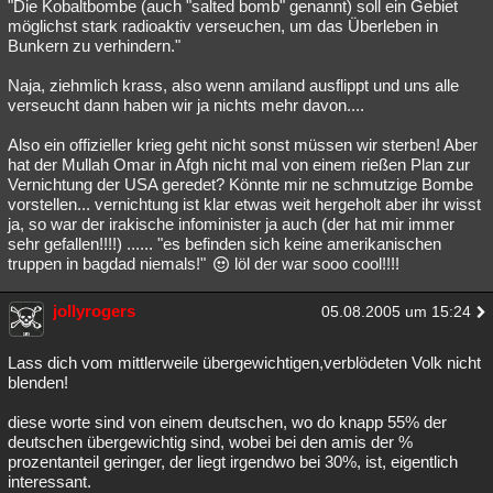
"Die Kobaltbombe (auch "salted bomb" genannt) soll ein Gebiet
möglichst stark radioaktiv verseuchen, um das Überleben in
Bunkern zu verhindern."
Naja, ziehmlich krass, also wenn amiland ausflippt und uns alle
verseucht dann haben wir ja nichts mehr davon....
Also ein offizieller krieg geht nicht sonst müssen wir sterben! Aber
hat der Mullah Omar in Afgh nicht mal von einem rießen Plan zur
Vernichtung der USA geredet? Könnte mir ne schmutzige Bombe
vorstellen... vernichtung ist klar etwas weit hergeholt aber ihr wisst
ja, so war der irakische infominister ja auch (der hat mir immer
sehr gefallen!!!!) ...... "es befinden sich keine amerikanischen
truppen in bagdad niemals!"
löl der war sooo cool!!!!
jollyrogers
05.08.2005 um 15:24
Lass dich vom mittlerweile übergewichtigen,verblödeten Volk nicht
blenden!
diese worte sind von einem deutschen, wo do knapp 55% der
deutschen übergewichtig sind, wobei bei den amis der %
prozentanteil geringer, der liegt irgendwo bei 30%, ist, eigentlich
interessant.