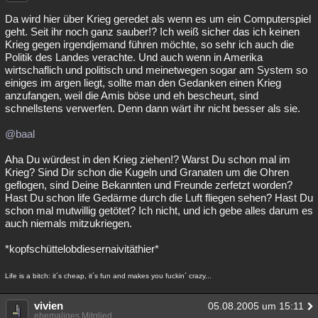
Da wird hier über Krieg geredet als wenn es um ein Computerspiel
geht. Seit ihr noch ganz sauber!? Ich weiß sicher das ich keinen
Krieg gegen irgendjemand führen möchte, so sehr ich auch die
Politik des Landes verachte. Und auch wenn in Amerika
wirtschaflich und politisch und meinetwegen sogar am System so
einiges im argen liegt, sollte man den Gedanken einen Krieg
anzufangen, weil die Amis böse und eh bescheurt, sind
schnellstens verwerfen. Denn dann wärt ihr nicht besser als sie.
@baal
Aha Du würdest in den Krieg ziehen!? Warst Du schon mal im
Krieg? Sind Dir schon die Kugeln und Granaten um die Ohren
geflogen, sind Deine Bekannten und Freunde zerfetzt worden?
Hast Du schon life Gedärme durch die Luft fliegen sehen? Hast Du
schon mal mutwillig getötet? Ich nicht, und ich gebe alles darum es
auch niemals mitzukriegen.
*kopfschüttelobdiesernaivitäthier*
Life is a bitch: it´s cheap, it´s fun and makes you fuckin´ crazy...
vivien
05.08.2005 um 15:11
ehemaliges Mitglied