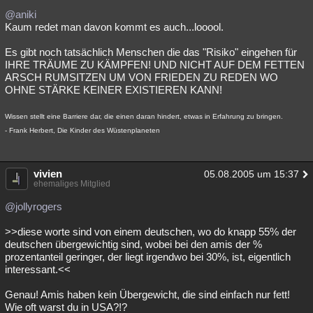
@aniki
Kaum redet man davon kommt es auch...looool.
Es gibt noch tatsächlich Menschen die das "Risiko" eingehen für
IHRE TRÄUME ZU KÄMPFEN! UND NICHT AUF DEM FETTEN
ARSCH RUMSITZEN UM VON FRIEDEN ZU REDEN WO
OHNE STÄRKE KEINER EXISTIEREN KANN!
Wissen stellt eine Barriere dar, die einen daran hindert, etwas in Erfahrung zu bringen.
- Frank Herbert, Die Kinder des Wüstenplaneten
vivien
05.08.2005 um 15:37
ehemaliges Mitglied
@jollyrogers
>>diese worte sind von einem deutschen, wo do knapp 55% der
deutschen übergewichtig sind, wobei bei den amis der %
prozentanteil geringer, der liegt irgendwo bei 30%, ist, eigentlich
interessant.<<
Genau! Amis haben kein Übergewicht, die sind einfach nur fett!
Wie oft warst du in USA?!?