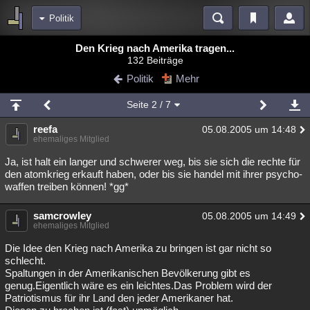
Politik
Bereiche
Den Krieg nach Amerika tragen...
132 Beiträge
Echtzeit
Diskussionen
Blogs
Videos
Statistiken
Politik
Mehr
Chat
Wiki
Neuigkeiten
3
Seite
2
/ 7
meine Rubriken
reefa
05.08.2005 um 14:48
Menschen
Wissenschaft
Politik
Mystery
Kriminalfälle
ehemaliges Mitglied
Spiritualität
Verschwörungen
Technologie
Ufologie
Ja, ist halt ein langer und schwerer weg, bis sie sich die rechte für
den atomkrieg erkauft haben, oder bis sie handel mit ihrer psycho-
waffen treiben können! *gg*
Natur
Umfragen
Unterhaltung
weitere Rubriken
samcrowley
05.08.2005 um 14:49
ehemaliges Mitglied
Philosophie
Träume
Orte
Esoterik
Literatur
Die Idee den Krieg nach Amerika zu bringen ist gar nicht so
Astronomie
Helpdesk
Gruppen
Gaming
Filme
schlecht.
Spaltungen in der Amerikanischen Bevölkerung gibt es
Musik
Clash
Verbesserungen
Allmystery
English
genug.Eigentlich wäre es ein leichtes.Das Problem wird der
Patriotismus für ihr Land den jeder Amerikaner hat.
Übersichten