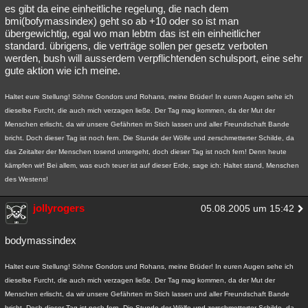
es gibt da eine einheitliche regelung, die nach dem
bmi(bofymassindex) geht so ab +10 oder so ist man
übergewichtig, egal wo man lebtm das ist ein einheitlicher
standard. übrigens, die verträge sollen per gesetz verboten
werden, bush will ausserdem verpflichtenden schulsport, eine sehr
gute aktion wie ich meine.
Haltet eure Stellung! Söhne Gondors und Rohans, meine Brüder! In euren Augen sehe ich
dieselbe Furcht, die auch mich verzagen ließe. Der Tag mag kommen, da der Mut der
Menschen erlischt, da wir unsere Gefährten im Stich lassen und aller Freundschaft Bande
bricht. Doch dieser Tag ist noch fern. Die Stunde der Wölfe und zerschmetterter Schilde, da
das Zeitalter der Menschen tosend untergeht, doch dieser Tag ist noch fern! Denn heute
kämpfen wir! Bei allem, was euch teuer ist auf dieser Erde, sage ich: Haltet stand, Menschen
des Westens!
jollyrogers
05.08.2005 um 15:42
bodymassindex
Haltet eure Stellung! Söhne Gondors und Rohans, meine Brüder! In euren Augen sehe ich
dieselbe Furcht, die auch mich verzagen ließe. Der Tag mag kommen, da der Mut der
Menschen erlischt, da wir unsere Gefährten im Stich lassen und aller Freundschaft Bande
bricht. Doch dieser Tag ist noch fern. Die Stunde der Wölfe und zerschmetterter Schilde, da