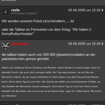
des Westens!
reefa
05.08.2005 um 15:26
ehemaliges Mitglied
Wir werden unseren Feind zerschmettern..... lol
oder die Taliban im Fernsehen vor dem Krieg: "Wir haben 2
Kampfhubschrauber"
jollyrogers
05.08.2005 um 15:28
die taliban haben auch von 300 000 (phantom)soldaten an der
pakistanischen grenze geredet.
Haltet eure Stellung! Söhne Gondors und Rohans, meine Brüder! In euren Augen sehe ich
dieselbe Furcht, die auch mich verzagen ließe. Der Tag mag kommen, da der Mut der
Menschen erlischt, da wir unsere Gefährten im Stich lassen und aller Freundschaft Bande
bricht. Doch dieser Tag ist noch fern. Die Stunde der Wölfe und zerschmetterter Schilde, da
das Zeitalter der Menschen tosend untergeht, doch dieser Tag ist noch fern! Denn heute
kämpfen wir! Bei allem, was euch teuer ist auf dieser Erde, sage ich: Haltet stand, Menschen
des Westens!