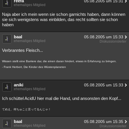
reefa
05.08.2005 um 15:31
ehemaliges Mitglied
Naja aber ich mein wenn sie schon garnichts haben, dann können
sie sich wenigstens was einbilden, das recht sollten sie schon
haben
baal
05.08.2005 um 15:33
ehemaliges Mitglied
Diskussionsleiter
Verbranntes Fleisch...
Wissen stellt eine Barriere dar, die einen daran hindert, etwas in Erfahrung zu bringen.
- Frank Herbert, Die Kinder des Wüstenplaneten
aniki
05.08.2005 um 15:33
ehemaliges Mitglied
Ich schüttel AcidU hier mal die Hand, und ansonsten den Kopf...
てめえ、何ちゅこと言ってるんじゃ！
baal
05.08.2005 um 15:35
ehemaliges Mitglied
Diskussionsleiter