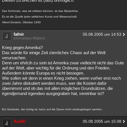
Diesen zu brechen ist (fast) unmöglich.
Besucht
Teilgenommen
Alle
Neue
Geschlossen
Das Schönste, was wir erleben können, ist das Mysteriöse.
Es ist die Quelle jeder wirklichen Kunst und Wissenschaft.
Lesenswert
Schlüsselwörter
Albert Einstein, Oktober 1930
fafnir
05.08.2005 um 14:53
ehemaliges Mitglied
Krieg gegen Amerika?
Das würde für einige Zeit ziemliches Chaos auf der Welt
verursachen.
Denn um ehrlcih zu sein ist Amerika zwar vielleicht nicht das Gute
auf der Welt, aber wichtig für die Ordnung und den Frieden.
Außerdem könnte Europa es nicht besiegen.
Wie sollen wir denn in einen Krieg ziehen, wenn vorher erst noch
zwei Jahre diskutiert werden muss, wer die Kosten dafür
übernimmt und ob das mit allen möglichen Grundsätzen, die
irgendjemand irgendwo ausgegraben hat, vereinbar ist?
Ein Gedanke, der richtig ist, kann auf die Dauer nicht niedergelogen werden.
AcidU
05.08.2005 um 15:08