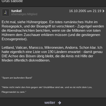
Gruß sabsele
tunkel
16.10.2005 um 21:19
ehemaliges Mitglied
Echt mal, siehe Hühnergrippe. Ein totes rumänisches Huhn im
Reisegepäck, und der Bioangriff ist verschleiert - Zugvögel werden
die Abendnachrichten berichten, wenn sie die Millionen von toten
Hühnern dem Zuschauer erklären müssen (und die gestiegenen
Erzeugerpreise).
Lettland, Vatican, Marocco, Mikronesien, Andorra. Schon klar. Ich
hatte eigentlich eine Liste von 190 Ländern erwartet - damit genau
DIE Achse des Bösen übrig bleibt, die die Amis mit Hilfe der
Medien öffentlich diskreditieren.
"Spam am laufenden Band"
"Hebe nicht mehr den Arm gegen sie! Unzählbar sind sie, und es ist nicht dein Los,
Fliegenwedel zu sein."
weiter