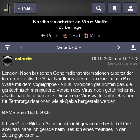
Politik
Bereiche
Nordkorea arbeitet an Virus-Waffe
23 Beiträge
Echtzeit
Diskussionen
Blogs
Videos
Statistiken
Politik
1 Bild
Mehr
Chat
Wiki
Neuigkeiten
2
Seite
1
/ 2
meine Rubriken
sabsele
16.10.2005 um 16:17
Menschen
Wissenschaft
Politik
Mystery
Kriminalfälle
Diskussionsleiter
Spiritualität
Verschwörungen
Technologie
Ufologie
London- Nach britischen Geheimdienstinformationen arbeitet der
kommunischtische Staat Nordkorea derzeit an einer neuen Bio -
Waffe mit dem Vogelgrippe - Virus. Virologen gefürchten daß die
Natur
Umfragen
Unterhaltung
gentechnisch manipulierte Version des Virus noch gefährlicher ist
weitere Rubriken
als die natürliche Variante. Diese neue Viruswaffe soll in Gasform
für Terrororganisationen wie al-Qaida hergestellt werden.
Philosophie
Träume
Orte
Esoterik
Literatur
BAMS vom 16.10.2005
Astronomie
Helpdesk
Gruppen
Gaming
Filme
Ich weiß, die Bild am Sonntag ist nicht gerade die beste Lektüre,
Musik
Clash
Verbesserungen
Allmystery
English
aber das habe ich gerade beim Besuch eines freundes in der
Zeitung gelesen.....
Übersichten