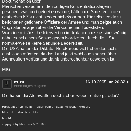
Dokumentation über
Menschenversuche in den dortigen Konzentrationslagern
gesehen, was dort getrieben wurde, hätten die Sadisten in den
deutschen KZ's nicht besser hinbekommen. Einzelheiten dazu
berichteten geflohene Offiziere der Armee und man zeigte auch
Originalunterlagen über die Versuche und Todeslisten.
War eine militärische Intervention im Irak noch diskussionswürdig,
gäbe es bei einem Schlag gegen Nordkorea durch die USA
normalerweise keine Sekunde Bedenkzeit.
Die USA hätten der Diktatur Nordkoreas viel früher das Licht
ausblasen müssen, da das Land jetzt wohl auch schon über
Atomwaffen verfügt und damit unberechenbar geworden ist.
MfG
m_m
16.10.2005 um 20:32
ehemaliges Mitglied
Die haben die Atomwaffen doch schon wieder entsorgt, oder?
Huldigungen an meiner Person können später vollzogen werden.
Ich denke, also bin ich hier
falsch!
copyright by Maxdows & Co. KG.