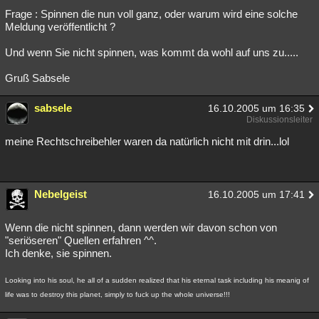
Frage : Spinnen die nun voll ganz, oder warum wird eine solche
Besucht
Teilgenommen
Alle
Neue
Geschlossen
Meldung veröffentlicht ?
Lesenswert
Schlüsselwörter
Und wenn Sie nicht spinnen, was kommt da wohl auf uns zu.....
Gruß Sabsele
sabsele
16.10.2005 um 16:35
Diskussionsleiter
meine Rechtschreibehler waren da natürlich nicht mit drin...lol
Nebelgeist
16.10.2005 um 17:41
Wenn die nicht spinnen, dann werden wir davon schon von
"seriöseren" Quellen erfahren ^^.
Ich denke, sie spinnen.
Looking into his soul, he all of a sudden realized that his eternal task including his meanig of
life was to destroy this planet, simply to fuck up the whole universe!!!