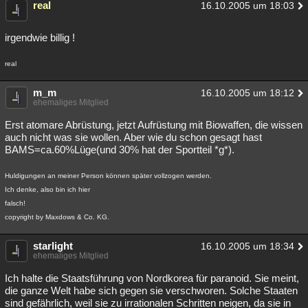
real
16.10.2005 um 18:03
irgendwie billig !
real
m_m
16.10.2005 um 18:12
ehemaliges Mitglied
Erst atomare Abrüstung, jetzt Aufrüstung mit Biowaffen, die wissen
auch nicht was sie wollen. Aber wie du schon gesagt hast
BAMS=ca.60%Lüge(und 30% hat der Sportteil *g*).
Huldigungen an meiner Person können später vollzogen werden.
Ich denke, also bin ich hier
falsch!
copyright by Maxdows & Co. KG.
starlight
16.10.2005 um 18:34
ehemaliges Mitglied
Ich halte die Staatsführung von Nordkorea für paranoid. Sie meint,
die ganze Welt habe sich gegen sie verschworen. Solche Staaten
sind gefährlich, weil sie zu irrationalen Schritten neigen, da sie in