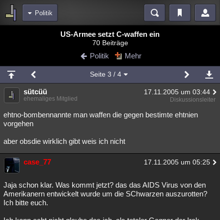
Politik
Bereiche
US-Armee setzt C-waffen ein
70 Beiträge
Echtzeit
Diskussionen
Blogs
Videos
Statistiken
Politik
Mehr
Chat
Wiki
Neuigkeiten
Seite
3
/ 4
meine Rubriken
sütcüü
17.11.2005 um 03:44
Menschen
Wissenschaft
Politik
Mystery
Kriminalfälle
ehemaliges Mitglied
Diskussionsleiter
Spiritualität
Verschwörungen
Technologie
Ufologie
ehtno-bombennannte man waffen die gegen bestimte ehtnien
vorgehen
Natur
Umfragen
Unterhaltung
aber obsdie wirklich gibt weis ich nicht
weitere Rubriken
case_77
Philosophie
Träume
Orte
Esoterik
17.11.2005 um 05:25
Literatur
Astronomie
Helpdesk
Gruppen
Gaming
Filme
Jaja schon klar. Was kommt jetzt? das das AIDS Virus von den
Amerikanern entwickelt wurde um die SChwarzen auszurotten?
Musik
Clash
Verbesserungen
Allmystery
English
Ich bitte euch.
Übersichten