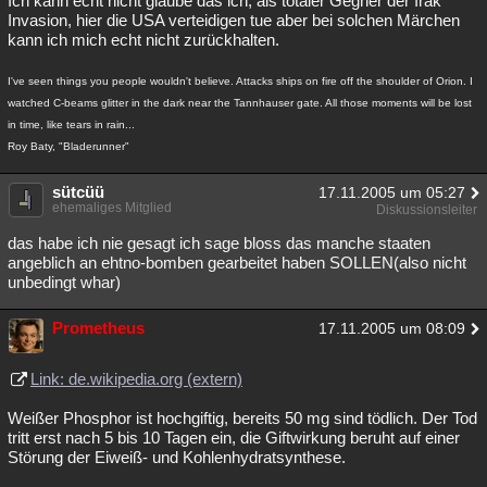
Ich kann echt nicht glaube das ich, als totaler Gegner der Irak
Invasion, hier die USA verteidigen tue aber bei solchen Märchen
Besucht
Teilgenommen
Alle
Neue
Geschlossen
kann ich mich echt nicht zurückhalten.
Lesenswert
Schlüsselwörter
I've seen things you people wouldn't believe. Attacks ships on fire off the shoulder of Orion. I
watched C-beams glitter in the dark near the Tannhauser gate. All those moments will be lost
in time, like tears in rain...
Roy Baty, "Bladerunner"
sütcüü
17.11.2005 um 05:27
ehemaliges Mitglied
Diskussionsleiter
das habe ich nie gesagt ich sage bloss das manche staaten
angeblich an ehtno-bomben gearbeitet haben SOLLEN(also nicht
unbedingt whar)
Prometheus
17.11.2005 um 08:09
Link: de.wikipedia.org (extern)
Weißer Phosphor ist hochgiftig, bereits 50 mg sind tödlich. Der Tod
tritt erst nach 5 bis 10 Tagen ein, die Giftwirkung beruht auf einer
Störung der Eiweiß- und Kohlenhydratsynthese.