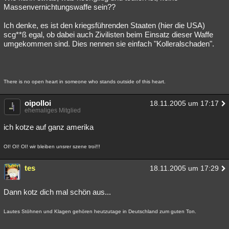
Massenvernichtungswaffe sein??
Ich denke, es ist den kriegsführenden Staaten (hier die USA)
scg**ß egal, ob dabei auch Zivilisten beim Einsatz dieser Waffe
umgekommen sind. Dies nennen sie einfach "Kolleralschaden".
There is no open heart in someone who stands outside of this heart.
oipolloi
18.11.2005 um 17:17
ehemaliges Mitglied
ich kotze auf ganz amerika
OI! OI! OI! wir bleiben unsrer szene troi!!!
tes
18.11.2005 um 17:29
Dann kotz dich mal schön aus...
Lautes Stöhnen und Klagen gehören heutzutage in Deutschland zum guten Ton.