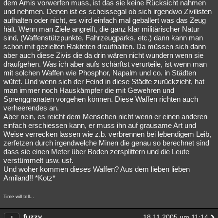
dem Amis vorwerfen muss, ist das sie keine Rücksicht nahmen
und nehmen. Denen ist es scheissegal ob sich irgendwo Zivilisten
aufhalten oder nicht, es wird einfach mal geballert was das Zeug
hält. Wenn man Ziele angreift, die ganz klar militärischer Natur
sind, (Waffenstützpunkte, Fahrzeugparks, etc.) dann kann man
schon mit gezielten Rakteten draufhalten. Da müssen sich dann
aber auch diese Zivis die da drin wären nicht wundern wenn sie
draufgehen. Was ich aber aufs schärftst verurteile, ist wenn man
mit solchen Waffen wie Phosphor, Napalm und co. in Städten
wütet. Und wenn sich der Feind in diese Städte zurückzieht, hat
man immer noch Hauskämpfer die mit Gewehren und
Sprenggranaten vorgehen können. Diese Waffen richten auch
verheerendes an.
Aber nein, es reicht dem Menschen nicht wenn er einen anderen
einfach erschiessen kann, er muss ihn auf grausame Art und
Weise verrecken lassen wie z.b. verbrennen bei lebendigem Leib,
zerfetzen durch irgendwelche Minen die genau so berechnet sind
dass sie einen Meter über Boden zersplittern und die Leute
verstümmelt usw. usf.
Und woher kommen dieses Waffen? Aus dem lieben lieben
Amiland!! *Kotz*
Time will tell...
fuzzy
18.11.2005 um 11:14