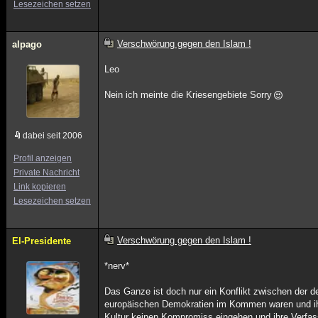
Lesezeichen setzen
Verschwörung gegen den Islam !
alpago
Leo
Nein ich meinte die Kriesengebiete Sorry
dabei seit 2006
Profil anzeigen
Private Nachricht
Link kopieren
Lesezeichen setzen
Verschwörung gegen den Islam !
El-Presidente
*nerv*
Das Ganze ist doch nur ein Konflikt zwischen der d
europäischen Demokratien im Kommen waren und ihr
Kultur keinen Kompromiss eingehen und ihre Verfass