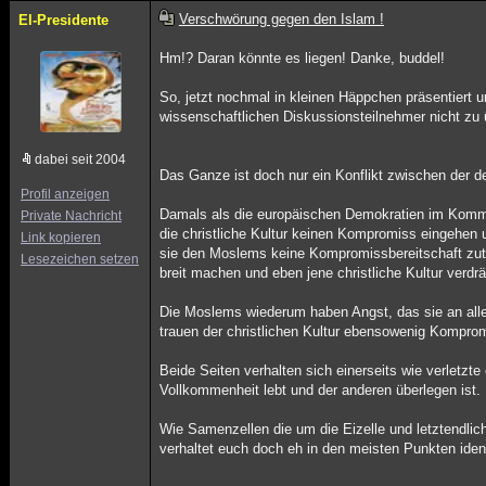
Verschwörung gegen den Islam !
El-Presidente
Hm!? Daran könnte es liegen! Danke, buddel!
So, jetzt nochmal in kleinen Häppchen präsentiert 
wissenschaftlichen Diskussionsteilnehmer nicht zu 
dabei seit 2004
Das Ganze ist doch nur ein Konflikt zwischen der d
Profil anzeigen
Damals als die europäischen Demokratien im Komme
Private Nachricht
die christliche Kultur keinen Kompromiss eingehen u
Link kopieren
sie den Moslems keine Kompromissbereitschaft zutr
Lesezeichen setzen
breit machen und eben jene christliche Kultur verdr
Die Moslems wiederum haben Angst, das sie an allen
trauen der christlichen Kultur ebensowenig Komprom
Beide Seiten verhalten sich einerseits wie verletzte
Vollkommenheit lebt und der anderen überlegen ist.
Wie Samenzellen die um die Eizelle und letztendlic
verhaltet euch doch eh in den meisten Punkten iden