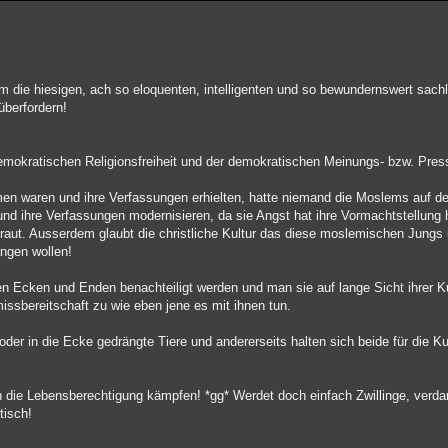
um die hiesigen, ach so eloquenten, intelligenten und so bewundernswert sach
überfordern!
emokratischen Religionsfreiheit und der demokratischen Meinungs- bzw. Pressf
n waren und ihre Verfassungen erhielten, hatte niemand die Moslems auf 
nd ihre Verfassungen modernisieren, da sie Angst hat ihre Vormachtstellung h
aut. Ausserdem glaubt die christliche Kultur das diese moslemischen Jungs 
ängen wollen!
 Ecken und Enden benachteiligt werden und man sie auf lange Sicht ihrer Kul
issbereitschaft zu wie eben jene es mit ihnen tun.
 oder in die Ecke gedrängte Tiere und andererseits halten sich beide für die Ku
h die Lebensberechtigung kämpfen! *gg* Werdet doch einfach Zwillinge, verda
tisch!