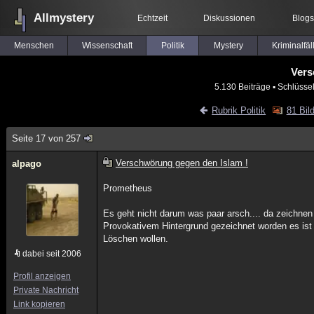
Allmystery
Echtzeit
Diskussionen
Blogs
Menschen
Wissenschaft
Politik
Mystery
Kriminalfäl
Vers
5.130 Beiträge
▪ Schlüsse
Rubrik Politik
81 Bil
Seite 17 von 257
Verschwörung gegen den Islam !
alpago
Prometheus
Es geht nicht darum was paar arsch.... da zeichnen
Provokativem Hintergrund gezeichnet worden es ist 
Löschen wollen.
dabei seit 2006
Profil anzeigen
Private Nachricht
Link kopieren