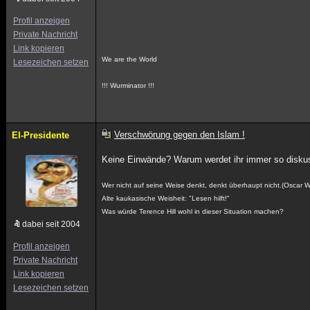
Profil anzeigen
Private Nachricht
Link kopieren
We are the World
Lesezeichen setzen
!!! Wurminator !!!
Verschwörung gegen den Islam !
El-Presidente
Keine Einwände? Warum werdet ihr immer so diskus
Wer nicht auf seine Weise denkt, denkt überhaupt nicht.(Oscar Wil
Alte kaukasische Weisheit: "Lesen hilft!"
Was würde Terence Hill wohl in dieser Situation machen?
dabei seit 2004
Profil anzeigen
Private Nachricht
Link kopieren
Lesezeichen setzen