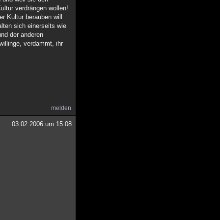
ultur verdrängen wollen!
r Kultur berauben will
lten sich einerseits wie
 und der anderen
illinge, verdammt, ihr
melden
03.02.2006 um 15:08