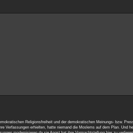
emokratischen Religionsfreiheit und der demokratischen Meinungs- bzw. Press
e Verfassungen erhielten, hatte niemand die Moslems auf dem Plan. Und heu
ungen modernisieren da sie Angst hat ihre Vormachtstellung hier zu verlieren