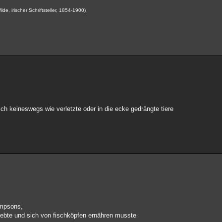
de, irischer Schriftsteller, 1854-1900)
ich keineswegs wie verletzte oder in die ecke gedrängte tiere
simpsons,
lebte und sich von fischköpfen ernähren musste