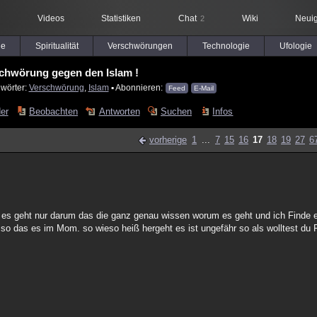
Videos
Statistiken
Chat
Wiki
Neuig
2
le
Spiritualität
Verschwörungen
Technologie
Ufologie
chwörung gegen den Islam !
lwörter:
Verschwörung
,
Islam
▪ Abonnieren:
Feed
E-Mail
der
Beobachten
Antworten
Suchen
Infos
vorherige
1
...
7
15
16
17
18
19
27
6
 es geht nur darum das die ganz genau wissen worum es geht und ich Finde es
so das es im Mom. so wieso heiß hergeht es ist ungefähr so als wolltest du 