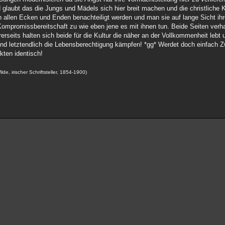
laubt das die Jungs und Mädels sich hier breit machen und die christliche K
llen Ecken und Enden benachteiligt werden und man sie auf lange Sicht ihre
Kompromissbereitschaft zu wie eben jene es mit ihnen tun. Beide Seiten verha
erseits halten sich beide für die Kultur die näher an der Vollkommenheit lebt
und letztendlich die Lebensberechtigung kämpfen! *gg* Werdet doch einfach Zw
kten identisch!
de, irischer Schriftsteller, 1854-1900)