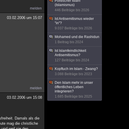
Politischer Islam
(Islamismus)
melden
446 Beiträge bis 2026
03.02.2006 um 15:07
Ist Antisemitismus wieder
"in"?
9.037 Beiträge bis 2026
Mohamed und die Rashidun
1 Beitrag bis 2024
Ist Islamfeindlichkeit
Antisemitismus?
127 Beiträge bis 2024
Kopftuch im Islam - Zwang?
3.088 Beiträge bis 2023
Den Islam mehr in unser
öffentliches Leben
melden
integrieren?
1.685 Beiträge bis 2025
03.02.2006 um 15:08
freiheit. Damals als die
te mag die christliche
 und weil sie den