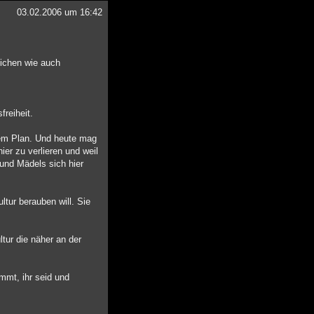
03.02.2006 um 16:42
lichen wie auch
reiheit.
dem Plan. Und heute mag
ier zu verlieren und weil
und Mädels sich hier
tur berauben will. Sie
ltur die näher an der
mmt, ihr seid und