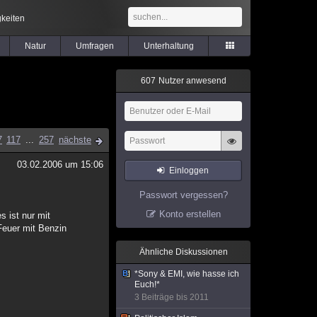
keiten
Natur
Umfragen
Unterhaltung
6
0
7
Nutzer anwesend
7
117
...
257
nächste
03.02.2006 um 15:06
Einloggen
Passwort vergessen?
Konto erstellen
 ist nur mit
Feuer mit Benzin
Ähnliche Diskussionen
*Sony & EMI, wie hasse ich
Euch!*
3 Beiträge bis 2011