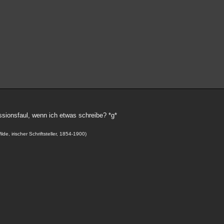
sionsfaul, wenn ich etwas schreibe? *g*
de, irischer Schriftsteller, 1854-1900)