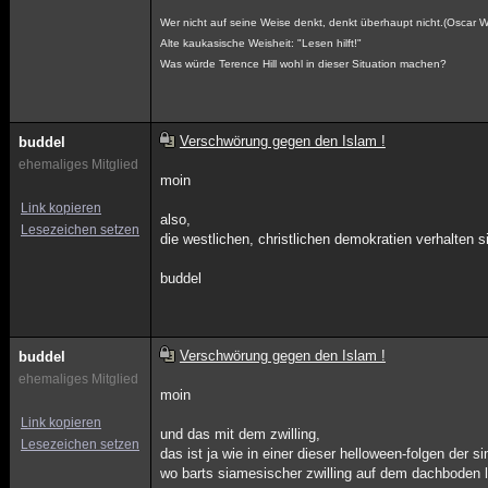
Wer nicht auf seine Weise denkt, denkt überhaupt nicht.(Oscar Wil
Alte kaukasische Weisheit: "Lesen hilft!"
Was würde Terence Hill wohl in dieser Situation machen?
Verschwörung gegen den Islam !
buddel
ehemaliges Mitglied
moin
Link kopieren
also,
Lesezeichen setzen
die westlichen, christlichen demokratien verhalten s
buddel
Verschwörung gegen den Islam !
buddel
ehemaliges Mitglied
moin
Link kopieren
und das mit dem zwilling,
Lesezeichen setzen
das ist ja wie in einer dieser helloween-folgen der 
wo barts siamesischer zwilling auf dem dachboden 