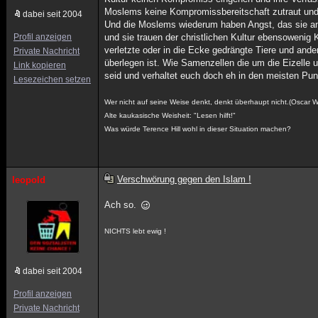
Moslems keine Kompromissbereitschaft zutraut und g
dabei seit 2004
Und die Moslems wiederum haben Angst, das sie an a
Profil anzeigen
und sie trauen der christlichen Kultur ebensowenig 
verletzte oder in die Ecke gedrängte Tiere und ander
Private Nachricht
überlegen ist. Wie Samenzellen die um die Eizelle 
Link kopieren
seid und verhaltet euch doch eh in den meisten Pun
Lesezeichen setzen
Wer nicht auf seine Weise denkt, denkt überhaupt nicht.(Oscar Wil
Alte kaukasische Weisheit: "Lesen hilft!"
Was würde Terence Hill wohl in dieser Situation machen?
Verschwörung gegen den Islam !
leopold
Ach so.
NICHTS lebt ewig !
dabei seit 2004
Profil anzeigen
Private Nachricht