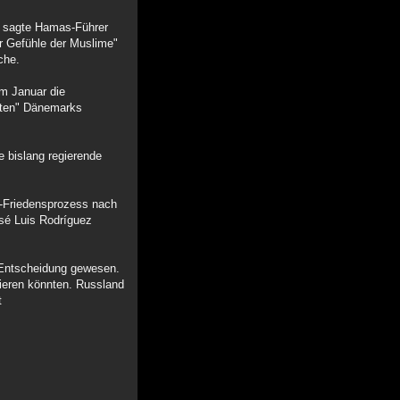
n, sagte Hamas-Führer
r Gefühle der Muslime"
che.
im Januar die
lten" Dänemarks
e bislang regierende
t-Friedensprozess nach
sé Luis Rodríguez
e Entscheidung gewesen.
tieren könnten. Russland
t