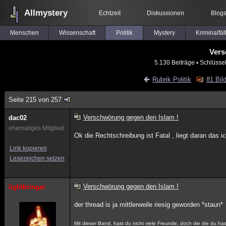
Allmystery
Echtzeit
Diskussionen
Blog
Menschen
Wissenschaft
Politik
Mystery
Kriminalfäl
Vers
5.130 Beiträge
▪ Schlüsse
Rubrik Politik
81 Bil
Seite 215 von 257
Verschwörung gegen den Islam !
dac02
ehemaliges Mitglied
Ok die Rechtschreibung ist Fatal , liegt daran das ic
Link kopieren
Lesezeichen setzen
Verschwörung gegen den Islam !
lightbringer
der thread is ja mittlerweile riesig geworden *staun*
Mit dieser Band, hast du nicht viele Freunde, doch die die du has