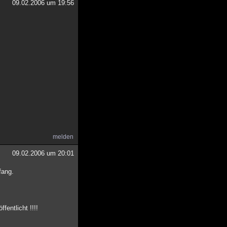
09.02.2006 um 19:56
melden
09.02.2006 um 20:01
fang.
fentlicht !!!!