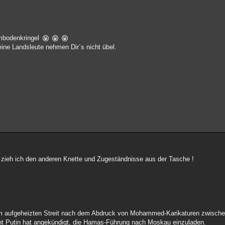
ambodenkringel
ine Landsleute nehmen Dir´s nicht übel.
e zieh ich den anderen Knette und Zugeständnisse aus der Tasche !
l im aufgeheizten Streit nach dem Abdruck von Mohammed-Karikaturen zwisc
nt Putin hat angekündigt, die Hamas-Führung nach Moskau einzuladen.