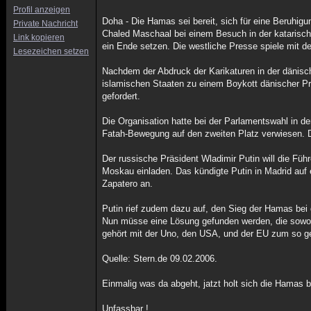
Profil anzeigen
Doha - Die Hamas sei bereit, sich für eine Beruhi
Private Nachricht
Chaled Maschaal bei einem Besuch in der katarisc
Link kopieren
ein Ende setzen. Die westliche Presse spiele mit d
Lesezeichen setzen
Nachdem der Abdruck der Karikaturen in der dänisc
islamischen Staaten zu einem Boykott dänischer P
gefordert.
Die Organisation hatte bei der Parlamentswahl in d
Fatah-Bewegung auf den zweiten Platz verwiesen. D
Der russische Präsident Wladimir Putin will die F
Moskau einladen. Das kündigte Putin in Madrid au
Zapatero an.
Putin rief zudem dazu auf, den Sieg der Hamas bei
Nun müsse eine Lösung gefunden werden, die sowohl
gehört mit der Uno, den USA, und der EU zum so gen
Quelle: Stern.de 09.02.2006.
Einmalig was da abgeht, jatzt holt sich die Hamas 
Unfassbar !