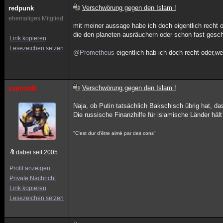
Verschwörung gegen den Islam !
redpunk
ehemaliges Mitglied
mit meiner aussage habe ich doch eigentlich recht o
die den planeten ausräuchern oder schon fast gesc
Link kopieren
Lesezeichen setzen
@Prometheus
eigentlich hab ich doch recht oder,w
Verschwörung gegen den Islam !
zaphodB.
Naja, ob Putin tatsächlich Bakschisch übrig hat, das
Die russische Finanzhilfe für islamische Länder hält
"C'est dur d'être aimé par des cons"
dabei seit 2005
Profil anzeigen
Private Nachricht
Link kopieren
Lesezeichen setzen