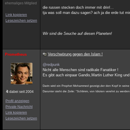
ehemaliges Mitglied
die russen stecken doch immer mit drin!...
tja was soll man dazu sagen? ach ja die erde tut mir 
Link kopieren
Lesezeichen setzen
Wir sind die Seuche auf diesen Planeten!
Verschwörung gegen den Islam !
Prometheus
@redpunk
Nicht alle Menschen sind radikale Fanatiker !
Es gibt auch einpaar Gandis,Martin Luther King und 
Darin wird ein Prophet Mohammed gezeigt,der den Kopf in seine
dabei seit 2004
Darunter steht die Zeile: "Schlimm, von Idioten verehrt zu werden
Profil anzeigen
Private Nachricht
Link kopieren
Lesezeichen setzen