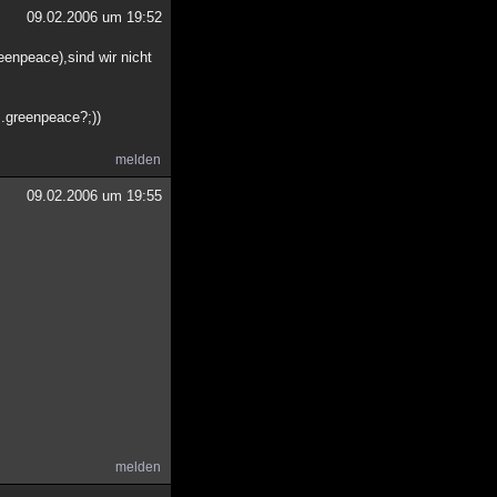
09.02.2006 um 19:52
eenpeace),sind wir nicht
..greenpeace?;))
melden
09.02.2006 um 19:55
melden