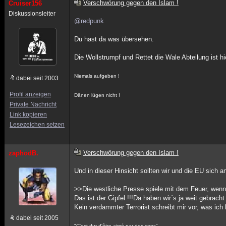
Verschwörung gegen den Islam !
Cruiser156
Diskussionsleiter
@redpunk
Du hast da was übersehen.
Die Wollstrumpf und Rettet die Wale Abteilung ist hi
Niemals aufgeben !
dabei seit 2003
Profil anzeigen
Dänen lügen nicht !
Private Nachricht
Link kopieren
Lesezeichen setzen
Verschwörung gegen den Islam !
zaphodB.
Und in dieser Hinsicht sollten wir und die EU sich
>>Die westliche Presse spiele mit dem Feuer, wenn
Das ist der Gipfel !!!Da haben wir´s ja weit gebracht 
Kein verdammter Terrorist schreibt mir vor, was ich l
dabei seit 2005
"C'est dur d'être aimé par des cons"