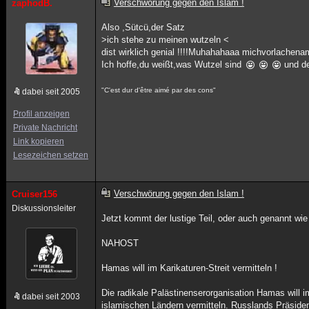
Verschwörung gegen den Islam !
zaphodB.
Also ,Sütcü,der Satz
>ich stehe zu meinen wutzeln <
dist wirklich genial !!!!Muhahahaaa michvorlachen
Ich hoffe,du weißt,was Wutzel sind
und de
"C'est dur d'être aimé par des cons"
dabei seit 2005
Profil anzeigen
Private Nachricht
Link kopieren
Lesezeichen setzen
Verschwörung gegen den Islam !
Cruiser156
Diskussionsleiter
Jetzt kommt der lustige Teil, oder auch genannt wi
NAHOST
Hamas will im Karikaturen-Streit vermitteln !
Die radikale Palästinenserorganisation Hamas wil
dabei seit 2003
islamischen Ländern vermitteln. Russlands Präside