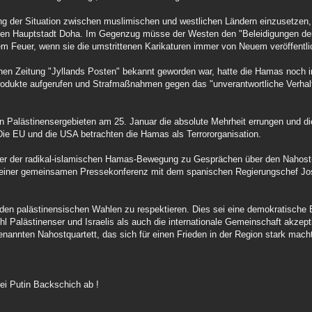
gung der Situation zwischen muslimischen und westlichen Ländern einzusetze
hen Hauptstadt Doha. Im Gegenzug müsse der Westen den "Beleidigungen de
em Feuer, wenn sie die umstrittenen Karikaturen immer von Neuem veröffentli
hen Zeitung "Jyllands Posten" bekannt geworden war, hatte die Hamas noch 
rodukte aufgerufen und Strafmaßnahmen gegen das "unverantwortliche Verha
en Palästinensergebieten am 25. Januar die absolute Mehrheit errungen und di
ie EU und die USA betrachten die Hamas als Terrororganisation.
ührer der radikal-islamischen Hamas-Bewegung zu Gesprächen über den Nahos
f einer gemeinsamen Pressekonferenz mit dem spanischen Regierungschef Jo
 den palästinensischen Wahlen zu respektieren. Dies sei eine demokratisch
 Palästinenser und Israelis als auch die internationale Gemeinschaft akzep
annten Nahostquartett, das sich für einen Frieden in der Region stark mach
bei Putin Backschich ab !