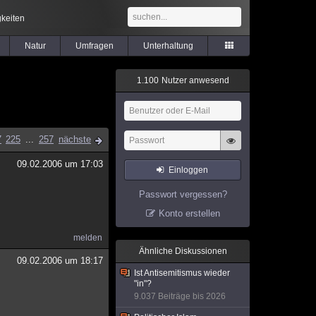
keiten
Natur
Umfragen
Unterhaltung
1
.
1
0
0
Nutzer anwesend
7
225
...
257
nächste
09.02.2006 um 17:03
Einloggen
Passwort vergessen?
Konto erstellen
melden
Ähnliche Diskussionen
09.02.2006 um 18:17
Ist Antisemitismus wieder
"in"?
9.037 Beiträge bis 2026