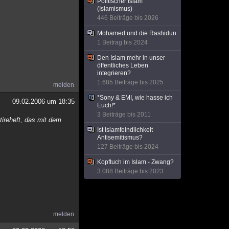
Politischer Islam
(Islamismus)
446 Beiträge bis 2026
Mohamed und die Rashidun
1 Beitrag bis 2024
Den Islam mehr in unser
öffentliches Leben
integrieren?
1.685 Beiträge bis 2025
melden
*Sony & EMI, wie hasse ich
09.02.2006 um 18:35
Euch!*
3 Beiträge bis 2011
tireheft, das mit dem
Ist Islamfeindlichkeit
Antisemitismus?
127 Beiträge bis 2024
Kopftuch im Islam - Zwang?
3.088 Beiträge bis 2023
melden