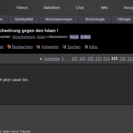
s
Videos
Statistiken
Chat
Wiki
Neuig
le
Spiritualität
Verschwörungen
Technologie
Ufologie
chwörung gegen den Islam !
lwörter:
Verschwörung
,
Islam
▪ Abonnieren:
Feed
E-Mail
der
Beobachten
Antworten
Suchen
Infos
vorherige
1
...
115
165
205
213
214
215
216
21
h jetzt sauer bin.
t, teilen deine Träume.