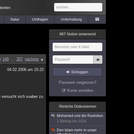
keiten
Natur
Umfragen
Unterhaltung
8
6
7
Nutzer anwesend
9
149
...
257
nächste
04.02.2006 um 15:22
Einloggen
Passwort vergessen?
Konto erstellen
d versucht sich suaber zu
Ähnliche Diskussionen
Mohamed und die Rashidun
1 Beitrag bis 2024
Den Islam mehr in unser