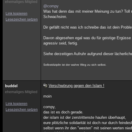
ehemaliges Mitglied
@compy
Was hat denn das mit meiner Meinung zu tun? Toll m
Link kopieren
Schwachsinn.
Lesezeichen setzen
Dir gefällt nicht was ich schreibe das ist dein Prob
Davon abgesehen egal was du für geistige Ergüsse v
agressiv seid, fertig.
Siehe derzeitigen Aufruhr aufgrund dieser lächerlich
Selbstdiziplin ist der wahre Weg zu sich selbst.
Verschwörung gegen den Islam !
buddel
ehemaliges Mitglied
moin
Link kopieren
compy,
Lesezeichen setzen
das ist es doch gerade.
der islam ist der zerstrittenste haufen überhaupt,
eure plötzliche solidarität ist doch nur durch fein
selbst wenn ihr den "westen" mit seinen werten nied