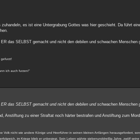
.
zuhandeln, es ist eine Untergrabung Gottes was hier geschieht. Da führt ei
chen.
ätte ER das SELBST gemacht und nicht den debilen und schwachen Mensche
 gefurzt!
nn ich auch furzen!"
ätte ER das SELBST gemacht und nicht den debilen und schwachen Mensche
nd, Anstiftung zu einer Straftat noch härter bestrafen und Anstiftung zum Mord 
che Volk nicht wie andere Könige und Heerführer in seinen kleinen Anfängen herausgefordert, so
erfolgreich, im Kriege blieb er unbesiegt. Sein Leben währte siebenunddreißig Jahre, zwölf sein