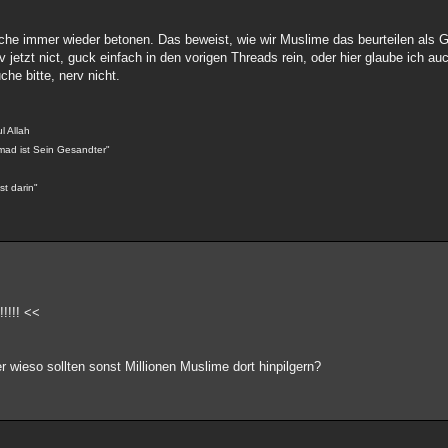
iche immer wieder betonen. Das beweist, wie wir Muslime das beurteilen als 
jetzt nict, guck einfach in den vorigen Threads rein, oder hier glaube ich au
he bitte, nerv nicht.
l Allah
mad ist Sein Gesandter"
st darin"
!!! <<
er wieso sollten sonst Millionen Muslime dort hinpilgern?