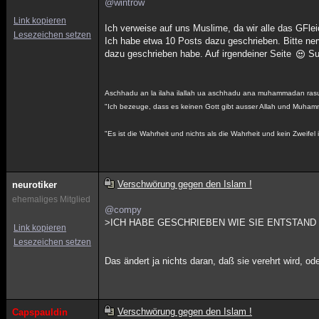
@wintrow
Link kopieren
Ich verweise auf uns Muslime, da wir alle das GFle
Lesezeichen setzen
Ich habe etwa 10 Posts dazu geschrieben. Bitte nerv 
dazu geschrieben habe. Auf irgendeiner Seite
Suc
Aschhadu an la ilaha ilallah ua aschhadu ana muhammadan rasu
"Ich bezeuge, dass es keinen Gott gibt ausser Allah und Muham
"Es ist die Wahrheit und nichts als die Wahrheit und kein Zweifel i
Verschwörung gegen den Islam !
neurotiker
ehemaliges Mitglied
@compy
>ICH HABE GESCHRIEBEN WIE SIE ENTSTAND !!
Link kopieren
Lesezeichen setzen
Das ändert ja nichts daran, daß sie verehrt wird, od
Verschwörung gegen den Islam !
Capspauldin