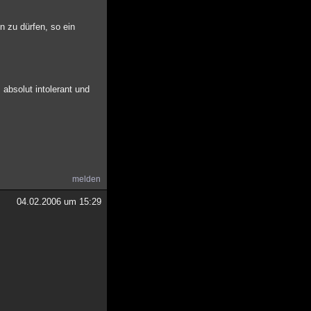
n zu dürfen, so ein
absolut intolerant und
melden
04.02.2006 um 15:29