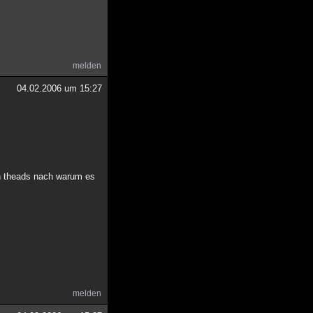
melden
04.02.2006 um 15:27
en theads nach warum es
melden