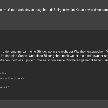
en, muß man wohl davon ausgehen, daß nirgendwo im Koran etwas davon steh
enn Blder sind im isalm eine Sünde, wenn sie nicht der Wahrheit entsprechen.
 ist das eine Sünde. Und diese Bilder gehen noch weiter, sie sind bewusst so
ragen, dorthin zu pilgern, wie es schon einige Propheten gemacht haben (sie
l Allah
mad ist Sein Gesandter"
st darin"