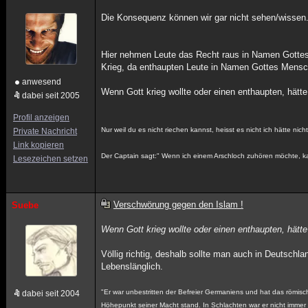
Die Konsequenz können wir gar nicht sehen/wissen
Hier nehmen Leute das Recht raus in Namen Gottes 
Krieg, da enthaupten Leute in Namen Gottes Mens
anwesend
Wenn Gott krieg wollte oder einen enthaupten, h
dabei seit 2005
Profil anzeigen
Nur weil du es nicht riechen kannst, heisst es nicht ich hätte nicht
Private Nachricht
Link kopieren
Der Captain sagt:" Wenn ich einem Arschloch zuhören möchte, ka
Lesezeichen setzen
Verschwörung gegen den Islam !
Suebe
Wenn Gott krieg wollte oder einen enthaupten, h
Völlig richtig, deshalb sollte man auch in Deutschla
Lebenslänglich.
"Er war unbestritten der Befreier Germaniens und hat das römis
dabei seit 2004
Höhepunkt seiner Macht stand. In Schlachten war er nicht immer 