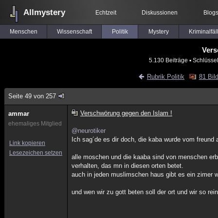
Allmystery
Echtzeit
Diskussionen
Blog
Menschen
Wissenschaft
Politik
Mystery
Kriminalfäl
Vers
5.130 Beiträge
▪ Schlüsse
Rubrik Politik
81 Bil
Seite 49 von 257
Verschwörung gegen den Islam !
ammar
ehemaliges Mitglied
@neurotiker
Ich sag´de es dir doch, die kaba wurde vom freund a
Link kopieren
Lesezeichen setzen
alle moschen und die kaaba sind von menschen erbau
verhalten, das mn in diesen orten betet.
auch in jeden muslimschen haus gibt es ein zimer w
und wen wir zu gott beten soll der ort und wir so rei