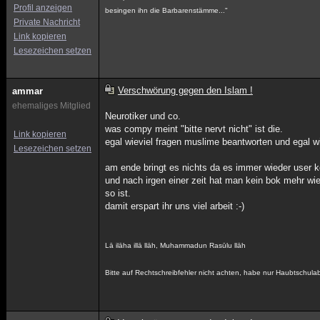
Profil anzeigen
besingen ihn die Barbarenstämme..."
Private Nachricht
Link kopieren
Lesezeichen setzen
Verschwörung gegen den Islam !
ammar
ehemaliges Mitglied
Neurotiker und co.
was compy meint "bitte nervt nicht" ist die.
Link kopieren
egal wieviel fragen muslime beantworten und egal wi
Lesezeichen setzen
am ende bringt es nichts da es immer wieder user k
und nach irgen einer zeit hat man kein bok mehr wi
so ist.
damit erspart ihr uns viel arbeit :-)
Lā ilāha illā llāh, Muhammadun Rasūlu llāh
Bitte auf Rechtschreibfehler nicht achten, habe nur Haubtschul