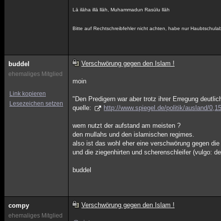
Lā ilāha illā llāh, Muhammadun Rasūlu llāh
Bitte auf Rechtschreibfehler nicht achten, habe nur Haubtschul
Verschwörung gegen den Islam !
buddel
ehemaliges Mitglied
moin
Link kopieren
"Den Predigern war aber trotz ihrer Erregung deutl
Lesezeichen setzen
quelle:
http://www.spiegel.de/politik/ausland/0,
wem nutzt der aufstand am meisten ?
den mullahs und den islamischen regimes.
also ist das wohl eher eine verschwörung gegen die
und die ziegenhirten und scherenschleifer (vulgo: der
buddel
Verschwörung gegen den Islam !
compy
ehemaliges Mitglied