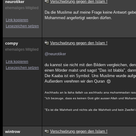
Verschwörung gegen den Islam !
neurotiker
ehemaliges Mitglied
Da die Muslime auf meine Frage keine Antwort geb
Mohammed angefertigt werden dürfen.
Link kopieren
Lesezeichen setzen
Verschwörung gegen den Islam !
compy
ehemaliges Mitglied
@neurotiker
Link kopieren
du kannst sie nicht mit den Bildern vergleichen, d
Lesezeichen setzen
einen Mörder malst und sagst "Das ist blabla", dann
Die Kaaba ist ein Symbol. Uns Muslime wurde aufget
Außerdem verehren wir den Quran
Aschhadu an la ilaha ilallah ua aschhadu ana muhammadan rasu
"Ich bezeuge, dass es keinen Gott gibt ausser Allah und Muham
"Es ist die Wahrheit und nichts als die Wahrheit und kein Zweifel i
Verschwörung gegen den Islam !
wintrow