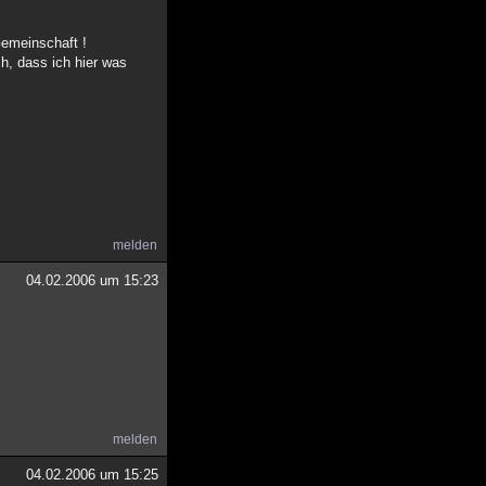
Gemeinschaft !
ch, dass ich hier was
melden
04.02.2006 um 15:23
melden
04.02.2006 um 15:25