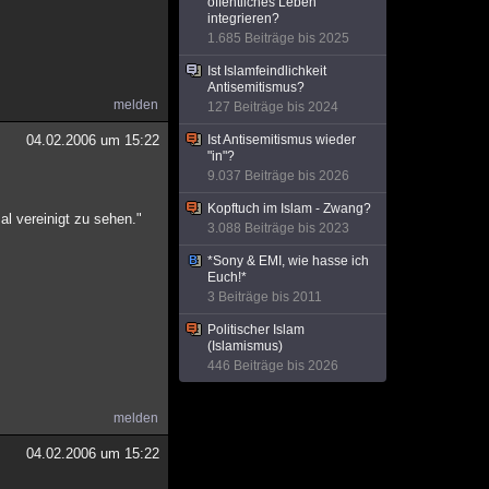
öffentliches Leben
integrieren?
1.685 Beiträge bis 2025
Ist Islamfeindlichkeit
Antisemitismus?
melden
127 Beiträge bis 2024
04.02.2006 um 15:22
Ist Antisemitismus wieder
"in"?
9.037 Beiträge bis 2026
Kopftuch im Islam - Zwang?
al vereinigt zu sehen."
3.088 Beiträge bis 2023
*Sony & EMI, wie hasse ich
Euch!*
3 Beiträge bis 2011
Politischer Islam
(Islamismus)
446 Beiträge bis 2026
melden
04.02.2006 um 15:22