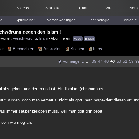
s
Videos
Statistiken
Chat
Wiki
Neuig
le
Spiritualität
Verschwörungen
Technologie
Ufologie
chwörung gegen den Islam !
lwörter:
Verschwörung
,
Islam
▪ Abonnieren:
Feed
E-Mail
der
Beobachten
Antworten
Suchen
Infos
vorherige
1
...
39
47
48
49
50
51
59
9
llahs gebaut und der freund ist. Hz. Ibrahim (abraham) as
t wurden, doch man verhert si nicht als gott, man respektiert diesen ort un
as immer sauber bleicben muss, weil man dort drin betet.
n sein wie möglich.