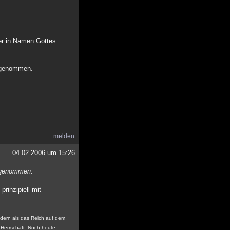
ner in Namen Gottes
n genommen.
melden
04.02.2006 um 15:26
n genommen.
prinzipiell mit
ndern als das Reich auf dem
e Herrschaft. Noch heute