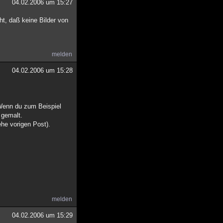
04.02.2006 um 15:27
t, daß keine Bilder von
melden
04.02.2006 um 15:28
 Wenn du zum Beispiel
 gemalt.
he vorigen Post).
melden
04.02.2006 um 15:29