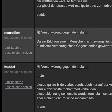
der weltfrieden wäre so fern wie nie.
der pöbel der strasse wird manipuliert bis zum erbr
buddel
Verschwörung gegen den Islam !
neurotiker
ehemaliges Mitglied
Da ein Bild von einem Menschen nicht zwangsläufig
sündhafte Verehrung eines Gegenstandes gewertet 
Link kopieren
Lesezeichen setzen
Verschwörung gegen den Islam !
buddel
ehemaliges Mitglied
moin
Link kopieren
dieses ganze bilderverbot beruht doch nur auf der 
Lesezeichen setzen
dem einzig wollte mohammed vorbeugen.
diese ablehnung seinerseits wurde zum islamische
aber sicher nicht im sinne mohammeds
buddel