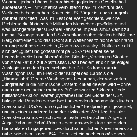
Wahrheit jedoch höchst hierarchisch gegliederten Gesellschaft
andererseits – „ihr“ Amerika verblüffend naiv im Zentrum des
Weltgeschehens sehen. Kaum ein US-Bürger ist auch nur grob
darüber informiert, was im Rest der Welt geschieht, welche
Probleme die übrigen 5,9 Milliarden Menschen gewärtigen und
was nachgerade der US-amerikanische Imperialismus damit zu
tun hat. Solange man den US-Amerikanern ihre Helden beläßt, ihre
Religionsfreiheit und das Recht auf Waffenbesitz nicht einschränkt,
so lange wähnen sie sich in „God`s own country“. Notfalls strickt
sich der „gute“ und gottesfürchtige US-Amerikaner seine
Legenden selbst und überhöht das Bild der „Vereinigten Staaten
von Amerika“ bis zur Abstrusität. Dazu bedient er sich beliebiger
Analogien aus den Epen archaischer Zeit. So kann man in
Washington D.C. im Fresko der Kuppel des Capitols die
„Himmelfahrt“ George Washingtons bestaunen, der von zarten
Jungfrauen in die himmlische Unsterblichkeit geleitet wird – ohne
auch nur einen seiner mehr als 300 schwarzen Sklaven. Jede
militärische Aktion, Waffen(systeme) und der Glorie der USA
huldigende Paraden der weltweit agierenden fundamentalistischen
Staatsmacht USA wird von „christlichen“ Feldpredigern gesegnet,
und in keinem anderen Land der zivilisierten Welt liegt brutaler
Staatsterrorismus – nach dem alttestamentarischen „Auge um
Auge, Zahn um Zahn“-Prinzip - dem ansonsten faszinierenden
humanitären Engagement des durchschnittlichen Amerikaners so
nahe, wie eben in den USA. Dem liegt ein nach europäischem