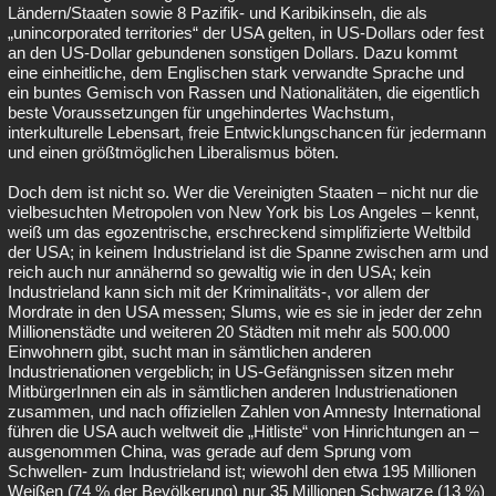
Ländern/Staaten sowie 8 Pazifik- und Karibikinseln, die als
„unincorporated territories“ der USA gelten, in US-Dollars oder fest
an den US-Dollar gebundenen sonstigen Dollars. Dazu kommt
eine einheitliche, dem Englischen stark verwandte Sprache und
ein buntes Gemisch von Rassen und Nationalitäten, die eigentlich
beste Voraussetzungen für ungehindertes Wachstum,
interkulturelle Lebensart, freie Entwicklungschancen für jedermann
und einen größtmöglichen Liberalismus böten.
Doch dem ist nicht so. Wer die Vereinigten Staaten – nicht nur die
vielbesuchten Metropolen von New York bis Los Angeles – kennt,
weiß um das egozentrische, erschreckend simplifizierte Weltbild
der USA; in keinem Industrieland ist die Spanne zwischen arm und
reich auch nur annähernd so gewaltig wie in den USA; kein
Industrieland kann sich mit der Kriminalitäts-, vor allem der
Mordrate in den USA messen; Slums, wie es sie in jeder der zehn
Millionenstädte und weiteren 20 Städten mit mehr als 500.000
Einwohnern gibt, sucht man in sämtlichen anderen
Industrienationen vergeblich; in US-Gefängnissen sitzen mehr
MitbürgerInnen ein als in sämtlichen anderen Industrienationen
zusammen, und nach offiziellen Zahlen von Amnesty International
führen die USA auch weltweit die „Hitliste“ von Hinrichtungen an –
ausgenommen China, was gerade auf dem Sprung vom
Schwellen- zum Industrieland ist; wiewohl den etwa 195 Millionen
Weißen (74 % der Bevölkerung) nur 35 Millionen Schwarze (13 %)