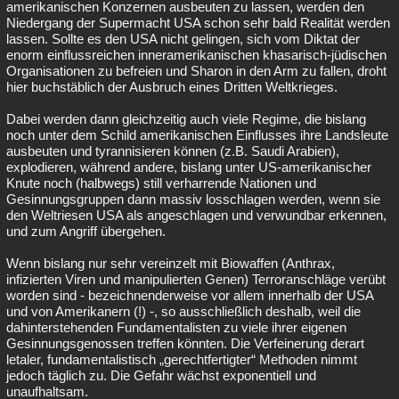
amerikanischen Konzernen ausbeuten zu lassen, werden den
Niedergang der Supermacht USA schon sehr bald Realität werden
lassen. Sollte es den USA nicht gelingen, sich vom Diktat der
enorm einflussreichen inneramerikanischen khasarisch-jüdischen
Organisationen zu befreien und Sharon in den Arm zu fallen, droht
hier buchstäblich der Ausbruch eines Dritten Weltkrieges.
Dabei werden dann gleichzeitig auch viele Regime, die bislang
noch unter dem Schild amerikanischen Einflusses ihre Landsleute
ausbeuten und tyrannisieren können (z.B. Saudi Arabien),
explodieren, während andere, bislang unter US-amerikanischer
Knute noch (halbwegs) still verharrende Nationen und
Gesinnungsgruppen dann massiv losschlagen werden, wenn sie
den Weltriesen USA als angeschlagen und verwundbar erkennen,
und zum Angriff übergehen.
Wenn bislang nur sehr vereinzelt mit Biowaffen (Anthrax,
infizierten Viren und manipulierten Genen) Terroranschläge verübt
worden sind - bezeichnenderweise vor allem innerhalb der USA
und von Amerikanern (!) -, so ausschließlich deshalb, weil die
dahinterstehenden Fundamentalisten zu viele ihrer eigenen
Gesinnungsgenossen treffen könnten. Die Verfeinerung derart
letaler, fundamentalistisch „gerechtfertigter“ Methoden nimmt
jedoch täglich zu. Die Gefahr wächst exponentiell und
unaufhaltsam.