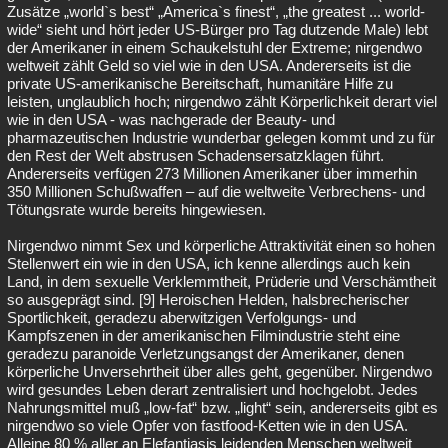
Zusätze „world`s best“ „America`s finest“, „the greatest ... world-
wide“ sieht und hört jeder US-Bürger pro Tag dutzende Male) lebt
der Amerikaner in einem Schaukelstuhl der Extreme; nirgendwo
weltweit zählt Geld so viel wie in den USA. Andererseits ist die
private US-amerikanische Bereitschaft, humanitäre Hilfe zu
leisten, unglaublich hoch; nirgendwo zählt Körperlichkeit derart viel
wie in den USA - was nachgerade der Beauty- und
pharmazeutischen Industrie wunderbar gelegen kommt und zu für
den Rest der Welt abstrusen Schadensersatzklagen führt.
Andererseits verfügen 273 Millionen Amerikaner über immerhin
350 Millionen Schußwaffen – auf die weltweite Verbrechens- und
Tötungsrate wurde bereits hingewiesen.
Nirgendwo nimmt Sex und körperliche Attraktivität einen so hohen
Stellenwert ein wie in den USA, ich kenne allerdings auch kein
Land, in dem sexuelle Verklemmtheit, Prüderie und Verschämtheit
so ausgeprägt sind. [9] Heroischen Helden, halsbrecherischer
Sportlichkeit, geradezu aberwitzigen Verfolgungs- und
Kampfszenen in der amerikanischen Filmindustrie steht eine
geradezu paranoide Verletzungsangst der Amerikaner, denen
körperliche Unversehrtheit über alles geht, gegenüber. Nirgendwo
wird gesundes Leben derart zentralisiert und hochgelobt. Jedes
Nahrungsmittel muß „low-fat“ bzw. „light“ sein, andererseits gibt es
nirgendwo so viele Opfer von fastfood-Ketten wie in den USA.
Alleine 80 % aller an Elefantiasis leidenden Menschen weltweit