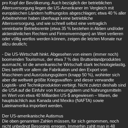
pro Kopf der Bevölkerung. Auch bezüglich der betrieblichen
Altersversorgung liegen die US-Amerikaner im Vergleich mit
europäischen Ländern hoffnungslos abgeschlagen; etwa 40 % aller
Arbeitnehmer haben überhaupt keine betriebliche
Altersversorgung, und wie schnell selbst eine vertraglich
vereinbarte Betriebsrente (etwa 35 % bestehen in Aktien und/oder
aktienähnlichen Rechten und Firmenvermögen) an Wert verlieren
oder völlig wertlos werden können, zeigen die letzten Monate nur
allzu deutlich;
- Die US-Wirtschaft hinkt. Abgesehen von einem (immer noch)
boomenden Tourismus, der etwa 7 % des Bruttoinlandproduktes
ausmacht, ist die amerikanische Wirtschaft stark technologielastig.
Dies betrifft vor allem die Fabrikation und den Export von
Maschinen und Ausrüstungsgütern (knapp 50 %), wohinter sich
aber die weltweit größte Kriegswaffen- und dieser verwandte
Logistik- und Technikproduktion verbirgt. Nicht zuletzt deshalb sind
die USA auf die Einfuhr von Konsumgütern und Nahrungsmitteln
im Wert von etwa 40 Milliarden US-$ angewiesen – Waren, die
hauptsächlich aus Kanada und Mexiko (NAFTA) sowie
Lateinamerika importiert werden.
Der US-amerikanische Autismus
Die oben genannten Zahlen müssen, für sich genommen, noch
nicht unbedingt Besorgnis erregen. Immerhin zahlt man in 48