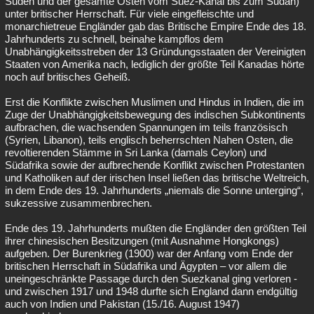
Süden und der gesamte Osten vom Suez-Kanal bis zum Sudan)
unter britischer Herrschaft. Für viele eingefleischte und
monarchietreue Engländer gab das Britische Empire Ende des 18.
Jahrhunderts zu schnell, beinahe kampflos dem
Unabhängigkeitsstreben der 13 Gründungsstaaten der Vereinigten
Staaten von Amerika nach, lediglich der größte Teil Kanadas hörte
noch auf britisches Geheiß.
Erst die Konflikte zwischen Muslimen und Hindus in Indien, die im
Zuge der Unabhängigkeitsbewegung des indischen Subkontinents
aufbrachen, die wachsenden Spannungen im teils französisch
(Syrien, Libanon), teils englisch beherrschten Nahen Osten, die
revoltierenden Stämme in Sri Lanka (damals Ceylon) und
Südafrika sowie der aufbrechende Konflikt zwischen Protestanten
und Katholiken auf der irischen Insel ließen das britische Weltreich,
in dem Ende des 19. Jahrhunderts „niemals die Sonne unterging“,
sukzessive zusammenbrechen.
Ende des 19. Jahrhunderts mußten die Engländer den größten Teil
ihrer chinesischen Besitzungen (mit Ausnahme Hongkongs)
aufgeben. Der Burenkrieg (1900) war der Anfang vom Ende der
britischen Herrschaft in Südafrika und Ägypten – vor allem die
uneingeschränkte Passage durch den Suezkanal ging verloren -
und zwischen 1917 und 1948 durfte sich England dann endgültig
auch von Indien und Pakistan (15./16. August 1947)