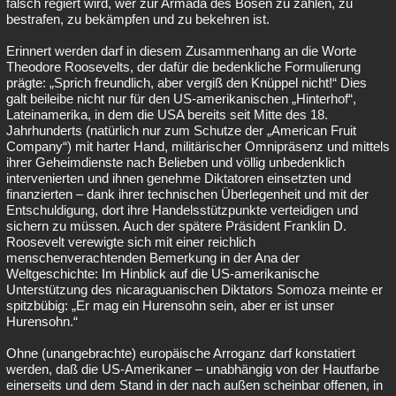
falsch regiert wird, wer zur Armada des Bösen zu zählen, zu
bestrafen, zu bekämpfen und zu bekehren ist.
Erinnert werden darf in diesem Zusammenhang an die Worte
Theodore Roosevelts, der dafür die bedenkliche Formulierung
prägte: „Sprich freundlich, aber vergiß den Knüppel nicht!“ Dies
galt beileibe nicht nur für den US-amerikanischen „Hinterhof“,
Lateinamerika, in dem die USA bereits seit Mitte des 18.
Jahrhunderts (natürlich nur zum Schutze der „American Fruit
Company“) mit harter Hand, militärischer Omnipräsenz und mittels
ihrer Geheimdienste nach Belieben und völlig unbedenklich
intervenierten und ihnen genehme Diktatoren einsetzten und
finanzierten – dank ihrer technischen Überlegenheit und mit der
Entschuldigung, dort ihre Handelsstützpunkte verteidigen und
sichern zu müssen. Auch der spätere Präsident Franklin D.
Roosevelt verewigte sich mit einer reichlich
menschenverachtenden Bemerkung in der Ana der
Weltgeschichte: Im Hinblick auf die US-amerikanische
Unterstützung des nicaraguanischen Diktators Somoza meinte er
spitzbübig: „Er mag ein Hurensohn sein, aber er ist unser
Hurensohn.“
Ohne (unangebrachte) europäische Arroganz darf konstatiert
werden, daß die US-Amerikaner – unabhängig von der Hautfarbe
einerseits und dem Stand in der nach außen scheinbar offenen, in