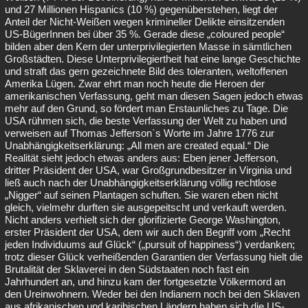
und 27 Millionen Hispanics (10 %) gegenüberstehen, liegt der
Anteil der Nicht-Weißen wegen krimineller Delikte einsitzenden
US-BügerInnen bei über 35 %. Gerade diese „coloured people“
bilden aber den Kern der unterprivilegierten Masse in sämtlichen
Großstädten. Diese Unterprivilegiertheit hat eine lange Geschichte
und straft das gern gezeichnete Bild des toleranten, weltoffenen
Amerika Lügen. Zwar ehrt man noch heute die Heroen der
amerikanischen Verfassung, geht man diesen Sagen jedoch etwas
mehr auf den Grund, so fördert man Erstaunliches zu Tage. Die
USA rühmen sich, die beste Verfassung der Welt zu haben und
verweisen auf Thomas Jefferson`s Worte im Jahre 1776 zur
Unabhängigkeitserklärung: „All men are created equal.“ Die
Realität sieht jedoch etwas anders aus: Eben jener Jefferson,
dritter Präsident der USA, war Großgrundbesitzer in Virginia und
ließ auch nach der Unabhängigkeitserklärung völlig rechtlose
„Nigger“ auf seinen Plantagen schuften. Sie waren eben nicht
gleich, vielmehr durften sie ausgepeitscht und verkauft werden.
Nicht anders verhielt sich der glorifizierte George Washington,
erster Präsident der USA, dem wir auch den Begriff vom „Recht
jeden Individuums auf Glück“ („pursuit of happiness“) verdanken;
trotz dieser Glück verheißenden Garantien der Verfassung hielt die
Brutalität der Sklaverei in den Südstaaten noch fast ein
Jahrhundert an, und hinzu kam der fortgesetzte Völkermord an
den Ureinwohnern. Weder bei den Indianern noch bei den Sklaven
aus afrikanischen und karibischen Ländern haben sich die US-