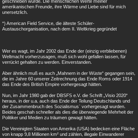
geschrieben wurde. Die menschlichen Werte meiner
amerikanischen Freunde, ihre Wärme und Liebe sind für mich
unersetzlich.
*) American Field Service, die älteste Schüler-
Austauschorganisation, nach dem II. Weltkrieg gegründet
Wer es wagt, im Jahr 2002 das Ende der (einzig verbliebenen)
Weltmacht vorherzusagen, muß sich wohl gefallen lassen, für
verrückt gehalten zu werden. Einverstanden.
Aber ähnlich muß es auch „Mahnern in der Wüste“ gegangen sein,
die im Jahre 60 unserer Zeitrechnung das Ende Roms oder 1914
das Ende des British Empire vorhergesagt hätten.
Nun, im Jahr 1980 gab der DBSFS e.V. die Schrift „Visio 2020“
heraus, in der u.a. auch das Ende der Teilung Deutschlands und
der Zusammenbruch des Sozialismus` vorhergesagt wurden.
Beides geschah schneller als dies die überwiegende Mehrheit der
Politiker und Medien zu träumen gewagt hätten.
Die Vereinigten Staaten von Amerika (USA) bedecken eine Fläche
von knapp 9,8 Millionen km² und zählen, illegale Einwanderer