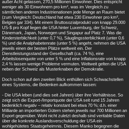
außer Acht gelassen, 270,5 Millionen Einwohner. Dies entspricht
weniger als 30 Einwohnern pro km², was im Vergleich zu
sämtlichen anderen Industrienationen jede Menge an Raum bietet
(zum Vergleich: Deutschland hat etwa 230 Einwohner pro km²,
Belgien gar 334). Mit einem Bruttosozialprodukt von knapp 29.000
US-$ pro Kopf liegen die USA hinter Luxemburg, der Schweiz,
Dänemark, Japan, Norwegen und Singapur auf Platz 7. Was die
Kindersterblichkeit (unter 0,7 %), Säuglingssterblichkeit (unter 0,6
%) und die Analphabetenrate (unter 5 %) angeht, nehmen die USA
jeweils einen der besten Plätze weltweit ein. Der
Dienstleistungsstand der Gesellschaft (ca. 74 %), eine
Arbeitslosenquote von unter 5 % und eine Inflationsrate von knapp
2,4 % lassen wenige Probleme vermuten. Weltweit gelten die USA
neben der Schweiz als Musterknaben der Demokratie.
Doch schon auf den zweiten Blick enthüllen sich Schwachstellen
eines Systems, die Bedenken aufkommen lassen:
- Die USA leben (und dies seit Jahren) über ihre Verhältnisse. So
zeigt sich die Export-/Importquote der USA seit rund 15 Jahren
bedenklich negativ – relativ konstant bei etwa 70 %; d.h. einer
Milliarde an importierten Gütern stehen jeweils nur 700 Millionen an
Export gegenüber. Wohl nicht zuletzt deshalb sind veritable Daten
über die konkrete Auslandsverschuldung der USA ein
wohlgehütetes Staatsgeheimnis. Diesem Manko begegnen die