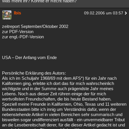
Was meint ihr? Könnte er Recht haben?
Besucht
Teilgenommen
Alle
Neue
Geschlossen
Ibis
09.02.2006 um 03:57
Lesenswert
Schlüsselwörter
zeitreport September/Oktober 2002
zur PDF-Version
zur engl.-PDF-Version
USA – Der Anfang vom Ende
Persönliche Erklärung des Autors:
Als ich im Schuljahr 1968/69 mit dem AFS*) für ein Jahr nach
Kalifornien ging, erlebte ich dort das für mich wahrscheinlich
wichtigste und in der Summe auch prägendste Jahr meines
Lebens. Noch aus dieser Zeit rühren einige der für mich
wertvollsten Freundschaften, die bis heute Bestand haben.
Speziell meine Freunde in Kalifornien, Ohio, Texas und 11 weiteren
Bundesstaaten bitte ich innig um Verständnis dafür, wenn der
nebenstehende Artikel in vielen Bereichen sehr summarisch und
bisweilen sogar undifferenziert ausfällt - ein unvermeidbarer Tribut
an die Lesebereitschaft derer, für die dieser Artikel gedacht ist und