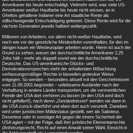
Amerikaner bis heute entschuldigt. Vielmehr wird, was viele US-
Amerikaner weißer Hautfarbe bis heute nicht wissen, an in
Ghettos gehaltene Indianer eine Art staatliche Rente als
stillschweigende Entschuldigung geleistet. Diese Rente wird für die
nächste Generation jeweils halbiert weitergezahlt.
Millionen von Arbeitern, vor allem nicht-weißer Hautfarbe, wird
nach wie vor der gesetzliche Mindestlohn vorenthalten, für den im
übrigen kaum ein Westeuropäer arbeiten würde. Hierin ist auch der
Grund zu sehen, warum der durchschnittliche Amerikaner 2,25
Jobs hält – mehr als doppelt soviel wie der durchschnittliche
Deutsche. Das US-amerikanische Glücks- und
Demokratieversprechen steht der anhaltenden Mißachtung
verfassungsmäßiger Rechte in bisweilen grotesker Weise
entgegen. So werden – besonders aktuell mit den Geschehnissen
vom 11.09.2001 begründet – unliebsame Ausländer nach der
Verhaftung in andere Länder transportiert, um die vermeintlichen
Feinde der USA dort verhören zu lassen (in den USA wird doch
nicht gefoltert!), nach deren „Geständnissen“ werden sie dann in
die USA zurück-überführt und eben dort auch verurteilt. Daneben
wird unter juristischen Militärstatus gestellt, wer als Saboteur,
Deserteur oder in sonstiger Art gegen die innere Sicherheit der
USA agiert – mit der Folge, daß ihm juristische Elementarrechte
(Anhörungsrecht, Recht auf einen Anwalt seiner Wahl, Einsicht in
die Anklageschrift etc.) verweigert werden.