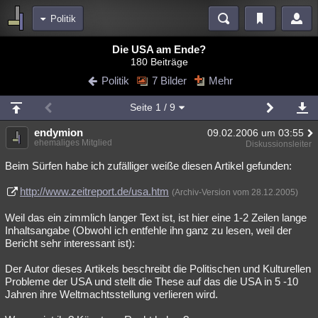
Politik
Bereiche
Die USA am Ende?
180 Beiträge
Echtzeit
Diskussionen
Blogs
Videos
Statistiken
Politik
7 Bilder
Mehr
Chat
Wiki
Neuigkeiten
Seite
1
/ 9
meine Rubriken
endymion
09.02.2006 um 03:55
Menschen
Wissenschaft
Politik
Mystery
Kriminalfälle
ehemaliges Mitglied
Diskussionsleiter
Spiritualität
Verschwörungen
Technologie
Ufologie
Beim Sürfen habe ich zufälliger weiße diesen Artikel gefunden:
http://www.zeitreport.de/usa.htm
Natur
Umfragen
Unterhaltung
(Archiv-Version vom 28.12.2005)
weitere Rubriken
Weil das ein zimmlich langer Text ist, ist hier eine 1-2 Zeilen lange
Inhaltsangabe (Obwohl ich entfehle ihn ganz zu lesen, weil der
Philosophie
Träume
Orte
Esoterik
Literatur
Bericht sehr interessant ist):
Astronomie
Helpdesk
Gruppen
Gaming
Filme
Der Autor dieses Artikels beschreibt die Politischen und Kulturellen
Probleme der USA und stellt die These auf das die USA in 5 -10
Musik
Clash
Verbesserungen
Allmystery
English
Jahren ihre Weltmachtsstellung verlieren wird.
Übersichten