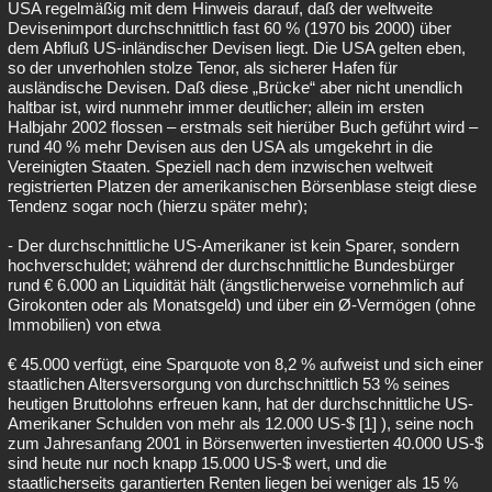
USA regelmäßig mit dem Hinweis darauf, daß der weltweite
Devisenimport durchschnittlich fast 60 % (1970 bis 2000) über
dem Abfluß US-inländischer Devisen liegt. Die USA gelten eben,
so der unverhohlen stolze Tenor, als sicherer Hafen für
ausländische Devisen. Daß diese „Brücke“ aber nicht unendlich
haltbar ist, wird nunmehr immer deutlicher; allein im ersten
Halbjahr 2002 flossen – erstmals seit hierüber Buch geführt wird –
rund 40 % mehr Devisen aus den USA als umgekehrt in die
Vereinigten Staaten. Speziell nach dem inzwischen weltweit
registrierten Platzen der amerikanischen Börsenblase steigt diese
Tendenz sogar noch (hierzu später mehr);
- Der durchschnittliche US-Amerikaner ist kein Sparer, sondern
hochverschuldet; während der durchschnittliche Bundesbürger
rund € 6.000 an Liquidität hält (ängstlicherweise vornehmlich auf
Girokonten oder als Monatsgeld) und über ein Ø-Vermögen (ohne
Immobilien) von etwa
€ 45.000 verfügt, eine Sparquote von 8,2 % aufweist und sich einer
staatlichen Altersversorgung von durchschnittlich 53 % seines
heutigen Bruttolohns erfreuen kann, hat der durchschnittliche US-
Amerikaner Schulden von mehr als 12.000 US-$ [1] ), seine noch
zum Jahresanfang 2001 in Börsenwerten investierten 40.000 US-$
sind heute nur noch knapp 15.000 US-$ wert, und die
staatlicherseits garantierten Renten liegen bei weniger als 15 %