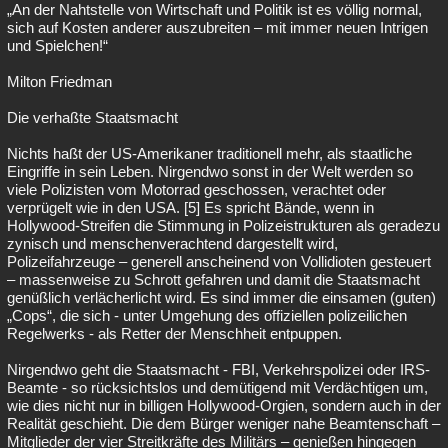
„An der Nahtstelle von Wirtschaft und Politik ist es völlig normal,
sich auf Kosten anderer auszubreiten – mit immer neuen Intrigen
und Spielchen!“
Milton Friedman
Die verhaßte Staatsmacht
Nichts haßt der US-Amerikaner traditionell mehr, als staatliche
Eingriffe in sein Leben. Nirgendwo sonst in der Welt werden so
viele Polizisten vom Motorrad geschossen, verachtet oder
verprügelt wie in den USA. [5] Es spricht Bände, wenn in
Hollywood-Streifen die Stimmung in Polizeistrukturen als geradezu
zynisch und menschenverachtend dargestellt wird,
Polizeifahrzeuge – generell anscheinend von Vollidioten gesteuert
– massenweise zu Schrott gefahren und damit die Staatsmacht
genüßlich verlächerlicht wird. Es sind immer die einsamen (guten)
„Cops“, die sich - unter Umgehung des offiziellen polizeilichen
Regelwerks - als Retter der Menschheit entpuppen.
Nirgendwo geht die Staatsmacht - FBI, Verkehrspolizei oder IRS-
Beamte - so rücksichtslos und demütigend mit Verdächtigen um,
wie dies nicht nur in billigen Hollywood-Orgien, sondern auch in der
Realität geschieht. Die dem Bürger weniger nahe Beamtenschaft –
Mitglieder der vier Streitkräfte des Militärs – genießen hingegen