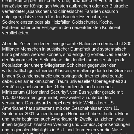
sie im Auftrag der britischen Krone, holländischer Fürsten oder
französischer Könige gen Westen aufbrachen oder der Blutrache
verfeindeter japanischer und chinesischer Familien dadurch
entgingen, daß sie sich für den Bau der Eisenbahn, zu
Söldnerdiensten oder als Holzfäller, Goldschürfer, Köche,
Fährtensucher oder Felljäger in den neuentdeckten Kontinent
verpflichteten.
Aber die Zeiten, in denen eine gesamte Nation von demnächst 300
Millionen Menschen in autistischer Dumpfheit und systematisch
tumb gehalten werden können, sind endgültig vorbei. Das Bersten
der ökonomischen Seifenblase, die deutlich schneller steigende
Population der unterprivilegierten Schichten gegenüber den
wirtschaftlich gut situierten Klassen, vor allem jedoch das Grenzen
binnen Sekundenschnelle überspringende Internet sind gerade
dabei, den amerikanischen Traum universeller Überlegenheit zu
zerstören, auch wenn dies Geheimdienste und ein neues
Ministerium („Homeland Security“, von Bush-junior gerade mit
170.000 Beamten gegründet) verzweifelt zu unterbinden
versuchen. Das absurd simpel gestrickte Weltbild der US-
Amerikaner hat spätestens mit den Geschehnissen vom 11.
September 2001 seinen traurigen Höhepunkt überschritten. Mehr
und mehr beginnen auch Amerikaner in Zweifel zu ziehen, was
ihnen tagtäglich zwischen Werbung und Comics, Sportsendungen
und regionalen Highlights in Bild- und Tonmedien vor die Nase