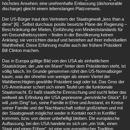
höchstes Ansehen; eine unehrenhafte Entlassung (dishonorable
discharge) gleicht einem lebenslangen Platzverweis.
Der US-Bürger traut den Vertretern der Staatsgewalt „less than a
dime“ [6] . Selbst durchaus positiv besetzte Pläne der Regierung –
Beschränkung der Mieten, Einführung von Mindeststandards für
ein Gesundheitssystem – finden in der Bevölkerung keinen
Anklang; sie verzichten darauf und bestehen auf ihrer individuellen
Wahlfreiheit. Diese Erfahrung mußte auch der frühere Präsident
Bill Clinton machen.
Das in Europa gültige Bild von den USA als einheitlichem
Staatskörper, der „wie ein Mann“ hinter dem Präsidenten steht, ist
völlig falsch. Im Grunde genommen rührt den US-Normalbürger
kaum, was der ohnehin von weniger als einem Viertel der
Wahlberechtigten gewählte Präsident sagt oder tut. Das Gros der
US-Amerikaner schert sich einen Teufel um die funktionale
Staatsmacht. Er haßt staatliche Einmischung und sucht lieber das
weltweit als Erfindung der USA gepriesene „persönliche Glück“. Er
will „sein Ding“ tun, seine Familie in Ehre und Anstand, im Kreise
seiner Familie und der Nachbarschaft selbst großziehen und mit
der Staatsgewalt möglichst weder in Kontakt noch in Konflikt
kommen, bzw. von dieser unbehelligt bleiben. Die europäische
Auffassung, bei den USA handele es sich um „ein Volk, einen
Staat und einen Führer“, ist eine von europäischer Tradition