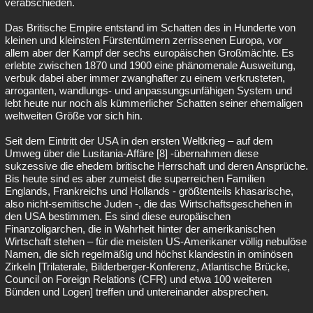
verabschieden.
Das Britische Empire entstand im Schatten des in Hunderte von
kleinen und kleinsten Fürstentümern zerrissenen Europa, vor
allem aber der Kampf der sechs europäischen Großmächte. Es
erlebte zwischen 1870 und 1900 eine phänomenale Ausweitung,
verbuk dabei aber immer zwanghafter zu einem verkrusteten,
arroganten, wandlungs- und anpassungsunfähigen System und
lebt heute nur noch als kümmerlicher Schatten seiner ehemaligen
weltweiten Größe vor sich hin.
Seit dem Eintritt der USA in den ersten Weltkrieg – auf dem
Umweg über die Lusitania-Affäre [8] -übernahmen diese
sukzessive die ehedem britische Herrschaft und deren Ansprüche.
Bis heute sind es aber zumeist die superreichen Familien
Englands, Frankreichs und Hollands - größtenteils khasarische,
also nicht-semitische Juden -, die das Wirtschaftsgeschehen in
den USA bestimmen. Es sind diese europäischen
Finanzoligarchen, die in Wahrheit hinter der amerikanischen
Wirtschaft stehen – für die meisten US-Amerikaner völlig nebulöse
Namen, die sich regelmäßig und höchst klandestin in ominösen
Zirkeln [Trilaterale, Bilderberger-Konferenz, Atlantische Brücke,
Council on Foreign Relations (CFR) und etwa 100 weiteren
Bünden und Logen] treffen und untereinander absprechen.