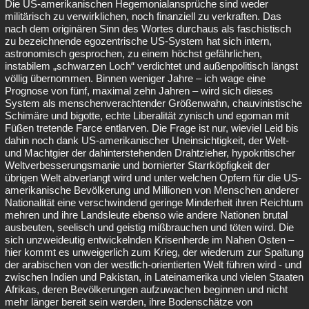
Die US-amerikanischen Hegemonialansprüche sind weder
militärisch zu verwirklichen, noch finanziell zu verkraften. Das
nach dem originären Sinn des Wortes durchaus als faschistisch
zu bezeichnende egozentrische US-System hat sich intern,
astronomisch gesprochen, zu einem höchst gefährlichen,
instabilem „schwarzen Loch“ verdichtet und außenpolitisch längst
völlig übernommen. Binnen weniger Jahre – ich wage eine
Prognose von fünf, maximal zehn Jahren – wird sich dieses
System als menschenverachtender Größenwahn, chauvinistische
Schimäre und bigotte, echte Liberalität zynisch und egoman mit
Füßen tretende Farce entlarven. Die Frage ist nur, wieviel Leid bis
dahin noch dank US-amerikanischer Uneinsichtigkeit, der Welt-
und Machtgier der dahinterstehenden Drahtzieher, hypokritischer
Weltverbesserungsmanie und bornierter Starrköpfigkeit der
übrigen Welt abverlangt wird und unter welchen Opfern für die US-
amerikanische Bevölkerung und Millionen von Menschen anderer
Nationalität eine verschwindend geringe Minderheit ihren Reichtum
mehren und ihre Landsleute ebenso wie andere Nationen brutal
ausbeuten, seelisch und geistig mißbrauchen und töten wird. Die
sich unzweideutig entwickelnden Krisenherde im Nahen Osten –
hier kommt es unweigerlich zum Krieg, der wiederum zur Spaltung
der arabischen von der westlich-orientierten Welt führen wird - und
zwischen Indien und Pakistan, in Lateinamerika und vielen Staaten
Afrikas, deren Bevölkerungen aufzuwachen beginnen und nicht
mehr länger bereit sein werden, ihre Bodenschätze von