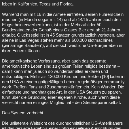
leben in Kalifornien, Texas und Florida.
Während man mit 16 in die Armee eintreten, seinen Führerschein
machen (in Florida sogar mit 14) und ab 14/15 Jahren auch den
Flugschein erwerben kann, ist in der Mehrzahl der 50
Bundesstaaten der Genuß eines Glases Bier erst ab 21 Jahren
erlaubt. Glücksspiel ist in 45 Staaten grundsätzlich verboten, aber
alleine in Las Vegas stehen mehr als 600.000 slotmachines
(„einarmige Banditen“), auf die sich westliche US-Bürger eben in
ihren Ferien stürzen.
Die amerikanische Verfassung, aber auch das gesamte
amerikanische Leben sind zu großen Teilen religiös bestimmt –
damit kann man ja auch so wunderbar alles erklären und
entschuldigen. Mehr als 130.000 Kirchen und Sekten [10] laden in
den USA zu einem gottgefälligen Leben, regelmäßiger community-
work, Treffen, Tanz und Zusammenkünften ein. Kein Wunder: Die
einfachste und nachhaltigste Art, in den USA Steuern zu sparen,
führt über die Gründung einer eigenen Kirche, auch wenn diese
vielleicht nur ein einziges Mitglied hat - den Steuersparer selbst.
Das System zerbricht.
Die unilaterale Weltsicht des durchschnittlichen US-Amerikaners
ist das gezielte Ergebnis einer völlig einseitigen Ausrichtung des