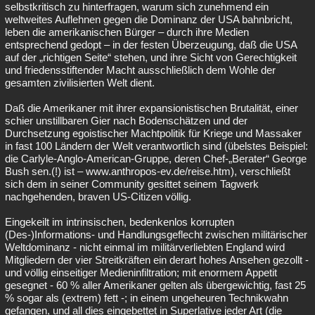
selbstkritisch zu hinterfragen, warum sich zunehmend ein
weltweites Auflehnen gegen die Dominanz der USA bahnbricht,
leben die amerikanischen Bürger – durch ihre Medien
entsprechend gedopt – in der festen Überzeugung, daß die USA
auf der „richtigen Seite“ stehen, und ihre Sicht von Gerechtigkeit
und friedensstiftender Macht ausschließlich dem Wohle der
gesamten zivilisierten Welt dient.
Daß die Amerikaner mit ihrer expansionistischen Brutalität, einer
schier unstillbaren Gier nach Bodenschätzen und der
Durchsetzung egoistischer Machtpolitik für Kriege und Massaker
in fast 100 Ländern der Welt verantwortlich sind (übelstes Beispiel:
die Carlyle-Anglo-American-Gruppe, deren Chef-„Berater“ George
Bush sen.(!) ist – www.anthropos-ev.de/reise.htm), verschließt
sich dem in seiner Community gesittet seinem Tagwerk
nachgehenden, braven US-Citizen völlig.
Eingekeilt im intrinsischen, bedenkenlos korrupten
(Des-)Informations- und Handlungsgeflecht zwischen militärischer
Weltdominanz - nicht einmal im militärverliebten England wird
Mitgliedern der vier Streitkräften ein derart hohes Ansehen gezollt -
und völlig einseitiger Medieninfiltration; mit enormem Appetit
gesegnet - 60 % aller Amerikaner gelten als übergewichtig, fast 25
% sogar als (extrem) fett -; in einem ungeheuren Technikwahn
gefangen, und all dies eingebettet in Superlative jeder Art (die