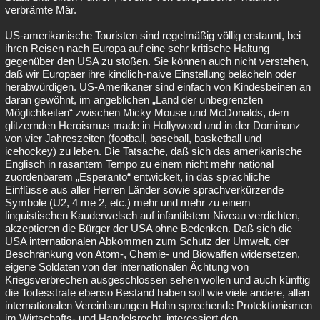
verbrämte Mär.
US-amerikanische Touristen sind regelmäßig völlig erstaunt, bei
ihren Reisen nach Europa auf eine sehr kritische Haltung
gegenüber den USA zu stoßen. Sie können auch nicht verstehen,
daß wir Europäer ihre kindlich-naive Einstellung belächeln oder
herabwürdigen. US-Amerikaner sind einfach von Kindesbeinen an
daran gewöhnt, im angeblichen „Land der unbegrenzten
Möglichkeiten“ zwischen Micky Mouse und McDonalds, dem
glitzernden Heroismus made in Hollywood und in der Dominanz
von vier Jahreszeiten (football, baseball, basketball und
icehockey) zu leben. Die Tatsache, daß sich das amerikanische
Englisch in rasantem Tempo zu einem nicht mehr national
zuordenbarem „Esperanto“ entwickelt, in das sprachliche
Einflüsse aus aller Herren Länder sowie sprachverkürzende
Symbole (U2, 4 me 2, etc.) mehr und mehr zu einem
linguistischen Kauderwelsch auf infantilstem Niveau verdichten,
akzeptieren die Bürger der USA ohne Bedenken. Daß sich die
USA internationalen Abkommen zum Schutz der Umwelt, der
Beschränkung von Atom-, Chemie- und Biowaffen widersetzen,
eigene Soldaten von der internationalen Ächtung von
Kriegsverbrechen ausgeschlossen sehen wollen und auch künftig
die Todesstrafe ebenso Bestand haben soll wie viele andere, allen
internationalen Vereinbarungen Hohn sprechende Protektionismen
im Wirtschafts- und Handelsrecht, interessiert den