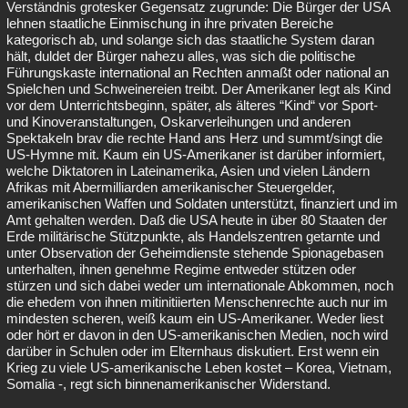
Verständnis grotesker Gegensatz zugrunde: Die Bürger der USA
lehnen staatliche Einmischung in ihre privaten Bereiche
kategorisch ab, und solange sich das staatliche System daran
hält, duldet der Bürger nahezu alles, was sich die politische
Führungskaste international an Rechten anmaßt oder national an
Spielchen und Schweinereien treibt. Der Amerikaner legt als Kind
vor dem Unterrichtsbeginn, später, als älteres “Kind“ vor Sport-
und Kinoveranstaltungen, Oskarverleihungen und anderen
Spektakeln brav die rechte Hand ans Herz und summt/singt die
US-Hymne mit. Kaum ein US-Amerikaner ist darüber informiert,
welche Diktatoren in Lateinamerika, Asien und vielen Ländern
Afrikas mit Abermilliarden amerikanischer Steuergelder,
amerikanischen Waffen und Soldaten unterstützt, finanziert und im
Amt gehalten werden. Daß die USA heute in über 80 Staaten der
Erde militärische Stützpunkte, als Handelszentren getarnte und
unter Observation der Geheimdienste stehende Spionagebasen
unterhalten, ihnen genehme Regime entweder stützen oder
stürzen und sich dabei weder um internationale Abkommen, noch
die ehedem von ihnen mitinitiierten Menschenrechte auch nur im
mindesten scheren, weiß kaum ein US-Amerikaner. Weder liest
oder hört er davon in den US-amerikanischen Medien, noch wird
darüber in Schulen oder im Elternhaus diskutiert. Erst wenn ein
Krieg zu viele US-amerikanische Leben kostet – Korea, Vietnam,
Somalia -, regt sich binnenamerikanischer Widerstand.