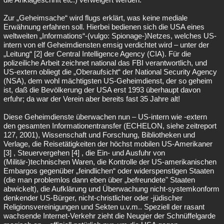
Zur „Geheimsache“ wird flugs erklärt, was keine mediale
Erwähnung erfahren soll. Hierbei bedienen sich die USA eines
weltweiten „Informations“-(vulgo: Spionage-)Netzes, welches US-
intern von elf Geheimdiensten emsig verdichtet wird – unter der
„Leitung“ [2] der Central Intelligence Agency (CIA). Für die
polizeiliche Arbeit zeichnet national das FBI verantwortlich, und
US-extern obliegt die „Oberaufsicht“ der National Security Agency
(NSA), dem wohl mächtigsten US-Geheimdienst, der so geheim
ist, daß die Bevölkerung der USA erst 1993 überhaupt davon
erfuhr; da war der Verein aber bereits fast 35 Jahre alt!
Diese Geheimdienste überwachen nun – US-intern wie -extern
den gesamten Informationentransfer (ECHELON, siehe zeitreport
127, 2001), Wissenschaft und Forschung, Bibliotheken und
Verlage, die Reisetätigkeiten der höchst mobilen US-Amerikaner
[3] , Steuervergehen [4] , die Ein- und Ausfuhr von
(Militär-)technischen Waren, die Kontrolle der US-amerikanischen
Embargos gegenüber „feindlichen“ oder widerspenstigen Staaten
(die man problemlos dann eben über „befreundete" Staaten
abwickelt), die Aufklärung und Überwachung nicht-systemkonform
denkender US-Bürger, nicht-christlicher oder -jüdischer
Religionsvereinigungen und Sekten u.v.m.. Speziell der rasant
wachsende Internet-Verkehr zieht die Neugier der Schnüffelgarde