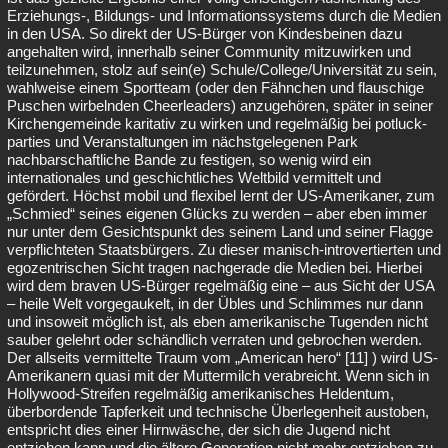
Erziehungs-, Bildungs- und Informationssystems durch die Medien
in den USA. So direkt der US-Bürger von Kindesbeinen dazu
angehalten wird, innerhalb seiner Community mitzuwirken und
teilzunehmen, stolz auf sein(e) Schule/College/Universität zu sein,
wahlweise einem Sportteam (oder den Fähnchen und flauschige
Puschen wirbelnden Cheerleaders) anzugehören, später in seiner
Kirchengemeinde karitativ zu wirken und regelmäßig bei potluck-
parties und Veranstaltungen im nächstgelegenen Park
nachbarschaftliche Bande zu festigen, so wenig wird ein
internationales und geschichtliches Weltbild vermittelt und
gefördert. Höchst mobil und flexibel lernt der US-Amerikaner, zum
„Schmied“ seines eigenen Glücks zu werden – aber eben immer
nur unter dem Gesichtspunkt des seinem Land und seiner Flagge
verpflichteten Staatsbürgers. Zu dieser manisch-introvertierten und
egozentrischen Sicht tragen nachgerade die Medien bei. Hierbei
wird dem braven US-Bürger regelmäßig eine – aus Sicht der USA
– heile Welt vorgegaukelt, in der Übles und Schlimmes nur dann
und insoweit möglich ist, als eben amerikanische Tugenden nicht
sauber gelehrt oder schändlich verraten und gebrochen werden.
Der allseits vermittelte Traum vom „American hero“ [11] ) wird US-
Amerikanern quasi mit der Muttermilch verabreicht. Wenn sich in
Hollywood-Streifen regelmäßig amerikanisches Heldentum,
überbordende Tapferkeit und technische Überlegenheit austoben,
entspricht dies einer Hirnwäsche, der sich die Jugend nicht
entziehen kann und die ältere Generation nicht mehr entziehen zu