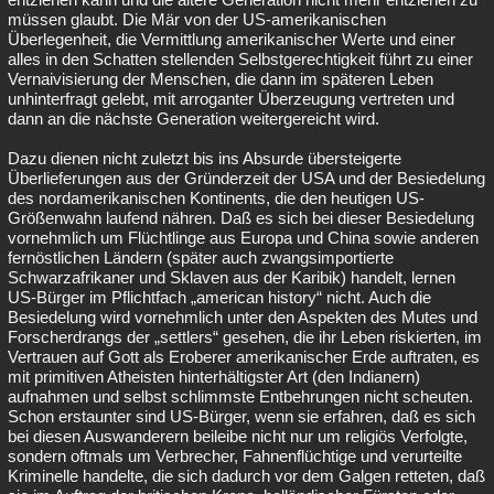
müssen glaubt. Die Mär von der US-amerikanischen
Überlegenheit, die Vermittlung amerikanischer Werte und einer
alles in den Schatten stellenden Selbstgerechtigkeit führt zu einer
Vernaivisierung der Menschen, die dann im späteren Leben
unhinterfragt gelebt, mit arroganter Überzeugung vertreten und
dann an die nächste Generation weitergereicht wird.
Dazu dienen nicht zuletzt bis ins Absurde übersteigerte
Überlieferungen aus der Gründerzeit der USA und der Besiedelung
des nordamerikanischen Kontinents, die den heutigen US-
Größenwahn laufend nähren. Daß es sich bei dieser Besiedelung
vornehmlich um Flüchtlinge aus Europa und China sowie anderen
fernöstlichen Ländern (später auch zwangsimportierte
Schwarzafrikaner und Sklaven aus der Karibik) handelt, lernen
US-Bürger im Pflichtfach „american history“ nicht. Auch die
Besiedelung wird vornehmlich unter den Aspekten des Mutes und
Forscherdrangs der „settlers“ gesehen, die ihr Leben riskierten, im
Vertrauen auf Gott als Eroberer amerikanischer Erde auftraten, es
mit primitiven Atheisten hinterhältigster Art (den Indianern)
aufnahmen und selbst schlimmste Entbehrungen nicht scheuten.
Schon erstaunter sind US-Bürger, wenn sie erfahren, daß es sich
bei diesen Auswanderern beileibe nicht nur um religiös Verfolgte,
sondern oftmals um Verbrecher, Fahnenflüchtige und verurteilte
Kriminelle handelte, die sich dadurch vor dem Galgen retteten, daß