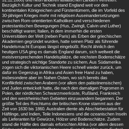
Bezüglich Kultur und Technik stand England weit vor den
kontinentalen Königreichen und Fürstentümern, die im Vorfeld des
30-jährigen Krieges mehr mit religiösen Auseinandersetzungen
zwischen Rom-orientierten Katholiken und verschiedenen
protestantischen Bewegungen (Hus, Zwingli, Calvin und Luther)
beschäftigt waren; Italien, in dem immerhin die ersten
Universitäten der Welt (neben Paris) als Erben der griechischen
Akademien gegründet wurden, hatte seinen Platz als führende
Handelsmacht Europas längst eingebüßt. Recht ähnlich den
heutigen USA ging es damals England darum, sich weltweit die
meistversprechenden Handelsplätze, die reichsten Bodenschätze
und strategisch wichtige Standorte zu sichern. Aus Südamerika
zogen sich die viktorianischen Heere schnell wieder zurück, um
dafür im Gegenzug in Afrika und Asien freie Hand zu haben,
insbesondere aber im Nahen Osten, wo sich bereits das
Konfliktfeld zwischen Arabern (vor allem den palästinensischen)
und Juden entwickelt hatte, die nach den damaligen Pogromen in
Polen, der nördlichen Schwarzmeerküste, Rußland, Frankreich
und den westrheinischen Gebieten einzuwandern begannen. Der
größte Teil des Reichtums der britischen Krone stammt aus der
Zeit von 1630 bis 1860. Australien diente als Abschiebestation für
Häftlinge, und Indien, Teile Indonesiens und die ozeanischen Inseln
als Lieferanten für Gewürze, Hölzer und Bodenschätze. Zudem
stand die Hälfte des damals erforschten Afrika (vor allem dessen