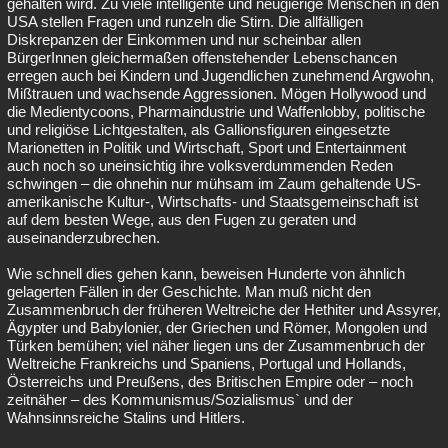
gehalten wird. Zu viele intelligente und neugierige Menschen in den
USA stellen Fragen und runzeln die Stirn. Die allfälligen
Diskrepanzen der Einkommen und nur scheinbar allen
BürgerInnen gleichermaßen offenstehender Lebenschancen
erregen auch bei Kindern und Jugendlichen zunehmend Argwohn,
Mißtrauen und wachsende Aggressionen. Mögen Hollywood und
die Medientycoons, Pharmaindustrie und Waffenlobby, politische
und religiöse Lichtgestalten, als Gallionsfiguren eingesetzte
Marionetten in Politik und Wirtschaft, Sport und Entertainment
auch noch so uneinsichtig ihre volksverdummenden Reden
schwingen – die ohnehin nur mühsam im Zaum gehaltende US-
amerikanische Kultur-, Wirtschafts- und Staatsgemeinschaft ist
auf dem besten Wege, aus den Fugen zu geraten und
auseinanderzubrechen.
Wie schnell dies gehen kann, beweisen Hunderte von ähnlich
gelagerten Fällen in der Geschichte. Man muß nicht den
Zusammenbruch der früheren Weltreiche der Hethiter und Assyrer,
Ägypter und Babylonier, der Griechen und Römer, Mongolen und
Türken bemühen; viel näher liegen uns der Zusammenbruch der
Weltreiche Frankreichs und Spaniens, Portugal und Hollands,
Österreichs und Preußens, des Britischen Empire oder – noch
zeitnäher – des Kommunismus/Sozialismus` und der
Wahnsinnsreiche Stalins und Hitlers.