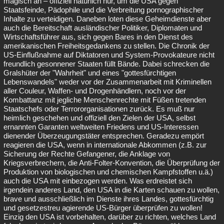
magisch an – offiziell natürlich nur, um die USA gegen
Staatsfeinde, Pädophile und die Verbreitung pornographischer
Inhalte zu verteidigen. Daneben loten diese Geheimdienste aber
auch die Bereitschaft ausländischer Politiker, Diplomaten und
Wirtschaftsführer aus, sich gegen Bares in den Dienst des
amerikanischen Freiheitsgedankens zu stellen. Die Chronik der
US-Einflußnahme auf Diktatoren und System-Provokateure nicht
freundlich gesonnener Staaten füllt Bände. Dabei schrecken die
Gralshüter der "Wahrheit" und eines "gottesfürchtigen
Lebenswandels" weder vor der Zusammenarbeit mit Kriminellen
aller Couleur, Waffen- und Drogenhändlern, noch vor der
Kombattanz mit jegliche Menschenrechte mit Füßen tretenden
Staatschefs oder Terrororganisationen zurück. Es muß nur
heimlich geschehen und offiziell den Zielen der USA, selbst
ernannten Garanten weltweiten Friedens und US-Interessen
dienender Überzeugungstäter entsprechen. Geradezu empört
reagieren die USA, wenn in internationale Abkommen (z.B. zur
Sicherung der Rechte Gefangener, die Anklage von
Kriegsverbrechern, die Anti-Folter-Konvention, die Überprüfung der
Produktion von biologischen und chemischen Kampfstoffen u.ä.)
auch die USA mit einbezogen werden. Was erdreistet sich
irgendein anderes Land, den USA in die Karten schauen zu wollen,
brave und ausschließlich im Dienste ihres Landes, gottesfürchtig
und gesetzestreu agierende US-Bürger überprüfen zu wollen!
Einzig den USA ist vorbehalten, darüber zu richten, welches Land