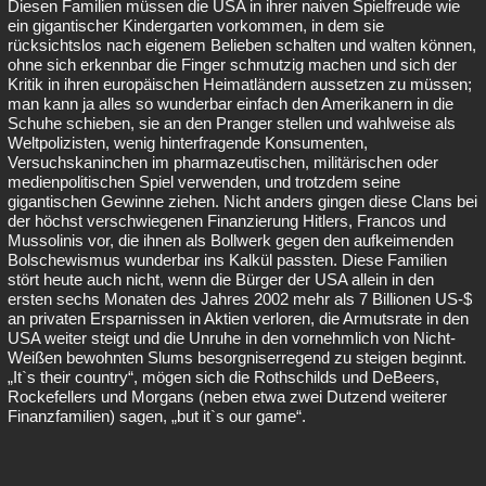
Diesen Familien müssen die USA in ihrer naiven Spielfreude wie
ein gigantischer Kindergarten vorkommen, in dem sie
rücksichtslos nach eigenem Belieben schalten und walten können,
ohne sich erkennbar die Finger schmutzig machen und sich der
Kritik in ihren europäischen Heimatländern aussetzen zu müssen;
man kann ja alles so wunderbar einfach den Amerikanern in die
Schuhe schieben, sie an den Pranger stellen und wahlweise als
Weltpolizisten, wenig hinterfragende Konsumenten,
Versuchskaninchen im pharmazeutischen, militärischen oder
medienpolitischen Spiel verwenden, und trotzdem seine
gigantischen Gewinne ziehen. Nicht anders gingen diese Clans bei
der höchst verschwiegenen Finanzierung Hitlers, Francos und
Mussolinis vor, die ihnen als Bollwerk gegen den aufkeimenden
Bolschewismus wunderbar ins Kalkül passten. Diese Familien
stört heute auch nicht, wenn die Bürger der USA allein in den
ersten sechs Monaten des Jahres 2002 mehr als 7 Billionen US-$
an privaten Ersparnissen in Aktien verloren, die Armutsrate in den
USA weiter steigt und die Unruhe in den vornehmlich von Nicht-
Weißen bewohnten Slums besorgniserregend zu steigen beginnt.
„It`s their country“, mögen sich die Rothschilds und DeBeers,
Rockefellers und Morgans (neben etwa zwei Dutzend weiterer
Finanzfamilien) sagen, „but it`s our game“.