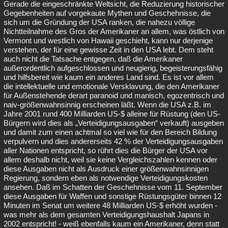
Gerade die eingeschränkte Weltsicht, die Reduzierung historischer
Gegebenheiten auf vorgekaute Mythen und Geschehnisse, die
sich um die Gründung der USA ranken, die nahezu völlige
Nichtteilnahme des Gros der Amerikaner an allem, was östlich von
Vermont und westlich von Hawaii geschieht, kann nur derjenige
verstehen, der für eine gewisse Zeit in den USA lebt. Dem steht
auch nicht die Tatsache entgegen, daß die Amerikaner
außerordentlich aufgeschlossen und neugierig, begeisterungsfähig
und hilfsbereit wie kaum ein anderes Land sind. Es ist vor allem
die intellektuelle und emotionale Versklavung, die den Amerikaner
für Außenstehende derart paranoid und manisch, egozentrisch und
naiv-größenwahnsinnig erscheinen läßt. Wenn die USA z.B. im
Jahre 2001 rund 400 Milliarden US-$ alleine für Rüstung (den US-
Bürgern wird dies als „Verteidigungsausgaben“ verkauft) ausgeben
und damit zum einen achtmal so viel wie für den Bereich Bildung
verpulvern und dies andererseits 42 % der Verteidigungsausgaben
aller Nationen entspricht, so rührt dies die Bürger der USA vor
allem deshalb nicht, weil sie keine Vergleichszahlen kennen oder
diese Ausgaben nicht als Ausdruck einer größenwahnsinnigen
Regierung, sondern eben als notwendige Verteidigungskosten
ansehen. Daß im Schatten der Geschehnisse vom 11. September
diese Ausgaben für Waffen und sonstige Rüstungsgüter binnen 12
Minuten im Senat um weitere 48 Milliarden US-$ erhöht wurden -
was mehr als dem gesamten Verteidigungshaushalt Japans in
2002 entspricht! - weiß ebenfalls kaum ein Amerikaner, denn statt