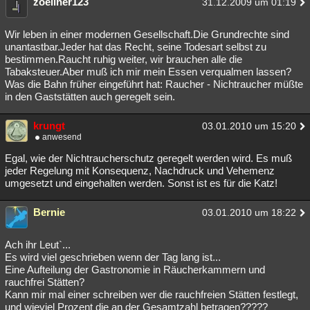
zoellner123
31.12.2009 um 01:19
Besucht
Teilgenommen
Alle
Neue
Geschlossen
Wir leben in einer modernen Gesellschaft.Die Grundrechte sind
Lesenswert
Schlüsselwörter
unantastbar.Jeder hat das Recht, seine Todesart selbst zu
bestimmen.Raucht ruhig weiter, wir brauchen alle die
Tabaksteuer.Aber muß ich mir mein Essen verqualmen lassen?
Was die Bahn früher eingeführt hat: Raucher - Nichtraucher müßte
in den Gaststätten auch geregelt sein.
krungt
03.01.2010 um 15:20
anwesend
Egal, wie der Nichtraucherschutz geregelt werden wird. Es muß
jeder Regelung mit Konsequenz, Nachdruck und Vehemenz
umgesetzt und eingehalten werden. Sonst ist es für die Katz!
Bernie
03.01.2010 um 18:22
Ach ihr Leut`...
Es wird viel geschrieben wenn der Tag lang ist...
Eine Aufteilung der Gastronomie in Räucherkammern und
rauchfrei Stätten?
Kann mir mal einer schreiben wer die rauchfreien Stätten festlegt,
und wieviel Prozent die an der Gesamtzahl betragen?????