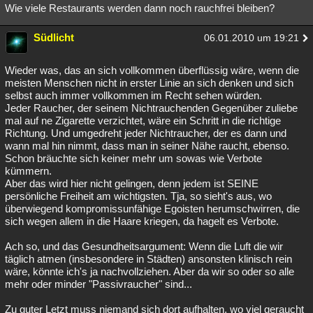
Wie viele Restaurants werden dann noch rauchfrei bleiben?
Südlicht
06.01.2010 um 19:21
Wieder was, das an sich vollkommen überflüssig wäre, wenn die
meisten Menschen nicht in erster Linie an sich denken und sich
selbst auch immer vollkommen im Recht sehen würden.
Jeder Raucher, der seinem Nichtrauchenden Gegenüber zuliebe
mal auf ne Zigarette verzichtet, wäre ein Schritt in die richtige
Richtung. Und umgedreht jeder Nichtraucher, der es dann und
wann mal hin nimmt, dass man in seiner Nähe raucht, ebenso.
Schon bräuchte sich keiner mehr um sowas wie Verbote
kümmern.
Aber das wird hier nicht gelingen, denn jedem ist SEINE
persönliche Freiheit am wichtigsten. Tja, so sieht's aus, wo
überwiegend kompromissunfähige Egoisten herumschwirren, die
sich wegen allem in die Haare kriegen, da hagelt es Verbote.
Ach so, und das Gesundheitsargument: Wenn die Luft die wir
täglich atmen (insbesondere in Städten) ansonsten klinisch rein
wäre, könnte ich's ja nachvollziehen. Aber da wir so oder so alle
mehr oder minder "Passivraucher" sind...
Zu guter Letzt muss niemand sich dort aufhalten, wo viel geraucht