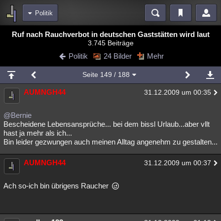
Politik
Bereiche
Ruf nach Rauchverbot in deutschen Gaststätten wird laut
3.745 Beiträge
Echtzeit
Diskussionen
Blogs
Videos
Statistiken
Politik
24 Bilder
Mehr
Chat
Wiki
Neuigkeiten
2
Seite
149
/ 188
meine Rubriken
AUMNGH44
31.12.2009 um 00:35
Menschen
Wissenschaft
Politik
Mystery
Kriminalfälle
Spiritualität
Verschwörungen
Technologie
Ufologie
@Bernie
Bescheidene Lebensansprüche... bei dem bissl Urlaub...aber vllt
hast ja mehr als ich...
Natur
Umfragen
Unterhaltung
Bin leider gezwungen auch meinen Alltag angenehm zu gestalten...
weitere Rubriken
AUMNGH44
Philosophie
Träume
Orte
Esoterik
31.12.2009 um 00:37
Literatur
Astronomie
Helpdesk
Gruppen
Gaming
Filme
Ach so-ich bin übrigens Raucher
Musik
Clash
Verbesserungen
Allmystery
English
Übersichten