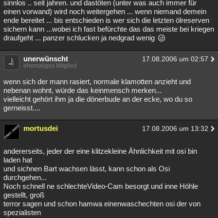
sinnlos .. seit jahren. und dastöten (unter was auch immer für
einen vorwand) wird noch weitergehen ... wenn niemand demein
ende bereitet ... bis entschieden is wer sich die letzten ölreserven
sichern kann ...wobei ich fast befürchte das das meiste bei kriegen
draufgeht ... panzer schlucken ja nedgrad wenig
unerwünscht
17.08.2006 um 02:57
ehemaliges Mitglied
wenn sich der mann rasiert, normale klamotten anzieht und
nebenan wohnt, würde das keinmensch merken...
vielleicht gehört ihm ja die dönerbude an der ecke, wo du so
gerneisst....
mortusdei
17.08.2006 um 13:32
andererseits, jeder der eine klitzekleine Ähnlichkeit mit osi bin
laden hat
und sichnen Bart wachsen lässt, kann schon als Osi
durchgehen...
Noch schnell ne schlechteVideo-Cam besorgt und inne Höhle
gestellt, groß
terror sagen und schon hamwa einenwaschechten osi der von
spezialisten