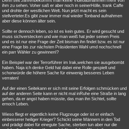
Denn seit Jahrenbekommt man keine Videoaufnahmen mehr von
ihm zu sehen. Voher saß er aber noch in seinerHölle, trank Caffe
und drohte der westlichen Welt. Nun jetzt macht es sein
stellverteter.Es gibt zwar immer mal wieder Tonband aufnahmen
aber diese können älter sein.
Sollte er dennoch leben, so ist es kein gutes. Er wird gesucht und
muss sichverstecken und wie man weiß hat jeder seinen Preis
und es ist nur eine Frage der Zeit bisman ihn findet bzw. es ist nur
eine Frage bis zur nächsten Präsidenten Wahl umd nochschnell
ein parr Wähler zu gewinnen!?
Ein Beispiel war der Terrorführer im Irak,welchen sie ausgebombt
haben. Naja ich denke Geld hat dabei eine Rolle gespielt und
schonwürde die höhere Sache für einwenig besseres Leben
verraten!
Auf der einen Seitekann er sich mit seine Erfolgen schmücken und
auf der anderen Seite kann er nicht mal inRuhe eine Straße in lang
gehen, da er angst haben müsste, das man ihn Sichtet, sollte
ernoch Leben.
Wieso fliegt er eigentlich keine Flugzeuge oder ist er einfach
einbesserer heiliger Krieger? Schickt seine Männern in den Tod
und prädigt dabei für einegute Sache, sterben tun aber nur die