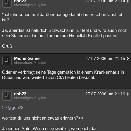
gsb23
27.07.2006 um 21:14
ehemaliges Mitglied
Besucht
Teilgenommen
Alle
Neue
Geschlossen
"habt ihr schon mal darüber nachgedacht das er schon länst tot
Lesenswert
Schlüsselwörter
ist?"
Ja, aberdas ist natürlich Schwachsinn. Er lebt und wird auch noch
sein Statement hier im Threadzum Hisbollah-Konflikt posten.
Gruß
MichelGame
27.07.2006 um 21:15
ehemaliges Mitglied
Oder er verbringt seine Tage gemütlich in einem Krankenhaus in
Dubai und wird weiterhinvon CIA Leuten besucht.
gsb23
27.07.2006 um 21:16
ehemaliges Mitglied
>>
@gsb23
wolltest du uns nicht an etwas erinnern?<<
Ja sicher, Sator.Wenn es soweit ist, werde ich das