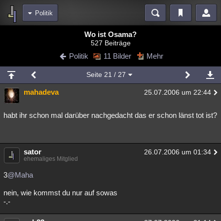
Politik
Bereiche
Wo ist Osama?
527 Beiträge
Echtzeit
Diskussionen
Blogs
Videos
Statistiken
Politik
11 Bilder
Mehr
Chat
Wiki
Neuigkeiten
2
Seite
21
/ 27
meine Rubriken
mahadeva
25.07.2006 um 22:44
Menschen
Wissenschaft
Politik
Mystery
Kriminalfälle
Spiritualität
Verschwörungen
Technologie
Ufologie
habt ihr schon mal darüber nachgedacht das er schon länst tot ist?
Natur
Umfragen
Unterhaltung
weitere Rubriken
sator
26.07.2006 um 01:34
ehemaliges Mitglied
Philosophie
Träume
Orte
Esoterik
Literatur
3
@Maha
Astronomie
Helpdesk
Gruppen
Gaming
Filme
nein, wie kommst du nur auf sowas
-.-
Musik
Clash
Verbesserungen
Allmystery
English
Übersichten