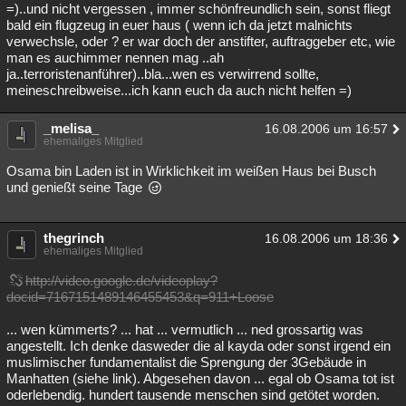
=)..und nicht vergessen , immer schönfreundlich sein, sonst fliegt
bald ein flugzeug in euer haus ( wenn ich da jetzt malnichts
verwechsle, oder ? er war doch der anstifter, auftraggeber etc, wie
man es auchimmer nennen mag ..ah
ja..terroristenanführer)..bla...wen es verwirrend sollte,
meineschreibweise...ich kann euch da auch nicht helfen =)
_melisa_
16.08.2006 um 16:57
ehemaliges Mitglied
Osama bin Laden ist in Wirklichkeit im weißen Haus bei Busch
und genießt seine Tage
thegrinch
16.08.2006 um 18:36
ehemaliges Mitglied
http://video.google.de/videoplay?
docid=7167151489146455453&q=911+Loose
... wen kümmerts? ... hat ... vermutlich ... ned grossartig was
angestellt. Ich denke dasweder die al kayda oder sonst irgend ein
muslimischer fundamentalist die Sprengung der 3Gebäude in
Manhatten (siehe link). Abgesehen davon ... egal ob Osama tot ist
oderlebendig. hundert tausende menschen sind getötet worden.