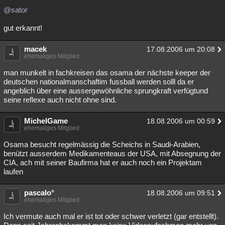
@sator
gut erkannt!
macek
17.08.2006 um 20:08
ehemaliges Mitglied
man munkelt in fachkreisen das osama der nächste keeper der
deutschen nationalmanschaftim fussball werden solll da er
angeblich über eine aussergewöhnliche sprungkraft verfügtund
seine reflexe auch nicht ohne sind.
MichelGame
18.08.2006 um 00:59
ehemaliges Mitglied
Osama besucht regelmässig die Scheichs in Saudi-Arabien,
benützt ausserdem Medikamenteaus der USA, mit Absegnung der
CIA, ach mit seiner Baufirma hat er auch noch ein Projektam
laufen
pascalo°
18.08.2006 um 09:51
ehemaliges Mitglied
Ich vermute auch mal er ist tot oder schwer verletzt (gar entstellt).