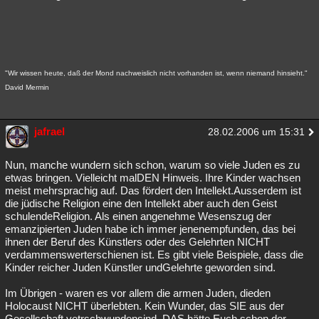
"Wir wissen heute, daß der Mond nachweislich nicht vorhanden ist, wenn niemand hinsieht."
David Mermin
jafrael
28.02.2006 um 15:31
Nun, manche wundern sich schon, warum so viele Juden es zu
etwas bringen. Vielleicht malDEN Hinweis. Ihre Kinder wachsen
meist mehrsprachig auf. Das fördert den Intellekt.Ausserdem ist
die jüdische Religion eine den Intellekt aber auch den Geist
schulendeReligion. Als einen angenehme Wesenszug der
emanzipierten Juden habe ich immer jenenempfunden, das bei
ihnen der Beruf des Künstlers oder des Gelehrten NICHT
verdammenswerterschienen ist. Es gibt viele Beispiele, dass die
Kinder reicher Juden Künstler undGelehrte geworden sind.
Im Übrigen - waren es vor allem die armen Juden, dieden
Holocaust NICHT überlebten. Kein Wunder, das SIE aus der
Gesellschaft vetrschwundensind. DAS hätte Euch schon der