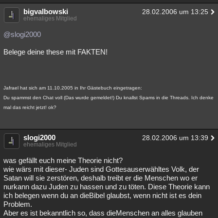
bigvalbowski
28.02.2006 um 13:25
ehemaliges Mitglied
@slogi2000
Belege deine these mit FAKTEN!
Jafrael hat sich am 11.10.2005 in Ihr Gästebuch eingetragen:
Du spammst den Chat voll (Das wurde gemeldet!) Du knallst Spams in die Threads. Ich denke
mal das reicht jetzt! ok?
slogi2000
28.02.2006 um 13:39
ehemaliges Mitglied
was gefällt euch meine Theorie nicht?
wie wärs mit dieser- Juden sind Gottesauserwähltes Volk, der
Satan will sie zerstören, deshalb treibt er die Menschen wo er
nurkann dazu Juden zu hassen und zu töten. Diese Theorie kann
ich belegen wenn du an dieBibel glaubst, wenn nicht ist es dein
Problem.
Aber es ist bekanntlich so, dass dieMenschen an alles glauben