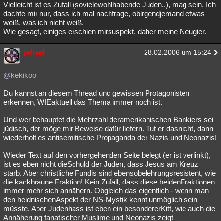
Vielleicht ist es Zufall (sovielewohlhabende Juden..), mag sein. Ich
dachte mir nur, dass ich mal nachfrage, obirgendjemand etwas
weiß, was ich nicht weiß.
Wie gesagt, einiges erschien mirsuspekt, daher meine Neugier.
jafrael
28.02.2006 um 15:24
@kekikoo
Du kannst an diesem Thread und gewissen Protagonisten
erkennen, WIEaktuell das Thema immer noch ist.
Und wer behauptet die Mehrzahl deramerikanischen Bankiers sei
jüdisch, der möge mir Beweise dafür liefern. Tut er dasnicht, dann
wiederholt es antisemitische Propaganda der Nazis und Neonazis!
Wieder Text auf den vorhergehenden Seite belegt (er ist verlinkt),
ist es eben nicht dieSchuld der Juden, dass Jesus am Kreuz
starb. Aber christliche Fundis sind ebensobelehrungsresistent, wie
die kackbraune Fraktion! Kein Zufall, dass diese beidenFraktionen
immer mehr sich annähern. Obgleich das eigentlich - wenn man
den heidnischenAspekt der NS-Mystik kennt unmöglich sein
müsste. Aber Judenhass ist eben ein besondererKitt, wie auch die
Annäherung fanatischer Muslime und Neonazis zeigt