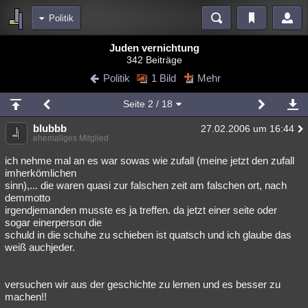
Politik
Bereiche
Juden vernichtung
342 Beiträge
Echtzeit
Diskussionen
Blogs
Videos
Statistiken
Politik
1 Bild
Mehr
Chat
Wiki
Neuigkeiten
2
Seite
2
/ 18
meine Rubriken
blubbb
27.02.2006 um 16:44
Menschen
Wissenschaft
Politik
Mystery
Kriminalfälle
ehemaliges Mitglied
Spiritualität
Verschwörungen
Technologie
Ufologie
ich nehme mal an es war sowas wie zufall (meine jetzt den zufall
imherkömlichen
sinn),... die waren quasi zur falschen zeit am falschen ort, nach
Natur
Umfragen
Unterhaltung
demmotto
weitere Rubriken
irgendjemanden musste es ja treffen. da jetzt einer seite oder
sogar einerperson die
Philosophie
Träume
Orte
Esoterik
Literatur
schuld in die schuhe zu schieben ist quatsch und ich glaube das
weiß auchjeder.
Astronomie
Helpdesk
Gruppen
Gaming
Filme
Musik
Clash
Verbesserungen
Allmystery
English
versuchen wir aus der geschichte zu lernen und es besser zu
machen!!
Übersichten