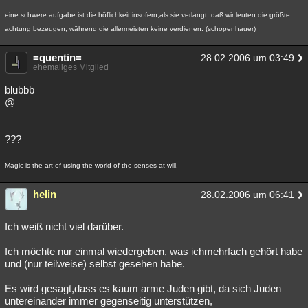
Besucht
Teilgenommen
Alle
Neue
Geschlossen
eine schwere aufgabe ist die höflichkeit insofern,als sie verlangt, daß wir leuten die größte
achtung bezeugen, während die allermeisten keine verdienen. (schopenhauer)
Lesenswert
Schlüsselwörter
=quentin=
28.02.2006 um 03:49
ehemaliges Mitglied
blubbb
@
???
Magic is the art of using the world of the senses at will.
helin
28.02.2006 um 06:41
Ich weiß nicht viel darüber.
Ich möchte nur einmal wiedergeben, was ichmehrfach gehört habe
und (nur teilweise) selbst gesehen habe.
Es wird gesagt,dass es kaum arme Juden gibt, da sich Juden
untereinander immer gegenseitig unterstützen,