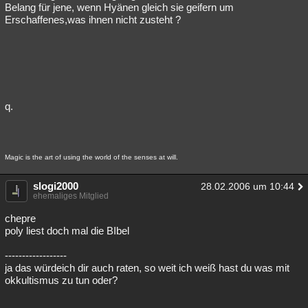
Belang für jene, wenn Hyänen gleich sie geifern um
Erschaffenes,was ihnen nicht zusteht ?
q.
Magic is the art of using the world of the senses at will.
slogi2000
28.02.2006 um 10:44
ehemaliges Mitglied
chepre
poly liest doch mal die BIbel
------------------
ja das würdeich dir auch raten, so weit ich weiß hast du was mit
okkultismus zu tun oder?