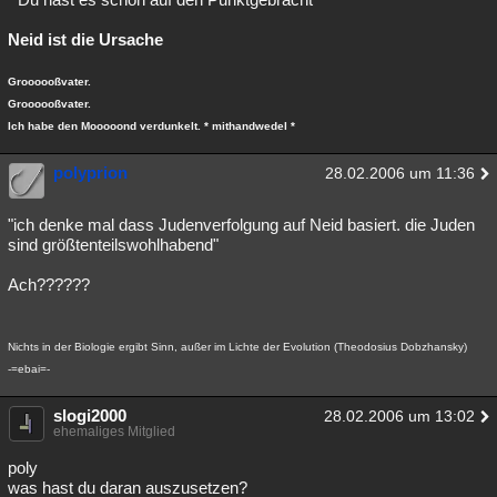
Neid ist die Ursache
Groooooßvater.
Groooooßvater.
Ich habe den Mooooond verdunkelt. * mithandwedel *
polyprion
28.02.2006 um 11:36
"ich denke mal dass Judenverfolgung auf Neid basiert. die Juden
sind größtenteilswohlhabend"
Ach??????
Nichts in der Biologie ergibt Sinn, außer im Lichte der Evolution (Theodosius Dobzhansky)
-=ebai=-
slogi2000
28.02.2006 um 13:02
ehemaliges Mitglied
poly
was hast du daran auszusetzen?