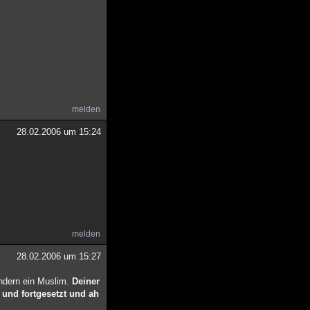
melden
28.02.2006 um 15:24
melden
28.02.2006 um 15:27
ondern ein Muslim.
Deiner
 und fortgesetzt und ah