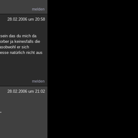
melden
28.02.2006 um 20:58
s sein das du mich da
ber ja keinesfalls die
asobwohl er sich
iesse natürlich nicht aus
melden
28.02.2006 um 21:02
"