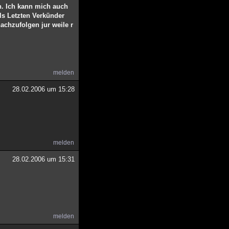
n. Ich kann mich auch
ls Letzten Verkünder
achzufolgen jur weile r
melden
28.02.2006 um 15:28
melden
28.02.2006 um 15:31
melden