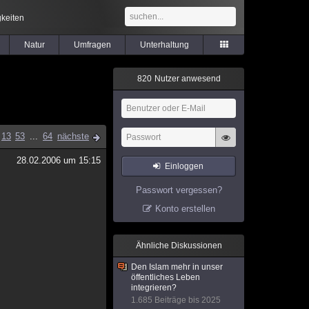
keiten
Natur
Umfragen
Unterhaltung
8
2
0
Nutzer anwesend
13
53
...
64
nächste
28.02.2006 um 15:15
Einloggen
Passwort vergessen?
Konto erstellen
Ähnliche Diskussionen
Den Islam mehr in unser
öffentliches Leben
integrieren?
1.685 Beiträge bis 2025