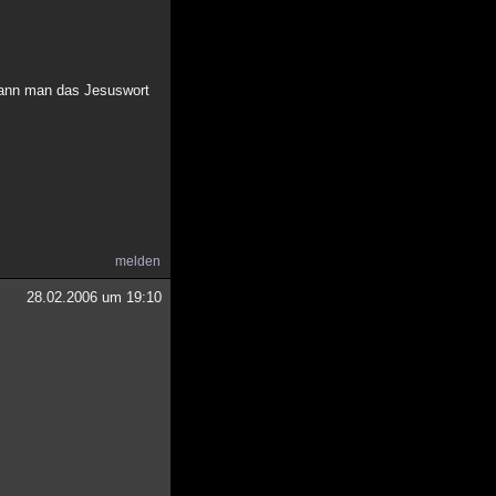
 kann man das Jesuswort
melden
28.02.2006 um 19:10