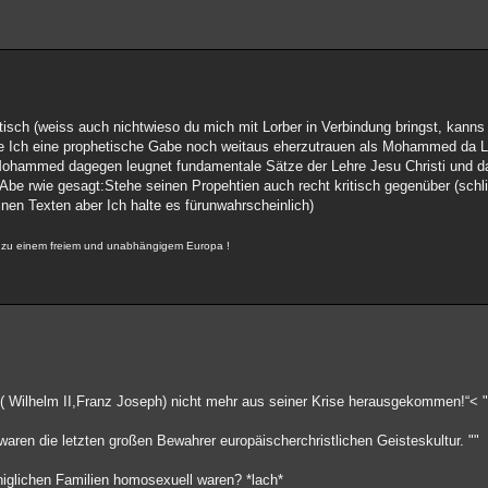
itisch (weiss auch nichtwieso du mich mit Lorber in Verbindung bringst, kann
e Ich eine prophetische Gabe noch weitaus eherzutrauen als Mohammed da Lor
 Mohammed dagegen leugnet fundamentale Sätze der Lehre Jesu Christi und d
. Abe rwie gesagt:Stehe seinen Propehtien auch recht kritisch gegenüber (schl
einen Texten aber Ich halte es fürunwahrscheinlich)
r, zu einem freiem und unabhängigem Europa !
er ( Wilhelm II,Franz Joseph) nicht mehr aus seiner Krise herausgekommen!“< "
aren die letzten großen Bewahrer europäischerchristlichen Geisteskultur. ""
öniglichen Familien homosexuell waren? *lach*