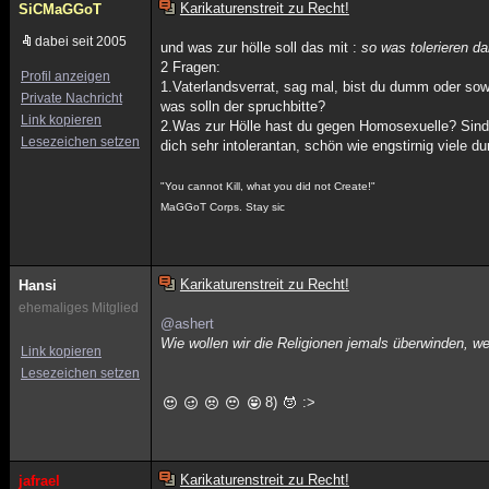
Karikaturenstreit zu Recht!
SiCMaGGoT
dabei seit 2005
und was zur hölle soll das mit :
so was tolerieren d
2 Fragen:
Profil anzeigen
1.Vaterlandsverrat, sag mal, bist du dumm oder so
Private Nachricht
was solln der spruchbitte?
Link kopieren
2.Was zur Hölle hast du gegen Homosexuelle? Sind 
Lesezeichen setzen
dich sehr intolerantan, schön wie engstirnig viele d
"You cannot Kill, what you did not Create!"
MaGGoT Corps. Stay sic
Karikaturenstreit zu Recht!
Hansi
ehemaliges Mitglied
@ashert
Wie wollen wir die Religionen jemals überwinden, we
Link kopieren
Lesezeichen setzen
8)
:>
Karikaturenstreit zu Recht!
jafrael