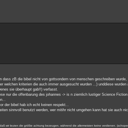
hen dass zB die bibel nicht von gottsondern von menschen geschreiben wurde
ter welchen kriterien die auch immer ausgesucht wurden ...) unddiese wurden 
wenes sie überhaupt gab!!) verfasst.
ese nur die offenbarung des johannes -> is n ziemlich lustiger Science Ficti
n...
vor der bibel hab ich echt keinen respekt...
iheiten sinnvoll benutzt werden, wer mitihr nicht umgehen kann hat sie auch nic
gt, daß wir leuten die größte achtung bezeugen, während die allermeisten keine verdienen. (schop