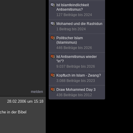
Ist Islamfeindlichkeit
Antisemitismus?
127 Beiträge bis 2024
Mohamed und die Rashidun
1 Beitrag bis 2024
Politischer Islam
(Islamismus)
446 Beiträge bis 2026
Ist Antisemitismus wieder
"in"?
9.037 Beiträge bis 2026
Kopftuch im Islam - Zwang?
3.088 Beiträge bis 2023
Draw Mohammed Day 3
melden
436 Beiträge bis 2012
28.02.2006 um 15:18
che in der Bibel