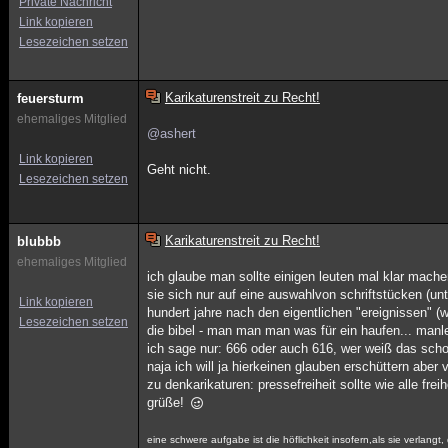
Private Nachricht
Link kopieren
Lesezeichen setzen
Karikaturenstreit zu Recht!
feuersturm
ehemaliges Mitglied
@ashert
Link kopieren
Geht nicht.
Lesezeichen setzen
Karikaturenstreit zu Recht!
blubbb
ehemaliges Mitglied
ich glaube man sollte einigen leuten mal klar mac
sie sich nur auf eine auswahlvon schriftstücken (un
Link kopieren
hundert jahre nach den eigentlichen "ereignissen" (
Lesezeichen setzen
die bibel - man man man was für ein haufen... manl
ich sage nur: 666 oder auch 616, wer weiß das scho
naja ich will ja hierkeinen glauben erschüttern aber 
zu denkarikaturen: pressefreiheit sollte wie alle fre
grüße!
eine schwere aufgabe ist die höflichkeit insofern,als sie verlan