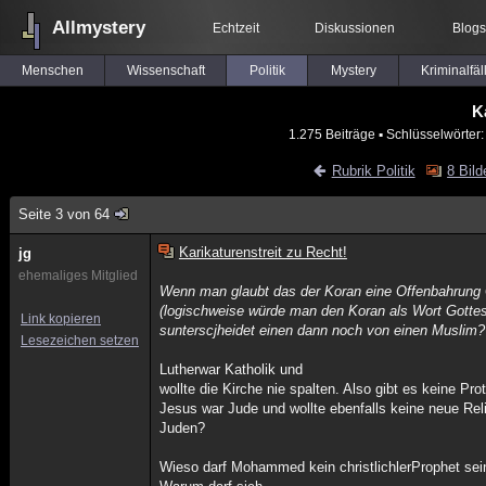
Allmystery
Echtzeit
Diskussionen
Blogs
Menschen
Wissenschaft
Politik
Mystery
Kriminalfäl
K
1.275 Beiträge
▪ Schlüsselwörter
Rubrik Politik
8 Bild
Seite 3 von 64
Karikaturenstreit zu Recht!
jg
ehemaliges Mitglied
Wenn man glaubt das der Koran eine Offenbahrung
(logischweise würde man den Koran als Wort Gotte
Link kopieren
sunterscjheidet einen dann noch von einen Muslim?
Lesezeichen setzen
Lutherwar Katholik und
wollte die Kirche nie spalten. Also gibt es keine Pr
Jesus war Jude und wollte ebenfalls keine neue Relig
Juden?
Wieso darf Mohammed kein christlichlerProphet sei