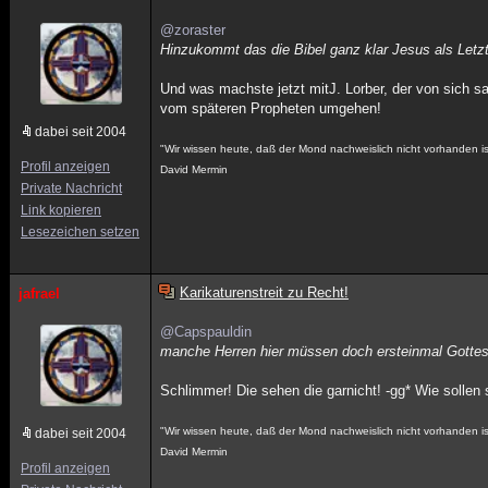
@zoraster
Hinzukommt das die Bibel ganz klar Jesus als Letz
Und was machste jetzt mitJ. Lorber, der von sich 
vom späteren Propheten umgehen!
dabei seit 2004
"Wir wissen heute, daß der Mond nachweislich nicht vorhanden i
Profil anzeigen
David Mermin
Private Nachricht
Link kopieren
Lesezeichen setzen
Karikaturenstreit zu Recht!
jafrael
@Capspauldin
manche Herren hier müssen doch ersteinmal Gottes 
Schlimmer! Die sehen die garnicht! -gg* Wie sollen
"Wir wissen heute, daß der Mond nachweislich nicht vorhanden i
dabei seit 2004
David Mermin
Profil anzeigen