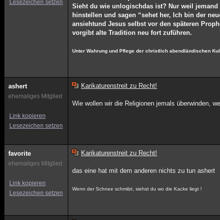
Lesezeichen setzen
Sieht du wie unlogischdas ist? Nur weil jemand
hinstellen und sagen “sehet her, Ich bin der ne
ansiehtund Jesus selbst vor den späteren Prophe
vorgibt alte Tradition neu fort zuführen.
Unter Wahrung und Pflege der christlich abendländischen Ku
Karikaturenstreit zu Recht!
ashert
ehemaliges Mitglied
Wie wollen wir die Religionen jemals überwinden, we
Link kopieren
Lesezeichen setzen
Karikaturenstreit zu Recht!
favorite
ehemaliges Mitglied
das eine hat mit dem anderen nichts zu tun ashert
Link kopieren
Wenn der Schnee schmilzt, siehst du wo die Kacke liegt !
Lesezeichen setzen