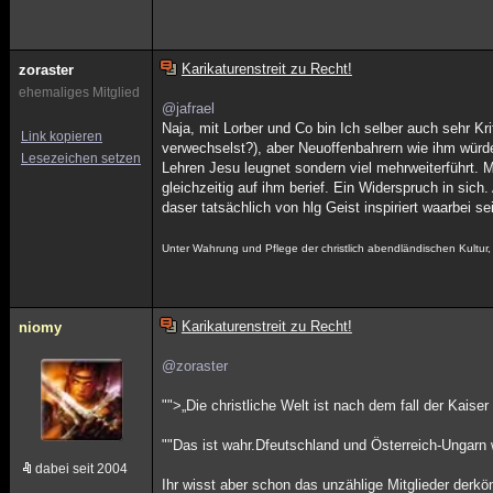
Karikaturenstreit zu Recht!
zoraster
ehemaliges Mitglied
@jafrael
Naja, mit Lorber und Co bin Ich selber auch sehr Kr
Link kopieren
verwechselst?), aber Neuoffenbahrern wie ihm würd
Lesezeichen setzen
Lehren Jesu leugnet sondern viel mehrweiterführt.
gleichzeitig auf ihm berief. Ein Widerspruch in sich
daser tatsächlich von hlg Geist inspiriert waarbei s
Unter Wahrung und Pflege der christlich abendländischen Kultu
Karikaturenstreit zu Recht!
niomy
@zoraster
"">„Die christliche Welt ist nach dem fall der Kais
""Das ist wahr.Dfeutschland und Österreich-Ungarn w
dabei seit 2004
Ihr wisst aber schon das unzählige Mitglieder derk