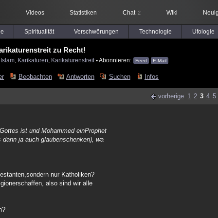
Videos
Statistiken
Chat
Wiki
Neuig
2
le
Spiritualität
Verschwörungen
Technologie
Ufologie
arikaturenstreit zu Recht!
:
Islam
,
Karikaturen
,
Karikaturenstreit
▪ Abonnieren:
Feed
E-Mail
er
Beobachten
Antworten
Suchen
Infos
vorherige
1
2
3
4
5
 Gottes ist und Mohammed einProphet
s dann ja auch glaubenschenken), wa
otestanten,sondern nur Katholiken?
ionerschaffen, also sind wir alle
n?