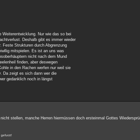
e Weiterentwicklung. Nur wie das so bei
chtverlust. Deshalb gibt es immer wieder
er. Feste Strukturen durch Abgrenzung
iwllig mitspielen. Es ist an uns was
ionsoberhäuptern nicht nach dem Mund
Seelenheil finden, aber deswegen
ohle in den Rachen werfen nur weil sie
v. Da zeigt es sich dann wer die
wer gedanklich noch in längst
t nicht stellen, manche Herren hiermüssen doch ersteinmal Gottes Wiedersprü
 gefurzt!