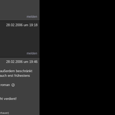
melden
28.02.2006 um 19:18
melden
28.02.2006 um 19:46
, außerdem beschränkt
auch erst frühestens
on roman
ht verdient!
enhauer)