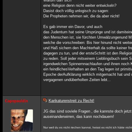
Warum darf sich
eine Religion denn nicht weiter entwickeln?
Dasist doch völlig unlogisch zu sagen:
Die Propheten nehmen wir, die da aber nicht!
Es gab immer ein Davor, und auch
das Judentum hat seine Ursprünge und ist damitein
den Menschen ist, sie fürchten Umwälzungenund Ma
welche die vorschreiben: Bis hier hinund nicht weit
und Haß sichern den Machterhalt.da sollte keiner fre
dagegen zu tun, und der ersteSchritt ist den Relig
zu reden. Soll jeder mitseinem Lieblingsbuch sein 
irgendwelchen Spinnernnachlaufen und ihnen noch K
ein feindlichesVerhalten an den Tag legen ist primiti
Epoche derAufklärung wirklich mitgemacht hat und 
vergagenen undüberholten Zeiten lebt...
Karikaturenstreit zu Recht!
Capspauldin
JG das sind soviele Fragen , die kannste doch jetz
auseinanderwirren, das kann nochdauern!
Nur weil du es nicht riechen kannst, heisst es nicht ich hätte nicht