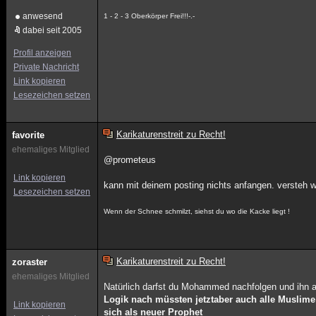
anwesend
1 - 2 - 3 Oberkörper Frei!!!-.-
dabei seit 2005
Profil anzeigen
Private Nachricht
Link kopieren
Lesezeichen setzen
Karikaturenstreit zu Recht!
favorite
ehemaliges Mitglied
@prometeus
Link kopieren
kann mit deinem posting nichts anfangen. versteh w
Lesezeichen setzen
Wenn der Schnee schmilzt, siehst du wo die Kacke liegt !
Karikaturenstreit zu Recht!
zoraster
ehemaliges Mitglied
Natürlich darfst du Mohammed nachfolgen und ihn a
Logik nach müssten jetztaber auch alle Muslime 
Link kopieren
sich als neuer Prophet