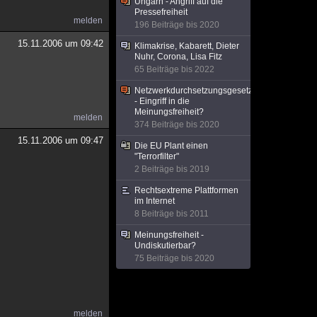
Ungarn - Angriff auf die
Pressefreiheit
melden
196 Beiträge bis 2020
15.11.2006 um 09:42
Klimakrise, Kabarett, Dieter
Nuhr, Corona, Lisa Fitz
65 Beiträge bis 2022
Netzwerkdurchsetzungsgesetz
- Eingriff in die
Meinungsfreiheit?
melden
374 Beiträge bis 2020
15.11.2006 um 09:47
Die EU Plant einen
"Terrorfilter"
2 Beiträge bis 2019
Rechtsextreme Plattformen
im Internet
8 Beiträge bis 2011
Meinungsfreiheit -
Undiskutierbar?
75 Beiträge bis 2020
melden