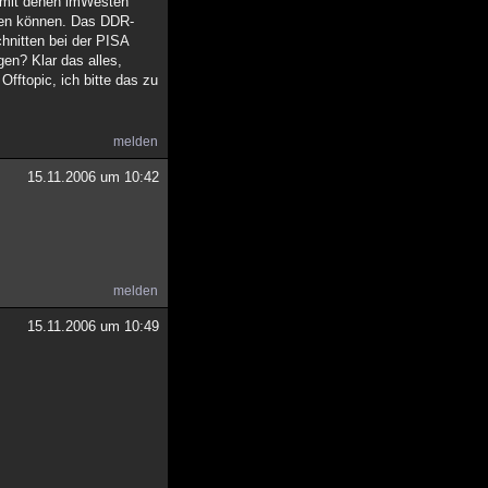
ie mit denen imWesten
rden können. Das DDR-
hnitten bei der PISA
en? Klar das alles,
fftopic, ich bitte das zu
melden
15.11.2006 um 10:42
melden
15.11.2006 um 10:49