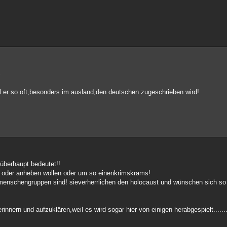
S
 er so oft,besonders im ausland,den deutschen zugeschrieben wird!
überhaupt bedeutet!!
en oder anheben wollen oder um so einenkrimskrams!
nschengruppen sind! sieverherrlichen den holocaust und wünschen sich so 
innern und aufzuklären,weil es wird sogar hier von einigen herabgespielt......