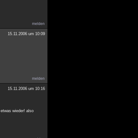
melden
15.11.2006 um 10:09
melden
15.11.2006 um 10:16
etwas wieder! also
.