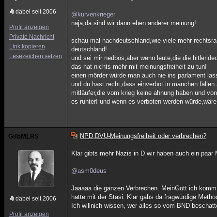
dabei seit 2006
@kurvenkrieger
naja,da sind wir dann eben anderer meinung!
Profil anzeigen
Private Nachricht
schau mal nachdeutschland,wie viele mehr rechtsradik
Link kopieren
deutschland!
Lesezeichen setzen
und sei mir nedbös,aber wenn leute,die die hitlerid
das hat nichts mehr mit meinungsfreiheit zu tun!
einen mörder würde man auch nie ins parlament las
und du hast recht,dass einverbot in manchen fällen a
mitläufer,die vom krieg keine ahnung haben und von d
es runter! und wenn es verboten werden würde,wäre 
NPD,DVU-Meinungsfreiheit oder verbrechen?
GilbMLRS
Klar gibts mehr Nazis in D wir haben auch ein paar
@asm0deus
Jaaaaa die ganzen Verbrechen. MeinGott ich komm 
hatte mit der Stasi. Klar gabs da fragwürdige Met
dabei seit 2006
Ich willnich wissen, wer alles so vom BND beschatte
Profil anzeigen