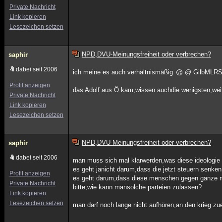
Private Nachricht
Link kopieren
Lesezeichen setzen
NPD,DVU-Meinungsfreiheit oder verbrechen?
saphir
dabei seit 2006
ich meine es auch verhältnismäßig
@ GilbMLR
Profil anzeigen
das Adolf aus Ö kam,wissen auchdie wenigsten,weil
Private Nachricht
Link kopieren
Lesezeichen setzen
NPD,DVU-Meinungsfreiheit oder verbrechen?
saphir
dabei seit 2006
man muss sich mal klarwerden,was diese ideologie 
es geht janicht darum,dass die jetzt steuern senk
Profil anzeigen
es geht darum,dass diese menschen gegen ganze me
Private Nachricht
bitte,wie kann mansolche parteien zulassen?
Link kopieren
Lesezeichen setzen
man darf noch lange nicht aufhören,an den krieg zuer