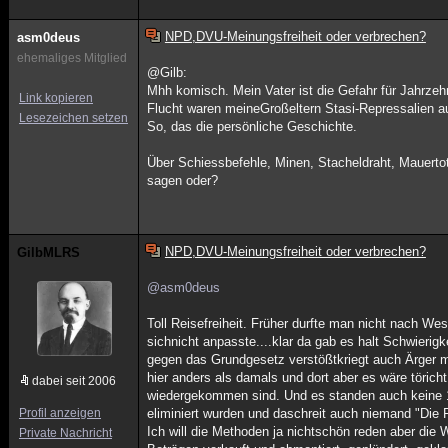
NPD,DVU-Meinungsfreiheit oder verbrechen?
asm0deus
ehemaliges Mitglied
@Gilb:
Mhh komisch. Mein Vater ist die Gefahr für Jahrze
Link kopieren
Flucht waren meineGroßeltern Stasi-Repressalien a
Lesezeichen setzen
So, das die persönliche Geschichte.
Über Schiessbefehle, Minen, Stacheldraht, Mauertot
sagen oder?
NPD,DVU-Meinungsfreiheit oder verbrechen?
GilbMLRS
@asm0deus
Toll Reisefreiheit. Früher durfte man nicht nach W
sichnicht anpasste....klar da gab es halt Schwier
gegen das Grundgesetz verstößtkriegt auch Ärger 
hier anders als damals und dort aber es wäre töricht
dabei seit 2006
wiedergekommen sind. Und es standen auch keine 
Profil anzeigen
eliminiert wurden und daschreit auch niemand "Die Fr
Ich will die Methoden ja nichtschön reden aber di
Private Nachricht