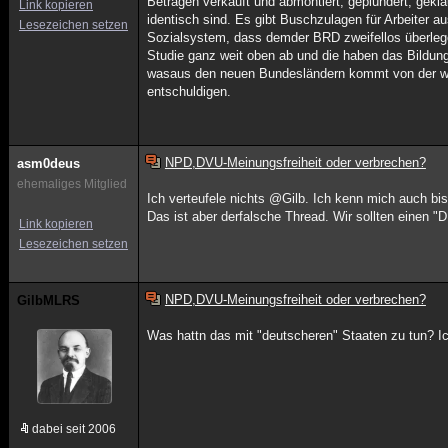
Beträgen verkauft und abmontiert, geplündert, gekla
Link kopieren
identisch sind. Es gibt Buschzulagen für Arbeiter
Lesezeichen setzen
Sozialsystem, dass demder BRD zweifellos überleg
Studie ganz weit oben ab und die haben das Bildu
wasaus den neuen Bundesländern kommt von der westl
entschuldigen.
NPD,DVU-Meinungsfreiheit oder verbrechen?
asm0deus
ehemaliges Mitglied
Ich verteufele nichts @Gilb. Ich kenn mich auch bi
Das ist aber derfalsche Thread. Wir sollten einen
Link kopieren
Lesezeichen setzen
NPD,DVU-Meinungsfreiheit oder verbrechen?
GilbMLRS
Was hattn das mit "deutscheren" Staaten zu tun? I
dabei seit 2006