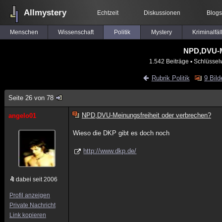
Allmystery
Echtzeit
Diskussionen
Blogs
Menschen
Wissenschaft
Politik
Mystery
Kriminalfäl
NPD,DVU-Me
1.542 Beiträge
▪ Schlüssel
Rubrik Politik
9 Bild
Seite 26 von 78
NPD,DVU-Meinungsfreiheit oder verbrechen?
angelo01
Wieso die DKP gibt es doch noch
http://www.dkp.de/
dabei seit 2006
Profil anzeigen
Private Nachricht
Link kopieren