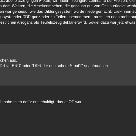
ut.Arbeitplätze gingen Flöten, wir haben niedrigere Lohntarife bei Preisen, d
 aus dem Westen, die Arbeitenmachen, die genauso gut von Ossis erledigt we
en war genauso, wie das Bildungssystem wurde niedergemacht. DieFinnen sc
ngssystemder DDR ganz oder zu Teilen übernommen...muss ich noch mehr sag
ichen Arroganz als Teufelszeug deklariertwird. Soviel dazu war jetz etwas O
schen aus.
 "DDR vs BRD" oder "DDR-der deutschere Staat?" soaufmachen
ch habe mich dafür entschuldigt, das esOT war.