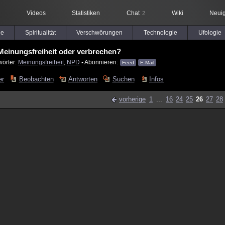
Videos
Statistiken
Chat
Wiki
Neuig
2
le
Spiritualität
Verschwörungen
Technologie
Ufologie
inungsfreiheit oder verbrechen?
wörter:
Meinungsfreiheit
,
NPD
▪ Abonnieren:
Feed
E-Mail
er
Beobachten
Antworten
Suchen
Infos
vorherige
1
...
16
24
25
26
27
28