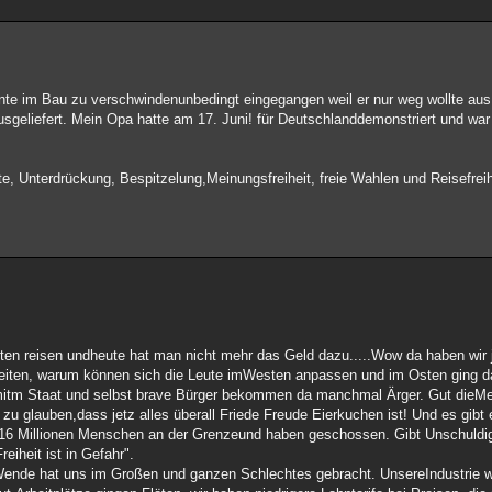
hnte im Bau zu verschwindenunbedingt eingegangen weil er nur weg wollte au
usgeliefert. Mein Opa hatte am 17. Juni! für Deutschlanddemonstriert und wa
e, Unterdrückung, Bespitzelung,Meinungsfreiheit, freie Wahlen und Reisefreih
esten reisen undheute hat man nicht mehr das Geld dazu.....Wow da haben wir
igkeiten, warum können sich die Leute imWesten anpassen und im Osten ging d
mitm Staat und selbst brave Bürger bekommen da manchmal Ärger. Gut dieMe
 zu glauben,dass jetz alles überall Friede Freude Eierkuchen ist! Und es gibt e
16 Millionen Menschen an der Grenzeund haben geschossen. Gibt Unschuldi
eiheit ist in Gefahr".
e Wende hat uns im Großen und ganzen Schlechtes gebracht. UnsereIndustrie