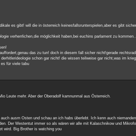
ale es gibt! will die in österreich keinesfallsrunterspielen,aber es gibt siche
eologie verherrlichen,die möglichkeit haben,bei euchins parlament zu kommen...
sen!
uffordert,genau das zu tun! doch in diesem fall sicher nicht!gerade rechtsradi
erhitlerideologie schon gar nicht! die wissen teilweise gar nicht,was im krieg
es für viele tabu
 Mio Leute mehr. Aber der Oberadolf kamnunmal aus Österreich.
auch ausm Osten und schau an ich habs überlebt. Ich kenn auch niemanden,
hoden. Der Westentut immer so als wären wir alle mit Kalaschnikow und Mikro
t wird. Big Brother is watching you