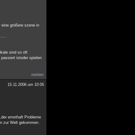
r eine größere szene in
....
kale sind so oft
 passiert istoder spielen
melden
15.11.2006 um 10:05
der ernsthaft Probleme
fon zur Welt gekommen.