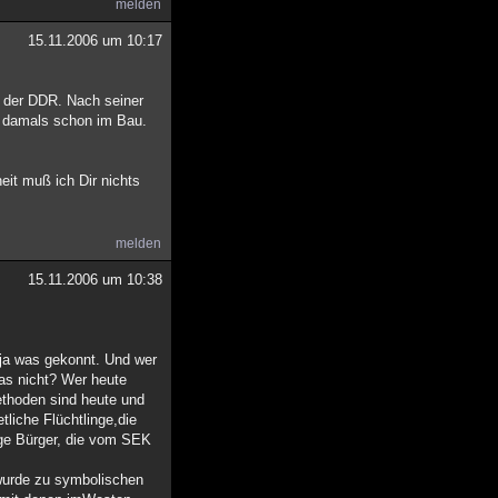
melden
15.11.2006 um 10:17
s der DDR. Nach seiner
r damals schon im Bau.
eit muß ich Dir nichts
melden
15.11.2006 um 10:38
 ja was gekonnt. Und wer
as nicht? Wer heute
thoden sind heute und
tliche Flüchtlinge,die
ge Bürger, die vom SEK
 wurde zu symbolischen