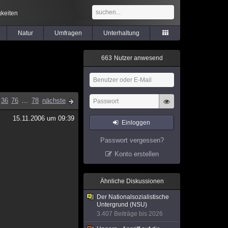
keiten
Natur
Umfragen
Unterhaltung
6
6
3
Nutzer anwesend
36
76
...
78
nächste
15.11.2006 um 09:39
Einloggen
Passwort vergessen?
Konto erstellen
Ähnliche Diskussionen
Der Nationalsozialistische
Untergrund (NSU)
3.407 Beiträge bis 2026