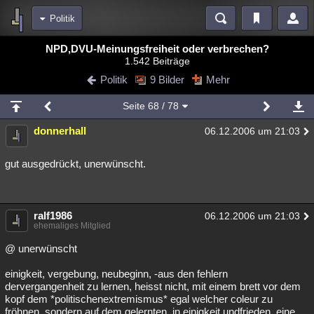
Politik
Bereiche
NPD,DVU-Meinungsfreiheit oder verbrechen?
1.542 Beiträge
Echtzeit
Diskussionen
Blogs
Videos
Statistiken
Politik
9 Bilder
Mehr
Chat
Wiki
Neuigkeiten
2
Seite
68
/ 78
meine Rubriken
donnerhall
06.12.2006 um 21:03
Menschen
Wissenschaft
Politik
Mystery
Kriminalfälle
Spiritualität
Verschwörungen
Technologie
Ufologie
gut ausgedrückt, unerwünscht.
Natur
Umfragen
Unterhaltung
weitere Rubriken
ralf1986
06.12.2006 um 21:03
ehemaliges Mitglied
Philosophie
Träume
Orte
Esoterik
Literatur
@ unerwünscht
Astronomie
Helpdesk
Gruppen
Gaming
Filme
einigkeit, vergebung, neubeginn, -aus den fehlern
dervergangenheit zu lernen, heisst nicht, mit einem brett vor dem
Musik
Clash
Verbesserungen
Allmystery
English
kopf dem *politischenextremismus* egal welcher coleur zu
Übersichten
fröhnen, sondern auf dem gelernten, in einigkeit undfrieden, eine