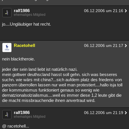
ralf1986
06.12.2006 um 21:16
ehemaliges Mitglied
jo....Ungläubiger hat recht.
Racetohell
06.12.2006 um 21:17
nein blacktheroie.
jeder der sein land liebt ist natürlich nazi.
mein gottwer deuthscland hasst soll gehn. sich was besseres
suchn. wie wärs mit china?...sich aufdem platz des friedens von
panzern überrollen lassen nur weil man protestiert....hallo isja toll
der kommunismus funktioniert genaus so wenig wie
dernatzionalsolzialismus....weil es immer diese 1,2 leute gibt die
die macht missbrauchendie ihnen anvertraut wird.
ralf1986
06.12.2006 um 21:19
ehemaliges Mitglied
@ racetohell...