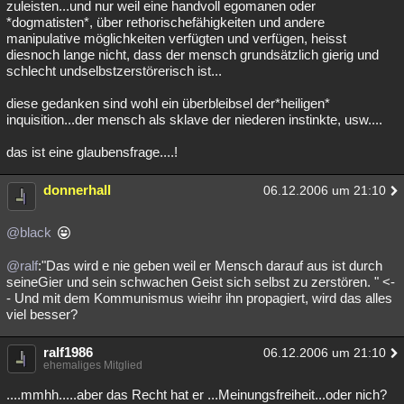
zuleisten...und nur weil eine handvoll egomanen oder
*dogmatisten*, über rethorischefähigkeiten und andere
manipulative möglichkeiten verfügten und verfügen, heisst
diesnoch lange nicht, dass der mensch grundsätzlich gierig und
schlecht undselbstzerstörerisch ist...
diese gedanken sind wohl ein überbleibsel der*heiligen*
inquisition...der mensch als sklave der niederen instinkte, usw....
das ist eine glaubensfrage....!
donnerhall
06.12.2006 um 21:10
@black
@ralf
:"Das wird e nie geben weil er Mensch darauf aus ist durch
seineGier und sein schwachen Geist sich selbst zu zerstören. " <-
- Und mit dem Kommunismus wieihr ihn propagiert, wird das alles
viel besser?
ralf1986
06.12.2006 um 21:10
ehemaliges Mitglied
....mmhh.....aber das Recht hat er ...Meinungsfreiheit...oder nich?