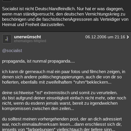
Socialist ist nicht Deutschlandfeindlich. Nur hat er was dagegen,
wenn man ständigversucht, den deutschen Vernichtungskrieg zu
beschönigen und die faschistischenAgressoren als Verteidiger von
Heimat und Freiheit darzustellen.
unerwünscht
06.12.2006 um 21:16
ehemaliges Mitglied
@socialist
propaganda, ist nunmal propaganda....
ich kann dir gerneauch mal ein paar fotos und filmchen zeigen, in
denen sich andere politischegruppierungen, auch die von dir so
hofierten, ebenfalls mit zweifelhaftem *ruhm*bekleckern...
deine sichtweise *ist* extremistisch und somit zu verurteilen.
du bist aufgrund deiner einseitigkeit einfach nicht mehr, oder noch
nicht, wenn du esdenn jemals warst, bereit zu irgendwelchen
kompromissen zwischen den zeilen...
du solltest meinen vorhergehenden post, der an dich adressiert
war, noch einmalaufmerksam lesen....dann erschliesst sich dir,
jenseits von *farbgebungen* vielleichtauch der tiefere sinn...