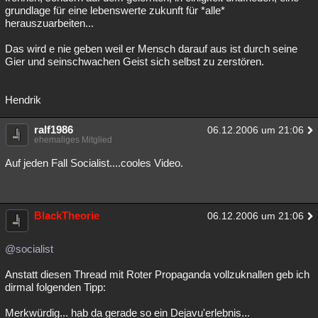
grundlage für eine lebenswerte zukunft für *alle*
Besucht
Teilgenommen
Alle
Neue
Geschlossen
herauszuarbeiten...
Lesenswert
Schlüsselwörter
Das wird e nie geben weil er Mensch darauf aus ist durch seine
Gier und seinschwachen Geist sich selbst zu zerstören.
Hendrik
ralf1986
06.12.2006 um 21:06
ehemaliges Mitglied
Auf jeden Fall Socialist....cooles Video.
BlackTheorie
06.12.2006 um 21:06
@socialist
Anstatt diesen Thread mit Roter Propaganda vollzuknallen geb ich
dirmal folgenden Tipp:
Merkwürdig... hab da gerade so ein Dejavu'erlebnis...