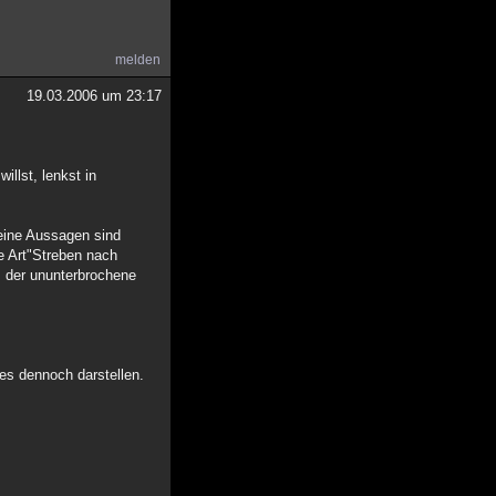
melden
19.03.2006 um 23:17
illst, lenkst in
Meine Aussagen sind
e Art"Streben nach
, der ununterbrochene
es dennoch darstellen.