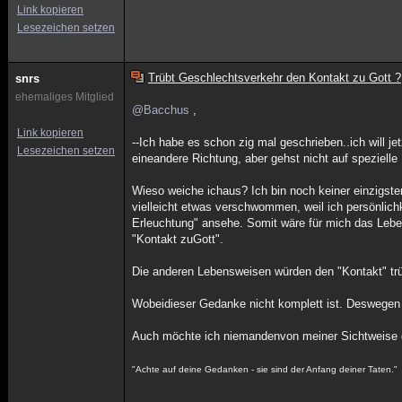
Link kopieren
Lesezeichen setzen
Trübt Geschlechtsverkehr den Kontakt zu Gott ?
snrs
ehemaliges Mitglied
@Bacchus
,
Link kopieren
--Ich habe es schon zig mal geschrieben..ich will je
Lesezeichen setzen
eineandere Richtung, aber gehst nicht auf spezielle 
Wieso weiche ichaus? Ich bin noch keiner einzigst
vielleicht etwas verschwommen, weil ich persönlich
Erleuchtung" ansehe. Somit wäre für mich das Lebe
"Kontakt zuGott".
Die anderen Lebensweisen würden den "Kontakt" tr
Wobeidieser Gedanke nicht komplett ist. Deswegen 
Auch möchte ich niemandenvon meiner Sichtweise d
"Achte auf deine Gedanken - sie sind der Anfang deiner Taten."