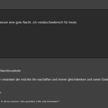
sser eine gute Nacht..ich verabschiedemich für heute.
chlechtsverkehr
ie verändert der möchte ihn nachäffen und immer gleichdenken und seine Ged
n
in all our sorrow / why question a life only borrowed ?