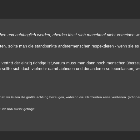
eiben und aufdringlich werden, aberdas lässt sich manchmal nicht vemeiden w
ichten, sollte man die standpunkte anderermenschen respektieren - wenn sie es
vertritt der einzig richtige ist,warum muss man dann noch menschen überz
ollte sich doch vielmehr damit abfinden und die anderen so lebenlassen, wie 
gt, daß wir leuten die größte achtung bezeugen, während die allermeisten keine verdienen. (schop
? ich hab zuerst gefragt!