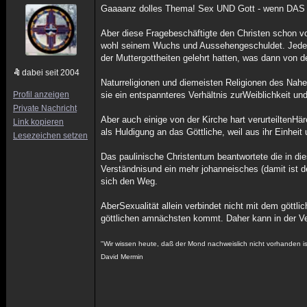
Gaaaanz dolles Thema! Sex UND Gott - wenn DAS nic
Aber diese Fragebeschäftigte den Christen schon vo
wohl seinem Wuchs und Aussehengeschuldet. Jedenfa
der Muttergottheiten gelehrt hatten, was dann von
dabei seit 2004
Naturreligionen und diemeisten Religionen des Na
Profil anzeigen
sie ein entspannteres Verhältnis zurWeiblichkeit und
Private Nachricht
Aber auch einige von der Kirche hart verurteiltenH
Link kopieren
als Huldigung an das Göttliche, weil aus ihr Einhe
Lesezeichen setzen
Das paulinische Christentum beantwortete die in die
Verständnisund ein mehr johanneisches (damit ist 
sich den Weg.
AberSexualität allein verbindet nicht mit dem göttlic
göttlichen amnächsten kommt. Daher kann in der Ver
"Wir wissen heute, daß der Mond nachweislich nicht vorhanden i
David Mermin