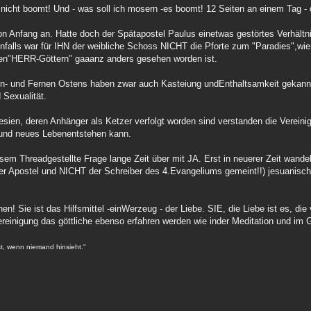
ht boomt! Und - was soll ich mosern -es boomt! 12 Seiten an einem Tag - d
n Anfang an. Hatte doch der Spätapostel Paulus einetwas gestörtes Verhältnis
lls war für IHN der weibliche Schoss NICHT die Pforte zum "Paradies",wie 
 den"HERR-Göttern" gaaanz anders gesehen worden ist.
hen- und Fernen Ostens haben zwar auch Kasteiung undEnthaltsamkeit gekann
 Sexualität.
äresien, deren Anhänger als Ketzer verfolgt worden sind verstanden die Verei
it und neues Lebenentstehen kann.
sem Threadgestellte Frage lange Zeit über mit JA. Erst in neuerer Zeit wandel
der Apostel und NICHT der Schreiber des 4.Evangeliums gemeint!!) jesuanisc
hen! Sie ist das Hilfsmittel -einWerzeug - der Liebe. SIE, die Liebe ist es, die
einigung das göttliche ebenso erfahren werden wie inder Meditation und im 
st, wenn niemand hinsieht."