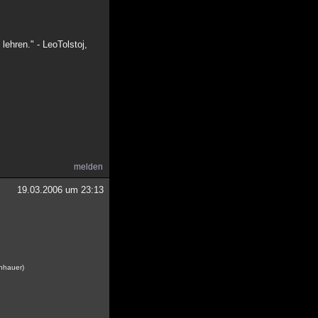
lehren." - LeoTolstoj,
melden
19.03.2006 um 23:13
enhauer)