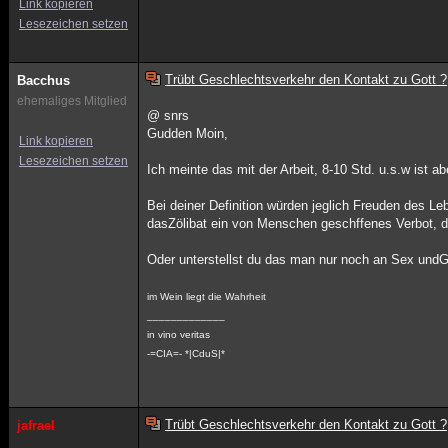
Link kopieren
Lesezeichen setzen
Trübt Geschlechtsverkehr den Kontakt zu Gott ?
Bacchus
ehemaliges Mitglied
@ snrs
Gudden Moin,
Link kopieren
Lesezeichen setzen
Ich meinte das mit der Arbeit, 8-10 Std. u.s.w ist a
Bei deiner Definition würden jeglich Freuden des Leb
dasZölibat ein von Menschen geschffenes Verbot, 
Oder unterstellst du das man nur noch an Sex und
im Wein liegt die Wahrheit
_____________
in vino veritas
-=CIA=- *|CduS|*
Trübt Geschlechtsverkehr den Kontakt zu Gott ?
jafrael