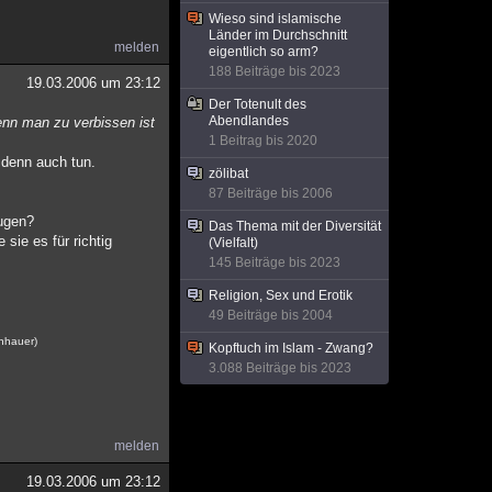
Wieso sind islamische
Länder im Durchschnitt
melden
eigentlich so arm?
188 Beiträge bis 2023
19.03.2006 um 23:12
Der Totenult des
Abendlandes
enn man zu verbissen ist
1 Beitrag bis 2020
 denn auch tun.
zölibat
87 Beiträge bis 2006
eugen?
Das Thema mit der Diversität
sie es für richtig
(Vielfalt)
145 Beiträge bis 2023
Religion, Sex und Erotik
49 Beiträge bis 2004
enhauer)
Kopftuch im Islam - Zwang?
3.088 Beiträge bis 2023
melden
19.03.2006 um 23:12