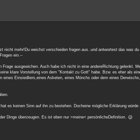
tzt nicht mehr!Du weichst verschieden fragen aus..und antwortest das was du w
Fragen ein.--
en Frage ausgewichen. Auch habe ich nicht in eine andereRichtung gelenkt. 
keine klare Vorstellung von dem "Kontakt zu Gott" habe. Bzw. es eher als ein
n eines Einsiedliers,eines Asketen, eines Mönchs oder dem eines Derwischs
üben.
hat es keinen Sinn auf ihn zu bestehen. Docheine mögliche Erklärung würde 
er Dinge überzeugen. Es ist eben nur >meine< persönlicheDefinition.