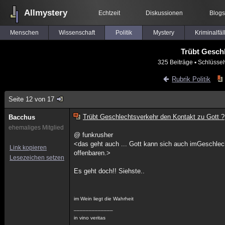
Allmystery
Echtzeit
Diskussionen
Blogs
Menschen
Wissenschaft
Politik
Mystery
Kriminalfäl
Trübt Gesch
325 Beiträge
▪ Schlüssel
Rubrik Politik
Seite 12 von 17
Trübt Geschlechtsverkehr den Kontakt zu Gott ?
Bacchus
ehemaliges Mitglied
@ funkrusher
<das geht auch ... Gott kann sich auch imGeschlec
Link kopieren
offenbaren.>
Lesezeichen setzen
Es geht doch!! Siehste..
im Wein liegt die Wahrheit
_____________
in vino veritas