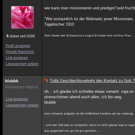
wie kann man missionieren und predigen"seid frucht
"Wie erstaunlich ist der Wahnwitz jener Missionare, 
Tagebücher 1910
Sein Name war Schwanzus Longus.Er hatte eine schöne Frau ...
dabei seit 2006
Profil anzeigen
Private Nachricht
Link kopieren
Lesezeichen setzen
Trübt Geschlechtsverkehr den Kontakt zu Gott ?
blubbb
ehemaliges Mitglied
oh,.. ich glaube ich schreibe etwas verwirrt. naja es
einenschönen abend euch allen, ich bin weg.
Link kopieren
blubbb
Lesezeichen setzen
eine schwere aufgabe ist die höflichkeit insofern,als sie verlan
- und wer hält was er verspricht, wenn er nicht glaubt was er sagt
das gegenteil von gut ist gut gemeint... -