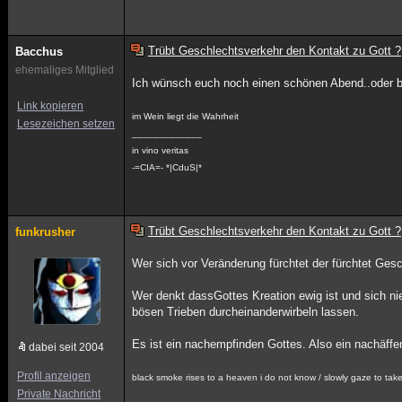
Trübt Geschlechtsverkehr den Kontakt zu Gott ?
Bacchus
ehemaliges Mitglied
Ich wünsch euch noch einen schönen Abend..oder be
Link kopieren
im Wein liegt die Wahrheit
Lesezeichen setzen
_____________
in vino veritas
-=CIA=- *|CduS|*
Trübt Geschlechtsverkehr den Kontakt zu Gott ?
funkrusher
Wer sich vor Veränderung fürchtet der fürchtet Ges
Wer denkt dassGottes Kreation ewig ist und sich n
bösen Trieben durcheinanderwirbeln lassen.
Es ist ein nachempfinden Gottes. Also ein nachäffe
dabei seit 2004
Profil anzeigen
black smoke rises to a heaven i do not know / slowly gaze to take 
Private Nachricht