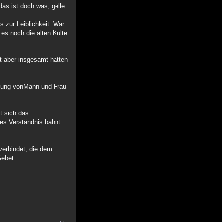
as ist doch was, gelle.
 zur Leiblichkeit. War
es noch die alten Kulte
t aber insgesamt hatten
nigung vonMann und Frau
t sich das
hes Verständnis bahnt
 verbindet, die dem
Gebet.