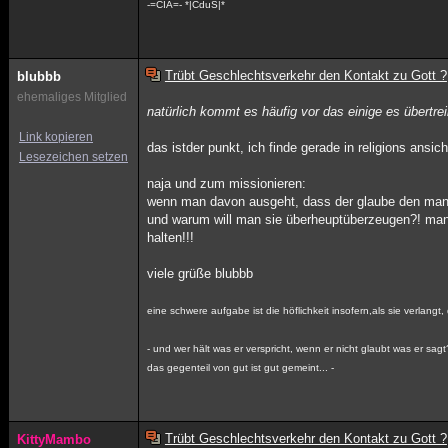
-=CIA=- *|CduS|*
Trübt Geschlechtsverkehr den Kontakt zu Gott ?
blubbb
ehemaliges Mitglied
natürlich kommt es häufig vor das einige es übertr
Link kopieren
das istder punkt, ich finde gerade in religions ans
Lesezeichen setzen
naja und zum missionieren:
wenn man davon ausgeht, dass der glaube den man 
und warum will man sie überheuptüberzeugen?! man s
halten!!!
viele grüße blubbb
eine schwere aufgabe ist die höflichkeit insofern,als sie verlan
- und wer hält was er verspricht, wenn er nicht glaubt was er sagt
das gegenteil von gut ist gut gemeint... -
Trübt Geschlechtsverkehr den Kontakt zu Gott ?
KittyMambo