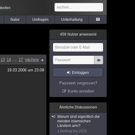
keiten
Natur
Umfragen
Unterhaltung
4
5
9
Nutzer anwesend
13
14
...
17
nächste
19.03.2006 um 23:09
Einloggen
Passwort vergessen?
Konto erstellen
Ähnliche Diskussionen
Warum sind eigentlich die
meisten islamsichen
Ländern arm?
1 Beitrag bis 2022