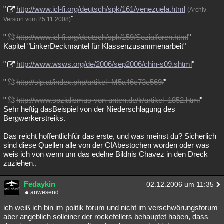
"
http://www.icl-fi.org/deutsch/spk/161/venezuela.html
(Archiv-
Besucht
Teilgenommen
Alle
Neue
Geschlossen
"
Version vom 25.11.2008)
Lesenswert
Schlüsselwörter
"
http://www.icl-fi.org/deutsch/spk/159/Sozialforen.html
"
Kapitel "LinkerDeckmantel für Klassenzusammenarbeit"
"
http://www.wsws.org/de/2006/sep2006/chin-s09.shtml
"
"
http://slp.at/index.php/artikel+M5a46c73e569/
"
"
http://www.sozialismus-von-unten.de/lr/artikel_1852.html
"
Sehr heftig dasBeispiel von der Niederschlagung des
Bergwerkerstreiks.
Das reicht hoffentlichfür das erste, und was meinst du? Sicherlich
sind diese Quellen alle von der CIAbestochen worden oder was
weis ich von wenn um das edelne Bildnis Chavez in den Dreck
zuziehen..
Fedaykin
02.12.2006 um 11:35
anwesend
ich weiß ich bin im politik forum und nicht im verschwörungsforum
aber angeblich solleiner der rockefellers behauptet haben, dass