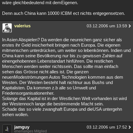
wäre gleichbedeutend mit demEigenen.
Denn auch China kann 10000 ICBM ect nichts entgegensetzen.
valerius
03.12.2006 um 13:59
In Asien Abspielen? Da werden die neureichen ganz sicher als
erstes ihr Geld insicherheit bringen nach Europa. Die eigenen
mitmenschen unterdrücken, um weiter so lebenkönnen. Indien und
China kann seine Bevölkerung nur bis zu gewissen Zahlen auf
einengehobennen Lebenstandart hinführen. Die restlichen
Menschen werden weiter nichtssein. Das sollte man einfach
sehen das Grösse nicht alles ist. Die ganzen
neuenModeströmungen Autos Technologien kommen aus dem
Westen. Der Westen besteht halt nichtnur aus Bushs und
Kapitalisten. Da kommen z.b alle so Umwelt und
Friedensorganisationenher.
Solange das Kapital ist in der Westlichen Welt vorhanden ist wird
der Westennoch lange die bestimmende Macht sein.
Schade das so viele zwanghaft Europa und dieUSA untergehn
sehen wollen.
jamguy
03.12.2006 um 17:52
ehemaliges Mitglied