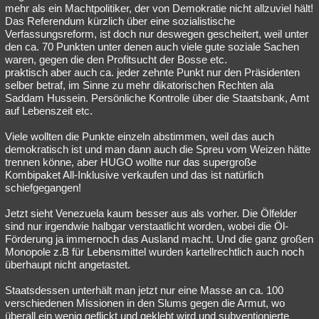
mehr als ein Machtpolitiker, der von Demokratie nicht allzuviel hält!
Das Referendum kürzlich über eine sozialistische
Verfassungsreform, ist doch nur deswegen gescheitert, weil unter
den ca. 70 Punkten unter denen auch viele gute soziale Sachen
waren, gegen die den Profitsucht der Bosse etc.
praktisch aber auch ca. jeder zehnte Punkt nur den Präsidenten
selber betraf, im Sinne zu mehr dikatorischen Rechten ala
Saddam Hussein. Persönliche Kontrolle über die Staatsbank, Amt
auf Lebenszeit etc.
Viele wollten die Punkte einzeln abstimmen, weil das auch
demokratisch ist und man dann auch die Spreu vom Weizen hätte
trennen könne, aber HUGO wollte nur das supergroße
Kombipaket All-Inklusive verkaufen und das ist natürlich
schiefgegangen!
Jetzt sieht Venezuela kaum besser aus als vorher. Die Ölfelder
sind nur irgendwie halbgar verstaatlicht worden, wobei die Öl-
Förderung ja immernoch das Ausland macht. Und die ganz großen
Monopole z.B für Lebensmittel wurden kartellrechtlich auch noch
überhaupt nicht angetastet.
Staatsdessen unterhält man jetzt nur eine Masse an ca. 100
verschiedenen Missionen in den Slums gegen die Armut, wo
überall ein wenig geflickt und geklebt wird und subventionierte