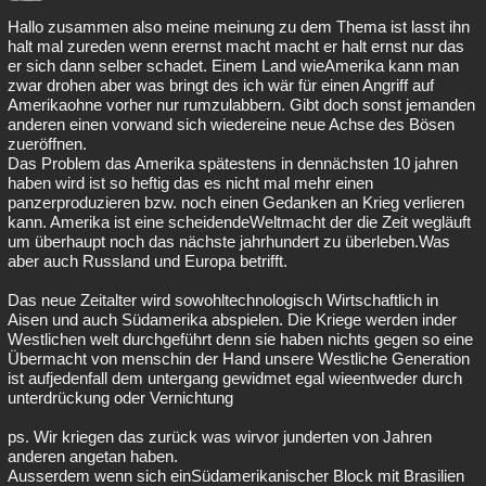
Hallo zusammen also meine meinung zu dem Thema ist lasst ihn
halt mal zureden wenn erernst macht macht er halt ernst nur das
er sich dann selber schadet. Einem Land wieAmerika kann man
zwar drohen aber was bringt des ich wär für einen Angriff auf
Amerikaohne vorher nur rumzulabbern. Gibt doch sonst jemanden
anderen einen vorwand sich wiedereine neue Achse des Bösen
zueröffnen.
Das Problem das Amerika spätestens in dennächsten 10 jahren
haben wird ist so heftig das es nicht mal mehr einen
panzerproduzieren bzw. noch einen Gedanken an Krieg verlieren
kann. Amerika ist eine scheidendeWeltmacht der die Zeit wegläuft
um überhaupt noch das nächste jahrhundert zu überleben.Was
aber auch Russland und Europa betrifft.
Das neue Zeitalter wird sowohltechnologisch Wirtschaftlich in
Aisen und auch Südamerika abspielen. Die Kriege werden inder
Westlichen welt durchgeführt denn sie haben nichts gegen so eine
Übermacht von menschin der Hand unsere Westliche Generation
ist aufjedenfall dem untergang gewidmet egal wieentweder durch
unterdrückung oder Vernichtung
ps. Wir kriegen das zurück was wirvor junderten von Jahren
anderen angetan haben.
Ausserdem wenn sich einSüdamerikanischer Block mit Brasilien