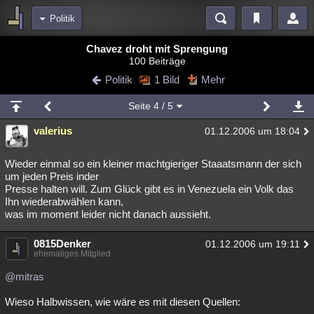
Politik
Bereiche
Chavez droht mit Sprengung
100 Beiträge
Echtzeit
Diskussionen
Blogs
Videos
Statistiken
Politik
1 Bild
Mehr
Chat
Wiki
Neuigkeiten
2
Seite
4
/ 5
meine Rubriken
valerius
01.12.2006 um 18:04
Menschen
Wissenschaft
Politik
Mystery
Kriminalfälle
Spiritualität
Verschwörungen
Technologie
Ufologie
Wieder einmal so ein kleiner machtgieriger Staaatsmann der sich
um jeden Preis inder
Presse halten will. Zum Glück gibt es in Venezuela ein Volk das
Natur
Umfragen
Unterhaltung
Ihn wiederabwählen kann,
weitere Rubriken
was im moment leider nicht danach aussieht.
Philosophie
Träume
Orte
Esoterik
Literatur
0815Denker
01.12.2006 um 19:11
ehemaliges Mitglied
Astronomie
Helpdesk
Gruppen
Gaming
Filme
@mitras
Musik
Clash
Verbesserungen
Allmystery
English
Wieso Halbwissen, wie wäre es mit diesen Quellen:
Übersichten