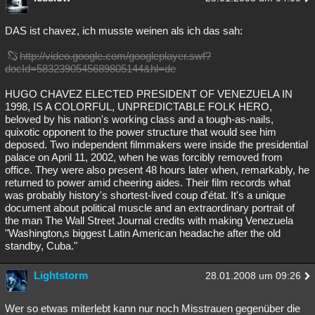
DAS ist chavez, ich musste weinen als ich das sah:
http://video.google.com/googleplayer.swf?
docId=5832390545689805144&hl=de
HUGO CHAVEZ ELECTED PRESIDENT OF VENEZUELA IN
1998, IS A COLORFUL, UNPREDICTABLE FOLK HERO,
beloved by his nation's working class and a tough-as-nails,
quixotic opponent to the power structure that would see him
deposed. Two independent filmmakers were inside the presidential
palace on April 11, 2002, when he was forcibly removed from
office. They were also present 48 hours later when, remarkably, he
returned to power amid cheering aides. Their film records what
was probably history's shortest-lived coup d'état. It's a unique
document about political muscle and an extraordinary portrait of
the man The Wall Street Journal credits with making Venezuela
"Washington‚s biggest Latin American headache after the old
standby, Cuba."
Lightstorm
28.01.2008 um 09:26
Wer so etwas miterlebt kann nur noch Misstrauen gegenüber die