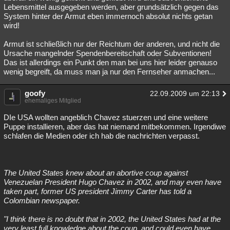
Lebensmittel ausgegeben werden, aber grundsätzlich gegen das
System hinter der Armut eben immernoch absolut nichts getan
wird!
Armut ist schließlich nur der Reichtum der anderen, und nicht die
Ursache mangelnder Spendenbereitschaft oder Subventionen!
Das ist allerdings ein Punkt den man bei uns hier leider genauso
wenig begreift, da muss man ja nur den Fernseher anmachen...
goofy
22.09.2009 um 22:13
ehemaliges Mitglied
DIe USA wollten angeblich Chavez stuerzen und eine weitere
Puppe installieren, aber das hat niemand mitbekommen. Irgendiwe
schlafen die Medien oder ich hab die nachrichten verpasst.
The United States knew about an abortive coup against
Venezuelan President Hugo Chavez in 2002, and may even have
taken part, former US president Jimmy Carter has told a
Colombian newspaper.
"I think there is no doubt that in 2002, the United States had at the
very least full knowledge about the coup, and could even have