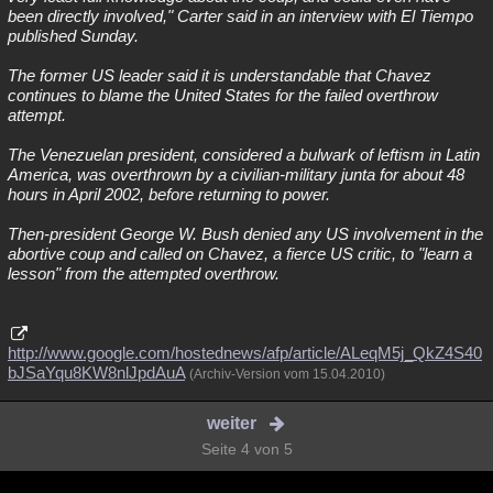
been directly involved," Carter said in an interview with El Tiempo
published Sunday.
The former US leader said it is understandable that Chavez
continues to blame the United States for the failed overthrow
attempt.
The Venezuelan president, considered a bulwark of leftism in Latin
America, was overthrown by a civilian-military junta for about 48
hours in April 2002, before returning to power.
Then-president George W. Bush denied any US involvement in the
abortive coup and called on Chavez, a fierce US critic, to "learn a
lesson" from the attempted overthrow.
http://www.google.com/hostednews/afp/article/ALeqM5j_QkZ4S40
bJSaYqu8KW8nlJpdAuA
(Archiv-Version vom 15.04.2010)
weiter
Seite 4 von 5