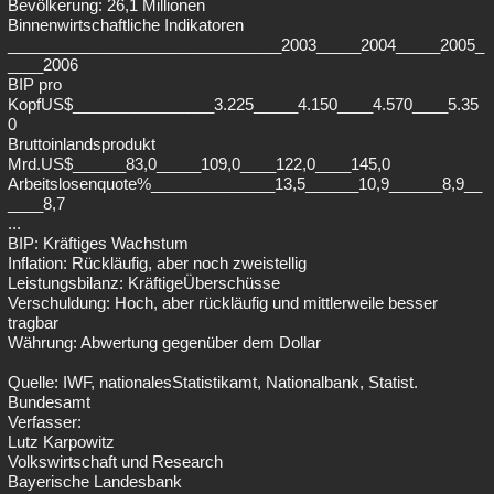
Bevölkerung: 26,1 Millionen
Binnenwirtschaftliche Indikatoren
_______________________________2003_____2004_____2005_
____2006
BIP pro
KopfUS$________________3.225_____4.150____4.570____5.35
0
Bruttoinlandsprodukt
Mrd.US$______83,0_____109,0____122,0____145,0
Arbeitslosenquote%______________13,5______10,9______8,9__
____8,7
...
BIP: Kräftiges Wachstum
Inflation: Rückläufig, aber noch zweistellig
Leistungsbilanz: KräftigeÜberschüsse
Verschuldung: Hoch, aber rückläufig und mittlerweile besser
tragbar
Währung: Abwertung gegenüber dem Dollar
Quelle: IWF, nationalesStatistikamt, Nationalbank, Statist.
Bundesamt
Verfasser:
Lutz Karpowitz
Volkswirtschaft und Research
Bayerische Landesbank