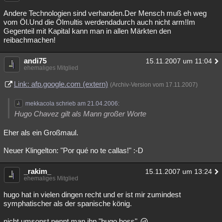
Andere Technologien sind verhanden.Der Mensch muß eh weg
vom Öl.Und die Ölmultis werdendadurch auch nicht arm!Im
Gegenteil mit Kapital kann man in allen Märkten den
reibachmachen!
andi75
15.11.2007 um 11:04
ehemaliges Mitglied
Link: afp.google.com (extern)
(Archiv-Version vom 17.11.2007)
mekkacola schrieb am 21.04.2006:
Hugo Chavez gilt als Mann großer Worte
Eher als ein Großmaul.
Neuer Klingelton: "Por qué no te callas!" :-D
_rakim_
15.11.2007 um 13:24
ehemaliges Mitglied
hugo hat in vielen dingen recht und er ist mir zumindest
symphatischer als der spanische könig.
nicht umsonst nennt man ihn "hugo boss"