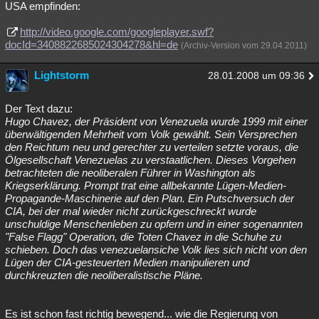
USA empfinden:
http://video.google.com/googleplayer.swf?
docId=3408822685024304278&hl=de
(Archiv-Version vom 29.04.2011)
Lightstorm
28.01.2008 um 09:36
Der Text dazu:
Hugo Chavez, der Präsident von Venezuela wurde 1999 mit einer
überwältigenden Mehrheit vom Volk gewählt. Sein Versprechen
den Reichtum neu und gerechter zu verteilen setzte voraus, die
Ölgesellschaft Venezuelas zu verstaatlichen. Dieses Vorgehen
betrachteten die neoliberalen Führer in Washington als
Kriegserklärung. Prompt trat eine allbekannte Lügen-Medien-
Propagande-Maschinerie auf den Plan. Ein Putschversuch der
CIA, bei der mal wieder nicht zurückgeschreckt wurde
unschuldige Menschenleben zu opfern und in einer sogenannten
"False Flagg" Operation, die Toten Chavez in die Schuhe zu
schieben. Doch das venezuelansiche Volk lies sich nicht von den
Lügen der CIA-gesteuerten Medien manipulieren und
durchkreuzten die neoliberalistische Pläne.
Es ist schon fast richtig bewegend... wie die Regierung von