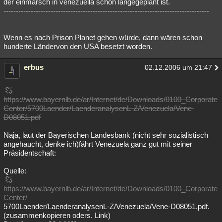
der einmarsch in venezuella schon langegeplant ist.
-----------------------------------------------------------------------------------
Wenn es nach Prison Planet gehen würde, dann wären schon
hunderte Ländervon den USA besetzt worden.
erbus
02.12.2006 um 21:47
https://www.bayernlb.de/ar/Internet/de/Downloads/0100_Corporate
Center/5700Laender/LaenderanalysenL-Z/Venezuela/Vene-
D08051.pdf
Naja, laut der Bayerischen Landesbank (nicht sehr sozialistisch
angehaucht, denke ich)fährt Venezuela ganz gut mit seiner
Präsidentschaft:
Quelle:
https://www.bayernlb.de/ar/Internet/de/Downloads/0100_Corporate
Center/
5700Laender/LaenderanalysenL-Z/Venezuela/Vene-D08051.pdf.
(zusammenkopieren oders. Link)