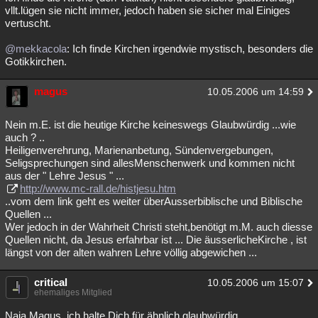
vllt.lügen sie nicht immer, jedoch haben sie sicher mal Einiges
vertuscht.
@mekkacola
: Ich finde Kirchen irgendwie mystisch, besonders die
Gotikkirchen.
magus
10.05.2006 um 14:59
Nein m.E. ist die heutige Kirche keineswegs Glaubwürdig ...wie
auch ? ..
Heiligenverehrung, Marienanbetung, Sündenvergebungen,
Seligsprechungen sind allesMenschenwerk und kommen nicht
aus der " Lehre Jesus " ...
http://www.mc-rall.de/histjesu.htm
..vom dem link geht es weiter überAusserbiblische und Biblische
Quellen ...
Wer jedoch in der Wahrheit Christi steht,benötigt m.M. auch diesse
Quellen nicht, da Jesus erfahrbar ist ... Die äusserlicheKirche , ist
längst von der alten wahren Lehre völlig abgewichen ...
critical
10.05.2006 um 15:07
ehemaliges Mitglied
Naja Magus, ich halte Dich für ähnlich glaubwürdig....