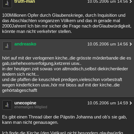
truth-man
10.05.2006 um 14:56
100Millionen Opfer durch Glaubenskriege, durch Inquisition und
das Abschlachten vonganzen Völkern und das in gerade mal
2000Jahren! Ich bin mir sicher die Frage nach derGlaubwürdigkeit,
könnte man nicht verkehrter stellen.
andreasko
10.05.2006 um 14:56
hört auf mit der verlogenen kirche..die grösste mörderbande die es
gab,siehehexenverfolgung,ketzerei usw..
in der heutigen zeit sowas von altmodisch,selbst diekirchenlieder
ändern sich nicht...
und die pfaffen die keuschheit predigen,vieleschon vorbestraft
wegen kinderficken usw..hör mir bloss auf mit der kirche..die
gehörtabgeschafft
unecopine
10.05.2006 um 14:59
ehemaliges Mitglied
Es gibt einen Thread über die Päpstin Johanna und ob's sie gab,
kann man nicht genausagen.
Ich finde die Kirche (den Vatikan) nicht besonders glaubwürdig,