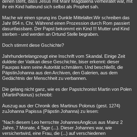
denen steht, dass Jesus mit Marir Magdalena verheiratet war, mit
ihr ein Kind hatteund sich selbst als Prophet sah.
Mache wir einen sprung ins Dunkle Mittelalter.Wir schreiben das
Jahr 854 n. Chr. Während einen Prozession durch Rom passiert
dasunfassbare. Der Papst bekommt ein Kind !!! Mutter und Kind
sterben - und werden an Ortund Stelle begraben.
Doch stimmt diese Gschichte?
Jahrhundertelangzeugt eine Inschrift vom Skandal. Einige Zeit
duldete der Vatikan diese Geschichte, biser erkennt: dieser
Fauxpas kann seine Autorität schmälern. Und beschließt, die
PäpstinJohanna aus den Archiven, den Galerien, aus dem
Gedächtnis der Menschheit zu verbannen.
Die gelang nicht ganz, wie es der Papstchronist Martin von Polen
(MartinPolonus) schreibt:
Auszug aus der Chronik des Martinus Polonus (gest. 1274)
zuJohanna Papissa (Päpstin Johanna) zu lesen:
"Nach diesem Leo herrschte JohannesAnglicus aus Mainz 2
Jahre, 7 Monate, 4 Tage (...). Dieser Johannes war, wie
versichertwird, eine Frau, die (...) auf verschiedenen