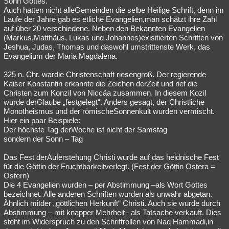
Sohn Gottes.
Auch hatten nicht alleGemeinden die selbe Heilige Schrift, denn im
Besucht
Teilgenommen
Alle
Neue
Geschlossen
Laufe der Jahre gab es etliche Evangelien,man schätzt ihre Zahl
auf über 20 verschiedene. Neben den Bekannten Evangelien
Lesenswert
Schlüsselwörter
(Markus,Matthäus, Lukas und Johannes)exisitierten Schriften von
Jeshua, Judas, Thomas und daswohl umstrittenste Werk, das
Evangelium der Maria Magdalena.
325 n. Chr. wardie Christenschaft riesengroß. Der regierende
Kaiser Konstantin erkannte die Zeichen derZeit und rief die
Christen zum Konzil von Niccäa zusammen. In diesem Kozil
wurde derGlaube „festgelegt“. Anders gesagt, der Christliche
Monotheismus und der römischeSonnenkult wurden vermischt.
Hier ein paar Beispiele:
Der höchste Tag derWoche ist nicht der Samstag
sondern der Sonn – Tag
Das Fest derAuferstehung Christi wurde auf das heidnische Fest
für die Göttin der Fruchtbarkeitverlegt. (Fest der Göttin Ostera =
Ostern)
Die 4 Evangelien wurden – per Abstimmung –als Wort Gottes
bezeichnet. Alle anderen Schriften wurden als unwahr abgetan.
Ähnlich mitder „göttlichen Herkunft“ Christi. Auch sie wurde durch
Abstimmung – mit knapper Mehrheit– als Tatsache verkauft. Dies
steht im Widerspruch zu den Schriftrollen von Naq Hammadi,in