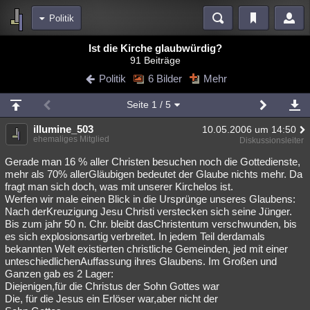
Politik
Bereiche
Ist die Kirche glaubwürdig?
91 Beiträge
Echtzeit
Diskussionen
Blogs
Videos
Statistiken
Politik
6 Bilder
Mehr
Chat
Wiki
Neuigkeiten
2
Seite
1
/ 5
meine Rubriken
illumine_503
10.05.2006 um 14:50
Menschen
Wissenschaft
Politik
Mystery
Kriminalfälle
ehemaliges Mitglied
Diskussionsleiter
Spiritualität
Verschwörungen
Technologie
Ufologie
Gerade man 16 % aller Christen besuchen noch die Gottedienste,
mehr als 70% allerGläubigen bedeutet der Glaube nichts mehr. Da
fragt man sich doch, was mit unserer Kirchelos ist.
Natur
Umfragen
Unterhaltung
Werfen wir male einen Blick in die Ursprünge unseres Glaubens:
weitere Rubriken
Nach derKreuzigung Jesu Christi verstecken sich seine Jünger.
Bis zum jahr 50 n. Chr. bleibt dasChristentum verschwunden, bis
Philosophie
Träume
Orte
Esoterik
Literatur
es sich explosionsartig verbreitet. In jedem Teil derdamals
bekannten Welt existierten christliche Gemeinden, jed mit einer
Astronomie
Helpdesk
Gruppen
Gaming
Filme
unteschiedlichenAuffassung ihres Glaubens. Im Großen und
Ganzen gab es 2 Lager:
Musik
Clash
Verbesserungen
Allmystery
English
Diejenigen,für die Christus der Sohn Gottes war
Die, für die Jesus ein Erlöser war,aber nicht der
Übersichten