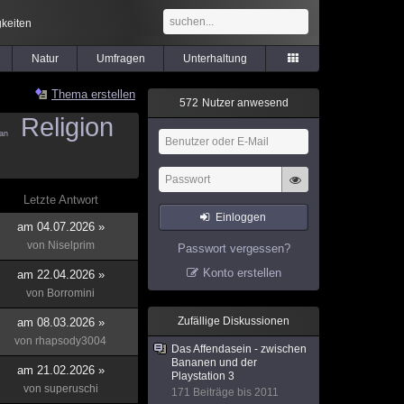
keiten
Natur
Umfragen
Unterhaltung
Thema erstellen
5
7
2
Nutzer anwesend
Religion
an
Letzte Antwort
Einloggen
am 04.07.2026 »
von
Niselprim
Passwort vergessen?
Konto erstellen
am 22.04.2026 »
von
Borromini
Zufällige Diskussionen
am 08.03.2026 »
von
rhapsody3004
Das Affendasein - zwischen
Bananen und der
am 21.02.2026 »
Playstation 3
von
superuschi
171 Beiträge bis 2011