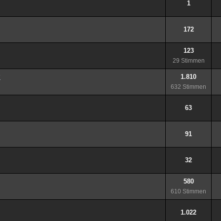
1
172
123
29 Stimmen
?
1.810
632 Stimmen
63
91
32
580
610 Stimmen
1.022