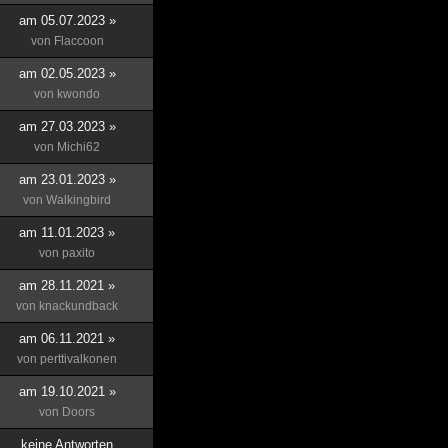
am 05.07.2023 »
von
Flaccoon
am 02.05.2023 »
von
kwondo
am 27.03.2023 »
von
Michi62
am 23.01.2023 »
von
Walkingbird
am 11.01.2023 »
von
paxito
am 28.11.2021 »
von
knackundback
am 06.11.2021 »
von
perttivalkonen
am 19.10.2021 »
von
Doors
keine Antworten