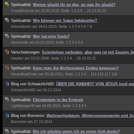
Spiritualität:
Warum glaubt ihr an das, an was ihr glaubt?
CountDracula
am 26.05.2015, Seite:
1
2
3
4
...
22
23
24
25
Spiritualität:
Wie können wir Satan bekämpfen?
tohuwabohu
am 18.01.2015, Seite:
1
2
3
4
5
6
7
8
Spiritualität:
Wer hat eine Seele?
Morumotto
am 03.03.2024, Seite:
1
2
3
4
5
6
Verschwörungen:
Scientology verbieten, aber was ist mit Zeugen J
Hawker
am 23.02.2008, Seite:
1
2
3
4
...
18
19
20
21
Spiritualität:
Kann man die Nichtexistenz Gottes beweisen?
NeverBowDown
am 20.08.2021, Seite:
1
2
3
4
...
115
116
117
118
Blog von
Schwarzlicht82:
ÜBER DIE KINDHEIT VON JESUS (und was 
Schwarzlicht82
am 26.12.2024
Spiritualität:
Christentum in der Endzeit
Lightbringer40
am 19.09.2024, Seite:
1
2
3
4
5
Blog von
Borromini:
Weihnachtsdatum, Wintersonnenwende und Jul
Borromini
am 27.10.2024
Spiritualität:
Bin ich gläubig wenn ich an einen Gott denke?