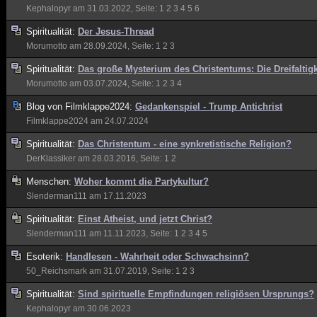
Kephalopyr
am 31.03.2022, Seite:
1
2
3
4
5
6
Spiritualität:
Der Jesus-Thread
Morumotto
am 28.09.2024, Seite:
1
2
3
Spiritualität:
Das große Mysterium des Christentums: Die Dreifaltigk
Morumotto
am 03.07.2024, Seite:
1
2
3
4
Blog von
Filmklappe2024:
Gedankenspiel - Trump Antichrist
Filmklappe2024
am 24.07.2024
Spiritualität:
Das Christentum - eine synkretistische Religion?
DerKlassiker
am 28.03.2016, Seite:
1
2
Menschen:
Woher kommt die Partykultur?
Slenderman111
am 17.11.2023
Spiritualität:
Einst Atheist, und jetzt Christ?
Slenderman111
am 11.11.2023, Seite:
1
2
3
4
5
Esoterik:
Handlesen - Wahrheit oder Schwachsinn?
50_Reichsmark
am 31.07.2019, Seite:
1
2
3
Spiritualität:
Sind spirituelle Empfindungen religiösen Ursprungs?
Kephalopyr
am 30.06.2023