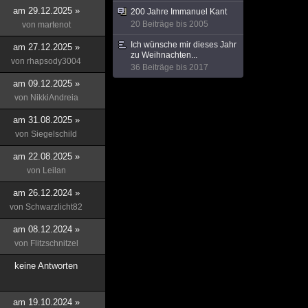
am 29.12.2025 »
200 Jahre Immanuel Kant
20 Beiträge bis 2005
von
martenot
Ich wünsche mir dieses Jahr
am 27.12.2025 »
zu Weihnachten...
von
rhapsody3004
36 Beiträge bis 2017
am 09.12.2025 »
von
NikkiAndreia
am 31.08.2025 »
von
Siegelschild
am 22.08.2025 »
von
Leilan
am 26.12.2024 »
von
Schwarzlicht82
am 08.12.2024 »
von
Flitzschnitzel
keine Antworten
am 19.10.2024 »