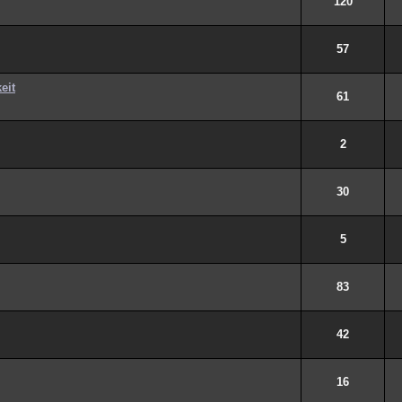
120
57
eit
61
2
30
5
83
42
16