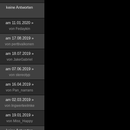
keine Antworten
am 11.01.2020 »
von
Fedaykin
am 17.08.2019 »
von
perttivalkonen
am 18.07.2019 »
von
JakeGabriel
am 07.06.2019 »
von
stereotyp
am 16.04.2019 »
von
Pan_narrans
am 02.03.2019 »
von
IngwerteeImke
am 19.01.2019 »
von
Miss_Happy