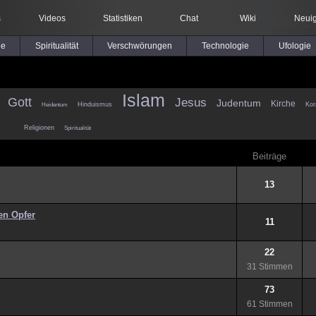
s
Videos
Statistiken
Chat
Wiki
Neuig
le
Spiritualität
Verschwörungen
Technologie
Ufologie
Islam
Gott
Jesus
Judentum
Kirche
Hinduismus
Kor
Heidentum
Religionen
Spiritualität
Beiträge
13
en Opfer
11
22
31 Stimmen
73
61 Stimmen