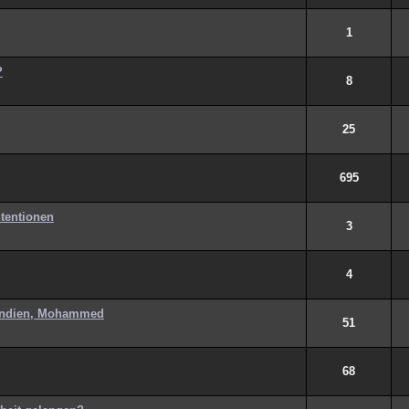
1
?
8
25
695
ntentionen
3
4
 Indien, Mohammed
51
68