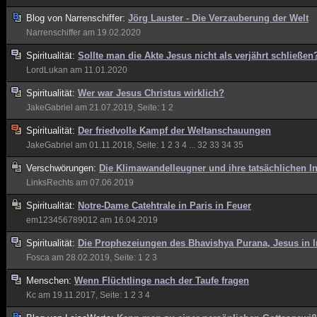
Blog von
Narrenschiffer:
Jörg Lauster - Die Verzauberung der Welt
Narrenschiffer
am 19.02.2020
Spiritualität:
Sollte man die Akte Jesus nicht als verjährt schließen
LordLukan
am 11.01.2020
Spiritualität:
Wer war Jesus Christus wirklich?
JakeGabriel
am 21.07.2019, Seite:
1
2
Spiritualität:
Der friedvolle Kampf der Weltanschauungen
JakeGabriel
am 01.11.2018, Seite:
1
2
3
4
...
32
33
34
35
Verschwörungen:
Die Klimawandelleugner und ihre tatsächlichen I
LinksRechts
am 07.06.2019
Spiritualität:
Notre-Dame Catehtrale in Paris in Feuer
em123456789012
am 16.04.2019
Spiritualität:
Die Prophezeiungen des Bhavishya Purana, Jesus in
Fosca
am 28.02.2019, Seite:
1
2
3
Menschen:
Wenn Flüchtlinge nach der Taufe fragen
Kc
am 19.11.2017, Seite:
1
2
3
4