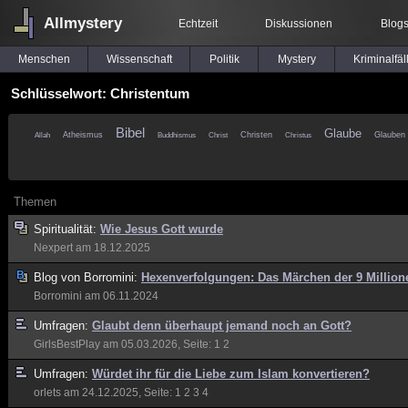
Allmystery
Echtzeit
Diskussionen
Blog
Menschen
Wissenschaft
Politik
Mystery
Kriminalfäl
Schlüsselwort: Christentum
Bibel
Glaube
Atheismus
Buddhismus
Christen
Glauben
Allah
Christ
Christus
Themen
Spiritualität:
Wie Jesus Gott wurde
Nexpert
am 18.12.2025
Blog von
Borromini:
Hexenverfolgungen: Das Märchen der 9 Million
Borromini
am 06.11.2024
Umfragen:
Glaubt denn überhaupt jemand noch an Gott?
GirlsBestPlay
am 05.03.2026, Seite:
1
2
Umfragen:
Würdet ihr für die Liebe zum Islam konvertieren?
orlets
am 24.12.2025, Seite:
1
2
3
4