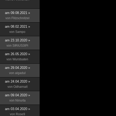
am 09.08.2021 »
von
Flitzschnitzel
am 08.02.2021 »
von
Sampo
am 23.10.2020 »
von
SIRiUS3lPi
am 26.05.2020 »
von
Wurstsaten
am 29.04.2020 »
von
algadul
am 24.04.2020 »
von
Odharnait
am 09.04.2020 »
von
Ninurta
am 03.04.2020 »
von
Rose9