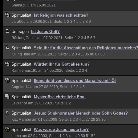
ShakaZulu
am 16.09.2021
Spiritualität:
Ist Religion was schlechtes?
para666
am 29.06.2021, Seite:
1
2
3
4
5
6
7
8
9
Umfragen:
Ist Jesus Gott?
RüstungGottes
am 07.02.2021, Seite:
1
2
3
4
5
6
7
Spiritualität:
Seid ihr für die Abschaffung des Religionsunterrichts
KillingTime
am 20.01.2013, Seite:
1
2
3
4
...
85
86
87
88
Spiritualität:
Würdet ihr für Gott alles tun?
Ramiremas191
am 24.05.2020, Seite:
1
2
3
4
Spiritualität:
Ikonenbild von Jesus und Maria "weint" Öl
Angelus144
am 27.08.2019, Seite:
1
2
3
4
5
Spiritualität:
Mysteriöse christliche Frau
LevTahor
am 29.03.2020, Seite:
1
2
Spiritualität:
Jesus: Stinknormaler Mensch oder Sohn Gottes?
KittyMambo
am 01.02.2008, Seite:
1
2
3
4
...
27
28
29
30
Spiritualität:
Was würde Jesus heute tun?
nemo
am 02.04.2003, Seite:
1
2
3
4
...
49
50
51
52