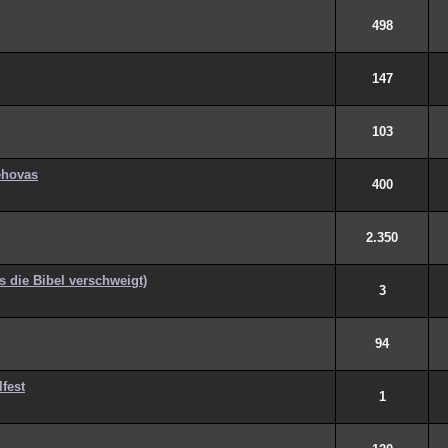
498
147
103
ehovas
400
2.350
die Bibel verschweigt)
3
94
fest
1