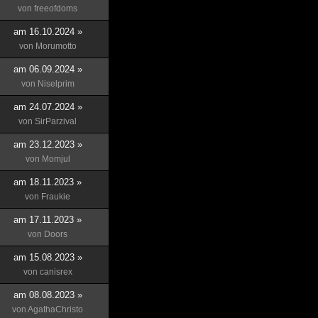
von
freeofdoms
am 16.10.2024 »
von
Morumotto
am 06.09.2024 »
von
Niselprim
am 24.07.2024 »
von
SirParzival
am 23.12.2023 »
von
Momjul
am 18.11.2023 »
von
Fraukie
am 17.11.2023 »
von
Doors
am 15.08.2023 »
von
canisrex
am 08.08.2023 »
von
AgathaChristo