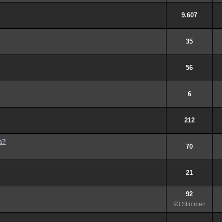
9.607
35
56
6
212
a?
70
21
92
93 Stimmen