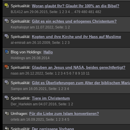
Spiritualität:
Woran glaubt Ihr? Glaubt Ihr 100% an die Bibel?
BJ1412
am 29.06.2015, Seite:
1
2
3
4
...
479
480
481
482
Spiritualität:
Gibt es ein echtes und erlogenes Christentum?
Kephalopyr
am 11.07.2022, Seite:
1
2
Spiritualität:
Kopten und ihre Kirche und ihr Hass auf Muslime
al-emirati
am 26.10.2009, Seite:
1
2
3
Blog von
Holdings:
Hallo
Holdings
am 26.08.2014
Spiritualität:
Glauben an Jesus und NASA, beides gerechtfertigt?
naas
am 26.12.2022, Seite:
1
2
3
4
5
6
7
8
9
10
11
Spiritualität:
Gibt es Überlieferungen zum Alter der biblischen Mari
Sampo
am 16.05.2021, Seite:
1
2
3
4
Spiritualität:
Tiere im Christentum
Der_Harlekin
am 04.07.2016, Seite:
1
2
Umfragen:
Für die Liebe zum Islam konvertieren?
orlets
am 16.09.2021, Seite:
1
2
3
4
5
Spiritualität:
Der zerrissene Vorhang