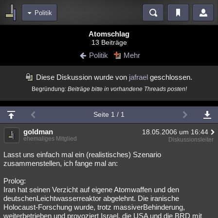
Politik
Bereiche
Atomschlag
13 Beiträge
Echtzeit
Diskussionen
Blogs
Videos
Statistiken
Politik
Mehr
Chat
Wiki
Neuigkeiten
2
Diese Diskussion wurde von
jafrael
geschlossen.
meine Rubriken
Begründung:
Beiträge bitte in vorhandene Threads posten!
Menschen
Wissenschaft
Politik
Mystery
Kriminalfälle
Spiritualität
Verschwörungen
Technologie
Ufologie
Seite 1 / 1
Natur
goldman
Umfragen
Unterhaltung
18.05.2006 um 16:44
ehemaliges Mitglied
Diskussionsleiter
weitere Rubriken
Lasst uns einfach mal ein (realistisches) Szenario
Philosophie
Träume
Orte
Esoterik
Literatur
zusammenstellen, ich fange mal an:
Astronomie
Helpdesk
Gruppen
Gaming
Filme
Prolog:
Iran hat seinen Verzicht auf eigene Atomwaffen und den
deutschenLeichtwasserreaktor abgelehnt. Die iranische
Musik
Clash
Verbesserungen
Allmystery
English
Holocaust-Forschung wurde, trotz massiverBehinderung,
Übersichten
weiterbetrieben und provoziert Israel, die USA und die BRD mit