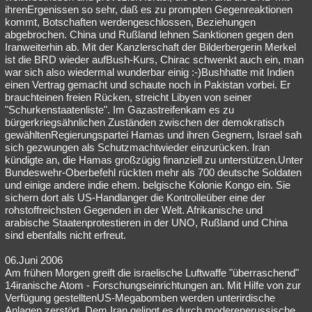
ihrenErgenissen so sehr, daß es zu prompten Gegenreaktionen
Besucht
Teilgenommen
Alle
Neue
Geschlossen
kommt, Botschaften werdengeschlossen, Beziehungen
abgebrochen. China und Rußland lehnen Sanktionen gegen den
Lesenswert
Schlüsselwörter
Iranweiterhin ab. Mit der Kanzlerschaft der Bilderbergerin Merkel
ist die BRD wieder aufBush-Kurs, Chirac schwenkt auch ein, man
war sich also wiedermal wunderbar einig :-)Bushhatte mit Indien
einen Vertrag gemacht und schaute noch in Pakistan vorbei. Er
brauchteinen freien Rücken, streicht Libyen von seiner
"Schurkenstaatenliste". Im Gazastreifenkam es zu
bürgerkriegsähnlichen Zuständen zwischen der demokratisch
gewähltenRegierungspartei Hamas und ihren Gegnern, Israel sah
sich gezwungen als Schutzmachtwieder einzurücken. Iran
kündigte an, die Hamas großzügig finanziell zu unterstützen.Unter
Bundeswehr-Oberbefehl rückten mehr als 700 deutsche Soldaten
und einige andere indie ehem. belgische Kolonie Kongo ein. Sie
sichern dort als US-Handlanger die Kontrolleüber eine der
rohstoffreichsten Gegenden in der Welt. Afrikanische und
arabische Staatenprotestieren in der UNO, Rußland und China
sind ebenfalls nicht erfreut.
06.Juni 2006
Am frühen Morgen greift die israelische Luftwaffe "überraschend"
14iranische Atom - Forschungseinrichtungen an. Mit Hilfe von zur
Verfügung gestelltenUS-Megabomben werden unterirdische
Anlagen zerstört. Dem Iran gelingt es durch moderenerussische