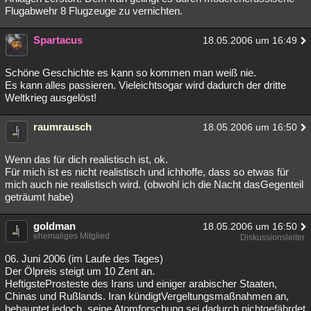
Flugabwehr 8 Flugzeuge zu vernichten.
Spartacus
18.05.2006 um 16:49
Schöne Geschichte es kann so kommen man weiß nie.
Es kann alles passieren. Vieleichtsogar wird dadurch der dritte
Weltkrieg ausgelöst!
raumrausch
18.05.2006 um 16:50
Wenn das für dich realistisch ist, ok.
Für mich ist es nicht realistisch und ichhoffe, dass so etwas für
mich auch nie realistisch wird. (obwohl ich die Nacht dasGegenteil
geträumt habe)
goldman
18.05.2006 um 16:50
ehemaliges Mitglied
Diskussionsleiter
06. Juni 2006 (im Laufe des Tages)
Der Ölpreis steigt um 10 Zent an.
HeftigsteProsteste des Irans und einiger arabischer Staaten,
Chinas und Rußlands. Iran kündigtVergeltungsmaßnahmen an,
behauptet jedoch, seine Atomforschung sei dadurch nichtgefährdet