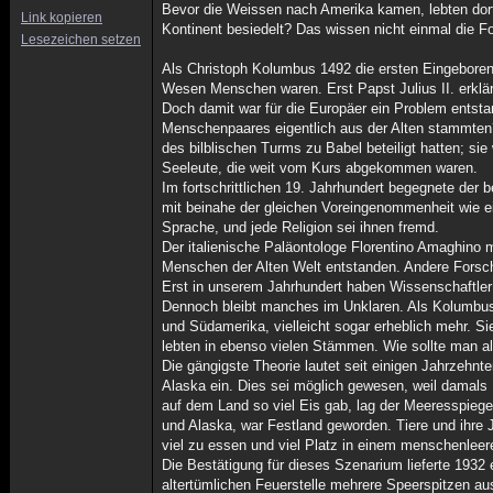
Bevor die Weissen nach Amerika kamen, lebten dort
Link kopieren
Kontinent besiedelt? Das wissen nicht einmal die Fo
Lesezeichen setzen
Als Christoph Kolumbus 1492 die ersten Eingeborene
Wesen Menschen waren. Erst Papst Julius II. erkl
Doch damit war für die Europäer ein Problem ents
Menschenpaares eigentlich aus der Alten stammten?
des bilblischen Turms zu Babel beteiligt hatten; sie
Seeleute, die weit vom Kurs abgekommen waren.
Im fortschrittlichen 19. Jahrhundert begegnete der
mit beinahe der gleichen Voreingenommenheit wie e
Sprache, und jede Religion sei ihnen fremd.
Der italienische Paläontologe Florentino Amaghino
Menschen der Alten Welt entstanden. Andere Forsch
Erst in unserem Jahrhundert haben Wissenschaftler M
Dennoch bleibt manches im Unklaren. Als Kolumbus
und Südamerika, vielleicht sogar erheblich mehr. S
lebten in ebenso vielen Stämmen. Wie sollte man a
Die gängigste Theorie lautet seit einigen Jahrzehnt
Alaska ein. Dies sei möglich gewesen, weil damals 
auf dem Land so viel Eis gab, lag der Meeresspiege
und Alaska, war Festland geworden. Tiere und ihre
viel zu essen und viel Platz in einem menschenlee
Die Bestätigung für dieses Szenarium lieferte 1932
altertümlichen Feuerstelle mehrere Speerspitzen aus