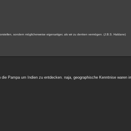
s vorstellen, sondern möglicherweise eigenartiger, als wir zu denken vermögen. (J.B.S. Haldane)
 die Pampa um Indien zu entdecken. naja, geographische Kenntnise waren im 