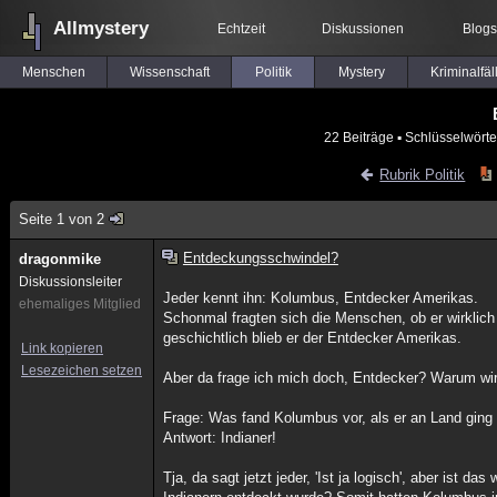
Allmystery
Echtzeit
Diskussionen
Blogs
Menschen
Wissenschaft
Politik
Mystery
Kriminalfäl
22 Beiträge
▪ Schlüsselwörte
Rubrik Politik
Seite 1 von 2
Entdeckungsschwindel?
dragonmike
Diskussionsleiter
Jeder kennt ihn: Kolumbus, Entdecker Amerikas.
ehemaliges Mitglied
Schonmal fragten sich die Menschen, ob er wirklich 
geschichtlich blieb er der Entdecker Amerikas.
Link kopieren
Lesezeichen setzen
Aber da frage ich mich doch, Entdecker? Warum wi
Frage: Was fand Kolumbus vor, als er an Land ging
Antwort: Indianer!
Tja, da sagt jetzt jeder, 'Ist ja logisch', aber ist