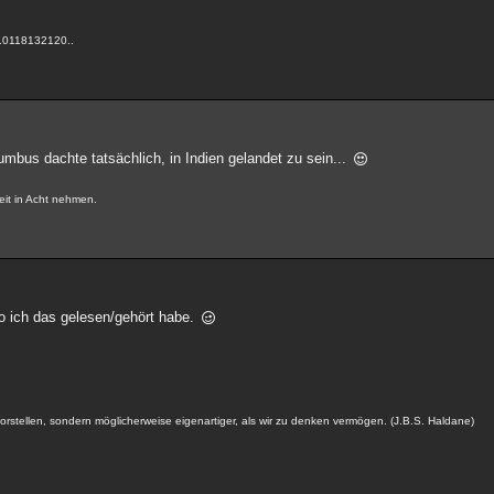
.0118132120..
umbus dachte tatsächlich, in Indien gelandet zu sein...
eit in Acht nehmen.
 wo ich das gelesen/gehört habe.
s vorstellen, sondern möglicherweise eigenartiger, als wir zu denken vermögen. (J.B.S. Haldane)