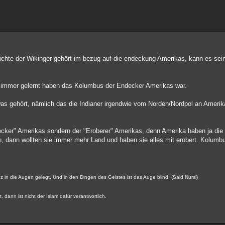
chichte der Wikinger gehört im bezug auf die endeckung Amerikas, kann es se
e immer gelernt haben das Kolumbus der Endecker Amerikas war.
etwas gehört, nämlich das die Indianer irgendwie vom Norden/Nordpol an Amer
cker" Amerikas sondern der "Eroberer" Amerikas, denn Amerika haben ja die
ch, dann wollten sie immer mehr Land und haben sie alles mit erobert. Kolumbu
nz in die Augen gelegt. Und in den Dingen des Geistes ist das Auge blind. (Said Nursi)
 dann ist nicht der Islam dafür verantwortlich.