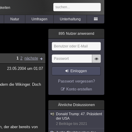
keiten
Natur
Umfragen
Unterhaltung
8
9
5
Nutzer anwesend
1
2
nächste
23.05.2004 um 01:07
Einloggen
Passwort vergessen?
ondern die Wikinger. Doch
Konto erstellen
Ähnliche Diskussionen
Donald Trump: 47. Präsident
der USA
2 Beiträge bis 2021
n, der aber bereits von