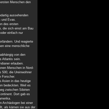
e ersten Menschen den
emdartig aussehenden
s und Evas.
en des ersten
, die sich einst am Bau
 oder einfach nur
erländern. Und reagierte
men eine menschliche
unabhängig von den
 Atlantis sein.
ndianer erlauben.
ionen Menschen in Nord-
ls 500, die Ureinwohner
e Forscher.
s Asien in das heutige
ten bedeckten. Weil es
weg zwischen Sibirien
ontinent. Dort gab es
amerika.
n Archäologen bei einer
llt, als kämen sie aus der