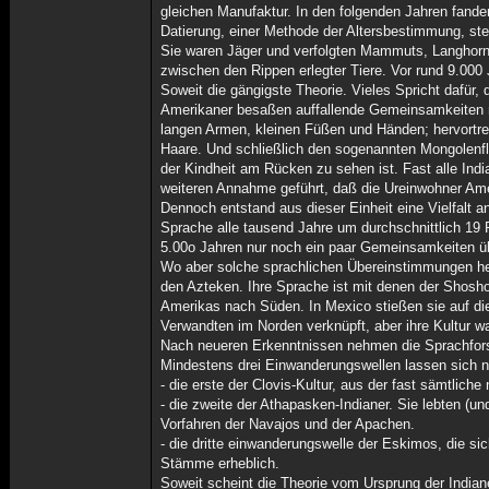
gleichen Manufaktur. In den folgenden Jahren fande
Datierung, einer Methode der Altersbestimmung, stel
Sie waren Jäger und verfolgten Mammuts, Langhornb
zwischen den Rippen erlegter Tiere. Vor rund 9.000
Soweit die gängigste Theorie. Vieles Spricht dafür,
Amerikaner besaßen auffallende Gemeinsamkeiten m
langen Armen, kleinen Füßen und Händen; hervortr
Haare. Und schließlich den sogenannten Mongolenfl
der Kindheit am Rücken zu sehen ist. Fast alle Ind
weiteren Annahme geführt, daß die Ureinwohner Am
Dennoch entstand aus dieser Einheit eine Vielfalt 
Sprache alle tausend Jahre um durchschnittlich 19
5.00o Jahren nur noch ein paar Gemeinsamkeiten üb
Wo aber solche sprachlichen Übereinstimmungen he
den Azteken. Ihre Sprache ist mit denen der Shosh
Amerikas nach Süden. In Mexico stießen sie auf die 
Verwandten im Norden verknüpft, aber ihre Kultur w
Nach neueren Erkenntnissen nehmen die Sprachforsc
Mindestens drei Einwanderungswellen lassen sich 
- die erste der Clovis-Kultur, aus der fast sämtlic
- die zweite der Athapasken-Indianer. Sie lebten (u
Vorfahren der Navajos und der Apachen.
- die dritte einwanderungswelle der Eskimos, die si
Stämme erheblich.
Soweit scheint die Theorie vom Ursprung der Indian