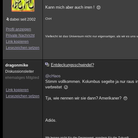
Kann mich aber auch irren !
ChH
dabei seit 2002
Profil anzeigen
Private Nachricht
Vielleicht ist das Universum nicht nur eigenartiger, als wir es un
Link kopieren
Lesezeichen setzen
Entdeckungsschwindel?
dragonmike
Diskussionsleiter
@cHaos
ehemaliges Mitglied
Stimm vollkommen. Kolumbus segelte ja nur raus in
verbreitet
Link kopieren
Lesezeichen setzen
Tja, wie nennen wir sie dann? Amerikaner?
Adiós.
Wir lernen nicht für die Gegenwart, sondern für die Zukunft.