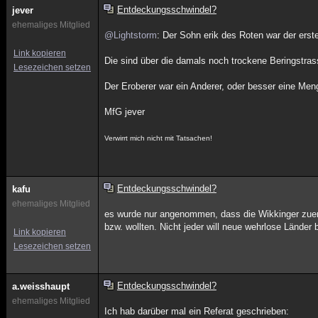
Entdeckungsschwindel?
jever
ehemaliges Mitglied
@Lightstorm
: Der Sohn erik des Roten war der erste
Link kopieren
Die sind über die damals noch trockene Beringstr
Lesezeichen setzen
Der Eroberer war ein Anderer, oder besser eine Me
MfG jever
Verwirrt mich nicht mit Tatsachen!
Entdeckungsschwindel?
kafu
ehemaliges Mitglied
es wurde nur angenommen, dass die Wikkinger zuerst 
bzw. wollten. Nicht jeder will neue wehrlose Länder
Link kopieren
Lesezeichen setzen
Entdeckungsschwindel?
a.weisshaupt
ehemaliges Mitglied
Ich hab darüber mal ein Referat geschrieben: