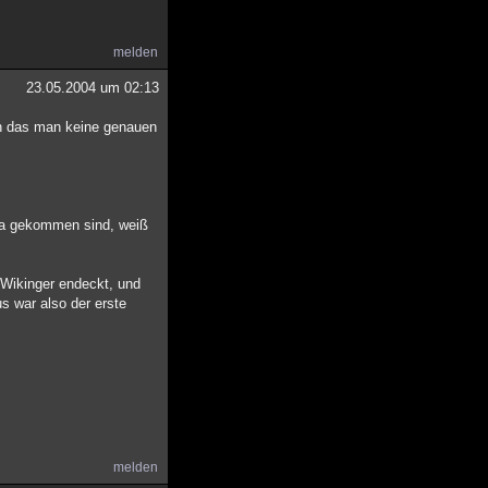
melden
23.05.2004 um 02:13
in das man keine genauen
ika gekommen sind, weiß
 Wikinger endeckt, und
s war also der erste
melden