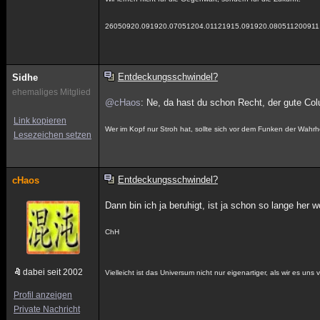
26050920.091920.07051204.01121915.091920.080511200911
Entdeckungsschwindel?
Sidhe
ehemaliges Mitglied
@cHaos
: Ne, da hast du schon Recht, der gute Col
Link kopieren
Wer im Kopf nur Stroh hat, sollte sich vor dem Funken der Wahrh
Lesezeichen setzen
Entdeckungsschwindel?
cHaos
Dann bin ich ja beruhigt, ist ja schon so lange her
ChH
dabei seit 2002
Vielleicht ist das Universum nicht nur eigenartiger, als wir es un
Profil anzeigen
Private Nachricht