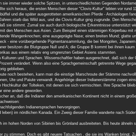
n sie immer wieder solche Spitzen, in unterschiedlichsten Gegenden Nordamer
lte sich heraus, die ersten Menschen dieser "Clovis-Kultur" lebten vor rund 1
üffel und die später ausgerotteten amerikanischen Pferde - Archäologen fa
 Jahren starb das Wild aus, und die Clovis-Kultur ging zugrunde. Den Mensche
 daß sie stimmt. Zumal sie auch durch biologische Erkenntnisse unterstützt wir
it den Menschen aus Asien. Zum Beispiel einen stämmigen Körperbau mit re
etende Wangenknochen; eine ausgeprägte Nase; einen breiten Mund; glatte u
eck - eine vorübergehende Pigmentansammlung, die bei Mongolen, Japanern u
ianer besitzen die Blutgruppe Null und A; die Gruppe B kommt bei ihnen kaum 
erikas aus einem relativ eng umgrenzten Gebiet Asiens stammten.
an Kulturen und Sprachen. Wissenschaftler haben ausgerechnet, daß sich der
 Prozent verändert. Wenn also eine Sprachgemeinschaft getrennte Wege gega
rig geblieben.
ute noch bestehen, kann man die einstige Marschroute der Stämme nachvoll
onen, Ute und Paiute verwandt. Angehörige dieser Indianerstämme zogen ein
Hochkultur der Tolteken, mit denen sie sich vermischten. Ihre Sprache blieb 
ar eine andere geworden.
her an, daß die Indianer den amerikanischen Kontinent nicht in einem große
nachweisen:
he nachfolgenden Indianersprachen hervorgingen.
nd leben) im nördlichen Kanada. Ein Zweig dieser Familie wanderte nach Süden
ch im hohen Norden von Sibirien bis Grönland ausbreiteten. Bis heute ähneln s
er zu stimmen. Doch es gibt neuere Tatsachen , die sie ins Wanken bringt. Z