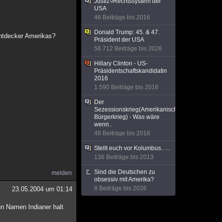
Justiz-/Rechtssystem der
USA
46 Beiträge bis 2016
Donald Trump: 45. & 47.
Entdecker Amerikas?
Präsident der USA
56.712 Beiträge bis 2026
Hillary Clinton - US-
Präsidentschaftskandidatin
2016
1.590 Beiträge bis 2016
Der
Sezessionskrieg(Amerikanischer
Bürgerkrieg) - Was wäre
wenn..
48 Beiträge bis 2018
Stellt euch vor Kolumbus…..
136 Beiträge bis 2013
Sind die Deutschen zu
melden
obsessiv mit Amerika?
8 Beiträge bis 2026
23.05.2004 um 01:14
nn Namen Indianer halt