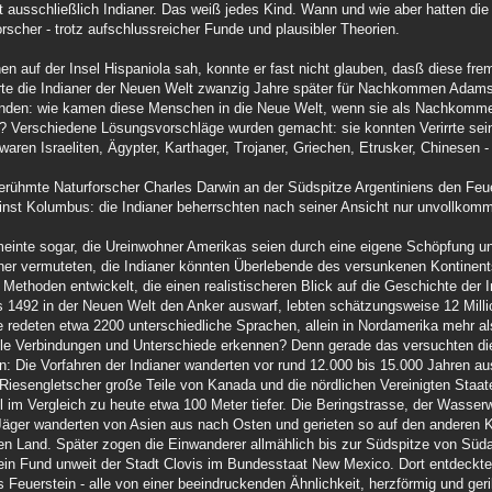
 ausschließlich Indianer. Das weiß jedes Kind. Wann und wie aber hatten di
rscher - trotz aufschlussreicher Funde und plausibler Theorien.
n auf der Insel Hispaniola sah, konnte er fast nicht glauben, dasß diese fr
ärte die Indianer der Neuen Welt zwanzig Jahre später für Nachkommen Adam
tanden: wie kamen diese Menschen in die Neue Welt, wenn sie als Nachkomm
 Verschiedene Lösungsvorschläge wurden gemacht: sie konnten Verirrte sein
 waren Israeliten, Ägypter, Karthager, Trojaner, Griechen, Etrusker, Chinesen -
 berühmte Naturforscher Charles Darwin an der Südspitze Argentiniens den Feu
inst Kolumbus: die Indianer beherrschten nach seiner Ansicht nur unvollkom
 meinte sogar, die Ureinwohner Amerikas seien durch eine eigene Schöpfung 
er vermuteten, die Indianer könnten Überlebende des versunkenen Kontinents
ethoden entwickelt, die einen realistischeren Blick auf die Geschichte der I
 1492 in der Neuen Welt den Anker auswarf, lebten schätzungsweise 12 Mill
ie redeten etwa 2200 unterschiedliche Sprachen, allein in Nordamerika mehr a
lle Verbindungen und Unterschiede erkennen? Denn gerade das versuchten di
en: Die Vorfahren der Indianer wanderten vor rund 12.000 bis 15.000 Jahren au
Riesengletscher große Teile von Kanada und die nördlichen Vereinigten Staa
l im Vergleich zu heute etwa 100 Meter tiefer. Die Beringstrasse, der Wasser
 Jäger wanderten von Asien aus nach Osten und gerieten so auf den anderen K
ren Land. Später zogen die Einwanderer allmählich bis zur Südspitze von Süd
 ein Fund unweit der Stadt Clovis im Bundesstaat New Mexico. Dort entdeckte
 Feuerstein - alle von einer beeindruckenden Ähnlichkeit, herzförmig und geri