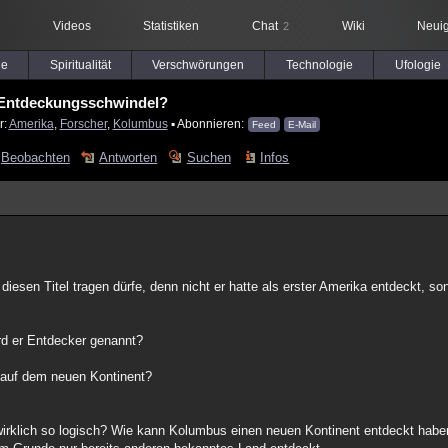
Videos
Statistiken
Chat
Wiki
Neuig
2
le
Spiritualität
Verschwörungen
Technologie
Ufologie
Entdeckungsschwindel?
r:
Amerika
,
Forscher
,
Kolumbus
▪ Abonnieren:
Feed
E-Mail
Beobachten
Antworten
Suchen
Infos
diesen Titel tragen dürfe, denn nicht er hatte als erster Amerika entdeckt, s
rd er Entdecker genannt?
 auf dem neuen Kontinent?
 das wirklich so logisch? Wie kann Kolumbus einen neuen Kontinent entdeckt habe