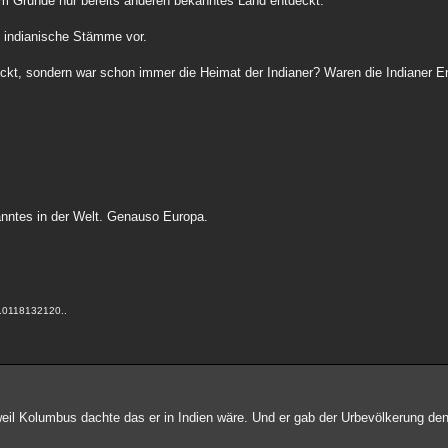
m Grunde nur bereits anderen bekanntes Land entdeckt.
s indianische Stämme vor.
ckt, sondern war schon immer die Heimat der Indianer? Waren die Indianer 
nntes in der Welt. Genauso Europa.
.0118132120..
 weil Kolumbus dachte das er in Indien wäre. Und er gab der Urbevölkerung de