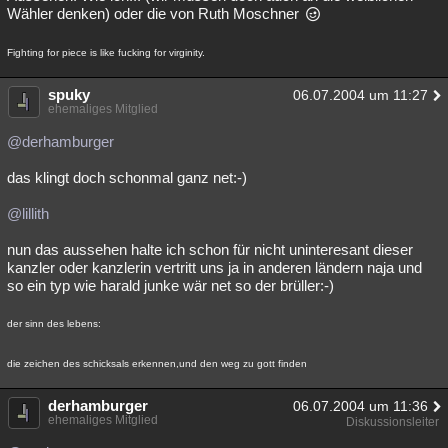
Wähler denken) oder die von Ruth Moschner
Fighting for piece is like fucking for virginity.
spuky
06.07.2004 um 11:27
ehemaliges Mitglied
@derhamburger
das klingt doch schonmal ganz net:-)
@lillith
nun das aussehen halte ich schon für nicht uninteresant dieser
kanzler oder kanzlerin vertritt uns ja in anderen ländern naja und
so ein typ wie harald junke wär net so der brüller:-)
der sinn des lebens:
die zeichen des schicksals erkennen,und den weg zu gott finden
derhamburger
06.07.2004 um 11:36
ehemaliges Mitglied
Diskussionsleiter