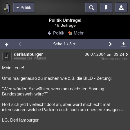
Politik
Bereiche
Politik Umfrage!
46 Beiträge
Echtzeit
Diskussionen
Blogs
Videos
Statistiken
Politik
Mehr
Chat
Wiki
Neuigkeiten
Seite
1
/ 3
meine Rubriken
derhamburger
06.07.2004 um 09:24
Menschen
Wissenschaft
Politik
Mystery
Kriminalfälle
ehemaliges Mitglied
Diskussionsleiter
Spiritualität
Verschwörungen
Technologie
Ufologie
Moin Leute!
Ums mal genauso zu machen wie z.B. die BILD - Zeitung:
Natur
Umfragen
Unterhaltung
weitere Rubriken
"Wen würden Sie wählen, wenn am nächsten Sonntag
Bundestagswahl wäre?"
Philosophie
Träume
Orte
Esoterik
Literatur
Hört sich jetzt vielleicht doof an, aber würd mich echt mal
Astronomie
Helpdesk
Gruppen
Gaming
Filme
interessieren welche Parteien euch noch am ehesten zusagen...
Musik
Clash
Verbesserungen
Allmystery
English
LG, DerHamburger
Übersichten