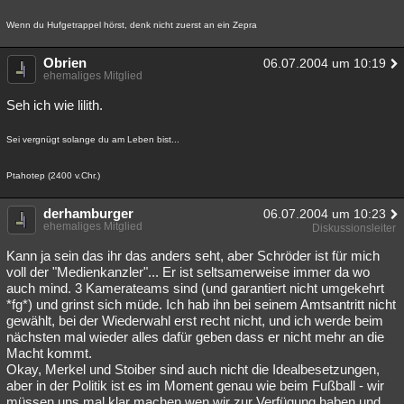
Wenn du Hufgetrappel hörst, denk nicht zuerst an ein Zepra
Obrien
06.07.2004 um 10:19
ehemaliges Mitglied
Seh ich wie lilith.
Sei vergnügt solange du am Leben bist...
Ptahotep (2400 v.Chr.)
derhamburger
06.07.2004 um 10:23
ehemaliges Mitglied
Diskussionsleiter
Kann ja sein das ihr das anders seht, aber Schröder ist für mich
voll der "Medienkanzler"... Er ist seltsamerweise immer da wo
auch mind. 3 Kamerateams sind (und garantiert nicht umgekehrt
*fg*) und grinst sich müde. Ich hab ihn bei seinem Amtsantritt nicht
gewählt, bei der Wiederwahl erst recht nicht, und ich werde beim
nächsten mal wieder alles dafür geben dass er nicht mehr an die
Macht kommt.
Okay, Merkel und Stoiber sind auch nicht die Idealbesetzungen,
aber in der Politik ist es im Moment genau wie beim Fußball - wir
müssen uns mal klar machen wen wir zur Verfügung haben und