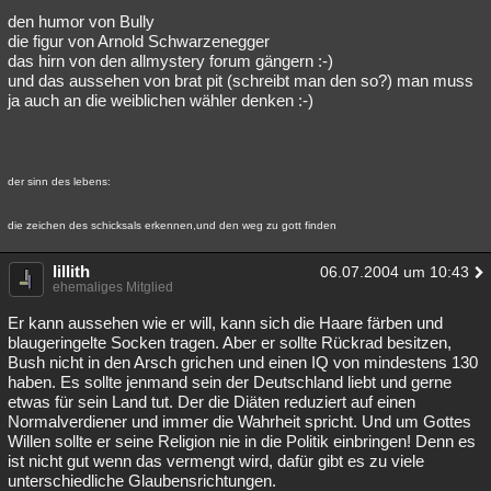
den humor von Bully
die figur von Arnold Schwarzenegger
das hirn von den allmystery forum gängern :-)
und das aussehen von brat pit (schreibt man den so?) man muss
ja auch an die weiblichen wähler denken :-)
der sinn des lebens:
die zeichen des schicksals erkennen,und den weg zu gott finden
lillith
06.07.2004 um 10:43
ehemaliges Mitglied
Er kann aussehen wie er will, kann sich die Haare färben und
blaugeringelte Socken tragen. Aber er sollte Rückrad besitzen,
Bush nicht in den Arsch grichen und einen IQ von mindestens 130
haben. Es sollte jenmand sein der Deutschland liebt und gerne
etwas für sein Land tut. Der die Diäten reduziert auf einen
Normalverdiener und immer die Wahrheit spricht. Und um Gottes
Willen sollte er seine Religion nie in die Politik einbringen! Denn es
ist nicht gut wenn das vermengt wird, dafür gibt es zu viele
unterschiedliche Glaubensrichtungen.