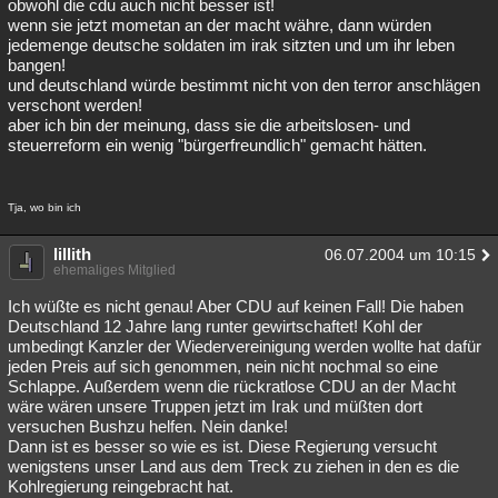
obwohl die cdu auch nicht besser ist!
wenn sie jetzt mometan an der macht währe, dann würden
jedemenge deutsche soldaten im irak sitzten und um ihr leben
bangen!
und deutschland würde bestimmt nicht von den terror anschlägen
verschont werden!
aber ich bin der meinung, dass sie die arbeitslosen- und
steuerreform ein wenig "bürgerfreundlich" gemacht hätten.
Tja, wo bin ich
lillith
06.07.2004 um 10:15
ehemaliges Mitglied
Ich wüßte es nicht genau! Aber CDU auf keinen Fall! Die haben
Deutschland 12 Jahre lang runter gewirtschaftet! Kohl der
umbedingt Kanzler der Wiedervereinigung werden wollte hat dafür
jeden Preis auf sich genommen, nein nicht nochmal so eine
Schlappe. Außerdem wenn die rückratlose CDU an der Macht
wäre wären unsere Truppen jetzt im Irak und müßten dort
versuchen Bushzu helfen. Nein danke!
Dann ist es besser so wie es ist. Diese Regierung versucht
wenigstens unser Land aus dem Treck zu ziehen in den es die
Kohlregierung reingebracht hat.