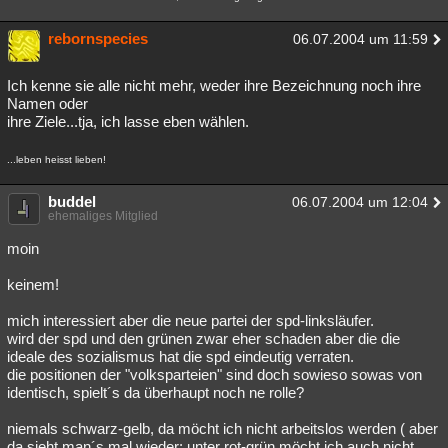
rebornspecies
06.07.2004 um 11:59
Ich kenne sie alle nicht mehr, weder ihre Bezeichnung noch ihre
Namen oder
ihre Ziele...tja, ich lasse eben wählen.
...leben heisst lieben!
buddel
06.07.2004 um 12:04
ehemaliges Mitglied
moin
keinem!
mich interessiert aber die neue partei der spd-linksläufer.
wird der spd und den grünen zwar eher schaden aber die die
ideale des sozialismus hat die spd eindeutig verraten.
die positionen der "volksparteien" sind doch sowieso sowas von
identisch, spielt´s da überhaupt noch ne rolle?
niemals schwarz-gelb, da möcht ich nicht arbeitslos werden ( aber
da sieht man´s mal wieder: unter rot-grün möcht ich auch nicht