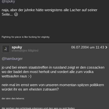
@spuky
naja, aber der juhnke hätte wenigstens alle Lacher auf seiner
Seite...
Fighting for piece is like fucking for virginity.
spuky
06.07.2004 um 11:43
ehemaliges Mitglied
@hamburger
jo und bei einem staatstreffen in russland zeigt er den cossacken
wo der badel den most herholt und vordert alle zum vodka
wettsaufen raus :-)
nein mal im ernst wem von unseren momentan spitzen politikern
würdet ihr es am ehesten zutrauen?
der sinn des lebens:
die zeichen des schicksals erkennen,und den weg zu gott finden