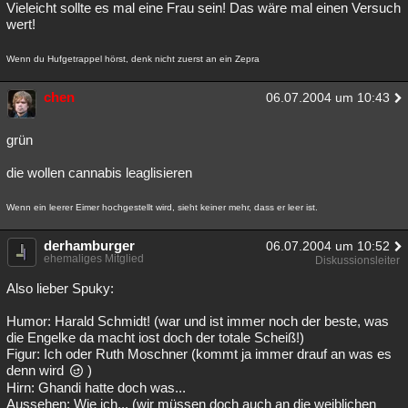
Vieleicht sollte es mal eine Frau sein! Das wäre mal einen Versuch
wert!
Wenn du Hufgetrappel hörst, denk nicht zuerst an ein Zepra
chen
06.07.2004 um 10:43
grün
die wollen cannabis leaglisieren
Wenn ein leerer Eimer hochgestellt wird, sieht keiner mehr, dass er leer ist.
derhamburger
06.07.2004 um 10:52
ehemaliges Mitglied
Diskussionsleiter
Also lieber Spuky:
Humor: Harald Schmidt! (war und ist immer noch der beste, was
die Engelke da macht iost doch der totale Scheiß!)
Figur: Ich oder Ruth Moschner (kommt ja immer drauf an was es
denn wird
)
Hirn: Ghandi hatte doch was...
Aussehen: Wie ich... (wir müssen doch auch an die weiblichen