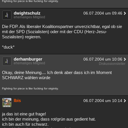
Fighting for piece is like fucking for virginity.
Besucht
Teilgenommen
Alle
Neue
Geschlossen
dwightschulz
06.07.2004 um 09:46
Lesenswert
ehemaliges Mitglied
Schlüsselwörter
Die FDP. Als liberaler Koalitionspartner unverzichtbar, egal ob sie
mit der SPD (Sozialisten) oder mit der CDU (Herz-Jesu-
Sozialisten) regieren.
*duck*
derhamburger
06.07.2004 um 10:06
ehemaliges Mitglied
Diskussionsleiter
Okay, deine Meinung.... Ich denk aber dass ich im Moment
SCHWARZ wählen würde
Fighting for piece is like fucking for virginity.
Ibis
06.07.2004 um 10:14
ja das ist eine gut frage!
ich bin der meinung, dass rot/grün aus gedient hat.
ich bin auch für schwarz.