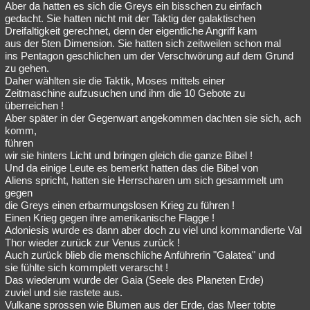
Aber da hatten es sich die Greys ein bisschen zu einfach
gedacht. Sie hatten nicht mit der Taktig der galaktischen
Dreifaltigkeit gerechnet, denn der eigentliche Angriff kam
aus der 5ten Dimension. Sie hatten sich zeitweilen schon mal
ins Pentagon geschlichen um der Verschwörung auf dem Grund
zu gehen.
Daher wählten sie die Taktik, Moses mittels einer
Zeitmaschine aufzusuchen und ihm die 10 Gebote zu
überreichen !
Aber später in der Gegenwart angekommen dachten sie sich, ach
komm,
führen
wir sie hinters Licht und bringen gleich die ganze Bibel !
Und da einige Leute es bemerkt hatten das die Bibel von
Aliens spricht, hatten sie Herrscharen um sich gesammelt um
gegen
die Greys einen erbarmungslosen Krieg zu führen !
Einen Krieg gegen ihre amerikanische Flagge !
Adoniesis wurde es dann aber doch zu viel und kommandierte Val
Thor wieder zurück zur Venus zurück !
Auch zurück blieb die menschliche Anführerin "Galatea" und
sie fühlte sich kommplett verarscht !
Das wiederum wurde der Gaia (Seele des Planeten Erde)
zuviel und sie rastete aus.
Vulkane sprossen wie Blumen aus der Erde, das Meer tobte