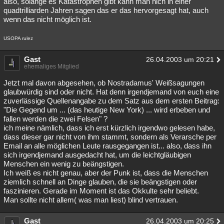
also, solange es Katastrophen gibt kann man nich in einer
quadtrilliarden Jahren sagen das er das hervorgesagt hat, auch
wenn das nicht möglich ist.
USOPA rulez
Gast
26.04.2003 um 20:21
ehemaliges Mitglied
Jetzt mal davon abgesehen, ob Nostradamus' Weißsagungen
glaubwürdig sind oder nicht. Hat denn irgendjemand von euch eine
zuverlässige Quellenangabe zu dem Satz aus dem ersten Beitrag:
"Die Gegend um ... (das heutige New York) ... wird erbeben und
fallen werden die zwei Felsen" ?
ich meine nämlich, dass ich erst kürzlich irgendwo gelesen habe,
dass dieser gar nicht von ihm stammt, sondern als Verarsche per
Email an alle möglichen Leute rausgegangen ist... also, dass ihn
sich irgendjemand ausgedacht hat, um die leichtgläubigen
Menschen ein wenig zu beängstigen.
Ich weiß es nicht genau, aber der Punk ist, dass die Menschen
ziemlich schnell an Dinge glauben, die sie beängstigen oder
faszinieren. Gerade im Moment ist das Okkulte sehr beliebt.
Man sollte nicht allem( was man liest) blind vertrauen.
Gast
26.04.2003 um 20:25