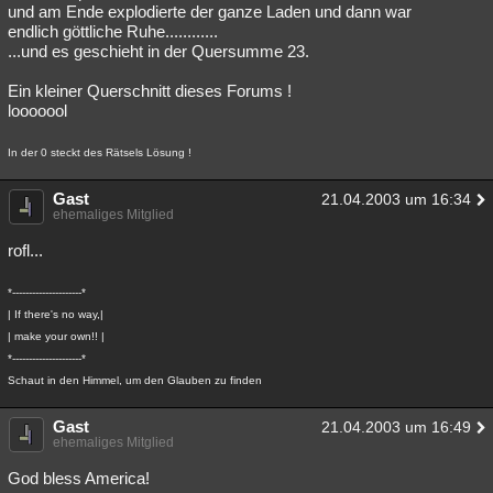
und am Ende explodierte der ganze Laden und dann war
endlich göttliche Ruhe............
...und es geschieht in der Quersumme 23.
Ein kleiner Querschnitt dieses Forums !
looooool
In der 0 steckt des Rätsels Lösung !
Gast
21.04.2003 um 16:34
ehemaliges Mitglied
rofl...
*---------------------*
| If there's no way,|
| make your own!! |
*---------------------*
Schaut in den Himmel, um den Glauben zu finden
Gast
21.04.2003 um 16:49
ehemaliges Mitglied
God bless America!