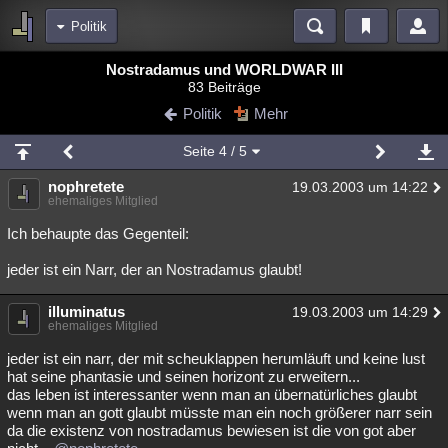
Politik
Bereiche
Nostradamus und WORLDWAR III
83 Beiträge
Echtzeit
Diskussionen
Blogs
Videos
Statistiken
Politik
Mehr
Chat
Wiki
Neuigkeiten
Seite
4
/ 5
meine Rubriken
nophretete
19.03.2003 um 14:22
Menschen
Wissenschaft
Politik
Mystery
Kriminalfälle
ehemaliges Mitglied
Spiritualität
Verschwörungen
Technologie
Ufologie
Ich behaupte das Gegenteil:
jeder ist ein Narr, der an Nostradamus glaubt!
Natur
Umfragen
Unterhaltung
weitere Rubriken
illuminatus
19.03.2003 um 14:29
ehemaliges Mitglied
Philosophie
Träume
Orte
Esoterik
Literatur
jeder ist ein narr, der mit scheuklappen herumläuft und keine lust
Astronomie
Helpdesk
Gruppen
Gaming
Filme
hat seine phantasie und seinen horizont zu erweitern...
das leben ist interessanter wenn man an übernatürliches glaubt
Musik
Clash
Verbesserungen
Allmystery
English
wenn man an gott glaubt müsste man ein noch größerer narr sein
da die existenz von nostradamus bewiesen ist die von got aber
Übersichten