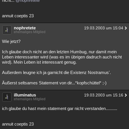
nicht...
@nophretete
Besucht
Teilgenommen
Alle
Neue
Geschlossen
annuit coeptis 23
Lesenswert
Schlüsselwörter
nophretete
19.03.2003 um 15:04
ehemaliges Mitglied
Wie jetzt?
Ich glaube doch nicht an den letzten Humbug, nur damit mein
Leben interessanter wird (was es im übrigen dadruch auch nicht
wird). Mein Leben ist interessant genug.
Außerdem leugne ich ja garnicht die Existenz Nostramus'.
Äußerst seltsames Statement von dir...*kopfschüttel* ;-)
illuminatus
19.03.2003 um 15:16
ehemaliges Mitglied
ich glaube du hast mein statement gar nicht verstanden..........
annuit coeptis 23