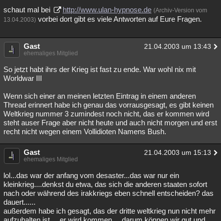
schaut mal bei
http://www.ulan-hypnose.de
(Archiv-Version vom
vorbei dort gibt es viele Antworten auf Eure Fragen.
13.04.2003)
Gast
21.04.2003 um 13:43
ehemaliges Mitglied
So jetzt habt ihrs der Krieg ist fast zu ende. War wohl nix mit
Worldwar III
Wenn sich einer an meinen letzten Eintrag in einem anderen
Thread erinnert habe ich genau das vorrausgesagt, es gibt keinen
Weltkrieg nummer 3 zumindest noch nicht, das er kommen wird
steht auser Frage aber nicht heute und auch nicht morgen und erst
recht nicht wegen einem Vollidioten Namens Bush.
Gast
21.04.2003 um 15:13
ehemaliges Mitglied
lol...das war der anfang vom desaster...das war nur ein
kleinkrieg....denkst du etwa, das sich die anderen staaten sofort
nach oder während des irakkriegs eben schnell entscheiden? das
dauert......
außerdem habe ich gesagt, das der dritte weltkrieg nun nicht mehr
aufzuhalten ist.... er wird kommen.... darum können wir gut und