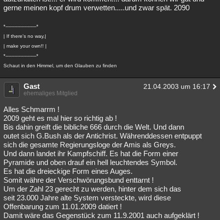
gerne meinen kopf drum verwetten.....und zwar spät. 2090
*---------------------*
| If there's no way,|
| make your own!! |
*---------------------*
Schaut in den Himmel, um den Glauben zu finden
Gast
21.04.2003 um 16:17
ehemaliges Mitglied
Alles Schmarrm !
2009 geht es mal hier so richtig ab !
Bis dahin greift die bibliche 666 durch die Welt. Und dann
outet sich G.Bush als der Antichrist. Währenddessen entpuppt
sich die gesamte Regierungsloge der Amis als Greys.
Und dann landet ihr Kampfschiff. Es hat die Form einer
Pyramide und oben drauf ein hell leuchtendes Symbol.
Es hat die dreieckige Form eines Auges.
Somit währe der Verschwörungsbund enttarnt !
Um der Zahl 23 gerecht zu werden, hinter dem sich das
seit 23.000 Jahre alte System versteckte, wird diese
Offenbarung zum 11.01.2009 datiert !
Damit wäre das Gegenstück zum 11.9.2001 auch aufgeklärt !