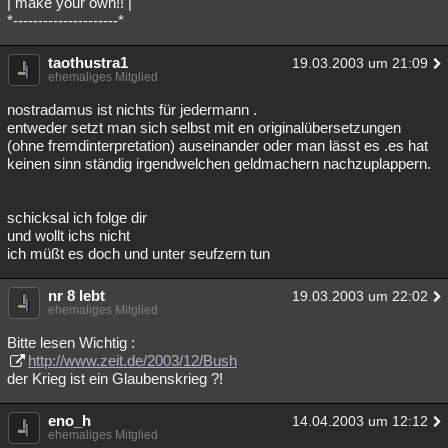
| make your own!! |
*---------------------*
taothustra1
19.03.2003 um 21:09
ehemaliges Mitglied
nostradamus ist nichts für jedermann .
entweder setzt man sich selbst mit en originalübersetzungen
(ohne fremdinterpretation) auseinander oder man lässt es .es hat
keinen sinn ständig irgendwelchen geldmachern nachzuplappern.
schicksal ich folge dir
und wollt ichs nicht
ich müßt es doch und unter seufzern tun
nr 8 lebt
19.03.2003 um 22:02
ehemaliges Mitglied
Bitte lesen Wichtig :
http://www.zeit.de/2003/12/Bush
der Krieg ist ein Glaubenskrieg ?!
eno_h
14.04.2003 um 12:12
ehemaliges Mitglied