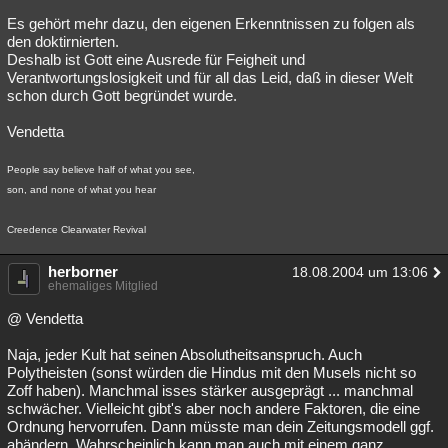
Es gehört mehr dazu, den eigenen Erkenntnissen zu folgen als
den doktirnierten.
Deshalb ist Gott eine Ausrede für Feigheit und
Verantwortungslosigkeit und für all das Leid, daß in dieser Welt
schon durch Gott begründet wurde.
Vendetta
People say believe half of what you see,
son, and none of what you hear
Creedence Clearwater Revival
herborner
18.08.2004 um 13:06
ehemaliges Mitglied
@ Vendetta
Naja, jeder Kult hat seinen Absolutheitsanspruch. Auch
Polytheisten (sonst würden die Hindus mit den Musels nicht so
Zoff haben). Manchmal isses stärker ausgeprägt ... manchmal
schwächer. Vielleicht gibt's aber noch andere Faktoren, die eine
Ordnung hervorrufen. Dann müsste man dein Zeitungsmodell ggf.
abändern. Wahrscheinlich kann man auch mit einem ganz