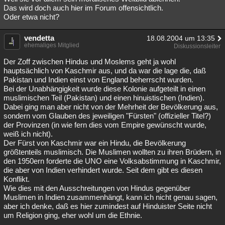
Das wird doch auch hier im Forum offensichtlich.
Oder etwa nicht?
vendetta
18.08.2004 um 13:35
ehemaliges Mitglied
Diskussionsleiter
Der Zoff zwischen Hindus und Moslems geht ja wohl
hauptsächlich von Kaschmir aus, und da war die lage die, daß
Pakistan und Indien einst von England beherrscht wurden.
Bei der Unabhängigkeit wurde diese Kolonie aufgeteilt in einen
muslimischen Teil (Pakistan) und einen hinuistischen (Indien).
Dabei ging man aber nicht von der Mehrheit der Bevölkerung aus,
sondern vom Glauben des jeweiligen "Fürsten" (offizieller Titel?)
der Provinzen (in wie fern dies vom Empire gewünscht wurde,
weiß ich nicht).
Der Fürst von Kaschmir war ein Hindu, die Bevölkerung
größtenteils muslimisch. Die Muslimen wollten zu ihren Brüdern, in
den 1950ern forderte die UNO eine Volksabstimmung in Kaschmir,
die aber von Indien verhindert wurde. Seit dem gibt es diesen
Konflikt.
Wie dies mit den Ausschreitungen von Hindus gegenüber
Muslimen in Indien zusammenhängt, kann ich nicht genau sagen,
aber ich denke, daß es hier zumindest auf Hinduister Seite nicht
um Religion ging, eher wohl um die Ethnie.