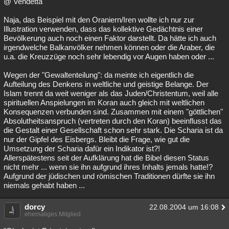
@ Vendetta
Naja, das Beispiel mit den Oraniern/Iren wollte ich nur zur
Illustration verwenden, dass das kollektive Gedächtnis einer
Bevölkerung auch noch einen Faktor darstellt. Da hätte ich auch
irgendwelche Balkanvölker nehmen können oder die Araber, die
u.a. die Kreuzzüge noch sehr lebendig vor Augen haben oder ...
Wegen der "Gewaltenteilung": da meinte ich eigentlich die
Aufteilung des Denkens in weltliche und geistige Belange. Der
Islam trennt da weit weniger als das Juden/Christentum, weil alle
spirituellen Anspielungen im Koran auch gleich mit weltlichen
Konsequenzen verbunden sind. Zusammen mit einem "göttlichen"
Absolutheitsanspruch (vertreten durch den Koran) beeinflusst das
die Gestalt einer Gesellschaft schon sehr stark. Die Scharia ist da
nur der Gipfel des Eisbergs. Bleibt die Frage, wie gut die
Umsetzung der Scharia dafür ein Indikator ist?!
Allerspätestens seit der Aufklärung hat die Bibel diesen Status
nicht mehr ... wenn sie ihn aufgrund ihres Inhalts jemals hatte!?
Aufgrund der jüdischen und römischen Traditionen dürfte sie ihn
niemals gehabt haben ...
dorcy
22.08.2004 um 16:08
ehemaliges Mitglied