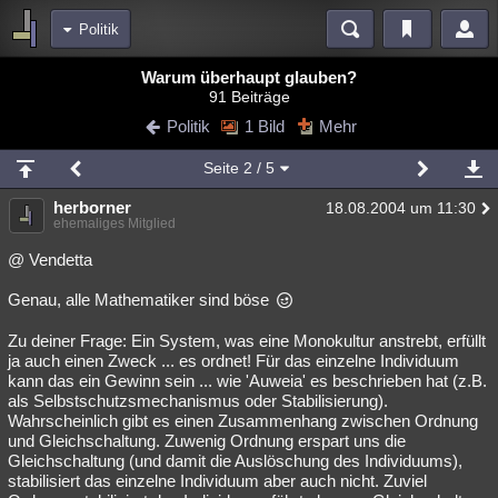
Politik
Bereiche
Warum überhaupt glauben?
91 Beiträge
Echtzeit
Diskussionen
Blogs
Videos
Statistiken
Politik
1 Bild
Mehr
Chat
Wiki
Neuigkeiten
2
Seite
2
/ 5
meine Rubriken
herborner
18.08.2004 um 11:30
Menschen
Wissenschaft
Politik
Mystery
Kriminalfälle
ehemaliges Mitglied
Spiritualität
Verschwörungen
Technologie
Ufologie
@ Vendetta
Genau, alle Mathematiker sind böse
Natur
Umfragen
Unterhaltung
weitere Rubriken
Zu deiner Frage: Ein System, was eine Monokultur anstrebt, erfüllt
ja auch einen Zweck ... es ordnet! Für das einzelne Individuum
Philosophie
Träume
Orte
Esoterik
Literatur
kann das ein Gewinn sein ... wie 'Auweia' es beschrieben hat (z.B.
als Selbstschutzsmechanismus oder Stabilisierung).
Astronomie
Helpdesk
Gruppen
Gaming
Filme
Wahrscheinlich gibt es einen Zusammenhang zwischen Ordnung
und Gleichschaltung. Zuwenig Ordnung erspart uns die
Musik
Clash
Verbesserungen
Allmystery
English
Gleichschaltung (und damit die Auslöschung des Individuums),
stabilisiert das einzelne Individuum aber auch nicht. Zuviel
Übersichten