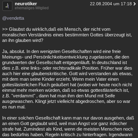
neurotiker
22.08.2004 um 17:18
ehemaliges Mitglied
@vendetta
>> Glaubst du wirklich,daß ein Mensch, der nicht vom
moralischen Verständnis eines bestimmten Gottes überzeugt ist,
an ihn glauben wird?
Ja, absolut. In den wenigsten Gesellschaften wird eine freie
Meinungs- und Persönlichkeitsentwicklung zugelassen, die den
grundwerten der Gesellschaft entgegenläuft. In deutschland ist
dies z.B. eine links- oder rechtsradikale Position. Früher war dies
auch hier eine glaubenskritische. Gott wird verstanden als etwas,
mit dem man seine Kinder erzieht. Wenn mein Vater einen
gotteslästerlichen Fluch geäußert hat (wobei wir heute noch nicht
einmal mehr merken würden, daß so etwas gottestlästerlich ist,
z.B. "verdammt" , dann hat man ihm den Mund mit Seife
ausgewaschen. Klingt jetzt vielleicht abgedroschen, aber so war
es nun mal.
In einer solchen Gesellschaft kann man nur davon ausgehen, daß
an einen Gott geglaubt wird, weil man Angst vor ganz irdischer
strafe hat. Zumindest als Kind, wenn die meisten Menschen noch
das bedürfnis haben, Regeln kritisch zu hinterfragen. Irgendwann