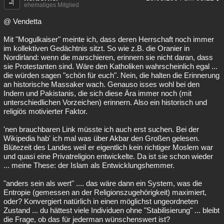
ehemaliges Mitglied
@ Vendetta
Mit "Mogulkaiser" meinte ich, dass deren Herrschaft noch immer
im kollektiven Gedächtnis sitzt. So wie z.B. die Oranier in
Nordirland: wenn die marschieren, erinnern sie nicht daran, dass
sie Protestanten sind. Wäre den Katholiken wahrscheinlich egal ...
die würden sagen "schön für euch". Nein, die halten die Erinnerung
an historische Massaker wach. Genauso isses wohl bei den
Indern und Pakistanis, die sich diese Ära immer noch (mit
unterschiedlichen Vorzeichen) erinnern. Also ein historisch und
religiös motivierter Faktor.
'nen brauchbaren Link müsste ich auch erst suchen. Bei der
Wikipedia hab' ich mal was über Akbar den Großen gelesen.
Blütezeit des Landes weil er eigentlich kein richtiger Moslem war
und quasi eine Privatreligion entwickelte. Da ist sie schon wieder
... meine These: der Islam als Entwicklungshemmer.
"anders sein als wert" .... das wäre dann ein System, was die
Entropie (gemessen an der Religionszugehörigkeit) maximiert,
oder? Konvergiert natürlich in einen möglichst ungeordneten
Zustand ... du hättest viele Individuen ohne "Stabilisierung" ... bleibt
die Frage, ob das für jederman wünschenswert ist?