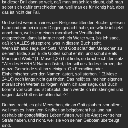
ist dieser Drill dann so weit, daß man tatsächlich glaubt, daß man
selbst sich dafür entschieden hat, weil man es für richtig hält, aber
das ist nicht der Fall.
Und selbst wenn ich eines der Religionsstiftenden Bücher gelesen
habe und mir bei einigen Dingen gedacht habe, die würde ich jetzt
annehmen, weil sie meinem moralischen Verständnis
entsprechen, dann ist immer noch ein Weiter weg, bis ich sage,
daß ich ALLES akzeptiere, was in diesem Buch steht.
Wenn ich also sage, der Satz "Und Gott schuf den Menschen zu
seinem Bilde, zum Bilde Gottes schuf er ihn; und schuf sie als
Mann und Weib." (1. Mose 1,27) hut finde, so brache ich den satz
"Wer des HERRN Namen lästert, der soll des Todes sterben; die
ganze Gemeinde soll ihn steinigen. Ob Fremdling oder
Einheimischer, wer den Namen lästert, soll sterben. " (3.Mose
24,16) noch lange nicht gut finden. Das heißt es, meinen eigenen
moralischen Werten zu folgen. Wenn ich aber sage, daß Buch
kommt von Gott und ist absolut, dann werde ich ihn steinigen und
sagen, daß Gott es befohlen hat.<<
Du hast recht, es gibt Menschen, die an Gott glauben -vor allem,
weil man es ihnen von Kindheit an beigebracht hat- und nur
deshalb ein gottgefälliges Leben führen ,weil sie Angst vor seiner
Strafe haben, und nicht, weil sie von seinen Geboten überzeugt
sind.