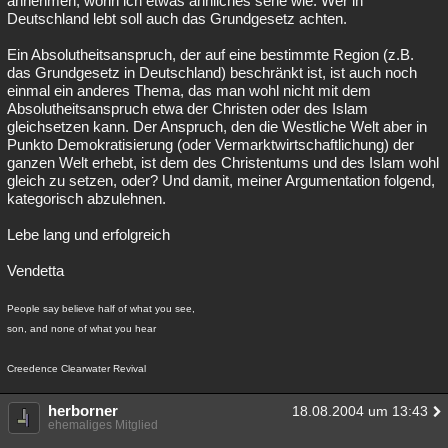
annehmen, worin ich etwas ähnliches sehe wie: Wer in
Deutschland lebt soll auch das Grundgesetz achten.
Ein Absolutheitsanspruch, der auf eine bestimmte Region (z.B.
das Grundgesetz in Deutschland) beschränkt ist, ist auch noch
einmal ein anderes Thema, das man wohl nicht mit dem
Absolutheitsanspruch etwa der Christen oder des Islam
gleichsetzen kann. Der Anspruch, den die Westliche Welt aber in
Punkto Demokratisierung (oder Vermarktwirtschaftlichung) der
ganzen Welt erhebt, ist dem des Christentums und des Islam wohl
gleich zu setzen, oder? Und damit, meiner Argumentation folgend,
kategorisch abzulehnen.
Lebe lang und erfolgreich
Vendetta
People say believe half of what you see,
son, and none of what you hear
Creedence Clearwater Revival
herborner
18.08.2004 um 13:43
ehemaliges Mitglied