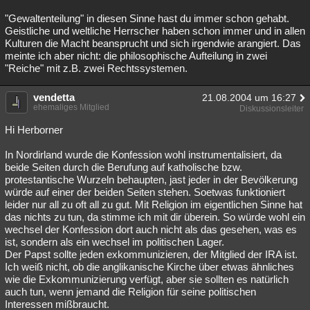
"Gewaltenteilung" in diesen Sinne hast du immer schon gehabt.
Geistliche und weltliche Herrscher haben schon immer und in allen
Kulturen die Macht beansprucht und sich irgendwie arangiert. Das
meinte ich aber nicht: die philosophische Aufteilung in zwei
"Reiche" mit z.B. zwei Rechtssystemen.
vendetta
21.08.2004 um 16:27
ehemaliges Mitglied
Diskussionsleiter
Hi Herborner
In Nordirland wurde die Konfession wohl instrumentalisiert, da
beide Seiten durch die Berufung auf katholische bzw.
protestantische Wurzeln behaupten, jast jeder in der Bevölkerung
würde auf einer der beiden Seiten stehen. Soetwas funktioniert
leider nur all zu oft all zu gut. Mit Religion im eigentlichen Sinne hat
das nichts zu tun, da stimme ich mit dir überein. So würde wohl ein
wechsel der Konfession dort auch nicht als das gesehen, was es
ist, sondern als ein wechsel im politischen Lager.
Der Papst sollte jeden exkommunizieren, der Mitglied der IRA ist.
Ich weiß nicht, ob die anglikanische Kirche über etwas ähnliches
wie die Exkommunizierung verfügt, aber sie sollten es natürlich
auch tun, wenn jemand die Religion für seine politischen
Interessen mißbraucht.