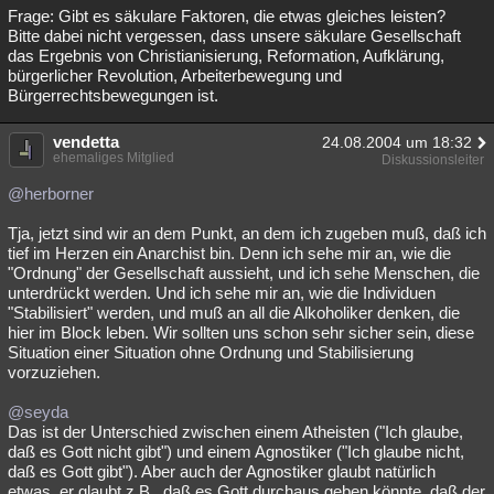
Frage: Gibt es säkulare Faktoren, die etwas gleiches leisten?
Bitte dabei nicht vergessen, dass unsere säkulare Gesellschaft
das Ergebnis von Christianisierung, Reformation, Aufklärung,
bürgerlicher Revolution, Arbeiterbewegung und
Bürgerrechtsbewegungen ist.
vendetta
24.08.2004 um 18:32
ehemaliges Mitglied
Diskussionsleiter
@herborner
Tja, jetzt sind wir an dem Punkt, an dem ich zugeben muß, daß ich
tief im Herzen ein Anarchist bin. Denn ich sehe mir an, wie die
"Ordnung" der Gesellschaft aussieht, und ich sehe Menschen, die
unterdrückt werden. Und ich sehe mir an, wie die Individuen
"Stabilisiert" werden, und muß an all die Alkoholiker denken, die
hier im Block leben. Wir sollten uns schon sehr sicher sein, diese
Situation einer Situation ohne Ordnung und Stabilisierung
vorzuziehen.
@seyda
Das ist der Unterschied zwischen einem Atheisten ("Ich glaube,
daß es Gott nicht gibt") und einem Agnostiker ("Ich glaube nicht,
daß es Gott gibt"). Aber auch der Agnostiker glaubt natürlich
etwas, er glaubt z.B., daß es Gott durchaus geben könnte, daß der