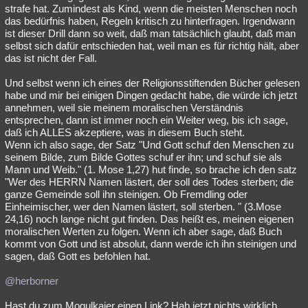
strafe hat. Zumindest als Kind, wenn die meisten Menschen noch
das bedürfnis haben, Regeln kritisch zu hinterfragen. Irgendwann
ist dieser Drill dann so weit, daß man tatsächlich glaubt, daß man
selbst sich dafür entschieden hat, weil man es für richtig hält, aber
das ist nicht der Fall.
Und selbst wenn ich eines der Religionsstiftenden Bücher gelesen
habe und mir bei einigen Dingen gedacht habe, die würde ich jetzt
annehmen, weil sie meinem moralischen Verständnis
entsprechen, dann ist immer noch ein Weiter weg, bis ich sage,
daß ich ALLES akzeptiere, was in diesem Buch steht.
Wenn ich also sage, der Satz "Und Gott schuf den Menschen zu
seinem Bilde, zum Bilde Gottes schuf er ihn; und schuf sie als
Mann und Weib." (1. Mose 1,27) hut finde, so brache ich den satz
"Wer des HERRN Namen lästert, der soll des Todes sterben; die
ganze Gemeinde soll ihn steinigen. Ob Fremdling oder
Einheimischer, wer den Namen lästert, soll sterben. " (3.Mose
24,16) noch lange nicht gut finden. Das heißt es, meinen eigenen
moralischen Werten zu folgen. Wenn ich aber sage, daß Buch
kommt von Gott und ist absolut, dann werde ich ihn steinigen und
sagen, daß Gott es befohlen hat.
@herborner
Hast du zum Mogulkaier einen Link? Hab jetzt nichts wirklich