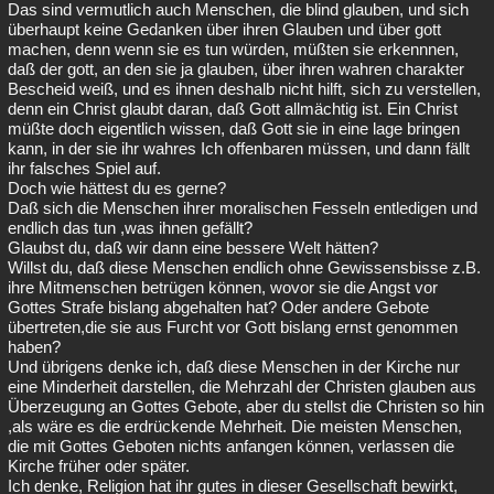
Das sind vermutlich auch Menschen, die blind glauben, und sich
überhaupt keine Gedanken über ihren Glauben und über gott
machen, denn wenn sie es tun würden, müßten sie erkennnen,
daß der gott, an den sie ja glauben, über ihren wahren charakter
Bescheid weiß, und es ihnen deshalb nicht hilft, sich zu verstellen,
denn ein Christ glaubt daran, daß Gott allmächtig ist. Ein Christ
müßte doch eigentlich wissen, daß Gott sie in eine lage bringen
kann, in der sie ihr wahres Ich offenbaren müssen, und dann fällt
ihr falsches Spiel auf.
Doch wie hättest du es gerne?
Daß sich die Menschen ihrer moralischen Fesseln entledigen und
endlich das tun ,was ihnen gefällt?
Glaubst du, daß wir dann eine bessere Welt hätten?
Willst du, daß diese Menschen endlich ohne Gewissensbisse z.B.
ihre Mitmenschen betrügen können, wovor sie die Angst vor
Gottes Strafe bislang abgehalten hat? Oder andere Gebote
übertreten,die sie aus Furcht vor Gott bislang ernst genommen
haben?
Und übrigens denke ich, daß diese Menschen in der Kirche nur
eine Minderheit darstellen, die Mehrzahl der Christen glauben aus
Überzeugung an Gottes Gebote, aber du stellst die Christen so hin
,als wäre es die erdrückende Mehrheit. Die meisten Menschen,
die mit Gottes Geboten nichts anfangen können, verlassen die
Kirche früher oder später.
Ich denke, Religion hat ihr gutes in dieser Gesellschaft bewirkt,