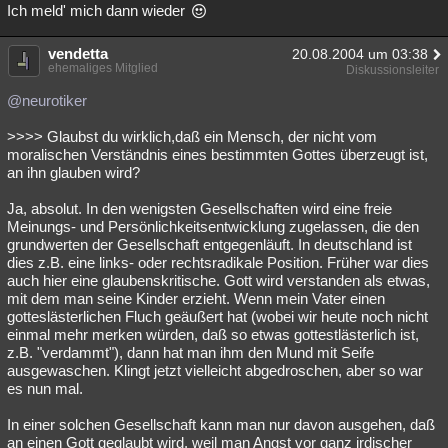
Ich meld' mich dann wieder
vendetta
20.08.2004 um 03:38
ehemaliges Mitglied
Diskussionsleiter
@neurotiker
>>>> Glaubst du wirklich,daß ein Mensch, der nicht vom
moralischen Verständnis eines bestimmten Gottes überzeugt ist,
an ihn glauben wird?
Ja, absolut. In den wenigsten Gesellschaften wird eine freie
Meinungs- und Persönlichkeitsentwicklung zugelassen, die den
grundwerten der Gesellschaft entgegenläuft. In deutschland ist
dies z.B. eine links- oder rechtsradikale Position. Früher war dies
auch hier eine glaubenskritische. Gott wird verstanden als etwas,
mit dem man seine Kinder erzieht. Wenn mein Vater einen
gotteslästerlichen Fluch geäußert hat (wobei wir heute noch nicht
einmal mehr merken würden, daß so etwas gottestlästerlich ist,
z.B. "verdammt"), dann hat man ihm den Mund mit Seife
ausgewaschen. Klingt jetzt vielleicht abgedroschen, aber so war
es nun mal.
In einer solchen Gesellschaft kann man nur davon ausgehen, daß
an einen Gott geglaubt wird, weil man Angst vor ganz irdischer