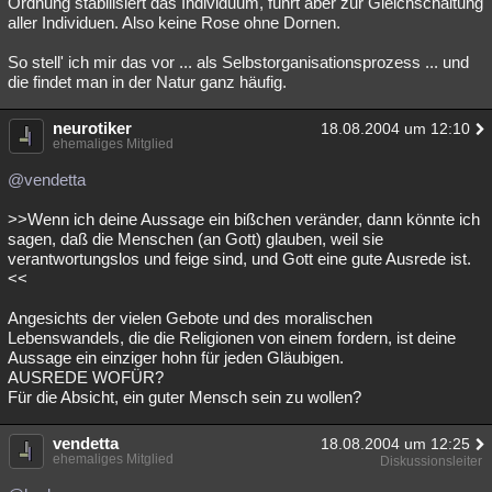
Ordnung stabilisiert das Individuum, führt aber zur Gleichschaltung
aller Individuen. Also keine Rose ohne Dornen.
Besucht
Teilgenommen
Alle
Neue
Geschlossen
So stell' ich mir das vor ... als Selbstorganisationsprozess ... und
Lesenswert
Schlüsselwörter
die findet man in der Natur ganz häufig.
neurotiker
18.08.2004 um 12:10
ehemaliges Mitglied
@vendetta
>>Wenn ich deine Aussage ein bißchen veränder, dann könnte ich
sagen, daß die Menschen (an Gott) glauben, weil sie
verantwortungslos und feige sind, und Gott eine gute Ausrede ist.
<<
Angesichts der vielen Gebote und des moralischen
Lebenswandels, die die Religionen von einem fordern, ist deine
Aussage ein einziger hohn für jeden Gläubigen.
AUSREDE WOFÜR?
Für die Absicht, ein guter Mensch sein zu wollen?
vendetta
18.08.2004 um 12:25
ehemaliges Mitglied
Diskussionsleiter