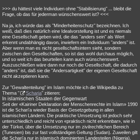
>>> du hättest viele Individuen ohne "Stabilisierung" ... bleibt die
Frage, ob das für jederman wünschenswert ist? <<<
Na ja, ich würde das als "Minderheitenschutz" bezeichnen. Ich
weiß, daß dies natürlich eine Idealvorstellung ist und es niemals
eine Gesellschaft geben wird, die das "anders sein" als Wert
erkennt undabhängig davon, inwiefern ein Individuum "anders" ist.
Aber wenn man es nicht gesellschaftsintern sieht, sondern
zwischen den Gesellschaften, so ist das wohl durchaus möglich,
und so weit ich das beurteilen kann auch wünschenswert.
Auszuschließen wäre dann nur noch die Gesellschaft, die dadurch
"anders" ist, daß sie die "Andersartigkeit" der eigenen Gesellschaft
nicht akzeptieren kann.
Zur "Gewaltenteilung" im Islam möchte ich die Wikipedia zu
Thema "
Scharia
" zitieren:
In islamischen Staaten der Gegenwart
Seit der «Kairiner Deklaration der Menschenrechte im Islam» 1990
ist die Schari'a wieder Basis der Gesetzgebung in allen
islamischen Ländern. Die praktische Umsetzung ist jedoch sehr
unterschiedlich und reicht von «praktisch nicht erkennbar», wie in
der Türkei, über die Umsetzung nur im zivilrechtlichen Bereich
(Tunesien) bis zur fast vollständigen Geltung (Sudan). Zuweilen gilt
die Schari'a nur in islamisch dominierten Landesteilen (Nigeria).