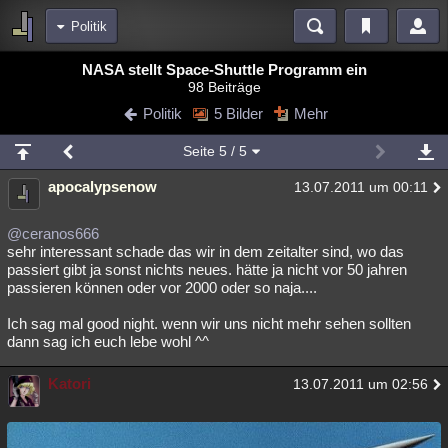
Politik
Bereiche
NASA stellt Space-Shuttle Programm ein
98 Beiträge
Echtzeit
Diskussionen
Blogs
Videos
Statistiken
Politik
5 Bilder
Mehr
Chat
Wiki
Neuigkeiten
2
Seite
5
/ 5
meine Rubriken
apocalypsenow
13.07.2011 um 00:11
Menschen
Wissenschaft
Politik
Mystery
Kriminalfälle
Spiritualität
Verschwörungen
Technologie
Ufologie
@ceranos666
sehr interessant schade das wir in dem zeitalter sind, wo das
passiert gibt ja sonst nichts neues. hätte ja nicht vor 50 jahren
Natur
Umfragen
Unterhaltung
passieren können oder vor 2000 oder so naja....
weitere Rubriken
Ich sag mal good night. wenn wir uns nicht mehr sehen sollten
Philosophie
Träume
Orte
Esoterik
Literatur
dann sag ich euch lebe wohl ^^
Astronomie
Helpdesk
Gruppen
Gaming
Filme
Katori
13.07.2011 um 02:56
Musik
Clash
Verbesserungen
Allmystery
English
Übersichten