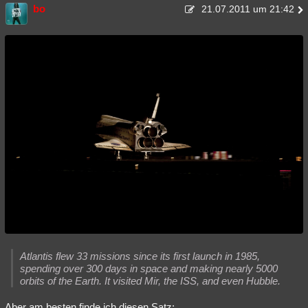
bo
21.07.2011 um 21:42
Atlantis flew 33 missions since its first launch in 1985,
spending over 300 days in space and making nearly 5000
orbits of the Earth. It visited Mir, the ISS, and even Hubble.
Aber am besten finde ich diesen Satz: