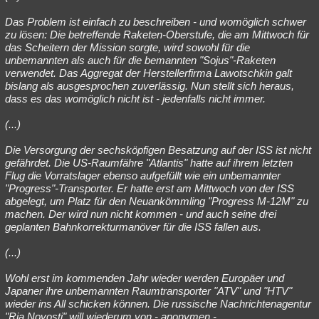
Das Problem ist einfach zu beschreiben - und womöglich schwer
zu lösen: Die betreffende Raketen-Oberstufe, die am Mittwoch für
das Scheitern der Mission sorgte, wird sowohl für die
unbemannten als auch für die bemannten "Sojus"-Raketen
verwendet. Das Aggregat der Herstellerfirma Lawotschkin galt
bislang als ausgesprochen zuverlässig. Nun stellt sich heraus,
dass es das womöglich nicht ist - jedenfalls nicht immer.
(...)
Die Versorgung der sechsköpfigen Besatzung auf der ISS ist nicht
gefährdet. Die US-Raumfähre "Atlantis" hatte auf ihrem letzten
Flug die Vorratslager ebenso aufgefüllt wie ein unbemannter
"Progress"-Transporter. Er hatte erst am Mittwoch von der ISS
abgelegt, um Platz für den Neuankömmling "Progress M-12M" zu
machen. Der wird nun nicht kommen - und auch seine drei
geplanten Bahnkorrekturmanöver für die ISS fallen aus.
(...)
Wohl erst im kommenden Jahr wieder werden Europäer und
Japaner ihre unbemannten Raumtransporter "ATV" und "HTV"
wieder ins All schicken können. Die russische Nachrichtenagentur
"Ria Novosti" will wiederum von - anonymen -