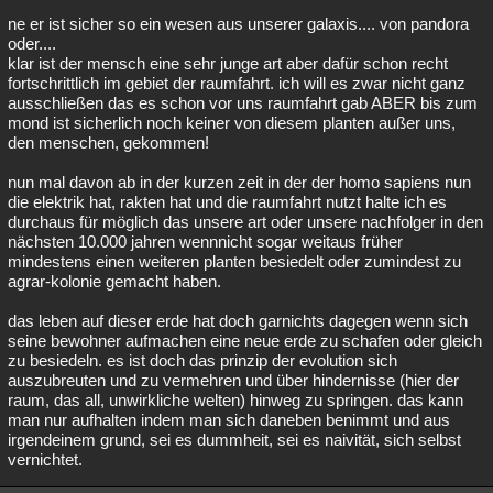
ne er ist sicher so ein wesen aus unserer galaxis.... von pandora
oder....
klar ist der mensch eine sehr junge art aber dafür schon recht
fortschrittlich im gebiet der raumfahrt. ich will es zwar nicht ganz
ausschließen das es schon vor uns raumfahrt gab ABER bis zum
mond ist sicherlich noch keiner von diesem planten außer uns,
den menschen, gekommen!
nun mal davon ab in der kurzen zeit in der der homo sapiens nun
die elektrik hat, rakten hat und die raumfahrt nutzt halte ich es
durchaus für möglich das unsere art oder unsere nachfolger in den
nächsten 10.000 jahren wennnicht sogar weitaus früher
mindestens einen weiteren planten besiedelt oder zumindest zu
agrar-kolonie gemacht haben.
das leben auf dieser erde hat doch garnichts dagegen wenn sich
seine bewohner aufmachen eine neue erde zu schafen oder gleich
zu besiedeln. es ist doch das prinzip der evolution sich
auszubreuten und zu vermehren und über hindernisse (hier der
raum, das all, unwirkliche welten) hinweg zu springen. das kann
man nur aufhalten indem man sich daneben benimmt und aus
irgendeinem grund, sei es dummheit, sei es naivität, sich selbst
vernichtet.