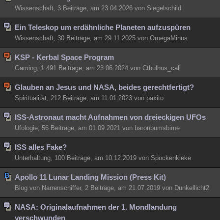
Wissenschaft, 3 Beiträge, am 23.04.2026 von Siegelschild
Besucht
Teilgenommen
Alle
Neue
Geschlossen
Ein Teleskop um erdähnliche Planeten aufzuspüren
Lesenswert
Schlüsselwörter
Wissenschaft, 30 Beiträge, am 29.11.2025 von OmegaMinus
KSP - Kerbal Space Program
Gaming, 1.491 Beiträge, am 23.06.2024 von Cthulhus_call
Glauben an Jesus und NASA, beides gerechtfertigt?
Spiritualität, 212 Beiträge, am 11.01.2023 von paxito
ISS-Astronaut macht Aufnahmen von dreieckigen UFOs
Ufologie, 56 Beiträge, am 01.09.2021 von baronbumsbirne
ISS alles Fake?
Unterhaltung, 100 Beiträge, am 10.12.2019 von Spöckenkieke
Apollo 11 Lunar Landing Mission (Press Kit)
Blog von Narrenschiffer, 2 Beiträge, am 21.07.2019 von Dunkellicht2
NASA: Originalaufnahmen der 1. Mondlandung
verschwunden