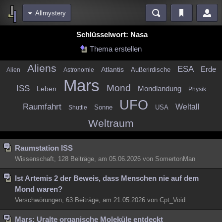
Allmystery
Bereiche
Schlüsselwort: Nasa
Echtzeit
Diskussionen
Blogs
Videos
Statistiken
Thema erstellen
Chat
Wiki
Neuigkeiten
Aliens
ESA
Erde
Atlantis
Außerirdische
Alien
Astronomie
meine Rubriken
Mars
Mond
ISS
Mondlandung
Leben
Physik
Menschen
Wissenschaft
Politik
Mystery
Kriminalfälle
UFO
Raumfahrt
Weltall
Sonne
USA
Shuttle
Spiritualität
Verschwörungen
Technologie
Ufologie
Weltraum
Natur
Umfragen
Unterhaltung
Raumstation ISS
weitere Rubriken
Wissenschaft, 128 Beiträge, am 05.06.2026 von SomertonMan
Philosophie
Träume
Orte
Esoterik
Literatur
Ist Artemis 2 der Beweis, dass Menschen nie auf dem
Astronomie
Helpdesk
Gruppen
Gaming
Filme
Mond waren?
Verschwörungen, 63 Beiträge, am 21.05.2026 von Cpt_Void
Musik
Clash
Verbesserungen
Allmystery
English
Übersichten
Mars: Uralte organische Moleküle entdeckt