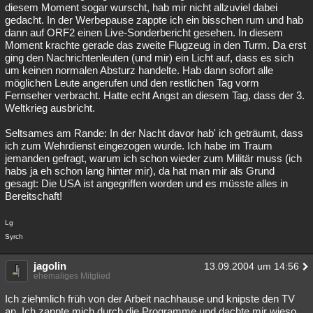
diesem Moment sogar wurscht, hab mir nicht allzuviel dabei
gedacht. In der Werbepause zappte ich ein bisschen rum und hab
dann auf ORF2 einen Live-Sonderbericht gesehen. In diesem
Moment krachte gerade das zweite Flugzeug in den Turm. Da erst
ging den Nachrichtenleuten (und mir) ein Licht auf, dass es sich
um keinen normalen Absturz handelte. Hab dann sofort alle
möglichen Leute angerufen und den restlichen Tag vorm
Fernseher verbracht. Hatte echt Angst an diesem Tag, dass der 3.
Weltkrieg ausbricht.
Seltsames am Rande: In der Nacht davor hab' ich geträumt, dass
ich zum Wehrdienst eingezogen wurde. Ich habe im Traum
jemanden gefragt, warum ich schon wieder zum Militär muss (ich
habs ja eh schon lang hinter mir), da hat man mir als Grund
gesagt: Die USA ist angegriffen worden und es müsste alles in
Bereitschaft!
Lg
Syrch
jagolin
13.09.2004 um 14:56
ehemaliges Mitglied
Ich ziehmlich früh von der Arbeit nachhause und knipste den TV
an. Ich zappte mich durch die Programme und dachte mir wieso