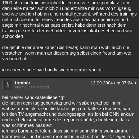
1600 uhr eine trainingseinheit leiten musste. am sportplatz kam
dann eine mutter auf mich zu und erzählte mir was von flugzeug
und wtc und ich hab an einen unfall gedacht. während des trainings
rief mich die mutter eines freundes aus new hampshire an und
sagte mir nochmal was passiert ist. habe dann erst nach dem
training die ersten fernsehbilder im vereinslokal gesehen und war
schockiert.
die gefühle der amerikaner (bis heute) kann man wohl auch nur
verstehen, wenn man an diesem tag selbst einen freund am wtc
verloren hat.
in diesem sinne: bye buddy, we remember you still
tombär
13.09.2004 um 07:24
ehemaliges Mitglied
bei meiner sandkastenliebe *g*
die hat an dem tag geburtstag und wir saßen grad bei ihr im
wohnzimmer. als sie in die küche ging um kaffe zu kochen, hab
ich den TV angemacht und durchgezappt. als ich bei CNN ankam
und die hektische stimme des reporters hörte, dachte ich, da is
was schlimmes passiert.
ich hab barbara gerufen, dass sie mal schnell in´s wohnzimmer
kommen soll und in dem moment is auch schon der 2. flieger in´s