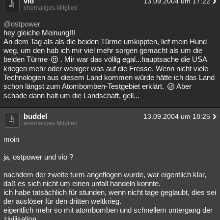
vio
13.09.2004 um 17:22
ehemaliges Mitglied
@ostpower
hey gleiche Meinung!!!
An dem Tag als als die beiden Türme umkippten, lief mein Hund
weg, um den hab ich mir viel mehr sorgen gemacht als um die
beiden Türme
. Mir war das völlig egal...hauptsache die USA
kriegen mehr oder weniger was auf die Fresse. Wenn nicht viele
Technologien aus diesem Land kommen würde hätte ich das Land
schon längst zum Atombomben-Testgebiet erklärt.
Aber
schade dann halt um die Landschaft, gell...
buddel
13.09.2004 um 18:25
ehemaliges Mitglied
moin
ja, ostpower und vio ?
nachdem der zweite turm angeflogen wurde, war eigentlich klar,
daß es sich nicht um einen unfall handeln konnte.
ich habe tatsächlich für stunden, wenn nicht tage geglaubt, dies sei
der auslöser für den dritten weltkrieg.
eigentlich mehr so mit atombomben und schnellem untergang der
zivilisation.