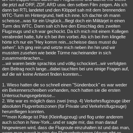
die jetzt auf ORF, ZDF, ARD usw. den selben Film zeigen. Als ich
dann bei RTL landetet und den Klöppel sah mit dem brennenden
WTC-Turm im Hintergrund, hielt ich inne. Ich dachte oh mann
scheisse...was für ein Unglück...fliegt doch ein Militärjet in einen
Turm des WTC. Dann sah ich live den Einschlag des zweiten
Flugzeugs und ich war gechockt. Da ich mich mit einem Kollegen
verabredet hatte, fuhr ich bei ihm vorbei. Als ich bei ihm klingelte
hörte ich nur ein "Hey komm rein...scheisse dass musst du
sehen". Ich ging rein und setzte mich neben ihn hin und wir
mussten zusehen wie beide Türme nacheinander in sich
zusammenbrachen...
...wir waren beide sprachlos und völlig schockiert...wir verfolgten
den Beitrag noch lange...dabei tauchten bei uns einige Fragen auf,
auf die wir keine Antwort finden konnten...
1. Wieso hatten die so schnell einen "Sündenbock" es war weder
ein Bekennerschreiben vorhanden, noch hatten sie die ersten
Untersuchungsegebnisse...
2. Wie war es möglich dass zwei (resp. 4) Verkehrsflugzeuge über
absoluten Flugverbotszonen (für Private und Verkehrsflugzeuge)
herumfliegen konnten.
***mein Kollege ist Pilot (Kleinflugzeug) und flog unter anderem
auch schon in New-York...und er sagte mir, das man darauf
hingewiesen wird, dass die Flugroute einzuhalten ist und das man,
wenn man zuweit in eine der Flugverbotszonen (davon gibt es