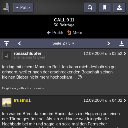
Politik
Bereiche
CALL 9 11
50 Beiträge
Echtzeit
Diskussionen
Blogs
Videos
Statistiken
Politik
Mehr
Chat
Wiki
Neuigkeiten
3
Seite
2
/ 3
meine Rubriken
rosaschlüpfer
12.09.2004 um 03:52
Menschen
Wissenschaft
Politik
Mystery
Kriminalfälle
ehemaliges Mitglied
Spiritualität
Verschwörungen
Technologie
Ufologie
Ich lag mit einem Mann im Bett. Ich kann mich deshalb so gut
erinnern, weil er nach der erschreckenden Botschaft seinen
kleinen Bieber nicht mehr hochbekam...
Natur
Umfragen
Unterhaltung
weitere Rubriken
Es gibt ein großes Loch - meins!!
Philosophie
Träume
Orte
Esoterik
Literatur
trustno1
12.09.2004 um 04:02
Astronomie
Helpdesk
Gruppen
Gaming
Filme
Ich war im Büro, da kam im Radio, dass ein Flugzeug auf einen
Musik
Clash
Verbesserungen
Allmystery
English
der Türme gestürzt sei. Als ich zu Hause war klingelte die
Nachbarin bei mir und sagte ich solle mal den Fernseher
Übersichten