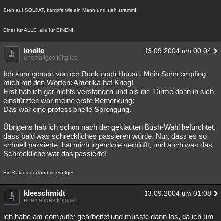
Steh auf SOLDAT, kämpfe wie ein Mann und steh stramm!
Einer für ALLE, alle für EINEN!
knolle
13.09.2004 um 00:04
ehemaliges Mitglied
Ich kam gerade von der Bank nach Hause. Mein Sohn empfing
mich mit den Worten: Amerika hat Krieg!
Erst hab ich gar nichts verstanden und als die Türme dann in sich
einstürzten war meine erste Bemerkung:
Das war eine professionelle Sprengung.
Übrigens hab ich schon nach der geklauten Bush-Wahl befürchtet,
dass bald was schreckliches passieren würde. Nur, dass es so
schnell passierte, hat mich irgendwie verblüfft, und auch was das
Schreckliche war das passierte!
Ein Kaktus der läuft ist ein Igel!
kleeschmidt
13.09.2004 um 01:08
ehemaliges Mitglied
ich habe am computer gearbeitet und musste dann los, da ich um