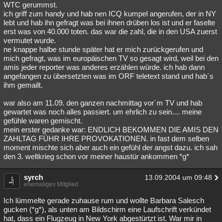
WTC gerummst.
ich griff zum handy und hab nen ICQ kumpel angerufen, der in NY
lebt und hab ihn gefragt was bei ihnen drüben los ist und er faselte
erst was von 40.000 toten. das war die zahl, die in den USA zuerst
vermutet wurde.
ne knappe halbe stunde später hat er mich zurückgerufen und
mich gefragt, was im europäischen TV so gesagt wird, weil bei den
amis jeder reporter was anderes erzählen würde. ich hab dann
angefangen zu übersetzten was im ORF teletext stand und hab´s
ihm gemailt.
war also am 11.09. den ganzen nachmittag vor´m TV und hab
gewartet was noch alles passiert. um ehrlich zu sein.... meine
gefühle waren gemischt.
mein erster gedanke war: ENDLICH BEKOMMEN DIE AMIS DEN
ZAHLTAG FÜHR IHRE PROVOKATIONEN. in fast dem selben
moment mischte sich aber auch ein gefühl der angst dazu. ich sah
den 3. weltkrieg schon vor meiner haustür ankommen *g*
syrch
13.09.2004 um 09:48
ehemaliges Mitglied
Ich lümmelte gerade zuhause rum und wollte Barbara Salesch
gucken (*g*), als unten am Bildschirm eine Laufschrift verkündet
hat, dass ein Flugzeug in New York abgestürtzt ist. War mir in