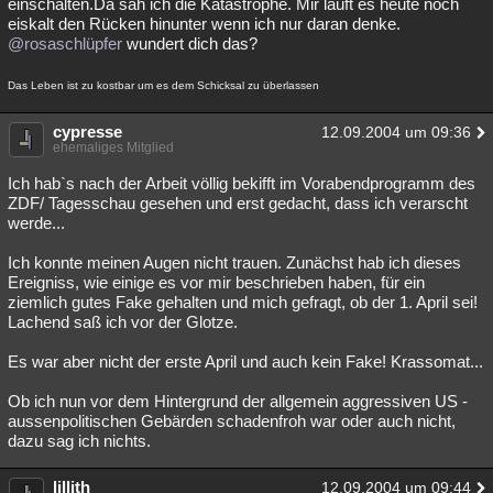
einschalten.Da sah ich die Katastrophe. Mir läuft es heute noch
eiskalt den Rücken hinunter wenn ich nur daran denke.
Besucht
Teilgenommen
Alle
Neue
Geschlossen
@rosaschlüpfer
wundert dich das?
Lesenswert
Schlüsselwörter
Das Leben ist zu kostbar um es dem Schicksal zu überlassen
cypresse
12.09.2004 um 09:36
ehemaliges Mitglied
Ich hab`s nach der Arbeit völlig bekifft im Vorabendprogramm des
ZDF/ Tagesschau gesehen und erst gedacht, dass ich verarscht
werde...
Ich konnte meinen Augen nicht trauen. Zunächst hab ich dieses
Ereigniss, wie einige es vor mir beschrieben haben, für ein
ziemlich gutes Fake gehalten und mich gefragt, ob der 1. April sei!
Lachend saß ich vor der Glotze.
Es war aber nicht der erste April und auch kein Fake! Krassomat...
Ob ich nun vor dem Hintergrund der allgemein aggressiven US -
aussenpolitischen Gebärden schadenfroh war oder auch nicht,
dazu sag ich nichts.
lillith
12.09.2004 um 09:44