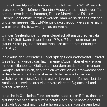
Ich guck mir Alpha-Centauri an, und ichdenke mir WOW, was die
Besucht
Teilgenommen
Alle
Neue
Geschlossen
alles so erklären können. Nur eine Frage versucht sich jeden Tag
aus meinem Hirn zu hämmer, Dunkle Materie, und DUnkle
Lesenswert
Schlüsselwörter
Energie. Ich könnte verrückt werden, man weiss dasses exisitert
und zwar neeeee RIESENMenge davon, jedoch weiss man nicht
wie es entsteht, bzw. was genau es macht.
Um den Seelenhunger unserer Gesellschaft anzusprechen, du
denkst "Gott" kann diesen lindern ? Wie ? Nur indem man an ihn
glaubt ? Falls ja, dann schafft man sich diesen Seelenhunger
selbst
Ich glaube der Seelische Hunger spiegelt den Werteverfall unserer
Gesellschaft wieder, das hat in meinen Augen aber eher weniger
mit dem Glauben an Gott zu tun, sondern an der zunehmenden
Komplexität der Welt, den Medien welche viele Heranwachsenden
leider steuern. Es könnte aber auch der reinste Luxus sein,
welcher einem diese Antriebslosigkeit verpasst. (Zumeist bei den
Ausländern, welche aus einem vergleichsmäßig armen Land
hierher kommen).
Ich sehe in Gott keine Funktion mehr, ausser den Effekt, dass ein
gläubiger Mensch sich durchs beten Hoffnung schöpft, er denkt
sich, oh Gott wird mich bald erhören und dann von diesem Leid