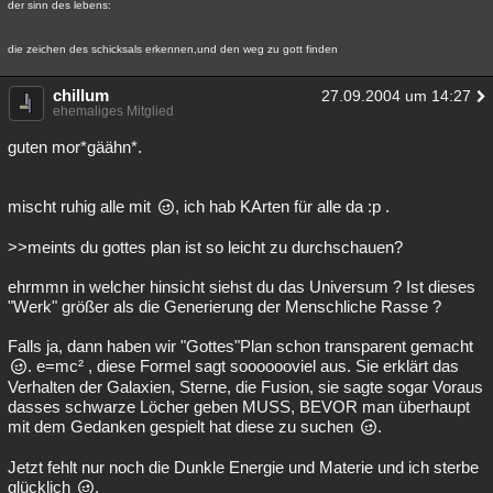
der sinn des lebens:
die zeichen des schicksals erkennen,und den weg zu gott finden
chillum
27.09.2004 um 14:27
ehemaliges Mitglied
guten mor*gäähn*.
mischt ruhig alle mit
, ich hab KArten für alle da :p .
>>meints du gottes plan ist so leicht zu durchschauen?
ehrmmn in welcher hinsicht siehst du das Universum ? Ist dieses
"Werk" größer als die Generierung der Menschliche Rasse ?
Falls ja, dann haben wir "Gottes"Plan schon transparent gemacht
. e=mc² , diese Formel sagt sooooooviel aus. Sie erklärt das
Verhalten der Galaxien, Sterne, die Fusion, sie sagte sogar Voraus
dasses schwarze Löcher geben MUSS, BEVOR man überhaupt
mit dem Gedanken gespielt hat diese zu suchen
.
Jetzt fehlt nur noch die Dunkle Energie und Materie und ich sterbe
glücklich
.