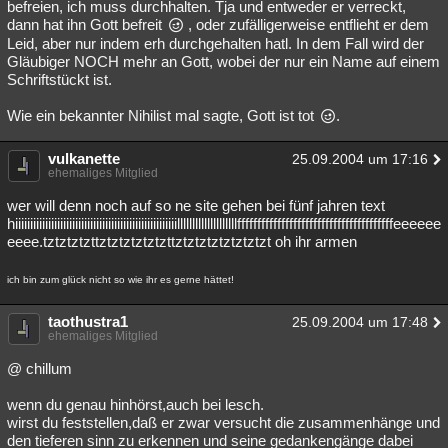
befreien, ich muss durchhalten. Tja und entweder er verreckt,
dann hat ihn Gott befreit
, oder zufälligerweise entflieht er dem
Leid, aber nur indem erh durchgehalten hatl. In dem Fall wird der
Gläubiger NOCH mehr an Gott, wobei der nur ein Name auf einem
Schriftstückt ist.
Wie ein bekannter Nihilist mal sagte, Gott ist tot
.
vulkanette
25.09.2004 um 17:16
ehemaliges Mitglied
wer will denn noch auf so ne site gehen bei fünf jahren text
hiiiiiiiiiiiiiiiiiiiiiiiiiiiiiiiiiiiiiiiiiiiiiiiiiiiiiillllllllllllllllllllfffffffffffffffffffffffffffffffffffffffeeeeee
eeee.tztztztzttztztztztztzttztztztztztztztzt oh ihr armen
ich bin zum glück nicht so wie ihr es gerne hättet!
taothustra1
25.09.2004 um 17:48
ehemaliges Mitglied
@ chillum
wenn du genau hinhörst,auch bei lesch.
wirst du feststellen,daß er zwar versucht die zusammenhänge und
den tieferen sinn zu erkennen und seine gedankengänge dabei