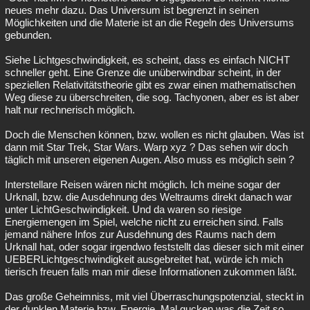
neues mehr dazu. Das Universum ist begrenzt in seinen
Möglichkeiten und die Materie ist an die Regeln des Universums
gebunden.
Siehe Lichtgeschwindigkeit, es scheint, dass es einfach NICHT
schneller geht. Eine Grenze die unüberwindbar scheint, in der
speziellen Relativitätstheorie gibt es zwar einen mathematischen
Weg diese zu überschreiten, die sog. Tachyonen, aber es ist aber
halt nur rechnerisch möglich.
Doch die Menschen können, bzw. wollen es nicht glauben. Was ist
dann mit Star Trek, Star Wars. Warp xyz ? Das sehen wir doch
täglich mit unseren eigenen Augen. Also muss es möglich sein ?
Interstellare Reisen wären nicht möglich. Ich meine sogar der
Urknall, bzw. die Ausdehnung des Weltraums direkt danach war
unter LichtGeschwindigkeit. Und da waren so riesige
Energiemengen im Spiel, welche nicht zu erreichen sind. Falls
jemand nähere Infos zur Ausdehnung des Raums nach dem
Urknall hat, oder sogar irgendwo feststellt das dieser sich mit einer
UEBERLichtgeschwindigkeit ausgebreitet hat, würde ich mich
tierisch freuen falls man mir diese Informationen zukommen läßt.
Das große Geheimniss, mit viel Überraschungspotenzial, steckt in
der dunklen Materie bzw. Energie. Mal gucken was die Zeit so