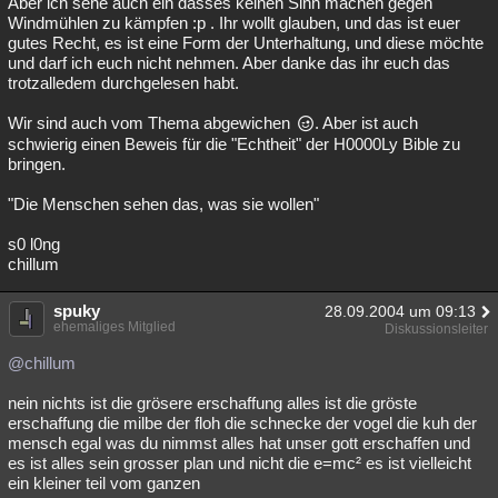
Aber ich sehe auch ein dasses keinen Sinn machen gegen
Windmühlen zu kämpfen :p . Ihr wollt glauben, und das ist euer
gutes Recht, es ist eine Form der Unterhaltung, und diese möchte
und darf ich euch nicht nehmen. Aber danke das ihr euch das
trotzalledem durchgelesen habt.
Wir sind auch vom Thema abgewichen
. Aber ist auch
schwierig einen Beweis für die "Echtheit" der H0000Ly Bible zu
bringen.
"Die Menschen sehen das, was sie wollen"
s0 l0ng
chillum
spuky
28.09.2004 um 09:13
ehemaliges Mitglied
Diskussionsleiter
@chillum
nein nichts ist die grösere erschaffung alles ist die gröste
erschaffung die milbe der floh die schnecke der vogel die kuh der
mensch egal was du nimmst alles hat unser gott erschaffen und
es ist alles sein grosser plan und nicht die e=mc² es ist vielleicht
ein kleiner teil vom ganzen