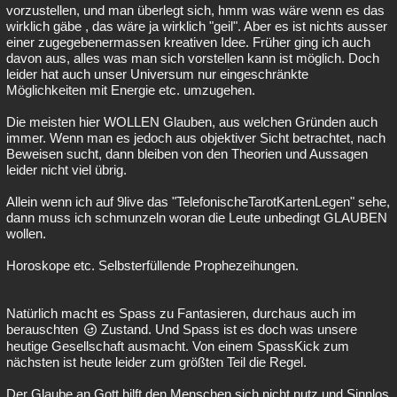
vorzustellen, und man überlegt sich, hmm was wäre wenn es das
wirklich gäbe , das wäre ja wirklich "geil". Aber es ist nichts ausser
einer zugegebenermassen kreativen Idee. Früher ging ich auch
davon aus, alles was man sich vorstellen kann ist möglich. Doch
leider hat auch unser Universum nur eingeschränkte
Möglichkeiten mit Energie etc. umzugehen.
Die meisten hier WOLLEN Glauben, aus welchen Gründen auch
immer. Wenn man es jedoch aus objektiver Sicht betrachtet, nach
Beweisen sucht, dann bleiben von den Theorien und Aussagen
leider nicht viel übrig.
Allein wenn ich auf 9live das "TelefonischeTarotKartenLegen" sehe,
dann muss ich schmunzeln woran die Leute unbedingt GLAUBEN
wollen.
Horoskope etc. Selbsterfüllende Prophezeihungen.
Natürlich macht es Spass zu Fantasieren, durchaus auch im
berauschten
Zustand. Und Spass ist es doch was unsere
heutige Gesellschaft ausmacht. Von einem SpassKick zum
nächsten ist heute leider zum größten Teil die Regel.
Der Glaube an Gott hilft den Menschen sich nicht nutz und Sinnlos