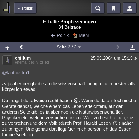
Politik
Bereiche
Erfüllte Prophezeiungen
34 Beiträge
Echtzeit
Diskussionen
Blogs
Videos
Statistiken
Politik
Mehr
Chat
Wiki
Neuigkeiten
Seite
2
/ 2
meine Rubriken
chillum
25.09.2004 um 15:19
Menschen
Wissenschaft
Politik
Mystery
Kriminalfälle
ehemaliges Mitglied
Spiritualität
Verschwörungen
Technologie
Ufologie
@taothustra1
>>ja,aber der glaube an die wissenschaft ,bringt einem bestenfalls
Natur
Umfragen
Unterhaltung
körperlich etwas.
weitere Rubriken
Da magst du teilweise recht haben
. Wenn du da an Technische
Philosophie
Träume
Orte
Esoterik
Literatur
Geräte denkst, welche einem das Leben erleichtern, auf der
anderen Seite gibt es ja aber noch die Naturwissenschaftler,
Astronomie
Helpdesk
Gruppen
Gaming
Filme
Physiker etc. welche versuchen unsere Welt zu beschreiben, sie
zu verstehen und dem Volk (durch Prof. Harald Lesch
) näher
Musik
Clash
Verbesserungen
Allmystery
English
zu bringen. Und genau dort liegt fuer mich persönlich das Essen
für die Seele =).
Übersichten