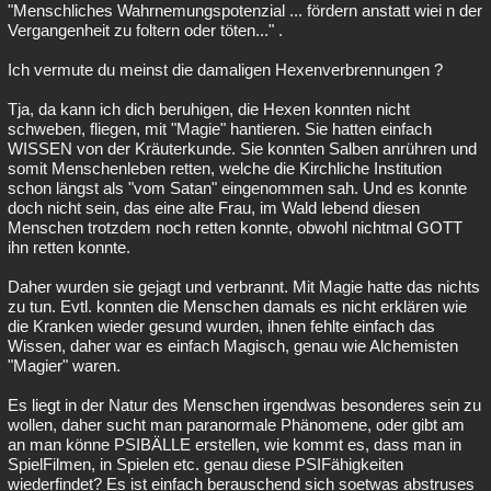
"Menschliches Wahrnemungspotenzial ... fördern anstatt wiei n der
Vergangenheit zu foltern oder töten..." .
Ich vermute du meinst die damaligen Hexenverbrennungen ?
Tja, da kann ich dich beruhigen, die Hexen konnten nicht
schweben, fliegen, mit "Magie" hantieren. Sie hatten einfach
WISSEN von der Kräuterkunde. Sie konnten Salben anrühren und
somit Menschenleben retten, welche die Kirchliche Institution
schon längst als "vom Satan" eingenommen sah. Und es konnte
doch nicht sein, das eine alte Frau, im Wald lebend diesen
Menschen trotzdem noch retten konnte, obwohl nichtmal GOTT
ihn retten konnte.
Daher wurden sie gejagt und verbrannt. Mit Magie hatte das nichts
zu tun. Evtl. konnten die Menschen damals es nicht erklären wie
die Kranken wieder gesund wurden, ihnen fehlte einfach das
Wissen, daher war es einfach Magisch, genau wie Alchemisten
"Magier" waren.
Es liegt in der Natur des Menschen irgendwas besonderes sein zu
wollen, daher sucht man paranormale Phänomene, oder gibt am
an man könne PSIBÄLLE erstellen, wie kommt es, dass man in
SpielFilmen, in Spielen etc. genau diese PSIFähigkeiten
wiederfindet? Es ist einfach berauschend sich soetwas abstruses