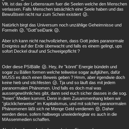
Vllt. ist das der Lebensraum fuer die Seelen welche den Menschen
verlassen. Falls Menschen tatsächlich eine Seele haben und das
Bewußtsein nicht nur zum Schein existiert
.
Natürlich birgt das Universum noch unzählige Geheimnisse und
Formeln
. "Gott"seiDank
.
Aber ich kann nicht nachvollziehen, dass Gott jedes paranormale
Ereigniss auf der Erde überwacht und falls es einem gelingt, ups
sofort Deckel drauf und Schweigepflicht ?
Oder diese PSIBälle
. Hey, ihr "könnt" Energie bündeln und
sogar zu Bällen formen welche teilweise sogar aufglühen, dafür
MUSS es doch einen Beweis geben ? Hmm, aber irgendwie doch
keine hieb und stichfesten
. Tja und so läuft das mit jedem
paranormalen Phänomen. Und falls es doch mal was
aussergewöhnliches gibt, dann seid euch sicher dasses in die sog.
"freien" Medien kommt. Denn in dem Zusammenhang leben wir
"glücklicherweise" im Kapitalismus, und mit solchen paranormalen
Phänomenen läßt sich ne Menge Geld verdienen
. Daher
werden diese, sofern halbwegs unwiederlegbar es auch in die
MAssenmedien schaffen.