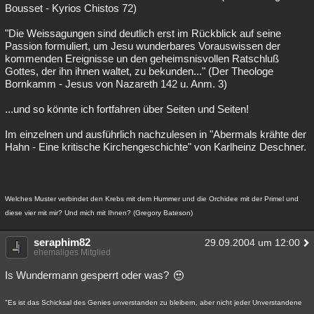
Bousset - Kyrios Chistos 72)
"Die Weissagungen sind deutlich erst im Rückblick auf seine
Passion formuliert, um Jesu wunderbares Vorauswissen der
kommenden Ereignisse un den geheimsnisvollen Ratschluß
Gottes, der ihn ihnen waltet, zu bekunden..." (Der Theologe
Bornkamm - Jesus von Nazareth 142 u. Anm. 3)
...und so könnte ich fortfahren über Seiten und Seiten!
Im einzelnen und ausführlich nachzulesen in "Abermals krähte der
Hahn - Eine kritische Kirchengeschichte" von Karlheinz Deschner.
Welches Muster verbindet den Krebs mit dem Hummer und die Orchidee mit der Primel und
diese vier mit mir? Und mich mit Ihnen? (Gregory Bateson)
seraphim82
29.09.2004 um 12:00
ehemaliges Mitglied
Is Wundermann gesperrt oder was?
"Es ist das Schicksal des Genies unverstanden zu bleibern, aber nicht jeder Unverstandene