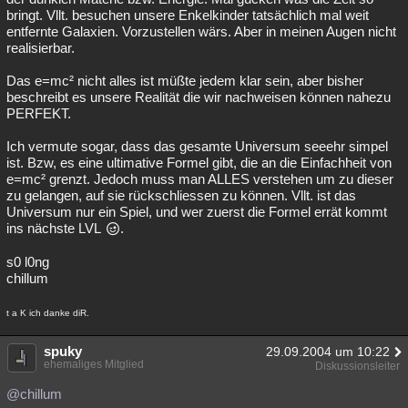
bringt. Vllt. besuchen unsere Enkelkinder tatsächlich mal weit
entfernte Galaxien. Vorzustellen wärs. Aber in meinen Augen nicht
realisierbar.
Das e=mc² nicht alles ist müßte jedem klar sein, aber bisher
beschreibt es unsere Realität die wir nachweisen können nahezu
PERFEKT.
Ich vermute sogar, dass das gesamte Universum seeehr simpel
ist. Bzw, es eine ultimative Formel gibt, die an die Einfachheit von
e=mc² grenzt. Jedoch muss man ALLES verstehen um zu dieser
zu gelangen, auf sie rückschliessen zu können. Vllt. ist das
Universum nur ein Spiel, und wer zuerst die Formel errät kommt
ins nächste LVL
.
s0 l0ng
chillum
t a K ich danke diR.
spuky
29.09.2004 um 10:22
ehemaliges Mitglied
Diskussionsleiter
@chillum