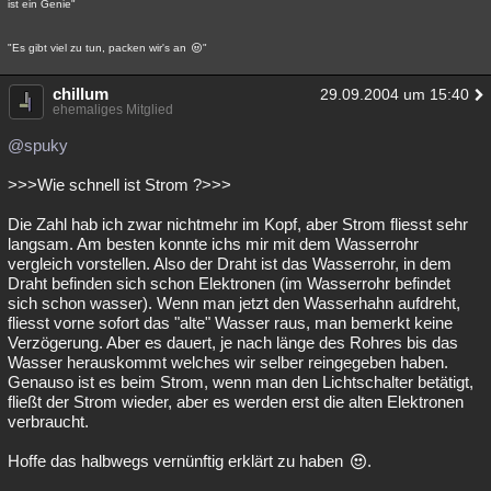
ist ein Genie"
"Es gibt viel zu tun, packen wir's an
"
chillum
29.09.2004 um 15:40
ehemaliges Mitglied
@spuky
>>>Wie schnell ist Strom ?>>>
Die Zahl hab ich zwar nichtmehr im Kopf, aber Strom fliesst sehr
langsam. Am besten konnte ichs mir mit dem Wasserrohr
vergleich vorstellen. Also der Draht ist das Wasserrohr, in dem
Draht befinden sich schon Elektronen (im Wasserrohr befindet
sich schon wasser). Wenn man jetzt den Wasserhahn aufdreht,
fliesst vorne sofort das "alte" Wasser raus, man bemerkt keine
Verzögerung. Aber es dauert, je nach länge des Rohres bis das
Wasser herauskommt welches wir selber reingegeben haben.
Genauso ist es beim Strom, wenn man den Lichtschalter betätigt,
fließt der Strom wieder, aber es werden erst die alten Elektronen
verbraucht.
Hoffe das halbwegs vernünftig erklärt zu haben
.