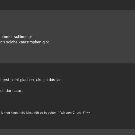
es immer schlimmer,
uch solche katastrophen gibt.
 erst nicht glauben, als ich das las.
it der natur...
n lernen kann, möglichst früh zu begehen." (Winston Churchill)*~~