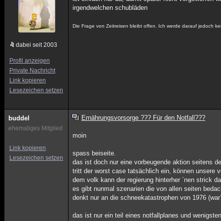
irgendwelchen schubläden
Die Frage von Zeitreisen bleibt offen. Ich werde darauf jedoch 
dabei seit 2003
Profil anzeigen
Private Nachricht
Link kopieren
Lesezeichen setzen
Ernährungsvorsorge ??? Für den Notfall???
buddel
ehemaliges Mitglied
moin
Link kopieren
spass beiseite.
Lesezeichen setzen
das ist doch nur eine vorbeugende aktion seitens de
tritt der worst case tatsächlich ein, können unser
dem volk kann der regierung hinterher ´nen strick d
es gibt nunmal szenarien die von allen seiten bed
denkt nur an die schneekatastrophen von 1976 (war
das ist nur ein teil eines notfallplanes und wenigste