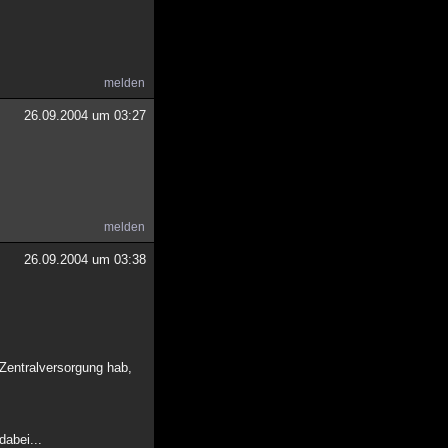
melden
26.09.2004 um 03:27
melden
26.09.2004 um 03:38
Zentralversorgung hab,
dabei...