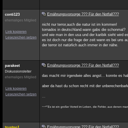
Ernährungsvorsorge ??? Für den Notfall???
conti123
ehemaliges Mitglied
nicht nur terror,auch die natur ist im kommen!
tornados in deutschland.wann gabs die schonmal?
Link kopieren
und wie man in den usa und der karibik sieht wird 
Lesezeichen setzen
es ist doch nur die frage der zeit wann es bei uns a
der terror ist natürlich auch immer in der nähe.
Ernährungsvorsorge ??? Für den Notfall???
parakeet
Diskussionsleiter
das macht mir irgendwie alles angst... konnte es halt
ehemaliges Mitglied
aber da hast du schon recht mit der unberechenbarke
Link kopieren
Lesezeichen setzen
...
~~*"Es ist ein großer Vorteil im Leben, die Fehler, aus denen ma
Ernährungsvorsorge ??? Für den Notfall???
trustno1