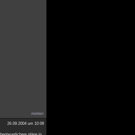
melden
26.09.2004 um 10:08
abenteuerlichere pläne in