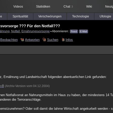
Videos
Statistiken
Chat
Wiki
Neuig
3
le
Spiritualität
Verschwörungen
Technologie
Ufologie
svorsorge ??? Für den Notfall???
ährung
,
Notfall
,
Ernährungsvorsorge
▪ Abonnieren:
Feed
E-Mail
Beobachten
Antworten
Suchen
Infos
, Ernährung und Landwirtschaft folgenden abentuerlichen Link gefunden:
d=8
(Archiv-Version vom 04.12.2004)
nen Notfallvorrat an Nahrungsmitteln im Haus zu haben, der mindestens 14 Tag
 anderen die Terroranschläge.
 ernstzunehmen? Oder soll damit die lahme Wirtschaft angekurbelt werden - 