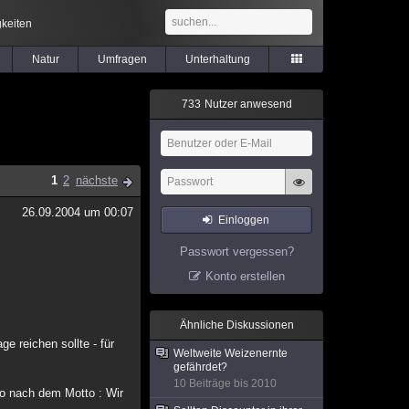
keiten
Natur
Umfragen
Unterhaltung
7
3
3
Nutzer anwesend
1
2
nächste
26.09.2004 um 00:07
Einloggen
Passwort vergessen?
Konto erstellen
Ähnliche Diskussionen
e reichen sollte - für
Weltweite Weizenernte
gefährdet?
10 Beiträge bis 2010
so nach dem Motto : Wir