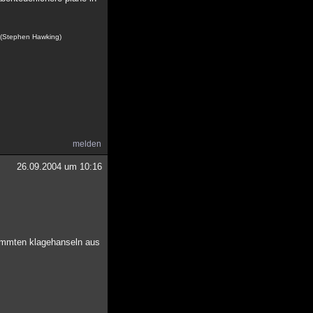
. (Stephen Hawking)
melden
26.09.2004 um 10:16
rdammten klagehanseln aus