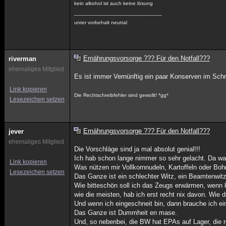
kein alkohol ist auch keine lösung
_____________________________
unter vorbehalt neutral
Ernährungsvorsorge ??? Für den Notfall???
riverman
ehemaliges Mitglied
Es ist immer Vernünftig ein paar Konserven im Schr
Link kopieren
Die Rechtschreibfehler sind gewollt! *gg*
Lesezeichen setzen
Ernährungsvorsorge ??? Für den Notfall???
jever
ehemaliges Mitglied
Die Vorschläge sind ja mal absolut genial!!!
Ich hab schon lange nimmer so sehr gelacht. Da 
Link kopieren
Was nützen mir Vollkornnudeln, Kartoffeln oder B
Lesezeichen setzen
Das Ganze ist ein schlechter Witz, ein Beamtenwitz
Wie bitteschön soll ich das Zeugs erwärmen, wenn 
wie die meisten, hab ich erst recht nix davon. Wie 
Und wenn ich eingeschneit bin, dann brauche ich ei
Das Ganze ist Dummheit en mase.
Und, so nebenbei, die BW hat EPAs auf Lager, die re