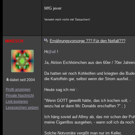
MfG jever
Verwirrt mich nicht mit Tatsachen!
Ernährungsvorsorge ??? Für den Notfall???
MIKESCH
Hi
@all
!
Ja, Aktion Eichhörnchen aus den 60er / 70er Jahren.
Da hatten wir noch Kohleöfen und kriegten die Bud
die Kartoffeln gar, selbst wenn der Strom ausfiel...
dabei seit 2004
Profil anzeigen
Heute sag ich mir :
Private Nachricht
"Wenn GOTT gewollt hätte, das ich kochen soll, -
Link kopieren
wozu hat er dann Mc Donalds erschaffen ?" ; )
Lesezeichen setzen
Ich häng soviel auf Allmy ab, das mir schon der Pu
meine Cigarrillos ausgehen, - wann soll ich da noc
Solche Notvorräte vergißt man nur im Keller,