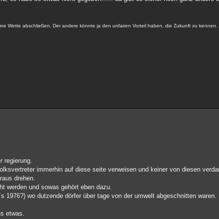
keine Wette abschließen. Der andere könnte ja den unfairen Vorteil haben, die Zukunft zu kennen
r regierung.
e volksvertreter immerhin auf diese seite verweisen und keiner von diesen ve
araus drehen.
acht werden und sowas gehört eben dazu.
´s 1976?) wo dutzende dörfer über tage von der umwelt abgeschnitten waren.
ns etwas.