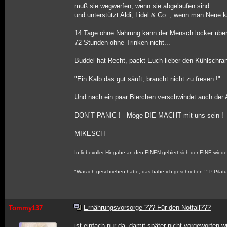
muß sie wegwerfen, wenn sie abgelaufen sind
und unterstützt Aldi, Lidel & Co. , wenn man Neue k
14 Tage ohne Nahrung kann der Mensch locker über
72 Stunden ohne Trinken nicht...
Buddel hat Recht, packt Euch lieber den Kühlschrank
"Ein Kalb das gut säuft, braucht nicht zu fresen !"
Und nach ein paar Bierchen verschwindet auch der 
DON´T PANIC ! - Möge DIE MACHT mit uns sein !
MIKESCH
In liebevoller Hingabe an den EINEN gebiert sich der EINE wieder
"Was ich geschrieben habe, das habe ich geschrieben !" P.Pilat
Ernährungsvorsorge ??? Für den Notfall???
Tommy137
ist einfach nur da, damit später nicht vorgeworfen w