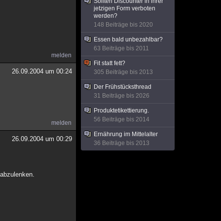
Sollten Discounter in ihrer
jetzigen Form verboten
werden?
148 Beiträge bis 2020
Essen bald unbezahlbar?
63 Beiträge bis 2011
melden
Fit statt fett?
26.09.2004 um 00:24
305 Beiträge bis 2013
Der Frühstücksthread
31 Beiträge bis 2026
Produktetikettierung.
56 Beiträge bis 2014
melden
Ernährung im Mittelalter
26.09.2004 um 00:29
36 Beiträge bis 2013
 abzulenken.