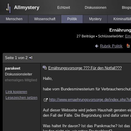
Allmystery
Echtzeit
Diskussionen
Blogs
Menschen
Wissenschaft
Politik
Mystery
Kriminalfäl
Ernährung
27 Beiträge
▪ Schlüsselwörter:
Ern
Rubrik Politik
Seite 1 von 2
Ernährungsvorsorge ??? Für den Notfall???
parakeet
Diskussionsleiter
Hallo,
ehemaliges Mitglied
habe vom Bundesminesterium für Verbraucherschutz
Link kopieren
Lesezeichen setzen
http://www.ernaehrungsvorsorge.de/index.php?i
Auf dieser Webseite wird jedem Haushalt geraten ei
den Fall der Fälle. Die Begründung sind dafür unter
Was haltet Ihr davon? Ist das Panikmache? Ist das