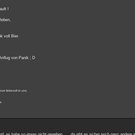
auft !
leben,
 voll Bier.
Anflug von Panik ; D
um liebevoll in uns.
us
ird, es habe so etwas nicht gegeben...... da gibt es sicher noch ganz andere 