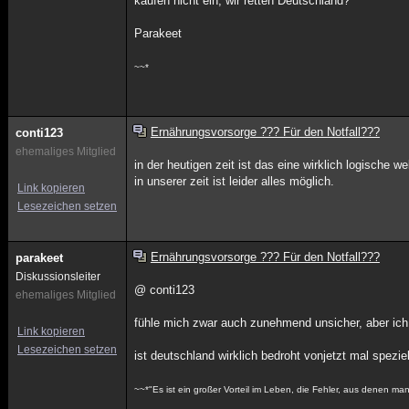
kaufen nicht ein, wir retten Deutschland?
Parakeet
~~*
Ernährungsvorsorge ??? Für den Notfall???
conti123
ehemaliges Mitglied
in der heutigen zeit ist das eine wirklich logische we
in unserer zeit ist leider alles möglich.
Link kopieren
Lesezeichen setzen
Ernährungsvorsorge ??? Für den Notfall???
parakeet
Diskussionsleiter
@ conti123
ehemaliges Mitglied
fühle mich zwar auch zunehmend unsicher, aber ich
Link kopieren
Lesezeichen setzen
ist deutschland wirklich bedroht vonjetzt mal spezie
~~*"Es ist ein großer Vorteil im Leben, die Fehler, aus denen ma