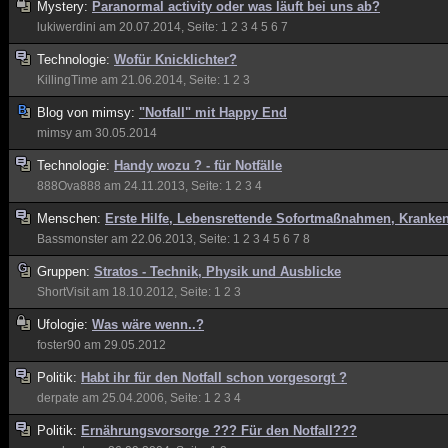
Mystery:
Paranormal activity oder was läuft bei uns ab?
lukiwerdini
am 20.07.2014, Seite:
1
2
3
4
5
6
7
Technologie:
Wofür Knicklichter?
KillingTime
am 21.06.2014, Seite:
1
2
3
Blog von
mimsy:
"Notfall" mit Happy End
mimsy
am 30.05.2014
Technologie:
Handy wozu ? - für Notfälle
888Ova888
am 24.11.2013, Seite:
1
2
3
4
Menschen:
Erste Hilfe, Lebensrettende Sofortmaßnahmen, Kranke
Bassmonster
am 22.06.2013, Seite:
1
2
3
4
5
6
7
8
Gruppen:
Stratos - Technik, Physik und Ausblicke
ShortVisit
am 18.10.2012, Seite:
1
2
3
Ufologie:
Was wäre wenn..?
foster90
am 29.05.2012
Politik:
Habt ihr für den Notfall schon vorgesorgt ?
derpate
am 25.04.2006, Seite:
1
2
3
4
Politik:
Ernährungsvorsorge ??? Für den Notfall???