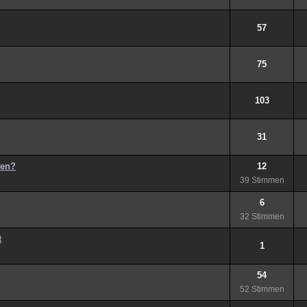
57
75
103
31
gen?
12
39 Stimmen
6
32 Stimmen
t
1
54
52 Stimmen