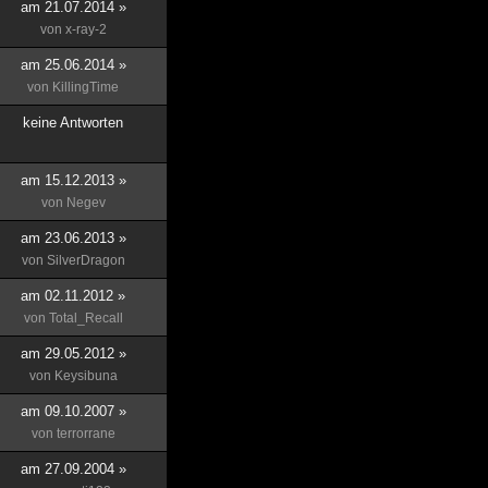
am 21.07.2014 »
von
x-ray-2
am 25.06.2014 »
von
KillingTime
keine Antworten
am 15.12.2013 »
von
Negev
am 23.06.2013 »
von
SilverDragon
am 02.11.2012 »
von
Total_Recall
am 29.05.2012 »
von
Keysibuna
am 09.10.2007 »
von
terrorrane
am 27.09.2004 »