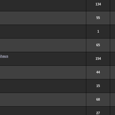
134
55
1
65
nhaus
154
44
15
68
27