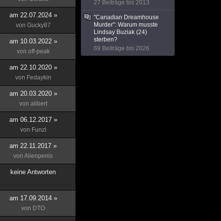
27 Beiträge bis 2013
am 22.07.2024 »
"Canadian Dreamhouse
Murder": Warum musste
von
Gucky87
Lindsay Buziak (24)
sterben?
am 10.03.2022 »
69 Beiträge bis 2026
von
off-peak
am 22.10.2020 »
von
Fedaykin
am 20.03.2020 »
von
alibert
am 06.12.2017 »
von
Funzl
am 22.11.2017 »
von
Alienpenis
keine Antworten
am 17.09.2014 »
von
DTO