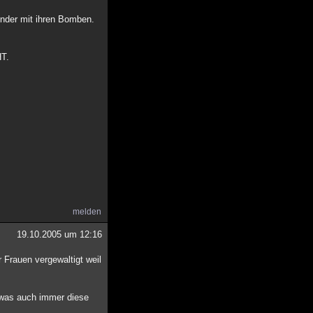
inder mit ihren Bomben.
T.
melden
19.10.2005 um 12:16
Frauen vergewaltigt weil
e was auch immer diese