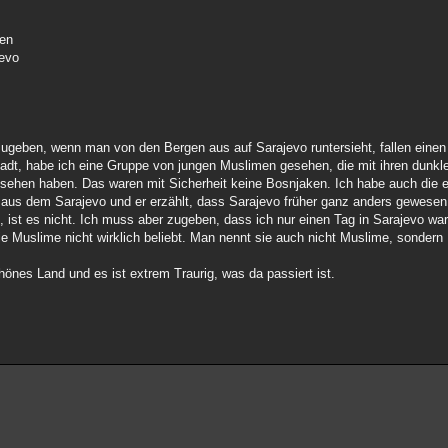
ien
jevo
zugeben, wenn man von den Bergen aus auf Sarajevo runtersieht, fallen eine
tadt, habe ich eine Gruppe von jungen Muslimen gesehen, die mit ihren dunk
esehen haben. Das waren mit Sicherheit keine Bosnjaken. Ich habe auch die e
us dem Sarajevo und er erzählt, dass Sarajevo früher ganz anders gewesen i
, ist es nicht. Ich muss aber zugeben, dass ich nur einen Tag in Sarajevo wa
ie Muslime nicht wirklich beliebt. Man nennt sie auch nicht Muslime, sondern 
nes Land und es ist extrem Traurig, was da passiert ist.