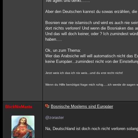
Teil agiert und denkt.......
Aber den Deutschen kannst du sowas erzählen, die 
Bosnien war nie islamisch und wird es auch nie sein
dort nichts verloren! Und wenn die Bosniaken das a
Und das will doch keiner, oder ? Ich zumindest würd
haben.....
Ok, un zum Thema:
Wer das Arabsiche will will automatisch nicht das 
keine Europäer...zumindest nicht von der Einstellung 
Jetzt weis ich das ich nix weis...und du erst recht nicht!
Wenn du Hilfe benötigst frage mich ruhig.....ich werde dir sagen w
Bosnische Moslems sind Europäer
BlickNixMasta
@zoraster
Na, Deutschland ist doch noch nicht verloren sol