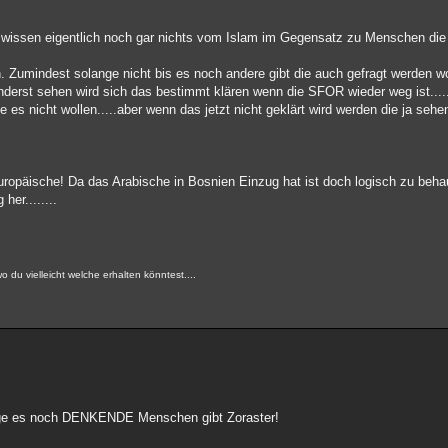
wissen eigentlich noch gar nichts vom Islam im Gegensatz zu Menschen die d
. Zumindest solange nicht bis es noch andere gibt die auch gefragt werden wol
nderst sehen wird sich das bestimmt klären wenn die SFOR wieder weg ist....
e es nicht wollen.....aber wenn das jetzt nicht geklärt wird werden die ja seh
Europäische! Da das Arabische in Bosnien Einzug hat ist doch logisch zu beh
her........
o du vielleicht welche erhalten könntest....
ange es noch DENKENDE Menschen gibt Zoraster!