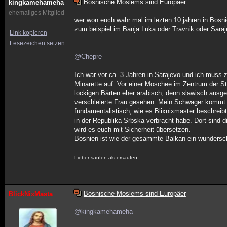
Bosnische Moslems sind Europäer
kingkamehameha
ehemaliges Mitglied
wer won euch wahr mal im lezten 10 jahren in Bosn
zum beispiel im Banja Luka oder Travnik oder Sara
Link kopieren
Lesezeichen setzen
@Chepre
Ich war vor ca. 3 Jahren in Sarajevo und ich muss 
Minarette auf. Vor einer Moschee im Zentrum der S
lockigen Bärten eher arabisch, denn slawisch ausg
verschleierte Frau gesehen. Mein Schwager kommt a
fundamentalistisch, wie es Blixnixmaster beschreibt
in der Republika Srbska verbracht habe. Dort sind d
wird es euch mit Sicherheit übersetzen.
Bosnien ist wie der gesammte Balkan ein wunderschö
Lieber saufen als ersaufen
Bosnische Moslems sind Europäer
BlickNixMasta
@kingkamehameha