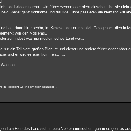
st.
t bald wieder 'normal', wie früher werden oder nicht einsehen das sie nicht 
bald wieder ganz schlimme und traurige Dinge passieren die niemand will ab
 hast dann bitte schön, im Kosovo hast du reichlich Gelegenheit dich in Mult
hlgemerkt von den Moslems....
oder zumindest was nie moslemisches Land war.....
as nur ein Teil vom großen Plan ist und dieser uns andere früher oder später au
ber sicher wird es aber kommen........
 Wäsche.....
o du vielleicht welche erhalten könntest....
irgend ein Fremdes Land sich in eure Völker einmischen, genau so geht es auc