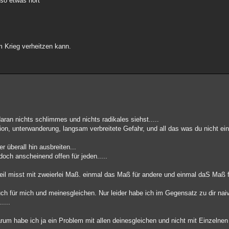
 so etwas hört
m Krieg verheitzen kann.
n nichts schlimmes und nichts radikales siehst.....
tion, unterwanderung, langsam verbreitete Gefahr, und all das was du nicht ein
 überall hin ausbreiten...
och anscheinend offen für jeden.....
eil misst mit zweierlei Maß. einmal das Maß für andere und einmal daS Maß fü
h für mich und meinesgleichen. Nur leider habe ich im Gegensatz zu dir naiv
....
rum habe ich ja ein Problem mit allen deinesgleichen und nicht mit Einzelnen w