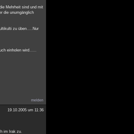
die Mehrheit sind und mit
er die unumgänglich
ikulti zu üben.....Nur
ch einholen wird......
melden
19.10.2005 um 11:36
h im Irak zu.