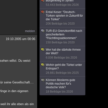
Bürgerkrieg in Syrien
53.443 Beiträge bis 2026
Erdal Keser: "Deutsch-
Türken spielen in Zukunft für
die Türkei"
206 Beiträge bis 2020
TUR-EU-Grenzkonflikt nach
melden
gescheitertem
"Flüchtlingsabkommen"
19.10.2005 um 00:06
150 Beiträge bis 2020
Wer hat die stärkste Armee
der Welt?
6.036 Beiträge bis 2026
sehen willst. Du weist
Wohin geht die Türkei unter
Erdogan?
28.881 Beiträge bis 2025
Können Moslems gute
r seine Gesellschaft....
Politik machen für's
deutsche Volk?
linge in den eigenen
18 Beiträge bis 2026
eil ihr alle eben als ein