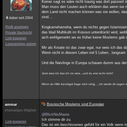
Keiner sagt es wäre nicht traurig was dort passiert i
Man muss den Leuten auch erklären das wenn sie nich
dem Land nicht machen können was sie wollen, das 
sind....
dabei seit 2004
Profil anzeigen
Kingkamehameha, wenn du nichts gegen Islamisierung
das blad Multikulti im Kosovo unterdrückt wird, wo
Private Nachricht
aich wohlgemerkt wo es früher keine Moslems gab 
Link kopieren
Lesezeichen setzen
Mir als Kroate ist das zwar egal, nur weis ich das d
Wenn nicht in diesem Leben ind 5 Leben...langsam a
Und die Naivlinge in Europa schauen dumm aus der
Jetzt weis ich das ich nix weis...und du erst recht nicht!
Wenn du Hilfe benötigst frage mich ruhig.....ich werde dir sagen w
Bosnische Moslems sind Europäer
ammar
ehemaliges Mitglied
@BlickNixMasta
Ich stimme dir zu.
Link kopieren
Das ist ein beschissenes gefühl für ein Volk wenn 