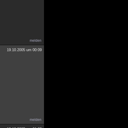
melden
19.10.2005 um 00:09
melden