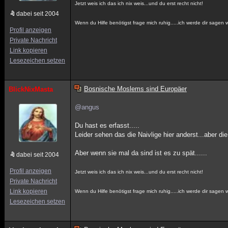
Jetzt weis ich das ich nix weis...und du erst recht nicht!
dabei seit 2004
Wenn du Hilfe benötigst frage mich ruhig.....ich werde dir sagen w
Profil anzeigen
Private Nachricht
Link kopieren
Lesezeichen setzen
Bosnische Moslems sind Europäer
BlickNixMasta
@angus
Du hast es erfasst.....
Leider sehen das die Naivlige hier anderst...aber di
Aber wenn sie mal da sind ist es zu spät......
dabei seit 2004
Profil anzeigen
Jetzt weis ich das ich nix weis...und du erst recht nicht!
Private Nachricht
Link kopieren
Wenn du Hilfe benötigst frage mich ruhig.....ich werde dir sagen w
Lesezeichen setzen