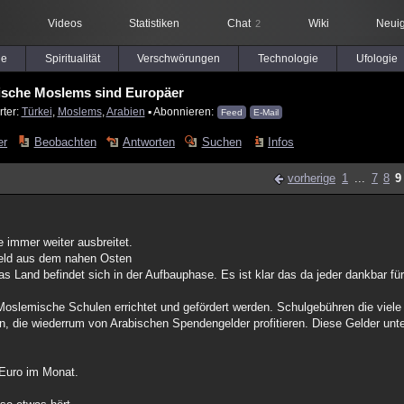
Videos
Statistiken
Chat
Wiki
Neuig
2
le
Spiritualität
Verschwörungen
Technologie
Ufologie
sche Moslems sind Europäer
rter:
Türkei
,
Moslems
,
Arabien
▪ Abonnieren:
Feed
E-Mail
er
Beobachten
Antworten
Suchen
Infos
vorherige
1
...
7
8
9
 immer weiter ausbreitet.
 Geld aus dem nahen Osten
 Land befindet sich in der Aufbauphase. Es ist klar das da jeder dankbar für fi
oslemische Schulen errichtet und gefördert werden. Schulgebühren die viele 
die wiederrum von Arabischen Spendengelder profitieren. Diese Gelder unte
 Euro im Monat.