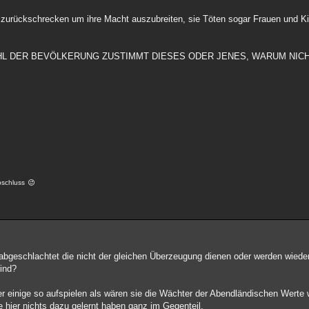
n zurückschrecken um ihre Macht auszubreiten, sie Töten sogar Frauen und K
HRZAHL DER BEVÖLKERUNG ZUSTIMMT DIESES ODER JENES, WARUM NICH
abschluss
geschlachtet die nicht der gleichen Überzeugung dienen oder werden wieder 
sind?
er einige so aufspielen als wären sie die Wächter der Abendländischen Wert
e hier nichts dazu gelernt haben ganz im Gegenteil.