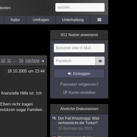
keiten
Natur
Umfragen
Unterhaltung
9
1
1
Nutzer anwesend
10
11
...
16
nächste
18.10.2005 um 23:44
Einloggen
Passwort vergessen?
Konto erstellen
nanzielle Hilfe ist. Ich
Eltern nicht tragen
Ähnliche Diskussionen
rstützen sogar Familien
Der Fall Khashoggi: Was
verheimlicht die Türkei?
35 Beiträge bis 2021