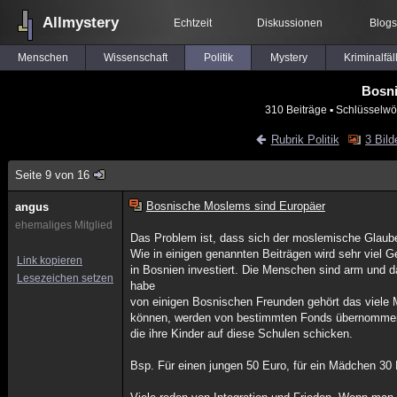
Allmystery
Echtzeit
Diskussionen
Blogs
Menschen
Wissenschaft
Politik
Mystery
Kriminalfäl
Bosni
310 Beiträge
▪ Schlüsselwö
Rubrik Politik
3 Bild
Seite 9 von 16
Bosnische Moslems sind Europäer
angus
ehemaliges Mitglied
Das Problem ist, dass sich der moslemische Glaube
Wie in einigen genannten Beiträgen wird sehr viel
Link kopieren
in Bosnien investiert. Die Menschen sind arm und das
Lesezeichen setzen
habe
von einigen Bosnischen Freunden gehört das viele M
können, werden von bestimmten Fonds übernommen, 
die ihre Kinder auf diese Schulen schicken.
Bsp. Für einen jungen 50 Euro, für ein Mädchen 30