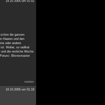
19.10.2005 um 01:02
n schon die ganzen
len Haaren und den
ine oder andere
st. Wobei, so radikal
r und die restliche Woche
Poturci. Blixnixmaster
melden
19.10.2005 um 01:18