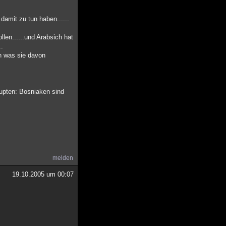
amit zu tun haben......
len......und Arabsich hat
..
en was sie davon
aupten: Bosniaken sind
melden
19.10.2005 um 00:07