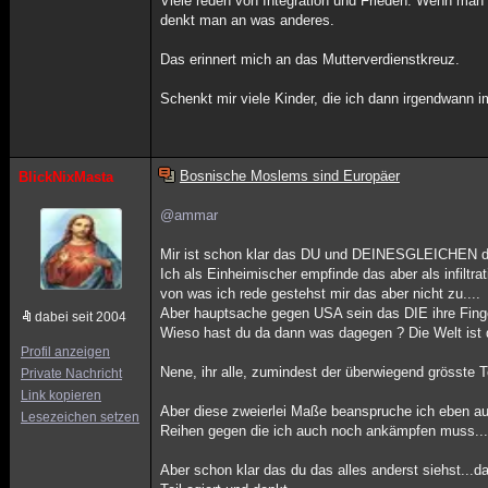
Viele reden von Integration und Frieden. Wenn man
denkt man an was anderes.
Das erinnert mich an das Mutterverdienstkreuz.
Schenkt mir viele Kinder, die ich dann irgendwann i
Bosnische Moslems sind Europäer
BlickNixMasta
@ammar
Mir ist schon klar das DU und DEINESGLEICHEN dara
Ich als Einheimischer empfinde das aber als infiltra
von was ich rede gestehst mir das aber nicht zu....
Aber hauptsache gegen USA sein das DIE ihre Finger
dabei seit 2004
Wieso hast du da dann was dagegen ? Die Welt ist d
Profil anzeigen
Nene, ihr alle, zumindest der überwiegend grösste T
Private Nachricht
Link kopieren
Aber diese zweierlei Maße beanspruche ich eben auc
Lesezeichen setzen
Reihen gegen die ich auch noch ankämpfen muss....
Aber schon klar das du das alles anderst siehst...da