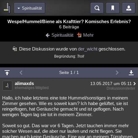
Spiritualität
Bereiche
Wespe/Hummel/Biene als Krafttier? Komisches Erlebnis?
6 Beiträge
Echtzeit
Diskussionen
Blogs
Videos
Statistiken
Spiritualität
Mehr
Chat
Wiki
Neuigkeiten
Diese Diskussion wurde von
der_wicht
geschlossen.
meine Rubriken
Begründung:
Troll
Menschen
Wissenschaft
Politik
Mystery
Kriminalfälle
Spiritualität
Verschwörungen
Technologie
Ufologie
Seite 1 / 1
Natur
alimaxds
Umfragen
Unterhaltung
13.05.2017 um 05:11
ehemaliges Mitglied
Diskussionsleiter
weitere Rubriken
Hallo, ich habe letztens eine tote Hummel/sonstiges in meinem
Philosophie
Träume
Orte
Esoterik
Literatur
Zimmer gesehen. Wie es soweit kam? Ich habe gelüftet, sie ist
reingeflogen, hat Geräusche gemacht und ist geflogen. Nach
Astronomie
Helpdesk
Gruppen
Gaming
Filme
wenigen Tagen lag sie tot in meinem Zimmer.
Soweit so gut. Das war vor 6 Tagen. Jetzt tauchen immer mehr
Musik
Clash
Verbesserungen
Allmystery
English
solcher Wesen auf, die aber nur laufen und nicht fliegen. Sie
Übersichten
machen auch keine Geräusche. Eine war an meinem Türrahmen.