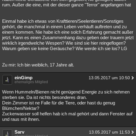
rum. Außer die eine, mit der dieser ganze "Terror" angefangen hat
Einmal habe ich etwas von Krafttieren/Seelentieren/Sonstiges
gehört, die manchmal in einem Leben verhäuft auftreten und zu
einem kommen. Nie habe ich eine solch Erfahrung gemacht außer
jetzt. Kann es einen Zusammenhang dazu geben oder trauern jetzt
wirklich irgendwelche Wespen? Wie sind sie hier reingeflogen?
Warum geben sie keine Geräusche? Wie werde ich sie los? LG
Zu mir: Ich bin weiblich, 17 Jahre alt.
einGimp
13.05.2017 um 10:50
ehemaliges Mitglied
Wenn Hummeln/Bienen nicht genügend Energie zu sich nehmen
sterben sie. Da ist nichts besonderes dran.
Dein Zimmer ist ne Falle für die Tiere, oder hast du genug
Blümchen/Nektar?
Zuckerwasser soll helfen hab ich mal gehört und dann Fenster auf
und raus mit ihnen.
Sarv
13.05.2017 um 11:53