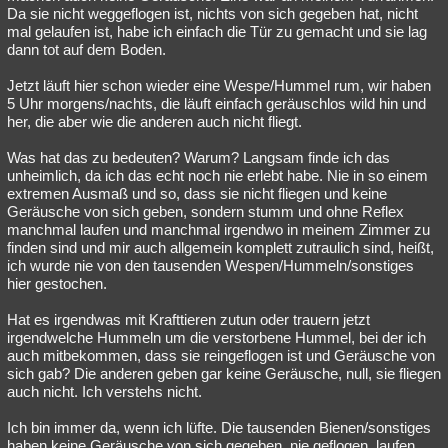
Da sie nicht weggeflogen ist, nichts von sich gegeben hat, nicht
Besucht
Teilgenommen
Alle
Neue
Geschlossen
mal gelaufen ist, habe ich einfach die Tür zu gemacht und sie lag
dann tot auf dem Boden.
Lesenswert
Schlüsselwörter
Jetzt läuft hier schon wieder eine Wespe/Hummel rum, wir haben
5 Uhr morgens/nachts, die läuft einfach geräuschlos wild hin und
her, die aber wie die anderen auch nicht fliegt.
Was hat das zu bedeuten? Warum? Langsam finde ich das
unheimlich, da ich das echt noch nie erlebt habe. Nie in so einem
extremen Ausmaß und so, dass sie nicht fliegen und keine
Geräusche von sich geben, sondern stumm und ohne Reflex
manchmal laufen und manchmal irgendwo in meinem Zimmer zu
finden sind und mir auch allgemein komplett zutraulich sind, heißt,
ich wurde nie von den tausenden Wespen/Hummeln/sonstiges
hier gestochen.
Hat es irgendwas mit Krafttieren zutun oder trauern jetzt
irgendwelche Hummeln um die verstorbene Hummel, bei der ich
auch mitbekommen, dass sie reingeflogen ist und Geräusche von
sich gab? Die anderen geben gar keine Geräusche, null, sie fliegen
auch nicht. Ich verstehs nicht.
Ich bin immer da, wenn ich lüfte. Die tausenden Bienen/sonstiges
haben keine Geräusche von sich gegeben, nie geflogen, laufen