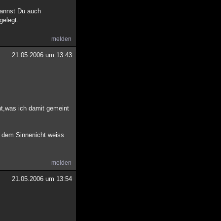
kannst Du auch
gelegt.
melden
21.05.2006 um 13:43
nt,was ich damit gemeint
n dem Sinnenicht weiss
melden
21.05.2006 um 13:54