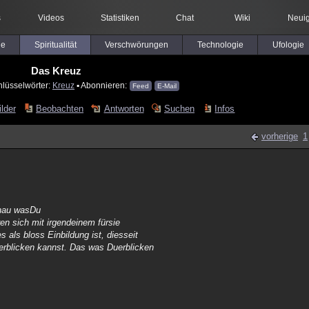
s
Videos
Statistiken
Chat
Wiki
Neuig
le
Spiritualität
Verschwörungen
Technologie
Ufologie
Das Kreuz
hlüsselwörter:
Kreuz
▪ Abonnieren:
Feed
E-Mail
ilder
Beobachten
Antworten
Suchen
Infos
vorherige
1
chau wasDu
eren sich mit irgendeinem fürsie
 als bloss Einbildung ist, diesseit
erblicken kannst. Das was Duerblicken