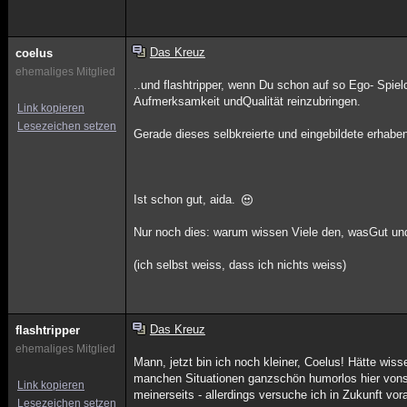
Das Kreuz
coelus
ehemaliges Mitglied
..und flashtripper, wenn Du schon auf so Ego- Spie
Aufmerksamkeit undQualität reinzubringen.
Link kopieren
Lesezeichen setzen
Gerade dieses selbkreierte und eingebildete erhabe
Ist schon gut, aida.
Nur noch dies: warum wissen Viele den, wasGut un
(ich selbst weiss, dass ich nichts weiss)
Das Kreuz
flashtripper
ehemaliges Mitglied
Mann, jetzt bin ich noch kleiner, Coelus! Hätte wis
manchen Situationen ganzschön humorlos hier vonstat
Link kopieren
meinerseits - allerdings versuche ich in Zukunft vo
Lesezeichen setzen