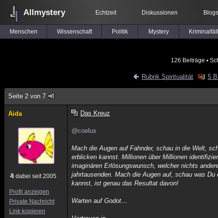
Allmystery
Echtzeit
Diskussionen
Blog
Menschen
Wissenschaft
Politik
Mystery
Kriminalfäl
126 Beiträge
▪ Sc
Rubrik Spiritualität
5 B
Seite 2 von 7
Das Kreuz
Aida
@coelus
Mach die Augen auf Fahnder, schau in die Welt, s
erblicken kannst. Millionen über Millionen identifizi
imaginären Erlösungswunsch, welcher nichts anderes
jahrtausenden. Mach die Augen auf, schau was Du 
dabei seit 2005
kannst, ist genau das Resultat davon!
Profil anzeigen
Warten auf Godot…
Private Nachricht
Link kopieren