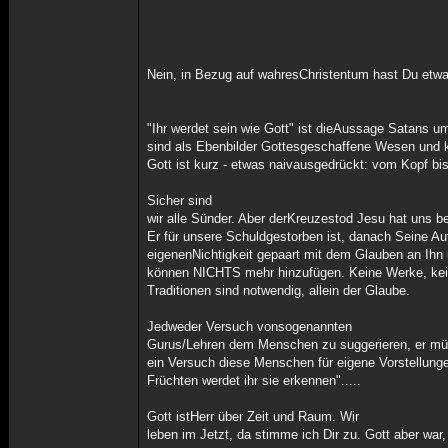
Nein, in Bezug auf wahresChristentum hast Du etwa
"Ihr werdet sein wie Gott" ist dieAussage Satans u
sind als Ebenbilder Gottesgeschaffene Wesen und 
Gott ist kurz - etwas naivausgedrückt: vom Kopf bi
Sicher sind
wir alle Sünder. Aber derKreuzestod Jesu hat uns bef
Er für unsere Schuldgestorben ist, danach Seine A
eigenenNichtigkeit gepaart mit dem Glauben an Ih
können NICHTS mehr hinzufügen. Keine Werke, kein
Traditionen sind notwendig, allein der Glaube.
Jedweder Versuch vonsogenannten
Gurus/Lehren dem Menschen zu suggerieren, er müss
ein Versuch diese Menschen für eigene Vorstellung
Früchten werdet ihr sie erkennen".....
Gott istHerr über Zeit und Raum. Wir
leben im Jetzt, da stimme ich Dir zu. Gott aber war,