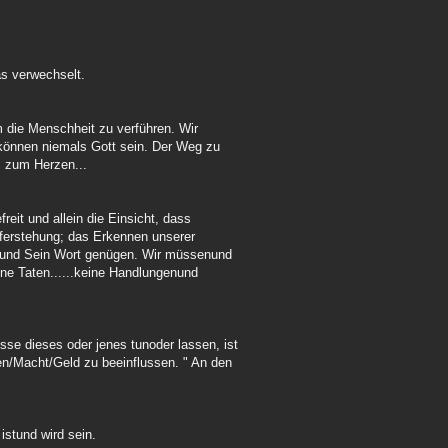
s verwechselt.
m die Menschheit zu verführen. Wir
können niemals Gott sein. Der Weg zu
s zum Herzen...
reit und allein die Einsicht, dass
uferstehung; das Erkennen unserer
n und Sein Wort genügen. Wir müssenund
e Taten......keine Handlungenund
e dieses oder jenes tunoder lassen, ist
en/Macht/Geld zu beeinflussen. " An den
 istund wird sein.