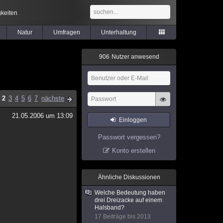
keiten
Natur
Umfragen
Unterhaltung
9
0
6
Nutzer anwesend
2
3
4
5
6
7
nächste
21.05.2006 um 13:09
Einloggen
Passwort vergessen?
Konto erstellen
Ähnliche Diskussionen
Welche Bedeutung haben
drei Dreizacke auf einem
Halsband?
17 Beiträge bis 2013