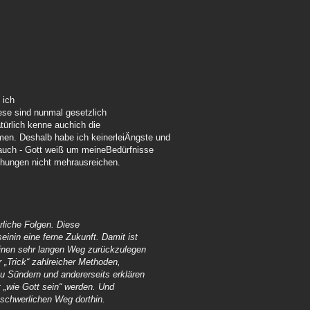
 ich
iese sind nunmal gesetzlich
türlich kenne auchich die
en. Deshalb habe ich keinerleiÄngste und
 auch - Gott weiß um meineBedürfnisse
hungen nicht mehrausreichen.
erliche Folgen. Diese
seinin eine ferne Zukunft. Damit ist
einen sehr langen Weg zurückzulegen
r „Trick“ zahlreicher Methoden,
zu Sündern und andererseits erklären
t „wie Gott sein“ werden. Und
eschwerlichen Weg dorthin.