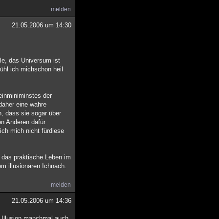
melden
21.05.2006 um 14:30
le, das Universum ist
fühl ich michschon heil
einminiminstes der
daher eine wahre
n, dass sie sogar über
en Anderen dafür
ich mich nicht fürdiese
s das praktische Leben im
m illusionären Ichnach.
melden
21.05.2006 um 14:36
g Illusion manchmal auch