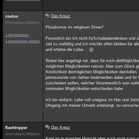
Das Kreuz
coelus
ehemaliges Mitglied
Pluralismus im religösen Sinne?
Link kopieren
Persönlich bin ich nicht fürSchubladendenken und 
Lesezeichen setzen
viel zu vielfältig und ich möchte offen bleiben für 
und erfahre die Liebe…
Wobei hier angefügt sei, dass für mich dieMöglichk
möglichen Möglichkeiten nutzen. Aber zum Glück g
Köstlichkeit dermöglichen Möglichkeiten darstellen
jahrtausende von Jahren leidenwollen dabei und ihr
zuschieben wollen, welcher Verantwortlich sein soll
minimalen Möglichkeiten entschieden habe.
Ich bin einfach. Lebe voll undganz im Hier und Jetz
Umgang mit meiner Umwelt anbelangt, so versuche 
Das Kreuz
flashtripper
ehemaliges Mitglied
Kant ist in mancher Hinsicht aber auch nicht sooo 