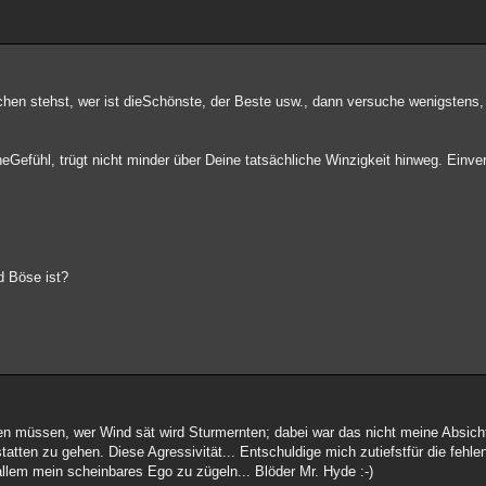
lchen stehst, wer ist dieSchönste, der Beste usw., dann versuche wenigstens
neGefühl, trügt nicht minder über Deine tatsächliche Winzigkeit hinweg. Einv
d Böse ist?
sen müssen, wer Wind sät wird Sturmernten; dabei war das nicht meine Absicht
ten zu gehen. Diese Agressivität... Entschuldige mich zutiefstfür die fehlen
rallem mein scheinbares Ego zu zügeln... Blöder Mr. Hyde :-)