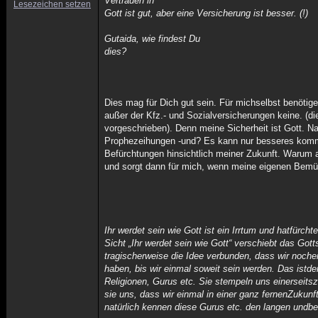
Vertrauen in
Lesezeichen setzen
Gott ist gut, aber eine Versicherung ist besser. (!)
Gutaida, wie findest Du
dies?
Dies mag für Dich gut sein. Für michselbst benötige
außer der Kfz.- und Sozialversicherungen keine. (d
vorgeschrieben). Denn meine Sicherheit ist Gott. Na
Prophezeihungen -und? Es kann nur besseres komm
Befürchtungen hinsichtlich meiner Zukunft. Warum
und sorgt dann für mich, wenn meine eigenen Bemü
Ihr werdet sein wie Gott ist ein Irrtum und hatfürcht
Sicht „Ihr werdet sein wie Gott“ verschiebt das Gott
tragischerweise die Idee verbunden, dass wir noch
haben, bis wir einmal soweit sein werden. Das istde
Religionen, Gurus etc. Sie stempeln uns einerseits
sie uns, dass wir einmal in einer ganz fernenZukunf
natürlich kennen diese Gurus etc. den langen undb