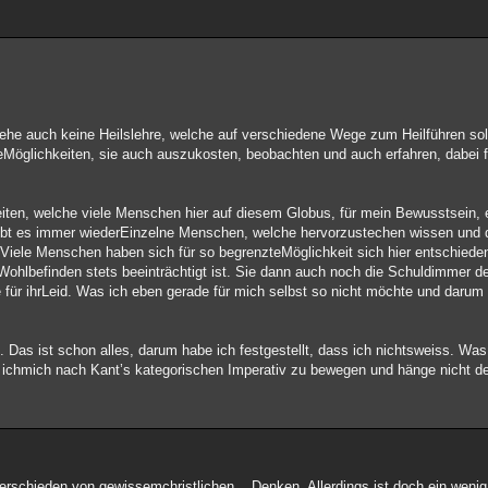
sehe auch keine Heilslehre, welche auf verschiedene Wege zum Heilführen sol
alleMöglichkeiten, sie auch auszukosten, beobachten und auch erfahren, dabei 
eiten, welche viele Menschen hier auf diesem Globus, für mein Bewusstsein, 
ibt es immer wiederEinzelne Menschen, welche hervorzustechen wissen und 
. Viele Menschen haben sich für so begrenzteMöglichkeit sich hier entschiede
 Wohlbefinden stets beeinträchtigt ist. Sie dann auch noch die Schuldimmer d
e für ihrLeid. Was ich eben gerade für mich selbst so nicht möchte und darum 
t. Das ist schon alles, darum habe ich festgestellt, dass ich nichtsweiss. Wa
ichmich nach Kant’s kategorischen Imperativ zu bewegen und hänge nicht de
verschieden von gewissemchristlichen... Denken. Allerdings ist doch ein weni