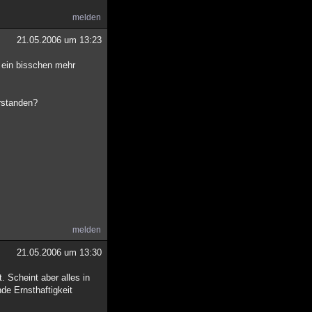
melden
21.05.2006 um 13:23
, ein bisschen mehr
erstanden?
melden
21.05.2006 um 13:30
. Scheint aber alles in
de Ernsthaftigkeit