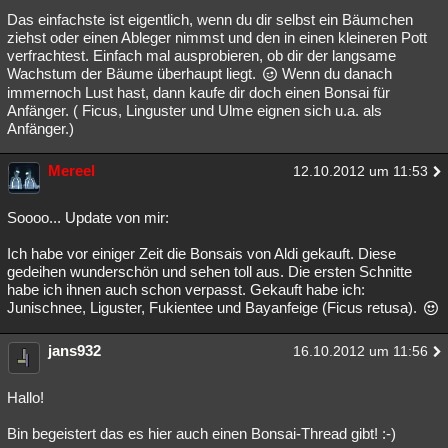
Das einfachste ist eigentlich, wenn du dir selbst ein Bäumchen
Besucht
Teilgenommen
Alle
Neue
Geschlossen
ziehst oder einen Ableger nimmst und den in einen kleineren Pott
verfrachtest. Einfach mal ausprobieren, ob dir der langsame
Lesenswert
Schlüsselwörter
Wachstum der Bäume überhaupt liegt.
Wenn du danach
immernoch Lust hast, dann kaufe dir doch einen Bonsai für
Anfänger. ( Ficus, Linguster und Ulme eignen sich u.a. als
Anfänger.)
Mereel
12.10.2012 um 11:53
Soooo... Update von mir:
Ich habe vor einiger Zeit die Bonsais von Aldi gekauft. Diese
gedeihen wunderschön und sehen toll aus. Die ersten Schnitte
habe ich ihnen auch schon verpasst. Gekauft habe ich:
Junischnee, Liguster, Fukientee und Bayanfeige (Ficus retusa).
jans932
16.10.2012 um 11:56
Hallo!
Bin begeistert das es hier auch einen Bonsai-Thread gibt! :-)