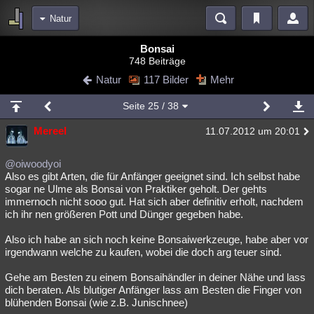
Natur
Bereiche
Bonsai
748 Beiträge
Echtzeit
Diskussionen
Blogs
Videos
Statistiken
Natur
117 Bilder
Mehr
Chat
Wiki
Neuigkeiten
Seite
25
/ 38
meine Rubriken
Mereel
11.07.2012 um 20:01
Menschen
Wissenschaft
Politik
Mystery
Kriminalfälle
Spiritualität
Verschwörungen
Technologie
Ufologie
@oiwoodyoi
Also es gibt Arten, die für Anfänger geeignet sind. Ich selbst habe
sogar ne Ulme als Bonsai von Praktiker geholt. Der gehts
Natur
Umfragen
Unterhaltung
immernoch nicht sooo gut. Hat sich aber definitiv erholt, nachdem
weitere Rubriken
ich ihr nen größeren Pott und Dünger gegeben habe.
Philosophie
Träume
Orte
Esoterik
Literatur
Also ich habe an sich noch keine Bonsaiwerkzeuge, habe aber vor
irgendwann welche zu kaufen, wobei die doch arg teuer sind.
Astronomie
Helpdesk
Gruppen
Gaming
Filme
Gehe am Besten zu einem Bonsaihändler in deiner Nähe und lass
Musik
Clash
Verbesserungen
Allmystery
English
dich beraten. Als blutiger Anfänger lass am Besten die Finger von
blühenden Bonsai (wie z.B. Junischnee)
Übersichten