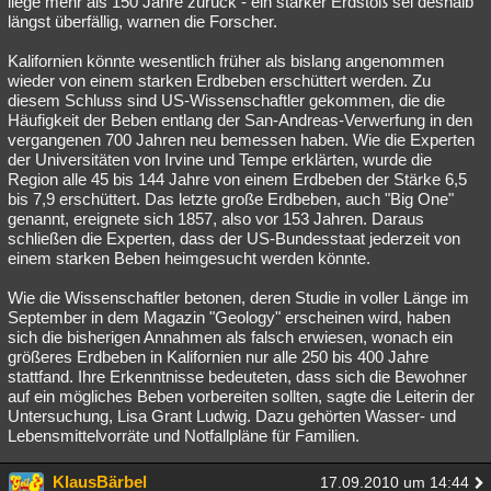
liege mehr als 150 Jahre zurück - ein starker Erdstoß sei deshalb
längst überfällig, warnen die Forscher.
Besucht
Teilgenommen
Alle
Neue
Geschlossen
Kalifornien könnte wesentlich früher als bislang angenommen
Lesenswert
Schlüsselwörter
wieder von einem starken Erdbeben erschüttert werden. Zu
diesem Schluss sind US-Wissenschaftler gekommen, die die
Häufigkeit der Beben entlang der San-Andreas-Verwerfung in den
vergangenen 700 Jahren neu bemessen haben. Wie die Experten
der Universitäten von Irvine und Tempe erklärten, wurde die
Region alle 45 bis 144 Jahre von einem Erdbeben der Stärke 6,5
bis 7,9 erschüttert. Das letzte große Erdbeben, auch "Big One"
genannt, ereignete sich 1857, also vor 153 Jahren. Daraus
schließen die Experten, dass der US-Bundesstaat jederzeit von
einem starken Beben heimgesucht werden könnte.
Wie die Wissenschaftler betonen, deren Studie in voller Länge im
September in dem Magazin "Geology" erscheinen wird, haben
sich die bisherigen Annahmen als falsch erwiesen, wonach ein
größeres Erdbeben in Kalifornien nur alle 250 bis 400 Jahre
stattfand. Ihre Erkenntnisse bedeuteten, dass sich die Bewohner
auf ein mögliches Beben vorbereiten sollten, sagte die Leiterin der
Untersuchung, Lisa Grant Ludwig. Dazu gehörten Wasser- und
Lebensmittelvorräte und Notfallpläne für Familien.
KlausBärbel
17.09.2010 um 14:44