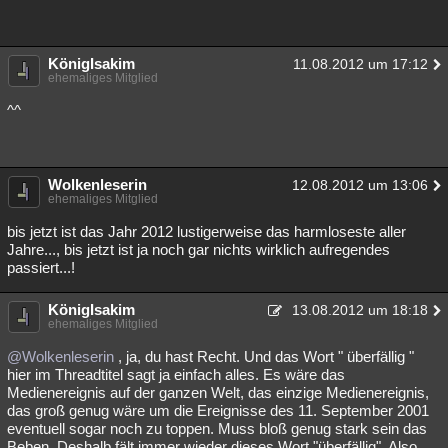
KönigIsakim
11.08.2012 um 17:12
ehemaliges Mitglied
^^
Wolkenleserin
12.08.2012 um 13:06
ehemaliges Mitglied
bis jetzt ist das Jahr 2012 lustigerweise das harmloseste aller
Jahre..., bis jetzt ist ja noch gar nichts wirklich aufregendes
passiert...!
KönigIsakim
13.08.2012 um 18:18
ehemaliges Mitglied
@Wolkenleserin
, ja, du hast Recht. Und das Wort " überfällig "
hier im Threadtitel sagt ja einfach alles. Es wäre das
Medienereignis auf der ganzen Welt, das einzige Medienereignis,
das groß genug wäre um die Ereignisse des 11. September 2001
eventuell sogar noch zu toppen. Muss bloß genug stark sein das
Beben. Deshalb fält immer wieder dieses Wort "überfällig". Also