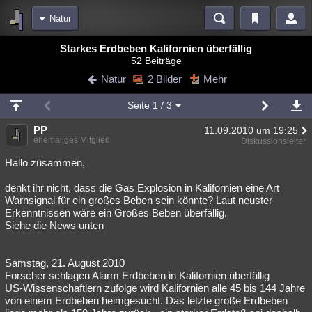
Natur
Bereiche
Starkes Erdbeben Kalifornien überfällig
52 Beiträge
Echtzeit
Diskussionen
Blogs
Videos
Statistiken
Natur
2 Bilder
Mehr
Chat
Wiki
Neuigkeiten
2
Seite
1
/ 3
meine Rubriken
PP
11.09.2010 um 19:25
Menschen
Wissenschaft
Politik
Mystery
Kriminalfälle
ehemaliges Mitglied
Diskussionsleiter
Spiritualität
Verschwörungen
Technologie
Ufologie
Hallo zusammen,
denkt ihr nicht, dass die Gas Explosion in Kalifornien eine Art
Natur
Umfragen
Unterhaltung
Warnsignal für ein großes Beben sein könnte? Laut neuster
weitere Rubriken
Erkenntnissen wäre ein Großes Beben überfällig.
Siehe die News unten
Philosophie
Träume
Orte
Esoterik
Literatur
Astronomie
Helpdesk
Gruppen
Gaming
Filme
Samstag, 21. August 2010
Forscher schlagen Alarm Erdbeben in Kalifornien überfällig
Musik
Clash
Verbesserungen
Allmystery
English
US-Wissenschaftlern zufolge wird Kalifornien alle 45 bis 144 Jahre
von einem Erdbeben heimgesucht. Das letzte große Erdbeben
Übersichten