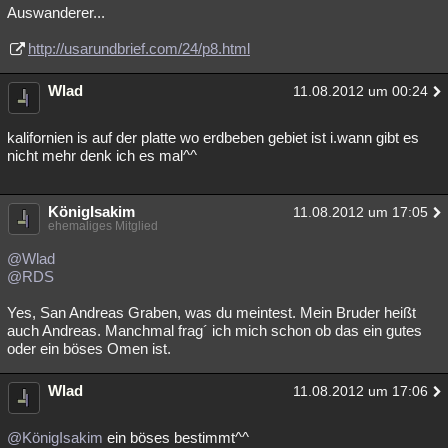
Auswanderer...
http://usarundbrief.com/24/p8.html
Wlad
11.08.2012 um 00:24
kalifornien is auf der platte wo erdbeben gebiet ist i.wann gibt es
nicht mehr denk ich es mal^^
KönigIsakim
11.08.2012 um 17:05
ehemaliges Mitglied
@Wlad
@RDS
Yes, San Andreas Graben, was du meintest. Mein Bruder heißt
auch Andreas. Manchmal frag´ ich mich schon ob das ein gutes
oder ein böses Omen ist.
Wlad
11.08.2012 um 17:06
@KönigIsakim
ein böses bestimmt^^