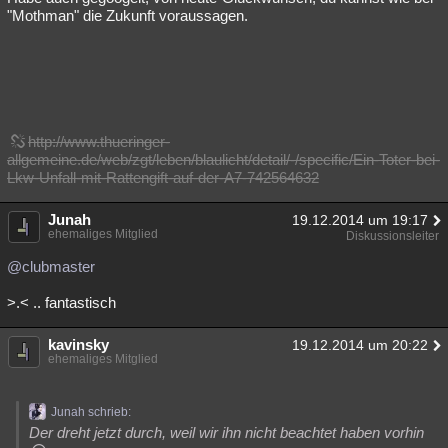
"Mothman" die Zukunft voraussagen.
http://www.thueringer-
allgemeine.de/web/zgt/leben/blaulicht/detail/-/specific/Ein-Toter-bei-
Lkw-Unfall-mit-Rattengift-auf-der-A7-742564632
Junah
19.12.2014 um 19:17
ehemaliges Mitglied
Diskussionsleiter
@clubmaster
>.< .. fantastisch
kavinsky
19.12.2014 um 20:22
ehemaliges Mitglied
Junah schrieb:
Der dreht jetzt durch, weil wir ihn nicht beachtet haben vorhin