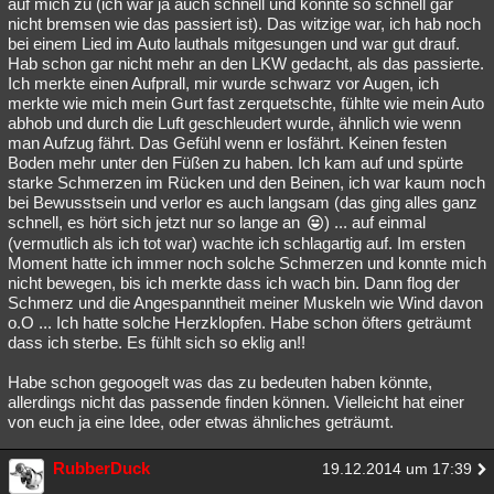
auf mich zu (ich war ja auch schnell und konnte so schnell gar
nicht bremsen wie das passiert ist). Das witzige war, ich hab noch
bei einem Lied im Auto lauthals mitgesungen und war gut drauf.
Hab schon gar nicht mehr an den LKW gedacht, als das passierte.
Ich merkte einen Aufprall, mir wurde schwarz vor Augen, ich
merkte wie mich mein Gurt fast zerquetschte, fühlte wie mein Auto
abhob und durch die Luft geschleudert wurde, ähnlich wie wenn
man Aufzug fährt. Das Gefühl wenn er losfährt. Keinen festen
Boden mehr unter den Füßen zu haben. Ich kam auf und spürte
starke Schmerzen im Rücken und den Beinen, ich war kaum noch
bei Bewusstsein und verlor es auch langsam (das ging alles ganz
schnell, es hört sich jetzt nur so lange an
) ... auf einmal
(vermutlich als ich tot war) wachte ich schlagartig auf. Im ersten
Moment hatte ich immer noch solche Schmerzen und konnte mich
nicht bewegen, bis ich merkte dass ich wach bin. Dann flog der
Schmerz und die Angespanntheit meiner Muskeln wie Wind davon
o.O ... Ich hatte solche Herzklopfen. Habe schon öfters geträumt
dass ich sterbe. Es fühlt sich so eklig an!!
Habe schon gegoogelt was das zu bedeuten haben könnte,
allerdings nicht das passende finden können. Vielleicht hat einer
von euch ja eine Idee, oder etwas ähnliches geträumt.
RubberDuck
19.12.2014 um 17:39