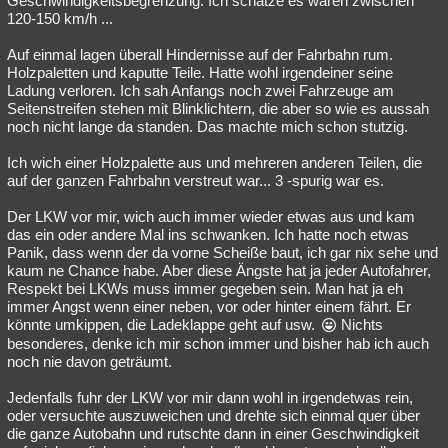
Geschwindigkeitsbegrenzung. Ich schätze es waren zwischen
120-150 km/h ...
Besucht
Teilgenommen
Alle
Neue
Geschlossen
Auf einmal lagen überall Hindernisse auf der Fahrbahn rum.
Lesenswert
Schlüsselwörter
Holzpaletten und kaputte Teile. Hatte wohl irgendeiner seine
Ladung verloren. Ich sah Anfangs noch zwei Fahrzeuge am
Seitenstreifen stehen mit Blinklichtern, die aber so wie es aussah
noch nicht lange da standen. Das machte mich schon stutzig.
Ich wich einer Holzpalette aus und mehreren anderen Teilen, die
auf der ganzen Fahrbahn verstreut war... 3 -spurig war es.
Der LKW vor mir, wich auch immer wieder etwas aus und kam
das ein oder andere Mal ins schwanken. Ich hatte noch etwas
Panik, dass wenn der da vorne Scheiße baut, ich gar nix sehe und
kaum ne Chance habe. Aber diese Ängste hat ja jeder Autofahrer,
Respekt bei LKWs muss immer gegeben sein. Man hat ja eh
immer Angst wenn einer neben, vor oder hinter einem fährt. Er
könnte umkippen, die Ladeklappe geht auf usw.
Nichts
besonderes, denke ich mir schon immer und bisher hab ich auch
noch nie davon geträumt.
Jedenfalls fuhr der LKW vor mir dann wohl in irgendetwas rein,
oder versuchte auszuweichen und drehte sich einmal quer über
die ganze Autobahn und rutschte dann in einer Geschwindigkeit