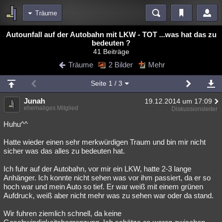
Träume
Bereiche
Autounfall auf der Autobahn mit LKW - TOT ...was hat das zu
bedeuten ?
Echtzeit
Diskussionen
Blogs
Videos
Statistiken
41 Beiträge
Träume
2 Bilder
Mehr
Chat
Wiki
Neuigkeiten
3
meine Rubriken
Seite
1
/ 3
Menschen
Wissenschaft
Politik
Mystery
Kriminalfälle
Junah
19.12.2014 um 17:09
ehemaliges Mitglied
Diskussionsleiter
Spiritualität
Verschwörungen
Technologie
Ufologie
Huhu^^
Natur
Umfragen
Unterhaltung
Hatte wieder einen sehr merkwürdigen Traum und bin mir nicht
weitere Rubriken
sicher was das alles zu bedeuten hat.
Philosophie
Träume
Orte
Esoterik
Literatur
Ich fuhr auf der Autobahn, vor mir ein LKW, hatte 2-3 lange
Anhänger. Ich konnte nicht sehen was vor ihm passiert, da er so
Astronomie
Helpdesk
Gruppen
Gaming
Filme
hoch war und mein Auto so tief. Er war weiß mit einem grünen
Aufdruck, weiß aber nicht mehr was zu sehen war oder da stand.
Musik
Clash
Verbesserungen
Allmystery
English
Wir fuhren ziemlich schnell, da keine
Übersichten