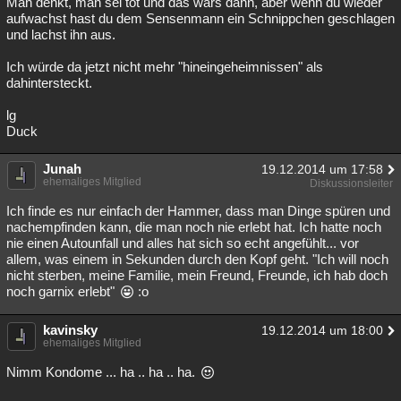
Man denkt, man sei tot und das wars dann, aber wenn du wieder
aufwachst hast du dem Sensenmann ein Schnippchen geschlagen
und lachst ihn aus.
Ich würde da jetzt nicht mehr "hineingeheimnissen" als
dahintersteckt.
lg
Duck
Junah
19.12.2014 um 17:58
ehemaliges Mitglied
Diskussionsleiter
Ich finde es nur einfach der Hammer, dass man Dinge spüren und
nachempfinden kann, die man noch nie erlebt hat. Ich hatte noch
nie einen Autounfall und alles hat sich so echt angefühlt... vor
allem, was einem in Sekunden durch den Kopf geht. "Ich will noch
nicht sterben, meine Familie, mein Freund, Freunde, ich hab doch
noch garnix erlebt"
:o
kavinsky
19.12.2014 um 18:00
ehemaliges Mitglied
Nimm Kondome ... ha .. ha .. ha.