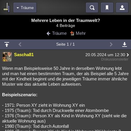
Träume
Bereiche
Mehrere Leben in der Traumwelt?
4 Beiträge
Echtzeit
Diskussionen
Blogs
Videos
Statistiken
Träume
Mehr
Chat
Wiki
Neuigkeiten
2
Seite 1 / 1
meine Rubriken
Sascha81
20.05.2024 um 12:30
Menschen
Wissenschaft
Politik
Mystery
Kriminalfälle
Diskussionsleiter
Spiritualität
Verschwörungen
Technologie
Ufologie
Wenn man Beispielsweise 50 Jahre in derselben Wohnung lebt
und man hat einen bestimmten Traum, der als Beispiel alle 5 Jahre
mit der Kindheit beginnt und die jeweiligen Träume immer ähnliche
Natur
Umfragen
Unterhaltung
Muster wie das aktuelle Leben aufweisen.
weitere Rubriken
Beispielszenario:
Philosophie
Träume
Orte
Esoterik
Literatur
- 1971: Person XY zieht in Wohnung XY ein
Astronomie
Helpdesk
Gruppen
Gaming
Filme
- 1975 (Traum): Tod durch Druckwelle einer Atombombe
- 1976 (Traum): Person XY als Kind in Wohnung XY (sieht wie die
Musik
Clash
Verbesserungen
Allmystery
English
aktuelle Wohnung aus)
- 1980 (Traum): Tod durch Autonfall
Übersichten