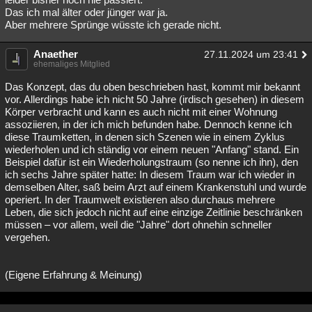
Das ich mal älter oder jünger war ja.
Aber mehrere Sprünge wüsste ich gerade nicht.
Anaether
27.11.2024 um 23:41
ehemaliges Mitglied
Das Konzept, das du oben beschrieben hast, kommt mir bekannt
vor. Allerdings habe ich nicht 50 Jahre (irdisch gesehen) in diesem
Körper verbracht und kann es auch nicht mit einer Wohnung
assoziieren, in der ich mich befunden habe. Dennoch kenne ich
diese Traumketten, in denen sich Szenen wie in einem Zyklus
wiederholen und ich ständig vor einem neuen "Anfang" stand. Ein
Beispiel dafür ist ein Wiederholungstraum (so nenne ich ihn), den
ich sechs Jahre später hatte: In diesem Traum war ich wieder in
demselben Alter, saß beim Arzt auf einem Krankenstuhl und wurde
operiert. In der Traumwelt existieren also durchaus mehrere
Leben, die sich jedoch nicht auf eine einzige Zeitlinie beschränken
müssen – vor allem, weil die "Jahre" dort ohnehin schneller
vergehen.
(Eigene Erfahrung & Meinung)