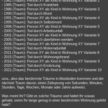
- 1981 (Traum): Person XY als Kind in Wohnung XY Variante 2
- 1985 (Traum): Tod durch Krankheit
Besucht
Teilgenommen
Alle
Neue
Geschlossen
- 1986 (Traum): Person XY als Kind in Wohnung XY Variante 3
- 1990 (Traum): Tod durch Mord
Lesenswert
Schlüsselwörter
- 1991 (Traum): Person XY als Kind in Wohnung XY Variante 4
- 1995 (Traum): Tod durch Selbstmord
- 1996 (Traum): Person XY als Kind in Wohnung XY Variante 5
- 2000 (Traum): Tod durch Arbeitsunfall
- 2001 (Traum): Person XY als Kind in Wohnung XY Variante 6
- 2005 (Traum): Tod durch überfahren werden
- 2006 (Traum): Person XY als Kind in Wohnung XY Variante 7
- 2010 (Traum): Tod durch Motorradunfall
- 2011 (Traum): Person XY als Kind in Wohnung XY Variante 8
- 2015 (Traum): Tod durch Wohnungsbrand
- 2016 (Traum): Person XY als Kind in Wohnung XY Variante 9
- 2020 (Traum): Tod durch Erstickung
- 2021 (Traum): Person XY als Kind in Wohnung XY Variante 10
usw., also das bestimmte Träume in Abständen kommen und der
nächste Traum davon, einen Zeitsprung von Sekunden, Minuten,
Stunden, Tage, Wochen, Monate oder Jahre aufweist.
Was meint Ihr? Gibt es solche Träume und hattet Ihr sowas
gehabt, wenn Ihr lange genug in einer bestimmten Wohnung gelebt
habt?