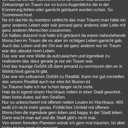
Zeitsprünge im Traum nur so kurze Augenblicke die in der
Erinnerung fehlen oder garnicht geträumt wurden schon. So
Szenenwechsel.
Ne ich dachte du meintest vielleicht das man Träumt man hätte ein
ganz anderes Leben oder wär jemand ganz anderes oder Lebe mit
ganz anderen Menschen zusammen.
Ein halbes dutzend mal hatte ich geträumt da waren nahestehende
Menschen im Traum die es aber im richtigen Leben garnicht gab.
Auch das Leben und der Ort war ein ganz anderer nur im Traum
war das absolut mein Leben.
Das war wie eine Welle da aufzuwachen und irgendwie zu
realisieren das dass gerade ja nur ein Traum war.
Und das traurige Gefühl zB dann jemand zu vermissen den es in
Wirklichkeit garnicht gibt.
Das war ein seltsames Gefühl zu Realität. Kann mir gut vorstellen
das unsere Realität auch nur eine Art Illusion ist.
So Träume hatte ich nur schon länger nicht mehr.
Hab da in irgend einem Hochhaus mitten in einer Stadt gewohnt.
Aber keine Autos auf den Straßen.
Nur so unbeschwert mit offenen netten Leuten im Hochhaus. WG
weiß ich nicht mehr genau. Fröhliches Umfeld mit offenen
Menschen die irgendwie gern leben und happy in der Stadt leben.
Dann wacht man auf und die Stadt gibt's nicht mal.
Von einem fremden Planeten würde ich gern mal träumen. Ist aber
leider bisher noch nie passiert.