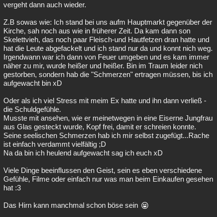
vergeht dann auch wieder.
Z.B sowas wie: Ich stand bei uns aufm Hauptmarkt gegenüber der
Kirche, sah noch aus wie in früherer Zeit. Da kam dann son
Skelettvieh, das noch paar Fleisch-und Hautfetzen dran hatte und
hat die Leute abgefackelt und ich stand nur da und konnt nich weg.
Irgendwann war ich dann von Feuer umgeben und es kam immer
näher zu mir, wurde heißer und heißer. Bin im Traum leider nich
gestorben, sondern hab die "Schmerzen" ertragen müssen, bis ich
aufgewacht bin xD
Oder als ich viel Stress mit meim Ex hatte und ihn dann verließ -
die Schuldgefühle.
Musste mit ansehen, wie er meinetwegen in eine Eiserne Jungfrau
aus Glas gesteckt wurde, Kopf frei, damit er schreien konnte.
Seine seelischen Schmerzen hab ich mir selbst zugefügt...Rache
ist einfach verdammt vielfältig ;D
Na da bin ich heulend aufgewacht sag ich euch xD
Viele Dinge beeinflussen den Geist, sein es eben verschiedene
Gefühle, Filme oder einfach nur was man beim Einkaufen gesehen
hat :3
Das Hirn kann manchmal schon böse sein