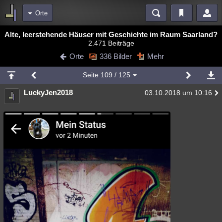
Orte
Bereiche
Alte, leerstehende Häuser mit Geschichte im Raum Saarland?
2.471 Beiträge
Echtzeit
Diskussionen
Blogs
Videos
Statistiken
Orte
336 Bilder
Mehr
Chat
Wiki
Neuigkeiten
2
Seite
109
/ 125
meine Rubriken
LuckyJen2018
03.10.2018 um 10:16
Menschen
Wissenschaft
Politik
Mystery
Kriminalfälle
Spiritualität
Verschwörungen
Technologie
Ufologie
Natur
Umfragen
Unterhaltung
weitere Rubriken
Philosophie
Träume
Orte
Esoterik
Literatur
Astronomie
Helpdesk
Gruppen
Gaming
Filme
Musik
Clash
Verbesserungen
Allmystery
English
Übersichten