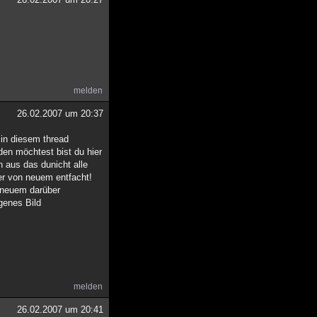
melden
26.02.2007 um 20:37
r in diesem thread
den möchtest bist du hier
 aus das dunicht alle
der von neuem entfacht!
n neuem darüber
genes Bild
melden
26.02.2007 um 20:41