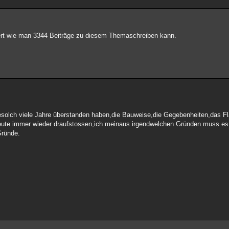
ert wie man 3344 Beiträge zu diesem Themaschreiben kann.
esolch viele Jahre überstanden haben,die Bauweise,die Gegebenheiten,das Fla
Leute immer wieder draufstossen,ich meinaus irgendwelchen Gründen muss e
 Gründe.