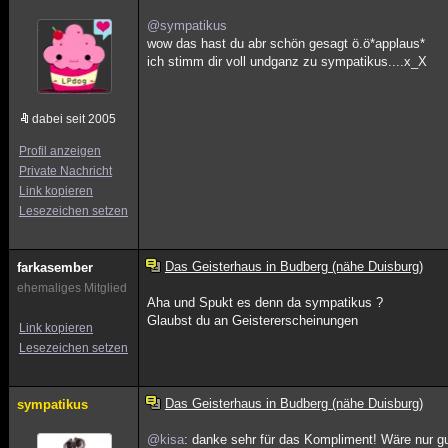
@sympatikus
wow das hast du abr schön gesagt ö.ö*applaus*
ich stimm dir voll undganz zu sympatikus....x_X
dabei seit 2005
Profil anzeigen
Private Nachricht
Link kopieren
Lesezeichen setzen
Das Geisterhaus in Budberg (nähe Duisburg)
farkasember
ehemaliges Mitglied
Aha und Spukt es denn da sympatikus ?
Glaubst du an Geistererscheinungen
Link kopieren
Lesezeichen setzen
Das Geisterhaus in Budberg (nähe Duisburg)
sympatikus
@kisa
: danke sehr für das Kompliment! Wäre nur 