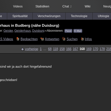
Videos
Statistiken
Chat
Wiki
Neuig
2
le
Spiritualität
Verschwörungen
Technologie
Ufologie
rhaus in Budberg (nähe Duisburg)
er:
Geister
,
Geisterhaus
,
Duisburg
▪ Abonnieren:
Feed
E-Mail
15 Videos
Beobachten
Antworten
Suchen
Infos
vorherige
1
...
68
118
158
166
167
168
169
170
178
21
 sind wir ja auch dort hingefahrenund
geschrieben!