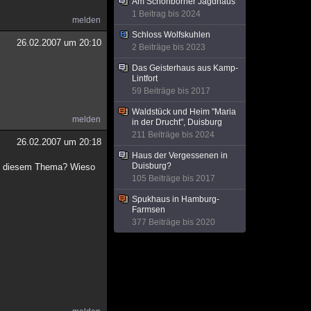
Am Schönborner Jagdhaus
1 Beitrag bis 2024
melden
Schloss Wolfskuhlen
26.02.2007 um 20:10
2 Beiträge bis 2023
Das Geisterhaus aus Kamp-
Lintfort
59 Beiträge bis 2017
Waldstück und Heim "Maria
melden
in der Drucht", Duisburg
211 Beiträge bis 2024
26.02.2007 um 20:18
Haus der Vergessenen in
Duisburg?
bei diesem Thema? Wieso
105 Beiträge bis 2017
Spukhaus in Hamburg-
Farmsen
377 Beiträge bis 2020