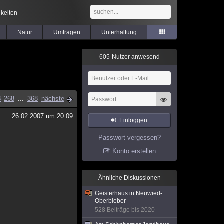
keiten
Natur
Umfragen
Unterhaltung
6
0
5
Nutzer anwesend
8
268
...
368
nächste
26.02.2007 um 20:09
Einloggen
Passwort vergessen?
Konto erstellen
Ähnliche Diskussionen
Geisterhaus in Neuwied-
Oberbieber
528 Beiträge bis 2020