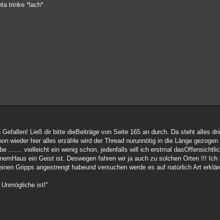
ta trinke *lach*
en Gefallen! Ließ dir bitte dieBeiträge von Seite 165 an durch. Da steht alles dr
on wieder hier alles erzähle wird der Thread nurunnötig in die Länge gezogen u
e ....... vielleicht ein wenig schon, jedenfalls will ich erstmal dasOffensicht
inemHaus ein Geist ist. Deswegen fahren wir ja auch zu solchen Orten !!! Ich
meinen Gripps angestrengt habeund versuchen werde es auf natürlich Art erklä
 Unmögliche ist!"