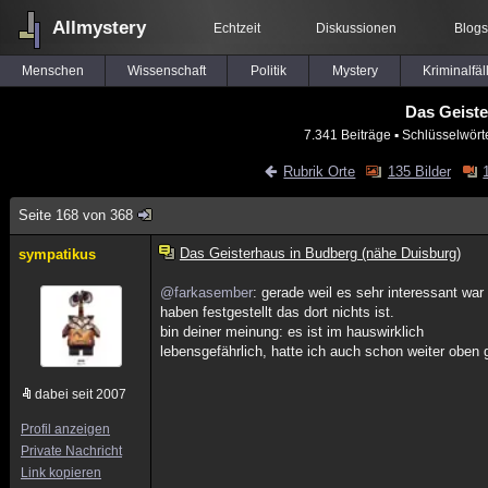
Allmystery
Echtzeit
Diskussionen
Blogs
Menschen
Wissenschaft
Politik
Mystery
Kriminalfäl
Das Geiste
7.341 Beiträge
▪ Schlüsselwört
Rubrik Orte
135 Bilder
Seite 168 von 368
Das Geisterhaus in Budberg (nähe Duisburg)
sympatikus
@farkasember
: gerade weil es sehr interessant war
haben festgestellt das dort nichts ist.
bin deiner meinung: es ist im hauswirklich
lebensgefährlich, hatte ich auch schon weiter oben 
dabei seit 2007
Profil anzeigen
Private Nachricht
Link kopieren