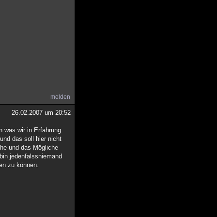
melden
26.02.2007 um 20:52
in was wir in Erfahrung
nd das soll hier nicht
liche und das Mögliche
 bin jedenfalssniemand
ren zu können.