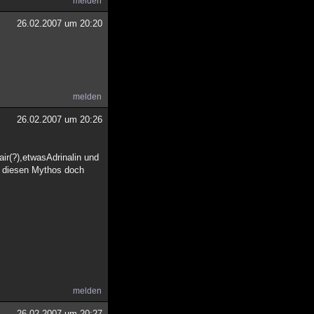
melden
26.02.2007 um 20:20
melden
26.02.2007 um 20:26
ir(?),etwasAdrinalin und
s diesen Mythos doch
melden
26.02.2007 um 20:27