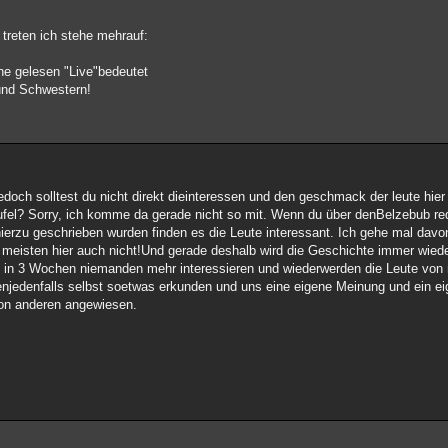
 treten ich stehe mehrauf:
ne gelesen "Live"bedeutet
 und Schwestern!
 jedoch solltest du nicht direkt dieinteressen und den geschmack der leute hie
Teufel? Sorry, ich komme da gerade nicht so mit. Wenn du über denBelzebub re
ierzu geschrieben wurden finden es die Leute interessant. Ich gehe mal davon
die meisten hier auch nicht!Und gerade deshalb wird die Geschichte immer wie
rd in 3 Wochen niemanden mehr interessieren und wiederwerden die Leute vo
tenjedenfalls selbst soetwas erkunden und uns eine eigene Meinung und ein ei
von anderen angewiesen.