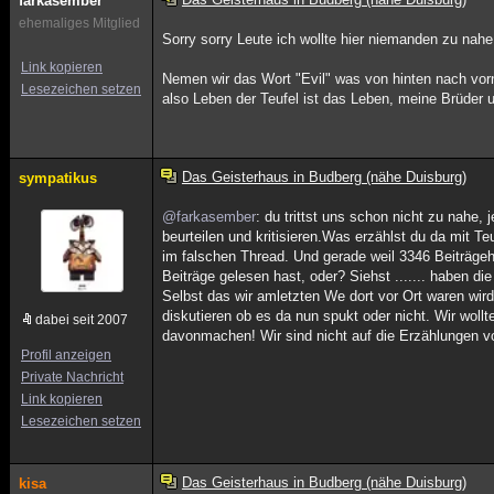
farkasember
ehemaliges Mitglied
Sorry sorry Leute ich wollte hier niemanden zu nahe
Link kopieren
Nemen wir das Wort "Evil" was von hinten nach vor
Lesezeichen setzen
also Leben der Teufel ist das Leben, meine Brüder
Das Geisterhaus in Budberg (nähe Duisburg)
sympatikus
@farkasember
: du trittst uns schon nicht zu nahe,
beurteilen und kritisieren.Was erzählst du da mit 
im falschen Thread. Und gerade weil 3346 Beiträgeh
Beiträge gelesen hast, oder? Siehst ....... haben 
Selbst das wir amletzten We dort vor Ort waren wi
diskutieren ob es da nun spukt oder nicht. Wir woll
dabei seit 2007
davonmachen! Wir sind nicht auf die Erzählungen 
Profil anzeigen
Private Nachricht
Link kopieren
Lesezeichen setzen
Das Geisterhaus in Budberg (nähe Duisburg)
kisa