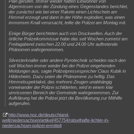
Plan gerufen. Immer wieder hätten Einwohner von
Algermissen von der Zündung eines Gegenstandes berichtet,
Besucht
Teilgenommen
Alle
Neue
Geschlossen
der zunächst wie bei einer Rakete einen Lichtschein am
Himmel erzeugt und dann in der Höhe explodiert, was einen
Lesenswert
Schlüsselwörter
immensen Knall verursacht, teilte die Polizei am Montag mit.
Einige Bürger berichteten auch von Druckwellen. Auch der
örtliche Polizeikommissar habe das seit Wochen zumeist am
Freitagabend zwischen 22.00 und 24.00 Uhr auftretende
Phänomen wahrgenommen.
Silvesterknaller oder andere Pyrotechnik scheiden nach den
seit Wochen immer wieder bei der Polizei eingehenden
Meldungen aus, sagte Polizeipressesprecher Claus Kubik in
Hildesheim. Dazu seien die Phänomene zu heftig. Das
Himmelsspektakel, das mehrere Zeugen unabhängig
voneinander der Polizei schilderten, wird in einem klar
umrissenen Bereich der Gemeinde wahrgenommen. Zur
Aufklärung hat die Polizei jetzt die Bevölkerung zur Mithilfe
aufgerufen.
http://www.noz.de/deutschland-
welt/niedersachsen/artikel/457754/ratselhafte-lichter-in-
niedersachsen-polizei-ermittelt