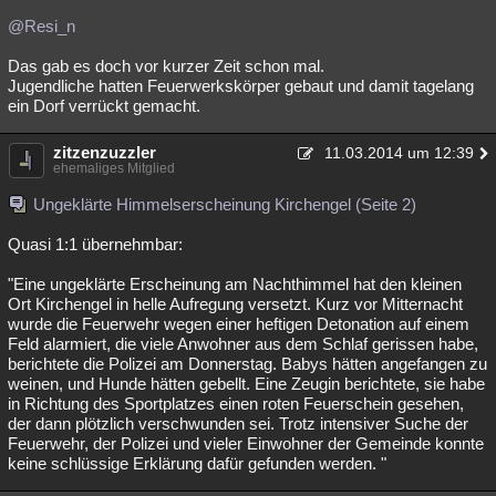
@Resi_n
Das gab es doch vor kurzer Zeit schon mal.
Jugendliche hatten Feuerwerkskörper gebaut und damit tagelang
ein Dorf verrückt gemacht.
zitzenzuzzler
11.03.2014 um 12:39
ehemaliges Mitglied
Ungeklärte Himmelserscheinung Kirchengel (Seite 2)
Quasi 1:1 übernehmbar:
"Eine ungeklärte Erscheinung am Nachthimmel hat den kleinen
Ort Kirchengel in helle Aufregung versetzt. Kurz vor Mitternacht
wurde die Feuerwehr wegen einer heftigen Detonation auf einem
Feld alarmiert, die viele Anwohner aus dem Schlaf gerissen habe,
berichtete die Polizei am Donnerstag. Babys hätten angefangen zu
weinen, und Hunde hätten gebellt. Eine Zeugin berichtete, sie habe
in Richtung des Sportplatzes einen roten Feuerschein gesehen,
der dann plötzlich verschwunden sei. Trotz intensiver Suche der
Feuerwehr, der Polizei und vieler Einwohner der Gemeinde konnte
keine schlüssige Erklärung dafür gefunden werden. "