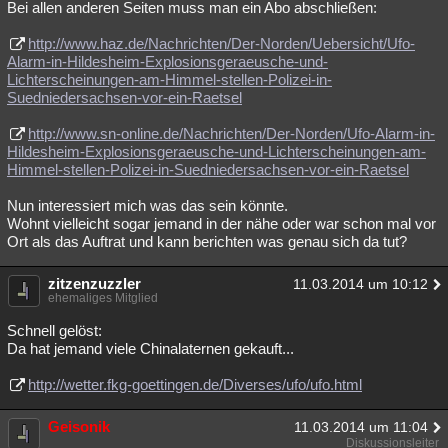
Bei allen anderen Seiten muss man ein Abo abschließen:
http://www.haz.de/Nachrichten/Der-Norden/Uebersicht/Ufo-
Alarm-in-Hildesheim-Explosionsgeraeusche-und-
Lichterscheinungen-am-Himmel-stellen-Polizei-in-
Suedniedersachsen-vor-ein-Raetsel
http://www.sn-online.de/Nachrichten/Der-Norden/Ufo-Alarm-in-
Hildesheim-Explosionsgeraeusche-und-Lichterscheinungen-am-
Himmel-stellen-Polizei-in-Suedniedersachsen-vor-ein-Raetsel
Nun interessiert mich was das sein könnte.
Wohnt vielleicht sogar jemand in der nähe oder war schon mal vor
Ort als das Auftrat und kann berichten was genau sich da tut?
zitzenzuzzler
11.03.2014 um 10:12
ehemaliges Mitglied
Schnell gelöst:
Da hat jemand viele Chinalaternen gekauft...
http://wetter.fkg-goettingen.de/Diverses/ufo/ufo.html
Geisonik
11.03.2014 um 11:04
Diskussionsleiter