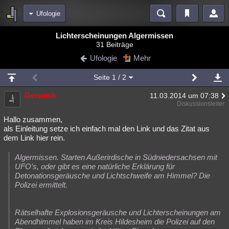
Ufologie
Bereiche
Lichterscheinungen Algermissen
31 Beiträge
Echtzeit
Diskussionen
Blogs
Videos
Statistiken
Ufologie
Mehr
Chat
Wiki
Neuigkeiten
3
Seite
1
/ 2
meine Rubriken
Geisonik
11.03.2014 um 07:38
Menschen
Wissenschaft
Politik
Mystery
Kriminalfälle
Diskussionsleiter
Spiritualität
Verschwörungen
Technologie
Ufologie
Hallo zusammen,
als Einleitung setze ich einfach mal den Link und das Zitat aus
dem Link hier rein.
Natur
Umfragen
Unterhaltung
weitere Rubriken
Algermissen. Starten Außerirdische in Südniedersachsen mit
UFO’s, oder gibt es eine natürliche Erklärung für
Philosophie
Träume
Orte
Esoterik
Literatur
Detonationsgeräusche und Lichtschweife am Himmel? Die
Polizei ermittelt.
Astronomie
Helpdesk
Gruppen
Gaming
Filme
Musik
Clash
Verbesserungen
Allmystery
English
Rätselhafte Explosionsgeräusche und Lichterscheinungen am
Abendhimmel haben im Kreis Hildesheim die Polizei auf den
Übersichten