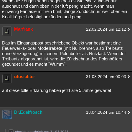
Wenn die Zeugen schon sagen das es wie eine Zündschnur
auschaut und dann oben in der luft peng macht, wenn man
einwenig Fantasie mit rein brint,..lange Zündschnurr weit oben ein
Knall körper befestigt anzünden und peng
Marfrank
22.02.2024 um 12:12
Das im Eingangspost beschriebene Objekt war bestimmt eine
Feuerwerks- oder Modellrakete (mit Nullbrenner, also Treibsatz
ohne Verzögerung) mit einem Polenböller als Nutzlast. Wenn der
Treibsatz abgebrannt ist, wird die Zündschnur des Polenböllers
gezündet und es macht "Wumm".
ufosichter
31.03.2024 um 00:03
auf diese tolle Erklärung haben jetzt alle 9 Jahre gewartet
Dr.Edelfrosch
18.04.2024 um 10:44
ufosichter schrieb am 31.03.2024: