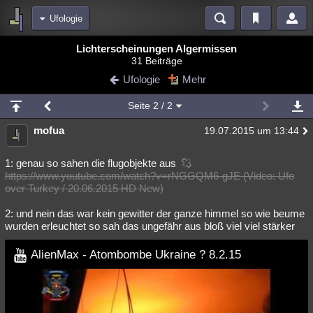
Ufologie
Bereiche
Lichterscheinungen Algermissen
31 Beiträge
Echtzeit
Diskussionen
Blogs
Videos
Statistiken
Ufologie
Mehr
Chat
Wiki
Neuigkeiten
2
Seite
2
/ 2
meine Rubriken
mofua
19.07.2015 um 13:44
Menschen
Wissenschaft
Politik
Mystery
Kriminalfälle
Spiritualität
Verschwörungen
Technologie
Ufologie
1: genau so sahen die flugobjekte aus
https://www.youtube.com/watch?v=rNGGQM6-gJE (Video: Ufo
over Turkey / 20.06.2015 HD New)
Natur
Umfragen
Unterhaltung
weitere Rubriken
2: und nein das war kein gewitter der ganze himmel so wie beume
wurden erleuchtet so sah das ungefähr aus bloß viel viel stärker
Philosophie
Träume
Orte
Esoterik
Literatur
AlienMax - Atombombe Ukraine ? 8.2.15
Astronomie
Helpdesk
Gruppen
Gaming
Filme
Musik
Clash
Verbesserungen
Allmystery
English
Übersichten