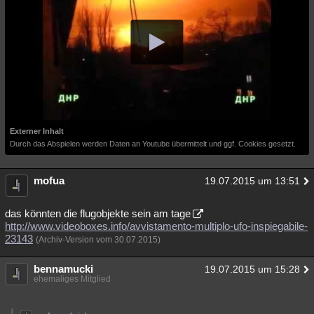
Besucht
Teilgenommen
Alle
Neue
Geschlossen
Lesenswert
Schlüsselwörter
Externer Inhalt
Durch das Abspielen werden Daten an Youtube übermittelt und ggf. Cookies gesetzt.
mofua
19.07.2015 um 13:51
das könnten die flugobjekte sein am tage
http://www.videoboxes.info/avvistamento-multiplo-ufo-inspiegabile-
23143
(Archiv-Version vom 30.07.2015)
bennamucki
19.07.2015 um 15:28
ehemaliges Mitglied