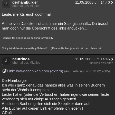
derhamburger
11.05.2005 um 14:40
Besucht
Teilgenommen
Alle
Neue
Geschlossen
ehemaliges Mitglied
Leute, merkts euch doch mal:
Lesenswert
Schlüsselwörter
An nix von Daeniken ist auch nur ein Satz glaubhaft... Da brauch
man doch nur die Überschrift des links angucken...
Fighting for peace is like fucking for virginity.
Chiby ist ab heute mein Allmy-Schatzi!!! :o)Oxa wollte hier ja auch rein, jetzt biste drin...
neutrinos
11.05.2005 um 14:45
ehemaliges Mitglied
Diskussionsleiter
Link: www.daeniken.com (extern)
(Archiv-Version vom 04.02.2005)
DerHamburger
Ich weiß ganz genau das nahezu alles was in seinen Büchern
steht der Wahrheit entspricht !
Leider hat er (oder die Vertuscherr haben irgendwie seinen Texte
verändert) sich mit einige Aussagen geoutet!
An diesen Sachen geilen sich die Skeptiker dann auf !
Alle Bücher auf diesen Link empfehle ich jedem !
GRuß