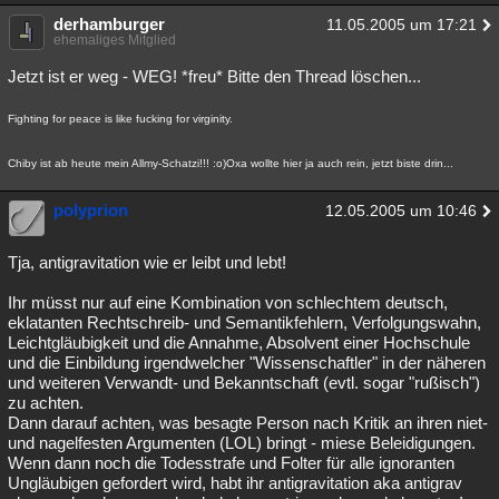
derhamburger
11.05.2005 um 17:21
ehemaliges Mitglied
Jetzt ist er weg - WEG! *freu* Bitte den Thread löschen...
Fighting for peace is like fucking for virginity.
Chiby ist ab heute mein Allmy-Schatzi!!! :o)Oxa wollte hier ja auch rein, jetzt biste drin...
polyprion
12.05.2005 um 10:46
Tja, antigravitation wie er leibt und lebt!
Ihr müsst nur auf eine Kombination von schlechtem deutsch,
eklatanten Rechtschreib- und Semantikfehlern, Verfolgungswahn,
Leichtgläubigkeit und die Annahme, Absolvent einer Hochschule
und die Einbildung irgendwelcher "Wissenschaftler" in der näheren
und weiteren Verwandt- und Bekanntschaft (evtl. sogar "rußisch")
zu achten.
Dann darauf achten, was besagte Person nach Kritik an ihren niet-
und nagelfesten Argumenten (LOL) bringt - miese Beleidigungen.
Wenn dann noch die Todesstrafe und Folter für alle ignoranten
Ungläubigen gefordert wird, habt ihr antigravitation aka antigrav