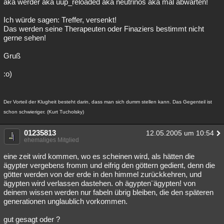
aka werder aka uup_reloaded aka neutrinos aka mal abwarten!
Ich würde sagen: Treffer, versenkt!
Das werden seine Therapeuten oder Finaziers bestimmt nicht
gerne sehen!
Gruß
:o)
Der Vorteil der Klugheit besteht darin, dass man sich dumm stellen kann. Das Gegenteil ist
schon schwieriger. (Kurt Tucholsky)
01235813
12.05.2005 um 10:54
ehemaliges Mitglied
eine zeit wird kommen, wo es scheinen wird, als hätten die
ägypter vergebens fromm und eifrig den göttern gedient, denn die
götter werden von der erde in den himmel zurückkehren, und
ägypten wird verlassen dastehen. oh ägypten¨ägypten! von
deinem wissen werden nur fabeln übrig bleiben, die den späteren
generationen unglaublich vorkommen.
gut gesagt oder ?