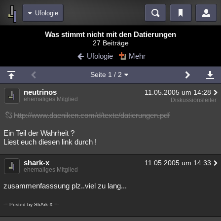
Ufologie
Bereiche
Was stimmt nicht mit den Datierungen
27 Beiträge
Echtzeit
Diskussionen
Blogs
Videos
Statistiken
Ufologie
Mehr
Chat
Wiki
Neuigkeiten
Seite
1
/ 2
meine Rubriken
neutrinos
11.05.2005 um 14:28
Menschen
Wissenschaft
Politik
Mystery
Kriminalfälle
ehemaliges Mitglied
Diskussionsleiter
Spiritualität
Verschwörungen
Technologie
Ufologie
http://www.daeniken.com/d/texte/datierungen.pdf
Ein Teil der Wahrheit ?
Natur
Umfragen
Unterhaltung
Liest euch diesen link durch !
weitere Rubriken
shark-x
Philosophie
Träume
Orte
Esoterik
11.05.2005 um 14:33
Literatur
ehemaliges Mitglied
Astronomie
Helpdesk
Gruppen
Gaming
Filme
zusammenfasssung plz..viel zu lang...
Musik
Clash
Verbesserungen
Allmystery
English
-= Posted by ShArk-X =-
Übersichten