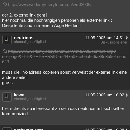
http://www.worldmysteryforum.ch/wmf2005/
der 2. externe link geht !
hier nochmal die hochrangigen personen als externer link :
Diese leute sind in meinem Auge Helden !
neutrinos
11.05.2005 um 14:51
ehemaliges Mitglied
Diskussionsleiter
http://www.worldmysteryforum.ch/wmf2005/content.php?
op=page&id=5&PHPSESSID=d2f47507ce06a5c6a38e3b9e1ecac
643
muss die link-adress kopieren sonst verweist der externe link eine
andere seite !
gruss
kawa
11.05.2005 um 16:02
ehemaliges Mitglied
hier scheints so interessant zu sein das neutrinos mit sich selber
kommuniziert.
derhamburger