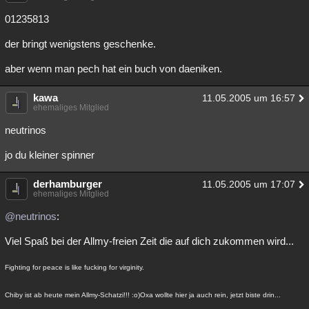
01235813
der bringt wenigstens geschenke.
aber wenn man pech hat ein buch von daeniken.
kawa
11.05.2005 um 16:57
ehemaliges Mitglied
neutrinos
jo du kleiner spinner
derhamburger
11.05.2005 um 17:07
ehemaliges Mitglied
@neutrinos
:
Viel Spaß bei der Allmy-freien Zeit die auf dich zukommen wird...
Fighting for peace is like fucking for virginity.
Chiby ist ab heute mein Allmy-Schatzi!!! :o)Oxa wollte hier ja auch rein, jetzt biste drin...