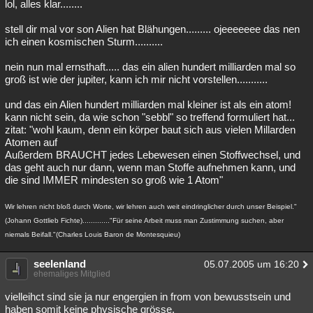
lol, alles klar........
stell dir mal vor son Alien hat Blähungen......... ojeeeeeee das nen
ich einen kosmischen Sturm..........
nein nun mal ernsthaft..... das ein alien hundert milliarden mal so
groß ist wie der jupiter, kann ich mir nicht vorstellen...........
und das ein Alien hundert milliarden mal kleiner ist als ein atom!
kann nicht sein, da wie schon "sebbl" so treffend formuliert hat...
zitat: "wohl kaum, denn ein körper baut sich aus vielen Millarden
Atomen auf
Außerdem BRAUCHT jedes Lebewesen einen Stoffwechsel, und
das geht auch nur dann, wenn man Stoffe aufnehmen kann, und
die sind IMMER mindesten so groß wie 1 Atom"
Wir lehren nicht bloß durch Worte, wir lehren auch weit eindringlicher durch unser Beispiel."
(Johann Gottlieb Fichte)............."Für seine Arbeit muss man Zustimmung suchen, aber
niemals Beifall."(Charles Louis Baron de Montesquieu)
seelenland
05.07.2005 um 16:20
ehemaliges Mitglied
vielleihct sind sie ja nur engergien in from von bewusstsein und
haben somit keine physische grösse.