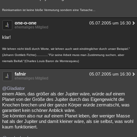
Reinkarnation ist keine bloße Vermutung sondern eine Tatsache...
one-o-one
05.07.2005 um 16:30
ehemaliges Mitglied
klar!
Wir lehren nicht bloß durch Worte, wir lehren auch weit eindringlicher durch unser Beispiel."
(Johann Gottlieb Fichte)............."Für seine Arbeit muss man Zustimmung suchen, aber
niemals Beifall."(Charles Louis Baron de Montesquieu)
fafnir
05.07.2005 um 16:30
ehemaliges Mitglied
@Gladiator
einem Alien, das größer als der Jupiter wäre, würde auf einem
Planet von der Größe des Jupiter durch das Eigengewicht die
Knochen brechen und der ganze Körper würde zermatscht, was
garantiert kein schöner Anblick wäre.
Sie könnten also nur auf einem Planet leben, der weniger Masse
hat als der Jupiter und damit kleiner wäre, als sie selbst, was wohl
kaum funktioniert.