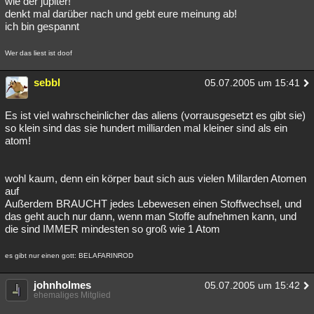
wie der jupiter!
denkt mal darüber nach und gebt eure meinung ab!
Besucht
Teilgenommen
Alle
Neue
Geschlossen
ich bin gespannt
Lesenswert
Schlüsselwörter
Wer das liest ist doof
sebbl
05.07.2005 um 15:41
Es ist viel wahrscheinlicher das aliens (vorrausgesetzt es gibt sie)
so klein sind das sie hundert milliarden mal kleiner sind als ein
atom!
wohl kaum, denn ein körper baut sich aus vielen Millarden Atomen
auf
Außerdem BRAUCHT jedes Lebewesen einen Stoffwechsel, und
das geht auch nur dann, wenn man Stoffe aufnehmen kann, und
die sind IMMER mindesten so groß wie 1 Atom
es gibt nur einen gott: BELAFARINROD
johnholmes
05.07.2005 um 15:42
ehemaliges Mitglied