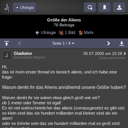
Ufologie
Bereiche
Größe der Aliens
76 Beiträge
Echtzeit
Diskussionen
Blogs
Videos
Statistiken
Ufologie
1 Bild
Mehr
Chat
Wiki
Neuigkeiten
Seite
1
/ 4
meine Rubriken
Gladiator
05.07.2005 um 15:28
Menschen
Wissenschaft
Politik
Mystery
Kriminalfälle
ehemaliges Mitglied
Diskussionsleiter
Spiritualität
Verschwörungen
Technologie
Ufologie
Hi,
das ist mein erster thread im bereich aliens, und ich habe eine
frage:
Natur
Umfragen
Unterhaltung
weitere Rubriken
Warum denkt ihr das Aliens annähernd unsere Größe haben?
Philosophie
Träume
Orte
Esoterik
Literatur
Warum denkt ihr sie wären etwa gleich groß wie wir?
ob 1 meter oder 5meter ist egal!
Astronomie
Helpdesk
Gruppen
Gaming
Filme
Es ist viel wahrscheinlicher das aliens (vorrausgesetzt es gibt sie)
so klein sind das sie hundert milliarden mal kleiner sind als ein
Musik
Clash
Verbesserungen
Allmystery
English
atom!
oder es könnte sein das sie hundert milliarden mal so groß sind
Übersichten