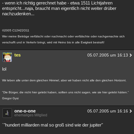
- wenn ich richtig gerechnet habe - etwa 1511 Lichtjahren
entspricht...naja, braucht man eigentlich nicht weiter drüber
nachzudenken...
©2005 C12H22O11
Wer meine Beiträge verfälscht oder nachmacht oder verfälschte oder nachgemachte sich
verschafft und in Verkehr bringt, wird mit Heino bis in alle Ewigkeit bestraft!
tes
05.07.2005 um 16:13
lol
Wir leben alle unter dem gleichen Himmel, aber wir haben nicht alle den gleichen Horizont.
"Die Bürger, die nicht hier gelebt haben, sollten uns nicht sagen, wie sie hier gelebt hätten."
Gregor Gysi
one-o-one
05.07.2005 um 16:16
ehemaliges Mitglied
´"hundert milliarden mal so groß sind wie der jupiter"