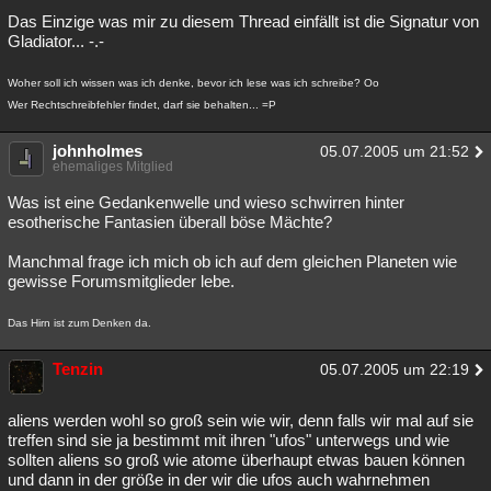
Das Einzige was mir zu diesem Thread einfällt ist die Signatur von
Gladiator... -.-
Woher soll ich wissen was ich denke, bevor ich lese was ich schreibe? Oo
Wer Rechtschreibfehler findet, darf sie behalten... =P
johnholmes
05.07.2005 um 21:52
ehemaliges Mitglied
Was ist eine Gedankenwelle und wieso schwirren hinter
esotherische Fantasien überall böse Mächte?
Manchmal frage ich mich ob ich auf dem gleichen Planeten wie
gewisse Forumsmitglieder lebe.
Das Hirn ist zum Denken da.
Tenzin
05.07.2005 um 22:19
aliens werden wohl so groß sein wie wir, denn falls wir mal auf sie
treffen sind sie ja bestimmt mit ihren "ufos" unterwegs und wie
sollten aliens so groß wie atome überhaupt etwas bauen können
und dann in der größe in der wir die ufos auch wahrnehmen