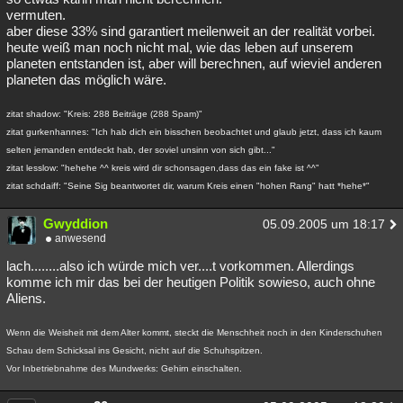
vermuten.
aber diese 33% sind garantiert meilenweit an der realität vorbei.
heute weiß man noch nicht mal, wie das leben auf unserem
planeten entstanden ist, aber will berechnen, auf wieviel anderen
planeten das möglich wäre.
zitat shadow: "Kreis: 288 Beiträge (288 Spam)"
zitat gurkenhannes: "Ich hab dich ein bisschen beobachtet und glaub jetzt, dass ich kaum
selten jemanden entdeckt hab, der soviel unsinn von sich gibt..."
zitat lesslow: "hehehe ^^ kreis wird dir schonsagen,dass das ein fake ist ^^"
zitat schdaiff: "Seine Sig beantwortet dir, warum Kreis einen "hohen Rang" hatt *hehe*"
Gwyddion
05.09.2005 um 18:17
anwesend
lach........also ich würde mich ver....t vorkommen. Allerdings
komme ich mir das bei der heutigen Politik sowieso, auch ohne
Aliens.
Wenn die Weisheit mit dem Alter kommt, steckt die Menschheit noch in den Kinderschuhen
Schau dem Schicksal ins Gesicht, nicht auf die Schuhspitzen.
Vor Inbetriebnahme des Mundwerks: Gehirn einschalten.