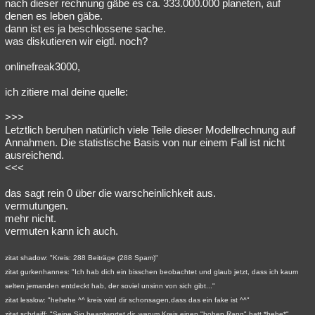
nach dieser rechnung gäbe es ca. 333.000.000 planeten, auf
denen es leben gäbe.
dann ist es ja beschlossene sache.
was diskutieren wir eigtl. noch?
onlinefreak3000,
ich zitiere mal deine quelle:
>>>
Letztlich beruhen natürlich viele Teile dieser Modellrechnung auf
Annahmen. Die statistische Basis von nur einem Fall ist nicht
ausreichend.
<<<
das sagt rein 0 über die warscheinlichkeit aus.
vermutungen.
mehr nicht.
vermuten kann ich auch.
zitat shadow: "Kreis: 288 Beiträge (288 Spam)"
zitat gurkenhannes: "Ich hab dich ein bisschen beobachtet und glaub jetzt, dass ich kaum
selten jemanden entdeckt hab, der soviel unsinn von sich gibt..."
zitat lesslow: "hehehe ^^ kreis wird dir schonsagen,dass das ein fake ist ^^"
zitat schdaiff: "Seine Sig beantwortet dir, warum Kreis einen "hohen Rang" hatt *hehe*"