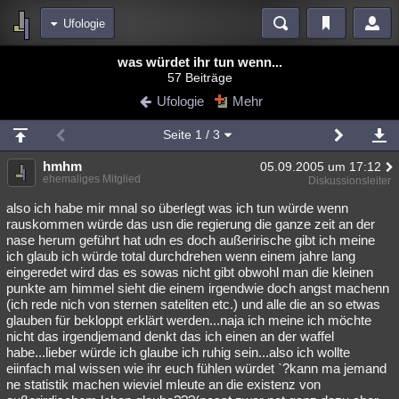
Ufologie
Bereiche
was würdet ihr tun wenn...
57 Beiträge
Echtzeit
Diskussionen
Blogs
Videos
Statistiken
Ufologie
Mehr
Chat
Wiki
Neuigkeiten
Seite
1
/ 3
meine Rubriken
hmhm
05.09.2005 um 17:12
Menschen
Wissenschaft
Politik
Mystery
Kriminalfälle
ehemaliges Mitglied
Diskussionsleiter
Spiritualität
Verschwörungen
Technologie
Ufologie
also ich habe mir mnal so überlegt was ich tun würde wenn
rauskommen würde das usn die regierung die ganze zeit an der
nase herum geführt hat udn es doch außerirische gibt ich meine
Natur
Umfragen
Unterhaltung
ich glaub ich würde total durchdrehen wenn einem jahre lang
weitere Rubriken
eingeredet wird das es sowas nicht gibt obwohl man die kleinen
punkte am himmel sieht die einem irgendwie doch angst machenn
Philosophie
Träume
Orte
Esoterik
Literatur
(ich rede nich von sternen sateliten etc.) und alle die an so etwas
glauben für bekloppt erklärt werden...naja ich meine ich möchte
Astronomie
Helpdesk
Gruppen
Gaming
Filme
nicht das irgendjemand denkt das ich einen an der waffel
habe...lieber würde ich glaube ich ruhig sein...also ich wollte
Musik
Clash
Verbesserungen
Allmystery
English
eiinfach mal wissen wie ihr euch fühlen würdet `?kann ma jemand
ne statistik machen wieviel mleute an die existenz von
Übersichten