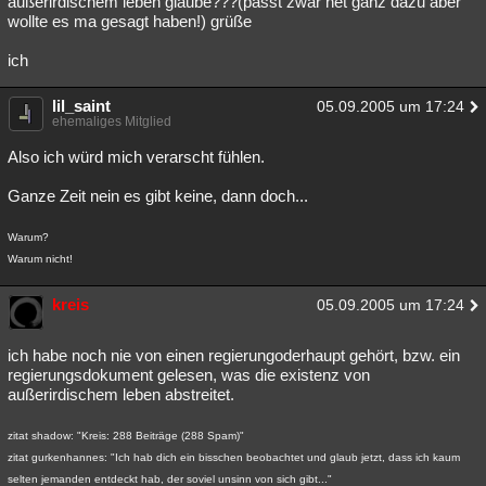
außerirdischem leben glaube???(passt zwar net ganz dazu aber
wollte es ma gesagt haben!) grüße
Besucht
Teilgenommen
Alle
Neue
Geschlossen
ich
Lesenswert
Schlüsselwörter
lil_saint
05.09.2005 um 17:24
ehemaliges Mitglied
Also ich würd mich verarscht fühlen.
Ganze Zeit nein es gibt keine, dann doch...
Warum?
Warum nicht!
kreis
05.09.2005 um 17:24
ich habe noch nie von einen regierungoderhaupt gehört, bzw. ein
regierungsdokument gelesen, was die existenz von
außerirdischem leben abstreitet.
zitat shadow: "Kreis: 288 Beiträge (288 Spam)"
zitat gurkenhannes: "Ich hab dich ein bisschen beobachtet und glaub jetzt, dass ich kaum
selten jemanden entdeckt hab, der soviel unsinn von sich gibt..."