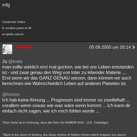
mfg
Credendo Vides
E nomine patre et fili
et spiritu sancti
Schdaiff
05.09.2005 um 20:14
Ja
@kreis
man sollte wirklich erst mal gucken, wie bei uns Leben entstanden
ist - und zwar genau den Weg von toter zu lebender Materie ...
Erst wenn wir das GANZ GENAU wissen, dann können wir auch
berechnen wie Wahrscheinlich Leben auf anderen Planeten ist.
@hmhm
Ich hab keine Ahnung ... Prognosen sind immer so zweifelhaft ...
vorallem wenn sowas wie was wäre wenn kommt ... ich kann dir
einfach nicht sagen, wie ich mich fühlen werde ...
"Kein Geist ist in Ordnung, dem der Sinn für HUMOR fehlt." (J.E. Coleridge)
"Wyrd is the drum of destiny, the deep rhythm of hidden forces which inspires our dance