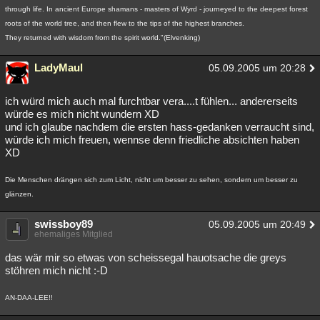
through life. In ancient Europe shamans - masters of Wyrd - journeyed to the deepest forest
roots of the world tree, and then flew to the tips of the highest branches.
They returned with wisdom from the spirit world."(Elvenking)
LadyMaul
05.09.2005 um 20:28
ich würd mich auch mal furchtbar vera....t fühlen... andererseits
würde es mich nicht wundern XD
und ich glaube nachdem die ersten hass-gedanken verraucht sind,
würde ich mich freuen, wennse denn friedliche absichten haben
XD
Die Menschen drängen sich zum Licht, nicht um besser zu sehen, sondern um besser zu
glänzen.
swissboy89
05.09.2005 um 20:49
ehemaliges Mitglied
das wär mir so etwas von scheissegal hauotsache die greys
stöhren mich nicht :-D
AN-DAA-LEE!!