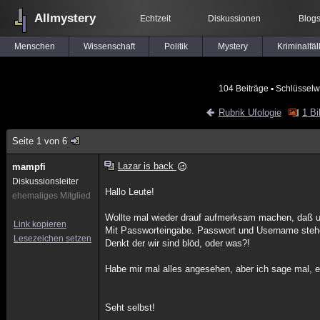
Allmystery
Echtzeit
Diskussionen
Blog
Menschen
Wissenschaft
Politik
Mystery
Kriminalfäl
104 Beiträge
▪ Schlüsselw
Rubrik Ufologie
1 Bi
Seite 1 von 6
Lazar is back
mampfi
Diskussionsleiter
Hallo Leute!
ehemaliges Mitglied
Wollte mal wieder drauf aufmerksam machen, daß un
Link kopieren
Mit Passworteingabe. Passwort und Username stehen
Lesezeichen setzen
Denkt der wir sind blöd, oder was?!
Habe mir mal alles angesehen, aber ich sage mal, 
Seht selbst!