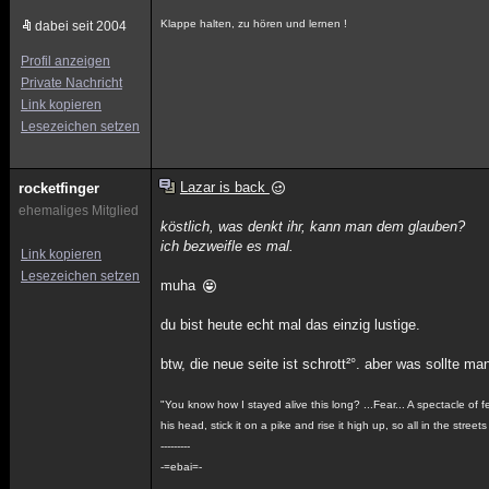
Klappe halten, zu hören und lernen !
dabei seit 2004
Profil anzeigen
Private Nachricht
Link kopieren
Lesezeichen setzen
Lazar is back
rocketfinger
ehemaliges Mitglied
köstlich, was denkt ihr, kann man dem glauben?
ich bezweifle es mal.
Link kopieren
Lesezeichen setzen
muha
du bist heute echt mal das einzig lustige.
btw, die neue seite ist schrott²°. aber was sollte ma
"You know how I stayed alive this long? ...Fear... A spectacle of 
his head, stick it on a pike and rise it high up, so all in the stree
---------
-=ebai=-