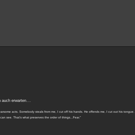
n auch erwarten....
fearsome acts. Somebody steals from me, I cut off his hands. He offends me, I cut out his tongue. I
ts can see. That's what preserves the order of things...Fear."