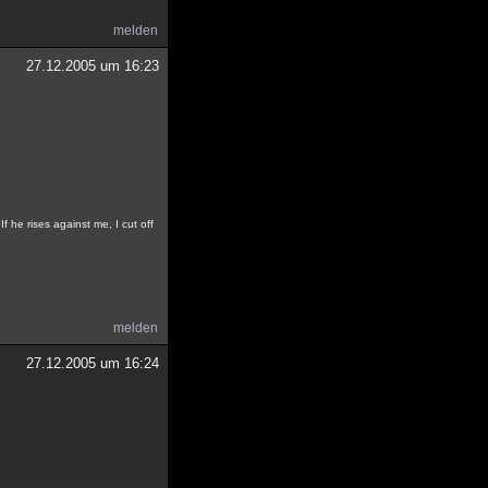
melden
27.12.2005 um 16:23
f he rises against me, I cut off
melden
27.12.2005 um 16:24