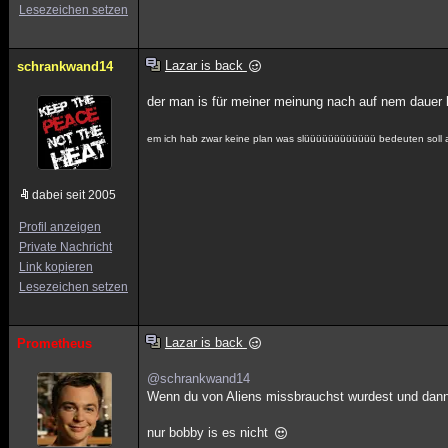
Lesezeichen setzen
Lazar is back
schrankwand14
der man is für meiner meinung nach auf nem dauer l
em ich hab zwar keine plan was slüüüüüüüüüüüü bedeuten soll ab
dabei seit 2005
Profil anzeigen
Private Nachricht
Link kopieren
Lesezeichen setzen
Lazar is back
Prometheus
@schrankwand14
Wenn du von Aliens missbrauchst wurdest und dann
nur bobby is es nicht