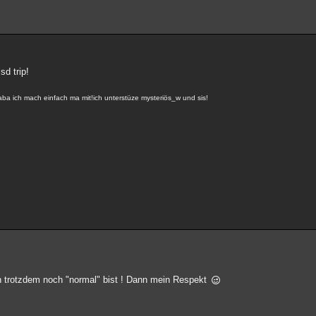
sd trip!
a ich mach einfach ma mit!ich unterstüze mysteriös_w und sis!
 trotzdem noch "normal" bist ! Dann mein Respekt