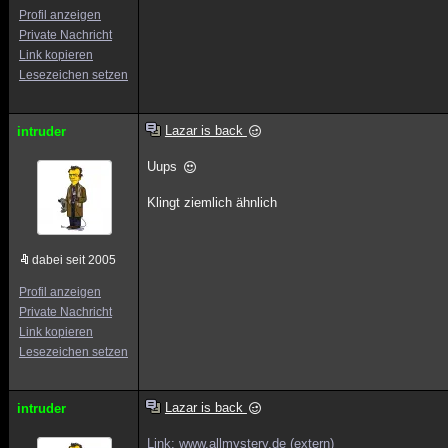
Profil anzeigen
Private Nachricht
Link kopieren
Lesezeichen setzen
Lazar is back
intruder
Uups
Klingt ziemlich ähnlich
dabei seit 2005
Profil anzeigen
Private Nachricht
Link kopieren
Lesezeichen setzen
Lazar is back
intruder
Link: www.allmystery.de (extern)