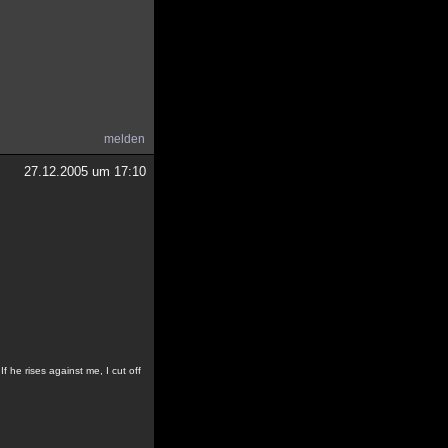
melden
27.12.2005 um 17:10
f he rises against me, I cut off