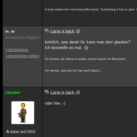
It truly makes the most beautiful music. Everything it has to give. I
Lazar is back
m_m
ehemaliges Mitglied
köstlich, was denkt ihr, kann man dem glauben?
ich bezweifle es mal.
Link kopieren
Lesezeichen setzen
So Kinder, die Show is vorbei, husch husch ins Bettchen!
Ich denke, also bin ich hier wohl falsch...
Lazar is back
intruder
oder hier ;-)
dabei seit 2005