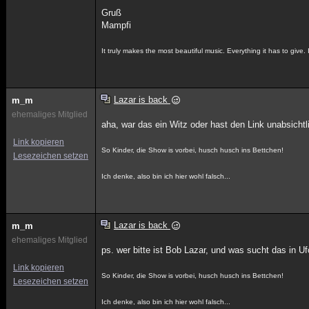
Gruß
Mampfi
It truly makes the most beautiful music. Everything it has to give. I
Lazar is back
m_m
ehemaliges Mitglied
aha, war das ein Witz oder hast den Link unabsicht
Link kopieren
So Kinder, die Show is vorbei, husch husch ins Bettchen!
Lesezeichen setzen
Ich denke, also bin ich hier wohl falsch...
Lazar is back
m_m
ehemaliges Mitglied
ps. wer bitte ist Bob Lazar, und was sucht das in Uf
Link kopieren
So Kinder, die Show is vorbei, husch husch ins Bettchen!
Lesezeichen setzen
Ich denke, also bin ich hier wohl falsch...