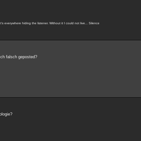
t's everywhere hiding the listener. Without it I could not live... Silence
lich falsch geposted?
ologie?