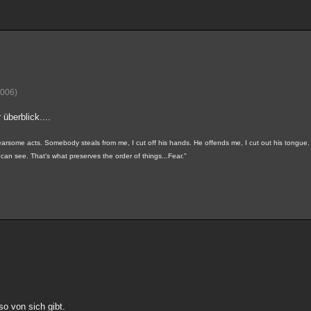
2006)
überblick....
fearsome acts. Somebody steals from me, I cut off his hands. He offends me, I cut out his tongue. I
ts can see. That's what preserves the order of things...Fear."
o von sich gibt.