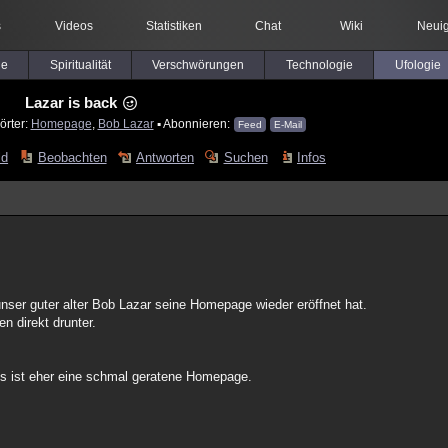
s
Videos
Statistiken
Chat
Wiki
Neuig
le
Spiritualität
Verschwörungen
Technologie
Ufologie
Lazar is back
örter:
Homepage
,
Bob Lazar
▪ Abonnieren:
Feed
E-Mail
ld
Beobachten
Antworten
Suchen
Infos
ser guter alter Bob Lazar seine Homepage wieder eröffnet hat.
 direkt drunter.
es ist eher eine schmal geratene Homepage.