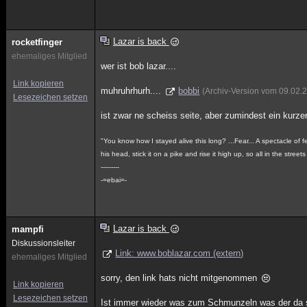
Lazar is back
rocketfinger
ehemaliges Mitglied
wer ist bob lazar....
Link kopieren
muhruhrhurh....
bobbi
(Archiv-Version vom 09.02.
Lesezeichen setzen
ist zwar ne scheiss seite, aber zumindest ein kurzer 
"You know how I stayed alive this long? ...Fear... A spectacle of 
his head, stick it on a pike and rise it high up, so all in the stree
---------
-=ebai=-
Lazar is back
mampfi
Diskussionsleiter
Link: www.boblazar.com (extern)
ehemaliges Mitglied
sorry, den link hats nicht mitgenommen
Link kopieren
Lesezeichen setzen
Ist immer wieder was zum Schmunzeln was der da s