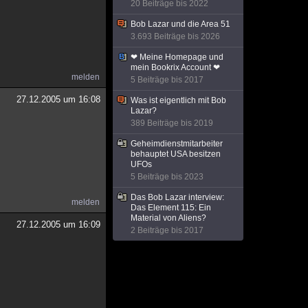
20 Beiträge bis 2022
Bob Lazar und die Area 51
3.693 Beiträge bis 2026
❤ Meine Homepage und
mein Bookrix Account ❤
melden
5 Beiträge bis 2017
27.12.2005 um 16:08
Was ist eigentlich mit Bob
Lazar?
389 Beiträge bis 2019
Geheimdienstmitarbeiter
behauptet USA besitzen
UFOs
5 Beiträge bis 2023
Das Bob Lazar interview:
melden
Das Element 115: Ein
Material von Aliens?
27.12.2005 um 16:09
2 Beiträge bis 2017