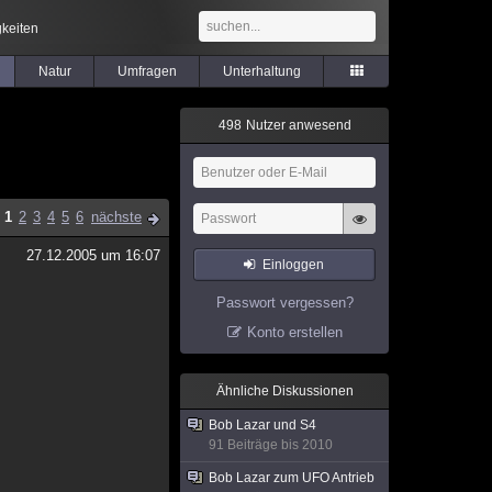
keiten
Natur
Umfragen
Unterhaltung
4
9
8
Nutzer anwesend
1
2
3
4
5
6
nächste
27.12.2005 um 16:07
Einloggen
Passwort vergessen?
Konto erstellen
Ähnliche Diskussionen
Bob Lazar und S4
91 Beiträge bis 2010
Bob Lazar zum UFO Antrieb