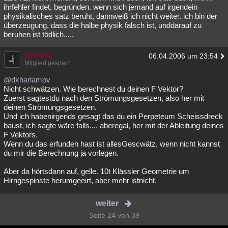
ihrfehler findet, begründen. wenn sich jemand auf irgendein
physikalisches satz beruht, dannweiß ich nicht weiter. ich bin der
überzeugung, dass die halbe physik falsch ist, unddarauf zu
beruhen ist tödlich.....
UffTaTa
06.04.2006 um 23:54
Mitglied gesperrt
@dkharlamov
Nicht schwätzen. Wie berechnest du deinen F Vektor?
Zuerst sagtestdu nach den Strömungsgesetzen, also her mit
deinen Strömungsgesetzen.
Und ich habenirgends gesagt das du ein Perpeteum Scheissdreck
baust, ich sagte wäre falls..., aberegal, her mit der Ableitung deines
F Vektors.
Wenn du das erfunden hast ist allesGescwätz, wenn nicht kannst
du mir die Berechnung ja vorlegen.
Aber da hörtsdann auf, gelle. 10t Klässler Geometrie um
Hirngespinste herumgeeirt, aber mehr istnicht.
weiter
Seite 24 von 39