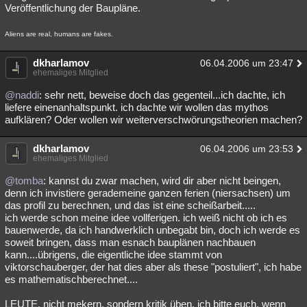
Veröffentlichung der Baupläne.
Aliens are real, humans are fakes.
dkharlamov
06.04.2006 um 23:47
ehemaliges Mitglied
@naddi
: sehr nett, beweise doch das gegenteil...ich dachte, ich
liefere einenanhaltspunkt. ich dachte wir wollen das mythos
aufklären? Oder wollen wir weiterverschwörungstheorien machen?
dkharlamov
06.04.2006 um 23:53
ehemaliges Mitglied
@tomba
: kannst du zwar machen, wird dir aber nicht beingen,
denn ich invistiere gerademeine ganzen ferien (niersachsen) um
das profil zu berechnen, und das ist eine scheißarbeit.....
ich werde schon meine idee vollferigen. ich weiß nicht ob ich es
bauenwerde, da ich handwerklich unbegabt bin, doch ich werde es
soweit bringen, dass man esnach bauplänen nachbauen
kann....übrigens, die eigentliche idee stammt von
viktorschauberger, der hat dies aber als these "postuliert", ich habe
es mathematischberechnet....
LEUTE, nicht mekern, sondern kritik üben, ich bitte euch, wenn