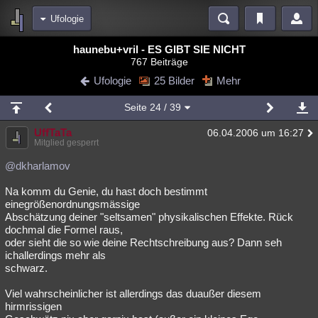
Ufologie
Bereiche
haunebu+vril - ES GIBT SIE NICHT
767 Beiträge
Echtzeit
Diskussionen
Blogs
Videos
Statistiken
Ufologie
25 Bilder
Mehr
Chat
Wiki
Neuigkeiten
2
Seite
24
/ 39
meine Rubriken
UffTaTa
06.04.2006 um 16:27
Menschen
Wissenschaft
Politik
Mystery
Kriminalfälle
Mitglied gesperrt
Spiritualität
Verschwörungen
Technologie
Ufologie
@dkharlamov
Na komm du Genie, du hast doch bestimmt
Natur
Umfragen
Unterhaltung
einegrößenordnungsmässige
weitere Rubriken
Abschätzung deiner "seltsamen" physikalischen Effekte. Rück
dochmal die Formel raus,
Philosophie
Träume
Orte
Esoterik
Literatur
oder sieht die so wie deine Rechtschreibung aus? Dann seh
ichallerdings mehr als
Astronomie
Helpdesk
Gruppen
Gaming
Filme
schwarz.
Musik
Clash
Verbesserungen
Allmystery
English
Viel wahrscheinlicher ist allerdings das duaußer diesem
hirmrissigen
Übersichten