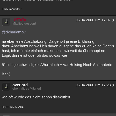
Party in Agarthi !
UffTaTa
06.04.2006 um 17:07
Mitglied gesperrt
@dkharlamov
na eben eine Abschätzung. Da gehört ja eine Erklärung
dazu.Abschätzung weil ich davon ausgehe das du eh keine Deatils
hast, ich möchte einfach malsehen inwieweit da überhaupt ne
Logik drinne ist oder ob das sowas wie
5*Lichtgeschwindigkeit/Wurmloch + vanHelsing Hoch Antimaterie
ist :-)
overlord
06.04.2006 um 17:23
ehemaliges Mitglied
wie oft wurde das nicht schon disskutiert
HART WIE STAHL