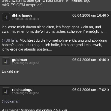
Geschwätz nix aber garnix hast (außer ein kleines Ego
mitRIESIGEM Anspruch)
Besucht
Teilgenommen
Alle
Neue
Geschlossen
Lesenswert
dkharlamov
Schlüsselwörter
06.04.2006 um 16:46
ehemaliges Mitglied
ich lasse mich davon nicht leiten, ich fange ganz klein an, und
zwar mit einer form, die"wirtschaftliches schweben" ermöglicht....
@UffTaTa
: Möchtest du die Formelnohne erklärung und abbildung
haben? kannst du kriegen, ich hoffe, ich habe grad keinezweit,
ichw erde die abends posten....
goldman
06.04.2006 um 16:46
ehemaliges Mitglied
Es gibt sie!
reichspingu
06.04.2006 um 17:02
ehemaliges Mitglied
@goldman
-Du meinst Millionen Vollidioten ? Na klar !