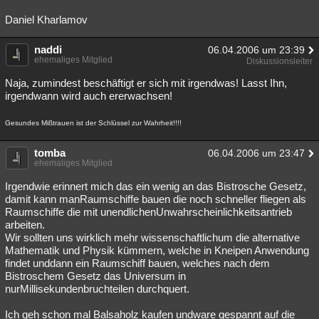
Daniel Kharlamov
naddi
06.04.2006 um 23:39
ehemaliges Mitglied
Diskussionsleiter
Naja, zumindest beschäftigt er sich mit irgendwas! Lasst Ihn,
irgendwann wird auch ererwachsen!
Gesundes Mißtrauen ist der Schlüssel zur Wahrheit!!!!
tomba
06.04.2006 um 23:47
ehemaliges Mitglied
Irgendwie erinnert mich das ein wenig an das Bistrosche Gesetz,
damit kann manRaumschiffe bauen die noch schneller fliegen als
Raumschiffe die mit unendlichenUnwahrscheinlichkeitsantrieb
arbeiten.
Wir sollten uns wirklich mehr wissenschaftlichum die alternative
Mathematik und Physik kümmern, welche in Kneipen Anwendung
findet unddann ein Raumschiff bauen, welches nach dem
Bistroschem Gesetz das Universum in
nurMillisekundenbruchteilen durchquert.
Ich geh schon mal Balsaholz kaufen undware gespannt auf die