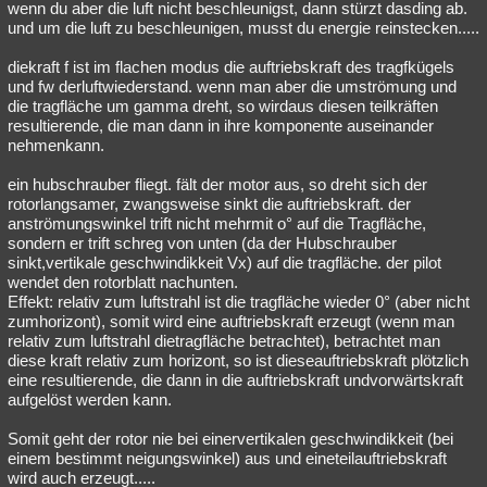
wenn du aber die luft nicht beschleunigst, dann stürzt dasding ab.
und um die luft zu beschleunigen, musst du energie reinstecken.....
diekraft f ist im flachen modus die auftriebskraft des tragfkügels
und fw derluftwiederstand. wenn man aber die umströmung und
die tragfläche um gamma dreht, so wirdaus diesen teilkräften
resultierende, die man dann in ihre komponente auseinander
nehmenkann.
ein hubschrauber fliegt. fält der motor aus, so dreht sich der
rotorlangsamer, zwangsweise sinkt die auftriebskraft. der
anströmungswinkel trift nicht mehrmit o° auf die Tragfläche,
sondern er trift schreg von unten (da der Hubschrauber
sinkt,vertikale geschwindikkeit Vx) auf die tragfläche. der pilot
wendet den rotorblatt nachunten.
Effekt: relativ zum luftstrahl ist die tragfläche wieder 0° (aber nicht
zumhorizont), somit wird eine auftriebskraft erzeugt (wenn man
relativ zum luftstrahl dietragfläche betrachtet), betrachtet man
diese kraft relativ zum horizont, so ist dieseauftriebskraft plötzlich
eine resultierende, die dann in die auftriebskraft undvorwärtskraft
aufgelöst werden kann.
Somit geht der rotor nie bei einervertikalen geschwindikkeit (bei
einem bestimmt neigungswinkel) aus und eineteilauftriebskraft
wird auch erzeugt.....