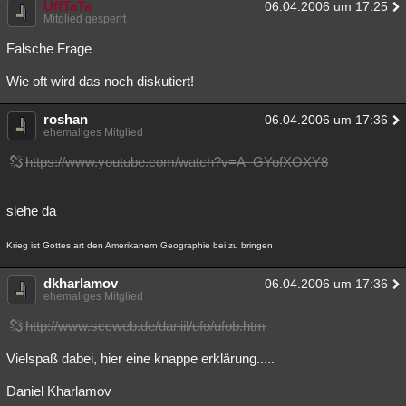
UffTaTa
06.04.2006 um 17:25
Mitglied gesperrt
Falsche Frage
Wie oft wird das noch diskutiert!
roshan
06.04.2006 um 17:36
ehemaliges Mitglied
https://www.youtube.com/watch?v=A_GYofXOXY8
siehe da
Krieg ist Gottes art den Amerikanern Geographie bei zu bringen
dkharlamov
06.04.2006 um 17:36
ehemaliges Mitglied
http://www.sccweb.de/daniil/ufo/ufob.htm
Vielspaß dabei, hier eine knappe erklärung.....
Daniel Kharlamov