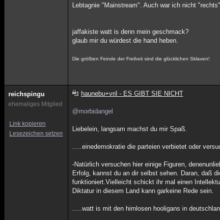
Lebtagnie "Mainstream". Auch war ich nicht "rechts
jaffakiste watt is denn mein geschmack?
glaub mir du würdest die hand heben.
Die größten Feinde der Freiheit sind die glücklichen Sklaven!
haunebu+vril - ES GIBT SIE NICHT
reichspingu
ehemaliges Mitglied
@morbidangel
Link kopieren
Liebelein, langsam machst du mir Spaß.
Lesezeichen setzen
.....einedemokratie die parteien verbietet oder versu
-Natürlich versuchen hier einige Figuren, denenunli
Erfolg, kannst du an dir selbst sehen. Daran, daß
funktioniert.Vielleicht schickt ihr mal einen Intel
Diktatur in diesem Land kann garkeine Rede sein.
.....watt is mit den hirnlosen hooligans in deutschl