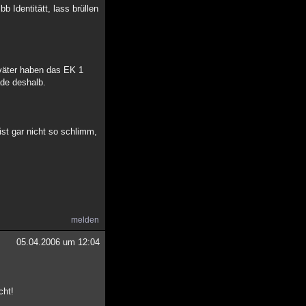
b Identitätt, lass brüllen
ßväter haben das EK 1
ade deshalb.
ist gar nicht so schlimm,
melden
05.04.2006 um 12:04
cht!