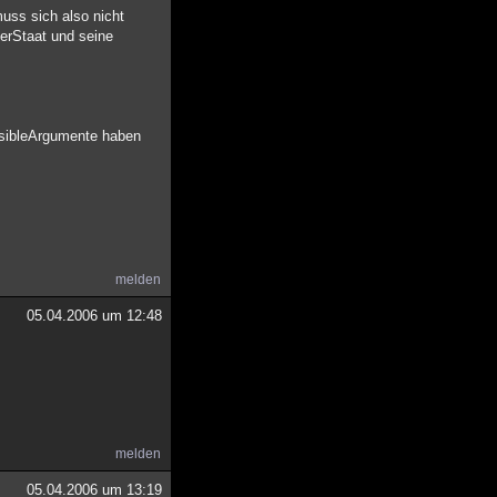
uss sich also nicht
erStaat und seine
ausibleArgumente haben
melden
05.04.2006 um 12:48
melden
05.04.2006 um 13:19