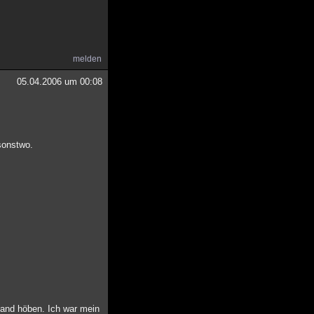
melden
05.04.2006 um 00:08
sonstwo.
 Hand höben. Ich war mein