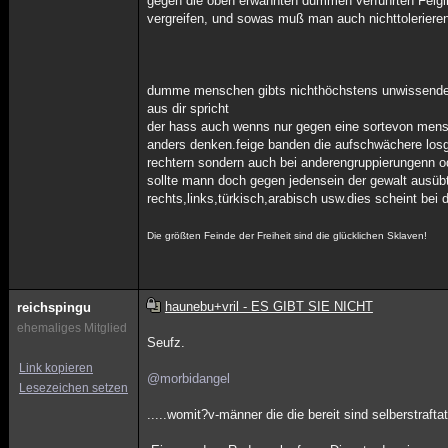
gegen die oben erwähnten dummen verführten Feigl
vergreifen, und sowas muß man auch nichttolerieren
dumme menschen gibts nichthöchstens unwissende.
aus dir spricht
der hass auch wenns nur gegen eine sortevon mensch 
anders denken.feige banden die aufschwächere losg
rechtern sondern auch bei anderengruppierungenn 
sollte mann doch gegen jedensein der gewalt ausüb
rechts,links,türkisch,arabisch usw.dies scheint bei di
Die größten Feinde der Freiheit sind die glücklichen Sklaven!
haunebu+vril - ES GIBT SIE NICHT
reichspingu
ehemaliges Mitglied
Seufz.
Link kopieren
@morbidangel
Lesezeichen setzen
.....womit?v-männer die die bereit sind selberstraft