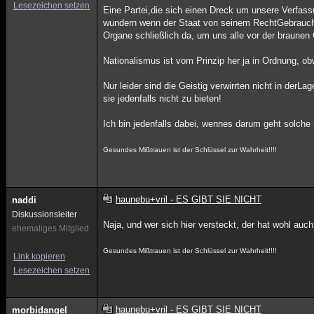
Lesezeichen setzen
Eine Partei,die sich einen Dreck um unsere Verfas
wundern wenn der Staat von seinem RechtGebrauch m
Organe schließlich da, um uns alle vor der braunen
Nationalismus ist vom Prinzip her ja in Ordnung, o
Nur leider sind die Geistig verwirrten nicht in de
sie jedenfalls nicht zu bieten!
Ich bin jedenfalls dabei, wennes darum geht solche
Gesundes Mißtrauen ist der Schlüssel zur Wahrheit!!!!
haunebu+vril - ES GIBT SIE NICHT
naddi
Diskussionsleiter
Naja, und wer sich hier versteckt, der hat wohl au
ehemaliges Mitglied
Gesundes Mißtrauen ist der Schlüssel zur Wahrheit!!!!
Link kopieren
Lesezeichen setzen
haunebu+vril - ES GIBT SIE NICHT
morbidangel