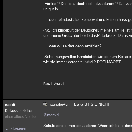
-Hirnlos ? Dumeinz doch nich etwa dumm ? Dat wäre ab
un gut is.
.....duempfindest also keine wut und keinen hass 
-Nö. Ich bingebürtiger Deutscher, meine Familie ist
und meine Großväter beide dasRitterkreuz. Dat is vo
.....wen willse datt denn erzählen?
-Sohoffnungsvollen Kandidaten wie dir zum Beispiel.
wie sie immer dargestelltwird ? ROFLMAOBT.
-
Party in Agarthi !
haunebu+vril - ES GIBT SIE NICHT
naddi
Diskussionsleiter
@morbid
ehemaliges Mitglied
Schuld sind immer die anderen. Wenn ich lese, dass
Link kopieren