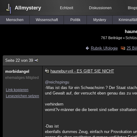
Allmystery
Echtzeit
Diskussionen
Blog
Menschen
Wissenschaft
Politik
Mystery
Kriminalfäl
haune
767 Beiträge
▪ Schlüs
Rubrik Ufologie
25 Bi
Seite 22 von 39
haunebu+vril - ES GIBT SIE NICHT
morbidangel
ehemaliges Mitglied
@reichspingu
-Was ist das für ein Schwachsinn ? Der Staat stac
Link kopieren
und Gewalt auf, der versucht eben genau das zu ve
Lesezeichen setzen
verhindern
womit?v-männer die die bereit sind selber straftate
-Das ist
ebenfalls dummes Zeug, einfach nur Provokation und