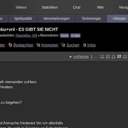
s
Videos
Statistiken
Chat
Wiki
Neuig
le
Spiritualität
Verschwörungen
Technologie
Ufologie
bu+vril - ES GIBT SIE NICHT
selwörter:
Haunebu
,
Vril
▪ Abonnieren:
Feed
E-Mail
lder
Beobachten
Antworten
Suchen
Infos
vorherige
1
...
12
20
21
22
23
helt niemanden zuHass
rhindern.
n zu begehen?
 Anmache.Intolerant bin ich allenfalls