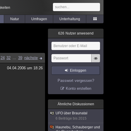
keiten
Natur
Umfragen
Unterhaltung
6
2
6
Nutzer anwesend
24
32
...
39
nächste
04.04.2006 um 18:26
Einloggen
Passwort vergessen?
Konto erstellen
Ähnliche Diskussionen
UFO über Braunatal
6 Beiträge bis 2015
Haunebu, Schauberger und