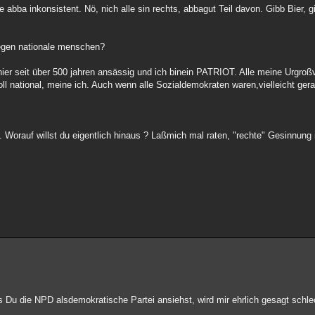
ba inkonsistent. Nö, nich alle sin rechts, abbagut Teil davon. Gibb Bier, gib
gegen nationale menschen?
 hier seit über 500 jahren ansässig und ich binein PATRIOT. Alle meine Urgro
ll national, meine ich. Auch wenn alle Sozialdemokraten waren,vielleicht ger
 Worauf willst du eigentlich hinaus ? Laßmich mal raten, "rechte" Gesinnung 
 Du die NPD alsdemokratische Partei ansiehst, wird mir ehrlich gesagt schle