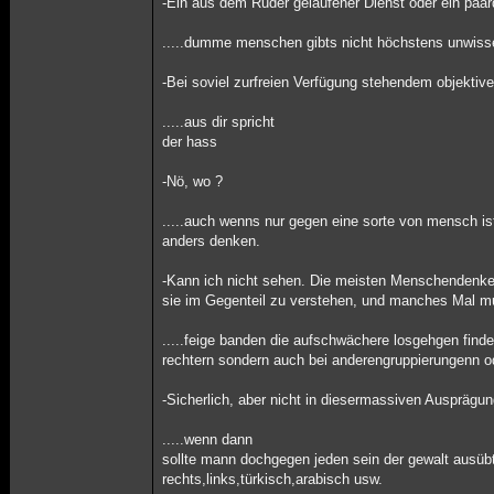
-Ein aus dem Ruder gelaufener Dienst oder ein paa
.....dumme menschen gibts nicht höchstens unwisse
-Bei soviel zurfreien Verfügung stehendem objektiv
.....aus dir spricht
der hass
-Nö, wo ?
.....auch wenns nur gegen eine sorte von mensch ist 
anders denken.
-Kann ich nicht sehen. Die meisten Menschendenken
sie im Gegenteil zu verstehen, und manches Mal mu
.....feige banden die aufschwächere losgehgen finde
rechtern sondern auch bei anderengruppierungenn o
-Sicherlich, aber nicht in diesermassiven Ausprägu
.....wenn dann
sollte mann dochgegen jeden sein der gewalt ausüb
rechts,links,türkisch,arabisch usw.