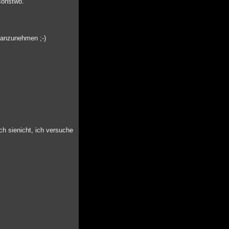
sonstwo.
t anzunehmen ;-)
h sienicht, ich versuche