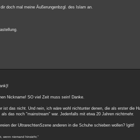
k dir doch mal meine Äußerungenbzgl. des Islam an.
astellung.
ank)!
nen Nickname! SO viel Zeit muss sein! Danke.
ist das nicht. Und nein, ich wäre wohl nichtunter denen, die als erster die 
" als das noch "mainstream" war. Jedenfalls mit etwa 20 Jahren nichtmehr.
eien der UltrarechtenSzene anderen in die Schuhe schieben wollen? Igitt!
st, wenn niemand hinsieht."