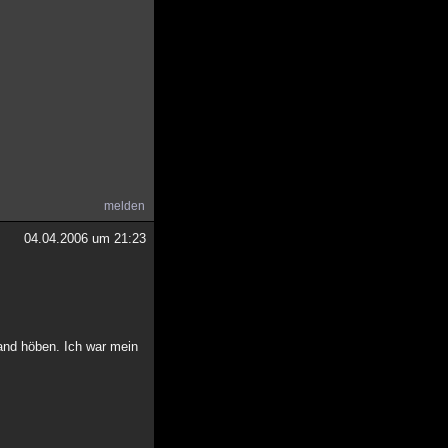
melden
04.04.2006 um 21:23
Hand höben. Ich war mein