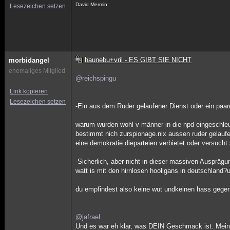
David Mermin
Lesezeichen setzen
haunebu+vril - ES GIBT SIE NICHT
morbidangel
ehemaliges Mitglied
@reichspingu
Link kopieren
Lesezeichen setzen
-Ein aus dem Ruder gelaufener Dienst oder ein paa
warum wurden wohl v-männer in die npd eingeschle
bestimmt nich zurspionage.nix aussen ruder gelauf
eine demokratie dieparteien verbietet oder versucht 
-Sicherlich, aber nicht in dieser massiven Auspräg
watt is mit den hirnlosen hooligans in deutschland?
du empfindest also keine wut undkeinen hass gegen
@jafrael
Und es war eh klar, was DEIN Geschmack ist. Meiner