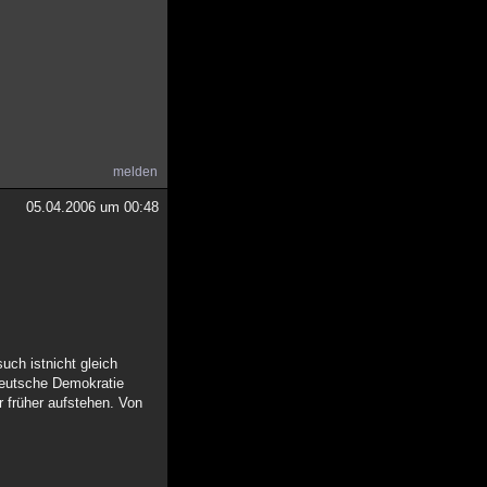
melden
05.04.2006 um 00:48
uch istnicht gleich
deutsche Demokratie
r früher aufstehen. Von