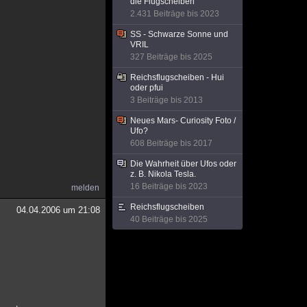
die Flugscheiben
2.431 Beiträge bis 2023
SS - Schwarze Sonne und
VRIL
327 Beiträge bis 2025
Reichsflugscheiben - Hui
oder pfui
3 Beiträge bis 2013
Neues Mars- Curiosity Foto /
Ufo?
608 Beiträge bis 2017
Die Wahrheit über Ufos oder
z. B. Nikola Tesla.
16 Beiträge bis 2023
melden
Reichsflugscheiben
04.04.2006 um 21:08
40 Beiträge bis 2025