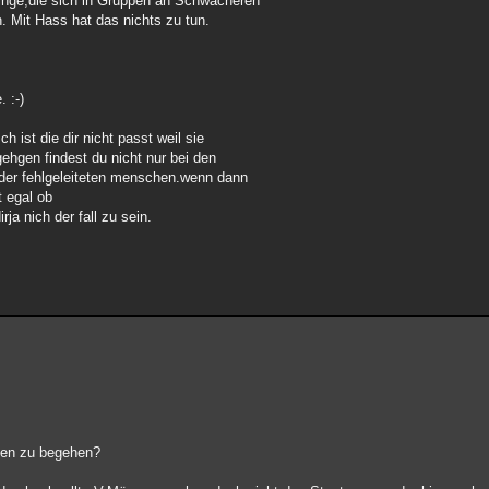
inge,die sich in Gruppen an Schwächeren
. Mit Hass hat das nichts zu tun.
 :-)
ist die dir nicht passt weil sie
ehgen findest du nicht nur bei den
oder fehlgeleiteten menschen.wenn dann
t egal ob
rja nich der fall zu sein.
aten zu begehen?