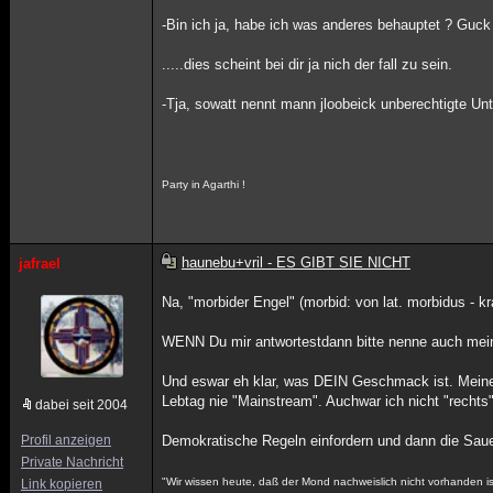
-Bin ich ja, habe ich was anderes behauptet ? Guc
.....dies scheint bei dir ja nich der fall zu sein.
-Tja, sowatt nennt mann jloobeick unberechtigte Unt
Party in Agarthi !
haunebu+vril - ES GIBT SIE NICHT
jafrael
Na, "morbider Engel" (morbid: von lat. morbidus - kr
WENN Du mir antwortestdann bitte nenne auch mei
Und eswar eh klar, was DEIN Geschmack ist. Meiner 
Lebtag nie "Mainstream". Auchwar ich nicht "rechts
dabei seit 2004
Profil anzeigen
Demokratische Regeln einfordern und dann die Sauer
Private Nachricht
"Wir wissen heute, daß der Mond nachweislich nicht vorhanden i
Link kopieren