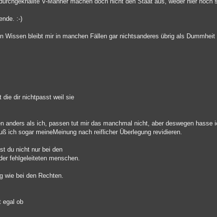
rdurchgeknallte V-Männer machen doch nicht den Staat aus, weder hier noch 
nde. :-)
en Wissen bleibt mir in manchen Fällen gar nichtsanderes übrig als Dummhei
die dir nichtpasst weil sie
 anders als ich, passen tut mir das manchmal nicht, aber deswegen hasse ic
ß ich sogar meineMeinung nach reiflicher Überlegung revidieren.
st du nicht nur bei den
der fehlgeleiteten menschen.
ng wie bei den Rechten.
t egal ob