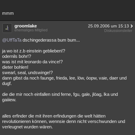
mmm
groomlake
25.09.2006 um 15:13
ehemaliges Mitglied
Diskussionsleiter
@UffTaTa
dschingederassa bum bum...
ja wo ist z.b einstein geblieben!?
odernils bohr!?
was ist mit leonardo da vince!?
dieter bohlen!
swearl, seal, undswinge!?
dann gibst da noch faunge, frieda, lee, löw, öopw, vaie, daer und
dugf.
die die mir noch einfallen sind ferne, fgu, gale, jlöag, lka und
gaiiiew.
alles erfinder die mit ihren erfindungen die welt hätten
revolutionieren können, wennsie denn nicht verschwunden und
verleugnet wurden wären.