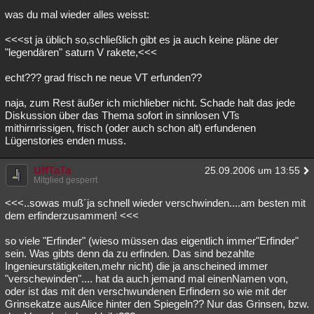
was du mal wieder alles weisst:
<<<st ja üblich so,schließlich gibt es ja auch keine pläne der
"legendären" saturn V rakete,<<<
echt??? grad frisch ne neue VT erfunden??
naja, zum Rest äußer ich michlieber nicht. Schade halt das jede
Diskussion über das Thema sofort in sinnlosen VTs
mithirnrissigen, frisch (oder auch schon alt) erfundenen
Lügenstories enden muss.
UffTaTa
25.09.2006 um 13:55
Mitglied gesperrt
<<<..sowas muß´ja schnell wieder verschwinden....am besten mit
dem erfinderzusammen! <<<
so viele "Erfinder" (wieso müssen das eigentlich immer"Erfinder"
sein. Was gibts denn da zu erfinden. Das sind bezahlte
Ingenieurstätigkeiten,mehr nicht) die ja anscheined immer
"verschewinden".... hat da auch jemand mal einenNamen von,
oder ist das mit den verschwundenen Erfindern so wie mit der
Grinsekatze ausAlice hinter den Spiegeln?? Nur das Grinsen, bzw.