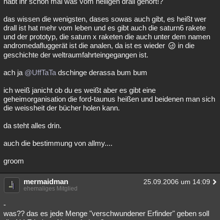
habt ihr schon mal was vom heiligen drall gehört!?
das wissen die wenigsten, dases sowas auch gibt, es heißt wer
drall ist hat mehr vom leben und es gibt auch die saturn6 rakete
und der prototyp, die saturn x raketen die auch unter dem namen
andromedafluggerät ist die analen, da ist es wieder
in die
geschichte der weltraumfahrteingegangen ist.
ach ja
@UffTaTa
dschinge derassa bum bum
ich weiß janicht ob du es weißt aber es gibt eine
geheimorganisation die ford-taunus heißen und beidenen man sich
die weissheit der bücher holen kann.
da steht alles drin.
auch die bestimmung von allmy....
groom
mermaidman
25.09.2006 um 14:09
ehemaliges Mitglied
-
was?? das es jede Menge "verschwundener Erfinder" geben soll