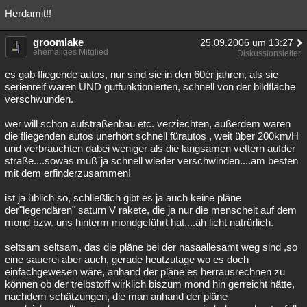
Herdamit!!
Besucht
Teilgenommen
Alle
Neue
Geschlossen
Lesenswert
groomlake
Schlüsselwörter
25.09.2006 um 13:27
ehemaliges Mitglied
Diskussionsleiter
es gab fliegende autos, nur sind sie in den 60ér jahren, als sie
serienreif waren UND gutfunktionierten, schnell von der bildfläche
verschwunden.
wer will schon aufstraßenbau etc. verziechten, außerdem waren
die fliegenden autos unerhört schnell fürautos , weit über 200km/H
und verbrauchten dabei weniger als die langsamen vettern aufder
straße....sowas muß´ja schnell wieder verschwinden....am besten
mit dem erfinderzusammen!
ist ja üblich so, schließlich gibt es ja auch keine pläne
der"legendären" saturn V rakete, die ja nur die menscheit auf dem
mond bzw. uns hinterm mondgeführt hat....äh licht natrürlich.
seltsam seltsam, das die pläne bei der nasaallesamt weg sind ,so
eine sauerei aber auch, gerade heutzutage wo es doch
einfachgewesen wäre, anhand der pläne es herrausrechnen zu
können ob der treibstoff wirklich biszum mond hin gerreicht hätte,
nachdem schätzungen, die man anhand der pläne