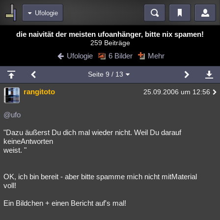
Ufologie
Bereiche
die naivität der meisten ufoanhänger, bitte nix spamen!
259 Beiträge
Echtzeit
Diskussionen
Blogs
Videos
Statistiken
Ufologie
6 Bilder
Mehr
Chat
Wiki
Neuigkeiten
3
Seite
9
/ 13
meine Rubriken
rangitoto
25.09.2006 um 12:56
Menschen
Wissenschaft
Politik
Mystery
Kriminalfälle
Spiritualität
Verschwörungen
Technologie
Ufologie
@ufo
"Dazu äußerst Du dich mal wieder nicht. Weil Du darauf
Natur
Umfragen
Unterhaltung
keineAntworten
weitere Rubriken
weist. "
Philosophie
Träume
Orte
Esoterik
Literatur
OK, ich bin bereit - aber bitte spamme mich nicht mitMaterial
Astronomie
Helpdesk
Gruppen
Gaming
Filme
voll!
Musik
Clash
Verbesserungen
Allmystery
English
Ein Bildchen + einen Bericht auf's mal!
Übersichten