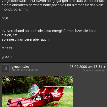
vergleichenwollte, nur davon ausgegangen sind ,das es bestenfalls
für ein ankratzen gerreicht hätte,aber nie und nimmer für das volle
mondprogramm...
naja.
evt.verschand so auch die telsa energieformel, bzw. die kalte
fusion, etc...
so eineschlamperei aber auch...
ts ts ts....
groom
groomlake
25.09.2006 um 13:31
ehemaliges Mitglied
Diskussionsleiter