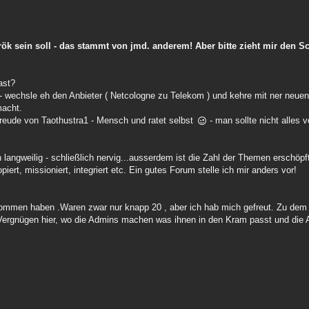
ök sein soll - das stammt von jmd. anderem! Aber bitte zieht mir den S
ast?
 wechsle eh den Anbieter ( Netcologne zu Telekom ) und kehre mit ner neuen I
macht.
 Freude von Taothustra1 - Mensch und ratet selbst
- man sollte nicht alles v
 langweilig - schließlich nervig...ausserdem ist die Zahl der Themen erschöpft
iert, missioniert, integriert etc. Ein gutes Forum stelle ich mir anders vor!
enommen haben .Waren zwar nur knapp 20 , aber ich hab mich gefreut. Zu dem
l Vergnügen hier, wo die Admins machen was ihnen in den Kram passt und di