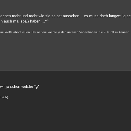
menschen mehr und mehr wie sie selbst aussehen... es muss doch langweilig se
ich auch mal spaß haben....^^
keine Wette abschließen. Der andere könnte ja den unfairen Vorteil haben, die Zukunft zu kennen
n wir ja schon welche *g*
n (ich)