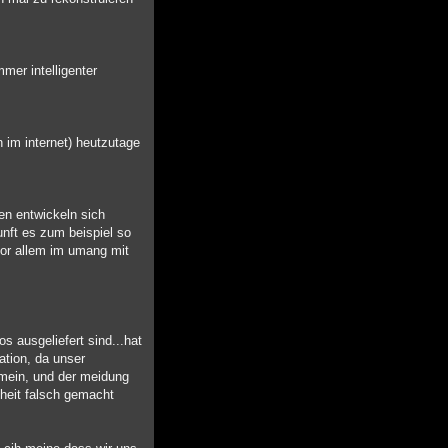
mer intelligenter
n im internet) heutzutage
en entwickeln sich
unft es zum beispiel so
vor allem im umang mit
s ausgeliefert sind...hat
ation, da unser
emein, und der meidung
nheit falsch gemacht