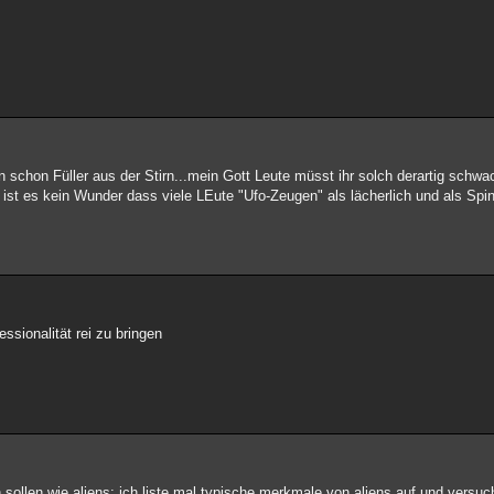
 schon Füller aus der Stirn...mein Gott Leute müsst ihr solch derartig schwa
 ist es kein Wunder dass viele LEute "Ufo-Zeugen" als lächerlich und als Sp
ssionalität rei zu bringen
n sollen wie aliens: ich liste mal typische merkmale von aliens auf und versuc