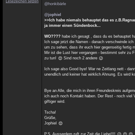
Lesezeichen setzen
@honkibärle
@jophiel
>>Ich habe niemals behauptet das es z.B.Ragnar
ja immer einen Sündenbock...
WO????
habe ich gesagt , dass du es behauptet h
Ich sage jetzt die Namen - danach verschwinde ich -
um zu sehen, dass ihr euch hier gegenseitig fertig 
Mir ist die Lust hier vergangen - bestimmt sehr zu
zu tun!
Sind noch 2 andere
Ich sage also Good bye! War ne Zeitlang nett - dann
unendlich und keiner hat wirklich Ahnung. Es wird kop
Bye an Alle, die mich in ihren Freundeskreis aufg
ich auch noch Kontakt haben. Der Rest - noch vie
giftiger wird.
Tscha!
Grüße,
Jophiel
P.S. Ausserdem ruft zur Zeit die Liebe!!!!