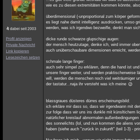
wie es zu diesen extremitäten kommen könnte, also
überdimensional (-unproportional zum körper geformt
es liegt nahe damit intelligenz ausdrücken, umso gr
werden, was ich irgendwo bezweifle, denkt man sich
dabei seit 2003
Profil anzeigen
dicke runde schwarze glupschige augen:
der mensch heutzutage, denke ich, wird immer oberflä
Private Nachricht
auch unüberschaubare dimensionen erreicht, werden
Link kopieren
Lesezeichen setzen
schmale lange finger:
auch sehr simpel zu erklären, denn die hand ist un
unsere finger weiter, und werden praktischerweise lä
will, werden die menschen noch viel weiträumiger un
der tastatur...naja ihr versteht was ich meine
blassgraues düsteres dürres erscheinungsbild:
ich erkläre mir dass so, dass wir irgendwann mit de
zur folge dass wir uns ins dunkle mit künsltichem l
natürlicher kreislauf abnormalen außenbedingungen 
des sonnelichts (lol, und nun kommen die aliens vo
haben (siehe auch "zurück in zukunft" (teil 1-3) - pri