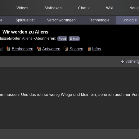
Videos
Statistiken
Chat
Wiki
Neuig
2
le
Spiritualität
Verschwörungen
Technologie
Ufologie
Wir werden zu Aliens
lüsselwörter:
Aliens
▪ Abonnieren:
Feed
E-Mail
ld
Beobachten
Antworten
Suchen
Infos
vorheri
ren mussen. Und das ich so wenig Wiege und klein bin, sehe ich auch nur Vorte