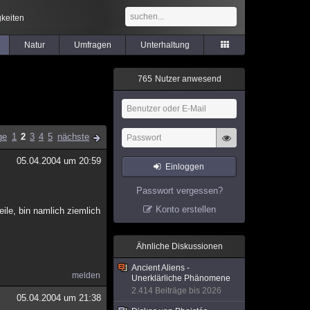
keiten
Natur
Umfragen
Unterhaltung
7
6
5
Nutzer anwesend
ge
1
2
3
4
5
nächste
05.04.2004 um 20:59
Einloggen
Passwort vergessen?
Konto erstellen
ile, bin namlich ziemlich
Ähnliche Diskussionen
Ancient Aliens -
melden
Unerklärliche Phänomene
2.414 Beiträge bis 2026
05.04.2004 um 21:38