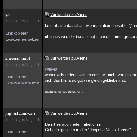
Wir werden zu Aliens
yo
ehemaliges Mitglied
kommt also darauf an, wie man alien übesetzt
in
Link kopieren
übrignes wird der (westliche) mensch immer größer s
Lesezeichen setzen
Wir werden zu Aliens
a.weisshaupt
ehemaliges Mitglied
@lévia
woher willste denn wissen dass wir nicht von einem
Link kopieren
sich das klima so gut wie gleich geblieben ist.
Lesezeichen setzen
Nichts ist so,wie es scheint
Wir werden zu Aliens
jophielvanswan
ehemaliges Mitglied
Damit es auch jeder mibekommt!
Gehört eigentlich in den "doppelte Nicks Thread"
Link kopieren