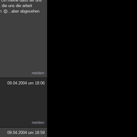
l cih meine dass wir uns
die uns die arbeit
en
...aber abgesehen
melden
09.04.2004 um 18:06
melden
09.04.2004 um 18:59