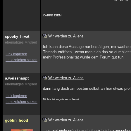
CARPE DIEM
Wir werden zu Aliens
spooky_hrvat
ehemaliges Mitglied
Ich kann diese Aussage nur bestätigen, mir wachsen
Threads eröffnen...wenn man sich das so durchliest
Link kopieren
mehr Professionalität würde dem Forum gut tun.
Lesezeichen setzen
Wir werden zu Aliens
a.weisshaupt
ehemaliges Mitglied
dann fang doch am besten selbst an hier etwas profe
Link kopieren
Nichts ist so,wie es scheint
Lesezeichen setzen
Wir werden zu Aliens
goblin_hood
...es gibt viele gründe weshalb wir bald so aussehe