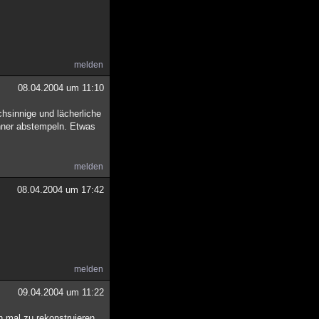
melden
08.04.2004 um 11:10
chsinnige und lächerliche
inner abstempeln. Etwas
melden
08.04.2004 um 17:42
melden
09.04.2004 um 11:22
h mal zu rekonstruieren