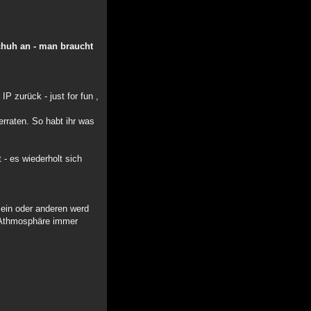
chuh an - man braucht
P zurück - just for fun ,
erraten. So habt ihr was
 - es wiederholt sich
 ein oder anderen werd
e Athmosphäre immer