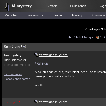
Allmystery
Echtzeit
Diskussionen
Blogs
Menschen
Wissenschaft
Politik
Mystery
Kriminalfäl
86 Beiträge
▪ Sch
Rubrik Ufologie
1 Bi
Seite 2 von 5
Wir werden zu Aliens
tommystery
Diskussionsleiter
@tshingis
ehemaliges Mitglied
Also ich finde es gut, mich nicht jeden Tag zurasie
Link kopieren
beweglich und sehr sportlich.
Lesezeichen setzen
tomekk
Wir werden zu Aliens
Tommy137