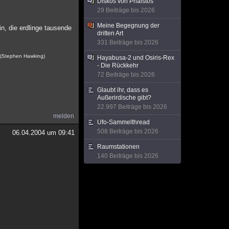
Diskos von Phaistós
29 Beiträge bis 2026
Meine Begegnung der
in, die erdlinge tausende
dritten Art
331 Beiträge bis 2026
. (Stephen Hawking)
Hayabusa-2 und Osiris-Rex
- Die Rückkehr
72 Beiträge bis 2026
Glaubt ihr, dass es
Außerirdische gibt?
22.997 Beiträge bis 2026
melden
Ufo-Sammelthread
508 Beiträge bis 2026
06.04.2004 um 09:41
Raumstationen
140 Beiträge bis 2026