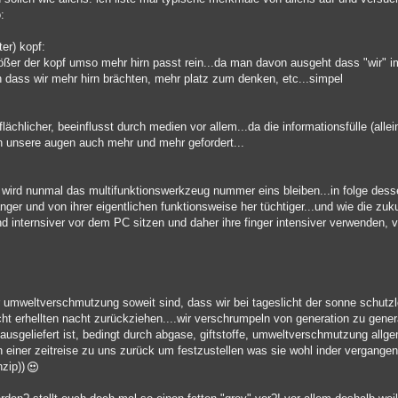
:
er) kopf:
ößer der kopf umso mehr hirn passt rein...da man davon ausgeht dass "wir" im
 dass wir mehr hirn brächten, mehr platz zum denken, etc...simpel
chlicher, beeinflusst durch medien vor allem...da die informationsfülle (allei
 unsere augen auch mehr und mehr gefordert...
d wird nunmal das multifunktionswerkzeug nummer eins bleiben...in folge dess
nger und von ihrer eigentlichen funktionsweise her tüchtiger...und wie die zuk
d internsiver vor dem PC sitzen und daher ihre finger intensiver verwenden, 
r umweltverschmutzung soweit sind, dass wir bei tageslicht der sonne schutzlo
icht erhellten nacht zurückziehen....wir verschrumpeln von generation zu gener
ausgeliefert ist, bedingt durch abgase, giftstoffe, umweltverschmutzung allg
n einer zeitreise zu uns zurück um festzustellen was sie wohl inder vergange
nzip))