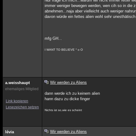
Nur frage ich mich...warum wir nicht immer fetter w
immer weniger bewegen werden, wen cih so in die zu
abnehmen...naja aber vielleicht auch weniger nahr
davon würde ein fettes alien wohl sehr unesthätisch 
mfg GH...
I WANT TO BELIEVE ° o O
Wir werden zu Aliens
a.weisshaupt
ehemaliges Mitglied
dann werde ich zu keinem alien
hann dazu zu dicke finger
Link kopieren
Lesezeichen setzen
Nichts ist so,wie es scheint
Wir werden zu Aliens
lévia