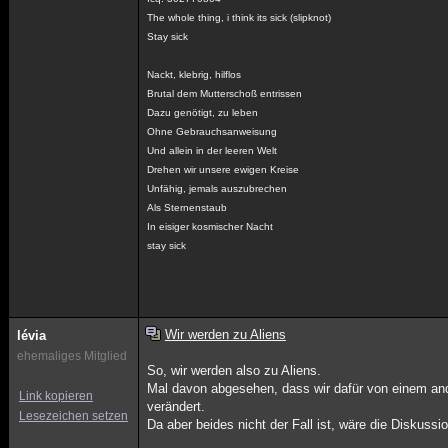
The whole thing, i think its sick (slipknot)
Stay sick
Nackt, klebrig, hilflos
Brutal dem Mutterschoß entrissen
Dazu genötigt, zu leben
Ohne Gebrauchsanweisung
Und allein in der leeren Welt
Drehen wir unsere ewigen Kreise
Unfähig, jemals auszubrechen
Als Sternenstaub
In eisiger kosmischer Nacht
stay sick
Wir werden zu Aliens
lévia
ehemaliges Mitglied
So, wir werden also zu Aliens.
Mal davon abgesehen, dass wir dafür von einem an
Link kopieren
verändert.
Lesezeichen setzen
Da aber beides nicht der Fall ist, wäre die Diskuss