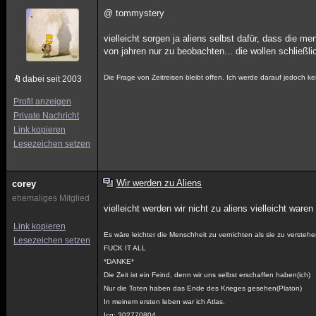
@ tommystery
vielleicht sorgen ja aliens selbst dafür, dass die 
von jahren nur zu beobachten... die wollen schließl
Die Frage von Zeitreisen bleibt offen. Ich werde darauf jedoch 
dabei seit 2003
Profil anzeigen
Private Nachricht
Link kopieren
Lesezeichen setzen
Wir werden zu Aliens
corey
ehemaliges Mitglied
vielleicht werden wir nicht zu aliens vielleicht ware
Link kopieren
Es wäre leichter die Menschheit zu vernichten als sie zu verstehe
Lesezeichen setzen
FUCK IT ALL
*DANKE*
Die Zeit ist ein Feind, denn wir uns selbst erschaffen haben(ich)
Nur die Toten haben das Ende des Krieges gesehen(Platon)
In meinem ersten leben war ich Atlas.
Icq: 302770804