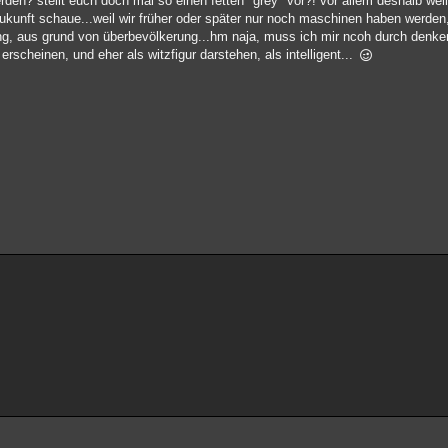
erden? stellt euch doch mal so einen fetten "grey" vor?! vor allem deshalb wei
kunft schaue...weil wir früher oder später nur noch maschinen haben werden, 
ung, aus grund von überbevölkerung...hm naja, muss ich mir ncoh durch denk
erscheinen, und eher als witzfigur darstehen, als intelligent...