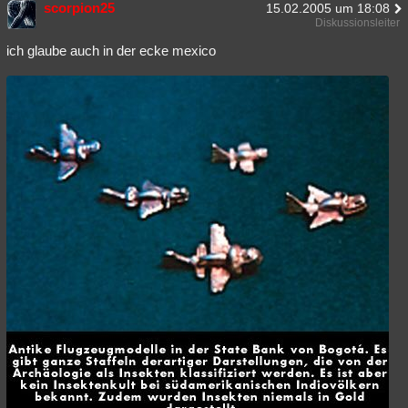
scorpion25
15.02.2005 um 18:08
Besucht
Teilgenommen
Alle
Neue
Geschlossen
Diskussionsleiter
ich glaube auch in der ecke mexico
Lesenswert
Schlüsselwörter