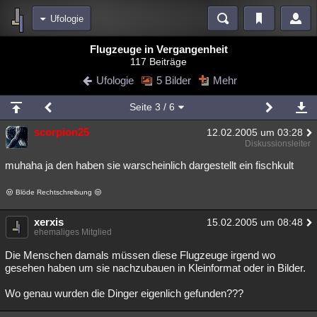
Ufologie
Bereiche
Flugzeuge in Vergangenheit
117 Beiträge
Echtzeit
Diskussionen
Blogs
Videos
Statistiken
Ufologie
5 Bilder
Mehr
Chat
Wiki
Neuigkeiten
2
Seite
3
/ 6
meine Rubriken
scorpion25
12.02.2005 um 03:28
Menschen
Wissenschaft
Politik
Mystery
Kriminalfälle
Diskussionsleiter
Spiritualität
Verschwörungen
Technologie
Ufologie
muhaha ja den haben sie warscheinlich dargestellt ein fischkult
Natur
Umfragen
Unterhaltung
Blöde Rechtschreibung
weitere Rubriken
xerxis
15.02.2005 um 08:48
ehemaliges Mitglied
Philosophie
Träume
Orte
Esoterik
Literatur
Die Menschen damals müssen diese Flugzeuge irgend wo
Astronomie
Helpdesk
Gruppen
Gaming
Filme
gesehen haben um sie nachzubauen in Kleinformat oder in Bilder.
Musik
Clash
Verbesserungen
Allmystery
English
Wo genau wurden die Dinger eigenlich gefunden???
Übersichten