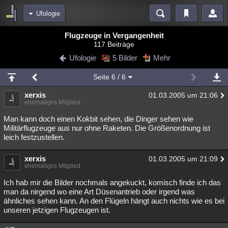
Ufologie
Bereiche
Flugzeuge in Vergangenheit
117 Beiträge
Echtzeit
Diskussionen
Blogs
Videos
Statistiken
Ufologie
5 Bilder
Mehr
Chat
Wiki
Neuigkeiten
2
Seite
6
/ 6
meine Rubriken
xerxis
01.03.2005 um 21:06
Menschen
Wissenschaft
Politik
Mystery
Kriminalfälle
ehemaliges Mitglied
Spiritualität
Verschwörungen
Technologie
Ufologie
Man kann doch einen Kokbit sehen, die Dinger sehen wie
Militärflugzeuge aus nur ohne Raketen. Die Größenordnung ist
leich festzustellen.
Natur
Umfragen
Unterhaltung
weitere Rubriken
xerxis
01.03.2005 um 21:09
ehemaliges Mitglied
Philosophie
Träume
Orte
Esoterik
Literatur
Ich hab mir die Bilder nochmals angekuckt, komisch finde ich das
Astronomie
Helpdesk
Gruppen
Gaming
Filme
man da nirgend wo eine Art Düsenantrieb oder irgend was
ähnliches sehen kann. An den Flügeln hängt auch nichts wie es bei
Musik
Clash
Verbesserungen
Allmystery
English
unseren jetzigen Flugzeugen ist.
Übersichten