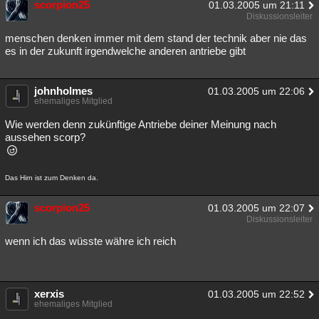
scorpion25
01.03.2005 um 21:11
Besucht
Teilgenommen
Alle
Neue
Geschlossen
Diskussionsleiter
menschen denken immer mit dem stand der technik aber nie das
Lesenswert
Schlüsselwörter
es in der zukunft irgendwelche anderen antriebe gibt
johnholmes
01.03.2005 um 22:06
ehemaliges Mitglied
Wie werden denn zukünftige Antriebe deiner Meinung nach
aussehen scorp?
Das Hirn ist zum Denken da.
scorpion25
01.03.2005 um 22:07
Diskussionsleiter
wenn ich das wüsste währe ich reich
xerxis
01.03.2005 um 22:52
ehemaliges Mitglied